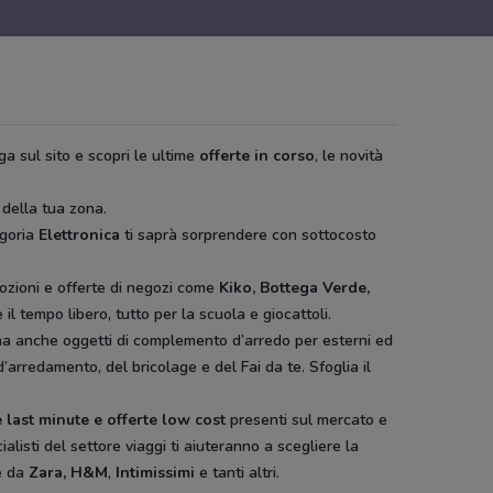
ga sul sito e scopri le ultime
offerte in corso
, le novità
 della tua zona.
egoria
Elettronica
ti saprà sorprendere con sottocosto
ozioni e offerte di negozi come
Kiko, Bottega Verde,
il tempo libero, tutto per la scuola e giocattoli.
ura ma anche oggetti di complemento d’arredo per esterni ed
d’arredamento, del bricolage e del Fai da te. Sfoglia il
 last minute e offerte low cost
presenti sul mercato e
ialisti del settore viaggi ti aiuteranno a scegliere la
e da
Zara, H&M
,
Intimissimi
e tanti altri.