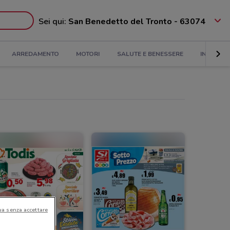
Sei qui:
San Benedetto del Tronto - 63074
ARREDAMENTO
MOTORI
SALUTE E BENESSERE
INFANZIA
ua senza accettare