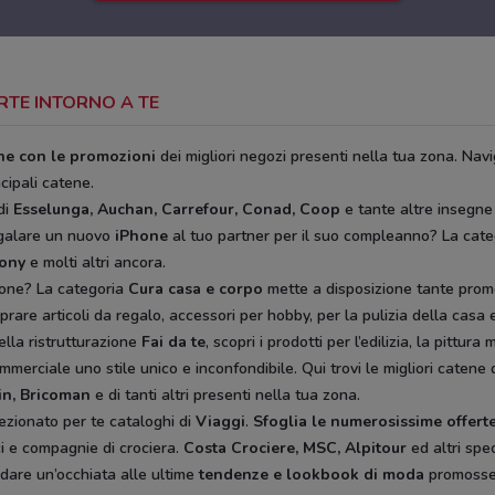
ERTE INTORNO A TE
ine con le promozioni
dei migliori negozi presenti nella tua zona. Navi
ncipali catene.
di
Esselunga, Auchan, Carrefour, Conad, Coop
e tante altre insegne
egalare un nuovo
iPhone
al tuo partner per il suo compleanno? La cat
rony
e molti altri ancora.
ione? La categoria
Cura casa e corpo
mette a disposizione tante prom
rare articoli da regalo, accessori per hobby, per la pulizia della casa e 
ella ristrutturazione
Fai da te
, scopri i prodotti per l’edilizia, la pitt
mmerciale uno stile unico e inconfondibile. Qui trovi le migliori catene 
in, Bricoman
e di tanti altri presenti nella tua zona.
ezionato per te cataloghi di
Viaggi
.
Sfoglia le numerosissime offerte
ici e compagnie di crociera.
Costa Crociere, MSC, Alpitour
ed altri spec
 dare un’occhiata alle ultime
tendenze e lookbook di moda
promoss