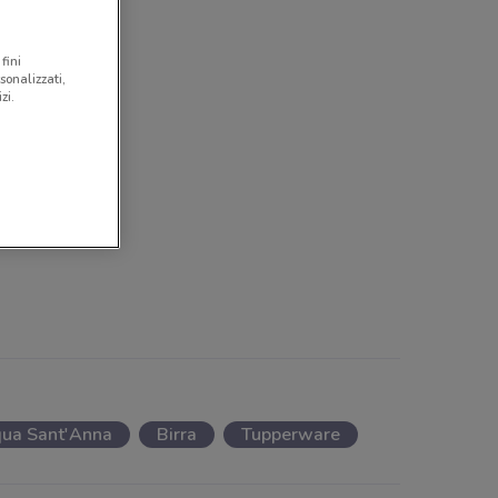
fini
sonalizzati,
zi.
ua Sant'Anna
Birra
Tupperware