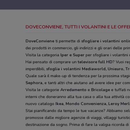
DOVECONVIENE, TUTTI I VOLANTINI E LE OFF
DoveConviene
ti permette di
sfogliare i volantini onl
dei prodotti in commercio, gli indirizzi e gli orari delle pri
Visita la categoria
Iper e Super
per sfogliare i volantini 
Hai pensato di comprare un
televisore full HD
? Vuoi r
imperdibili,
sfoglia i volantini
Mediaworld, Unieuro, T
Quale sarà il make-up di tendenza per la prossima stag
Sephora,
e tanti altri che aiutano ad avere idee
per comp
Visita le categorie
Arredamento
e
Bricolage
e tuffati n
interni che doneranno alla tua casa o alla tua attività co
nuovo catalogo
Ikea
,
Mondo Convenienza, Leroy Merl
Stai pianificando da tempo le tue vacanze? Abbiamo sel
promosse dalle migliore agenzie di viaggi, villaggi turist
destinazione da sogno. Prima di fare la valigia ricorda di