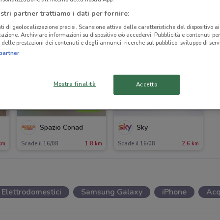
stri partner trattiamo i dati per fornire:
ti di geolocalizzazione precisi. Scansione attiva delle caratteristiche del dispositivo ai 
icazione. Archiviare informazioni su dispositivo e/o accedervi. Pubblicità e contenuti per
delle prestazioni dei contenuti e degli annunci, ricerche sul pubblico, sviluppo di servi
partner
Mostra finalità
Accetto
NUOVO
Spazio Conad
Sky
km
Scade il 16/08
1.8 km
Scade il 16/08
2.6 km
Elettrodomestici
Samsung Galaxy
iPhone
Acq