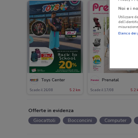
Noi e i no
Utilizzare da
dell’identif
misurazione 
Elenco dei 
Toys Center
Prenatal
Scade il 26/08
5.2 km
Scade il 17/08
5.2 
Offerte in evidenza
Giocattoli
Bocconcini
Computer