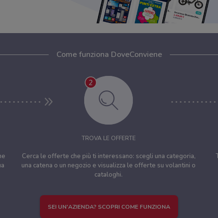
Come funziona DoveConviene
TROVA LE OFFERTE
ne
Cerca le offerte che più ti interessano: scegli una categoria,
ua
una catena o un negozio e visualizza le offerte su volantini o
cataloghi.
SEI UN'AZIENDA? SCOPRI COME FUNZIONA