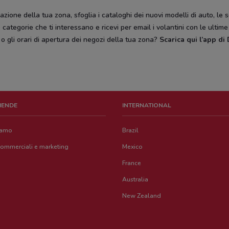
zione della tua zona, sfoglia i cataloghi dei nuovi modelli di auto, le 
categorie che ti interessano e ricevi per email i volantini con le ultim
, o gli orari di apertura dei negozi della tua zona?
Scarica qui l’app d
ZIENDE
INTERNATIONAL
iamo
Brazil
commerciali e marketing
Mexico
France
Australia
New Zealand