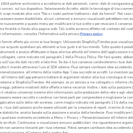
i
1014
partner archiviamo e accediamo ai dati personali, come i dati di navigazione g
I
-1 GIORNO
NUOVO
ri univoci, sul tuo dispositivo. Selezionando Accetto, abiliti le tecnologie di tracciame
li scopi mostrati alla voce "Noi e i nostri partner trattiamo i dati da fornire". Nel caso 
ovessero essere disabilitate, alcuni contenuti e annunci visualizzati potrebbero non ess
con te supermercati
MD
Si con te superstore
re nuovamente a questo menu per modificare le tue scelte o per revocare il consenso
tra finalità in fondo alla pagina web. Tali scelte avranno effetto nel contesto del nost
 m
Scade domani
672 m
Scade il 19/08
23.6 km
Sc
 informazioni, consulta l'Informativa sulla privacy.
Privacy policy
i fornirti offerte più vicine ai tuoi bisogni: Utilizzando Shopfully/Tiendeo puoi visualizz
i tuoi acquisti quotidiani più attinenti ai tuoi gusti e al tuo mondo. Tutto questo è possi
 strumenti e analisi effettuate in base alle tue attività all'interno dell'applicazione e 
collegate, come indicato nel paragrafo 2 della Privacy Policy. Per fare questo, abbi
 sull'uso dei dati raccolti a tale fine. Se dai il tuo consenso condivideremo i tuoi dati
tutto il mondo attraverso l’uso di SDK esterne. Puoi sempre cambiare idea accedend
rsonalizzazione, all’interno della nostra App. Cosa succede se accetti: Le inserzioni pu
i all'interno dell’app potranno trattare di argomenti relativi alla tua cronologia di na
esterne a Shopfully/Tiendeo. Ad esempio, se un servizio a noi collegato ci informa ch
i viaggi, potremo mostrarti delle offerte a tema vacanze. Inoltre, i dati sulla posizione 
o il relativo consenso) insieme alle informazioni sulle prestazioni della rete e agli ident
 possono essere raccolte e condivisi con terze parti per comprendere e migliorare la conn
pplicative sulle delle reti wireless, come meglio indicato nel paragrafo 13.b della no
O
NUOVO
re, i tuoi dati possono anche essere utilizzati per la creazione di report, ricerche di mer
 e statistiche, analisi basate sulla posizione e analisi delle tendenze. Puoi modificare l
Crai
Toys Center
in qualsiasi momento accedendo a Menu > Privacy > Personalizzazione all'interno del
 se rifiuti: Continuerai a visualizzare annunci pubblicitari, ma riguarderanno argome
km
Scade il 19/08
20.8 km
Scade il 31/12
5.2 km
Sc
te non saranno rilevanti per i tuoi interessi. Potrai sempre cambiare idea accedendo
rsonalizzazione all'interno della nostra App.