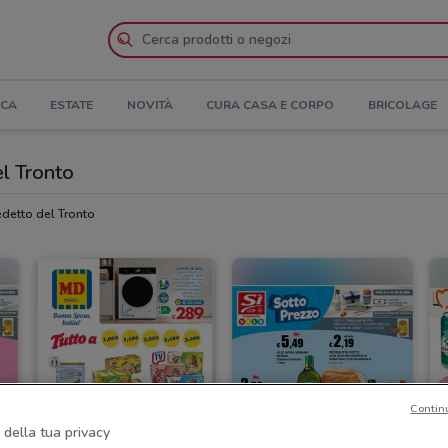
ICA
ESTATE
NOVITÀ
CURA CASA E CORPO
BRICOLAGE
el Tronto
edetto del Tronto
Contin
 della tua privacy