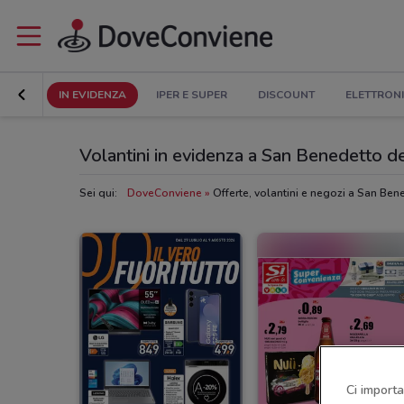
IN EVIDENZA
IPER E SUPER
DISCOUNT
ELETTRON
Volantini in evidenza a San Benedetto d
Sei qui:
DoveConviene
Offerte, volantini e negozi a San Ben
Ci importa