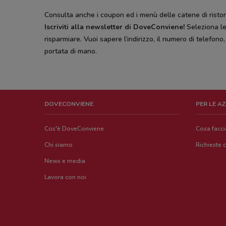
Consulta anche i coupon ed i menù delle catene di ristora
Iscriviti alla newsletter di DoveConviene
!
Seleziona le 
risparmiare. Vuoi sapere l’indirizzo, il numero di telefono
portata di mano.
DOVECONVIENE
PER LE A
Cos'è DoveConviene
Cosa facc
Chi siamo
Richieste 
News e media
Lavora con noi