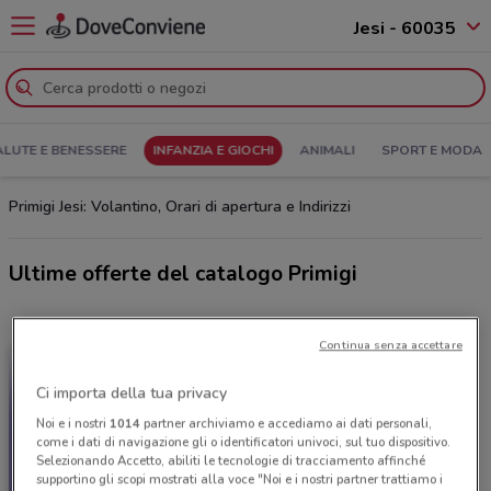
Jesi - 60035
ALUTE E BENESSERE
INFANZIA E GIOCHI
ANIMALI
SPORT E MODA
Primigi Jesi: Volantino, Orari di apertura e Indirizzi
Ultime offerte del catalogo Primigi
Continua senza accettare
Ci importa della tua privacy
Noi e i nostri
1014
partner archiviamo e accediamo ai dati personali,
come i dati di navigazione gli o identificatori univoci, sul tuo dispositivo.
Selezionando Accetto, abiliti le tecnologie di tracciamento affinché
supportino gli scopi mostrati alla voce "Noi e i nostri partner trattiamo i