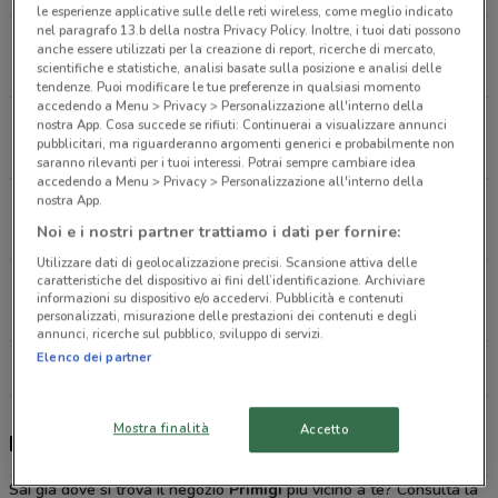
le esperienze applicative sulle delle reti wireless, come meglio indicato
nel paragrafo 13.b della nostra Privacy Policy. Inoltre, i tuoi dati possono
Via Bellagamba, 2 Bis Jesi
anche essere utilizzati per la creazione di report, ricerche di mercato,
1.8 km
scientifiche e statistiche, analisi basate sulla posizione e analisi delle
tendenze. Puoi modificare le tue preferenze in qualsiasi momento
accedendo a Menu > Privacy > Personalizzazione all'interno della
Via S. Ubaldo, 49/51 Monsano
nostra App. Cosa succede se rifiuti: Continuerai a visualizzare annunci
pubblicitari, ma riguarderanno argomenti generici e probabilmente non
5 km
saranno rilevanti per i tuoi interessi. Potrai sempre cambiare idea
accedendo a Menu > Privacy > Personalizzazione all'interno della
nostra App.
Via Don Minzoni, 47/49 Castelbellino
7.5 km
Noi e i nostri partner trattiamo i dati per fornire:
Utilizzare dati di geolocalizzazione precisi. Scansione attiva delle
caratteristiche del dispositivo ai fini dell’identificazione. Archiviare
Via Maestri Del Lavoro Chiaravalle
informazioni su dispositivo e/o accedervi. Pubblicità e contenuti
12 km
CHIUSO
personalizzati, misurazione delle prestazioni dei contenuti e degli
annunci, ricerche sul pubblico, sviluppo di servizi.
Elenco dei partner
Tutti i negozi Primigi
Mostra finalità
Accetto
Primigi, offerte e negozi
Sai già dove si trova il negozio
Primigi
più vicino a te? Consulta la