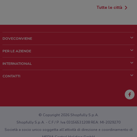
Tutte le città
DOVECONVIENE
Cos'è DoveConviene
PER LE AZIENDE
Chi siamo
Cosa facciamo
INTERNATIONAL
News e media
Richieste commerciali e marketing
Brazil
CONTATTI
Lavora con noi
Mexico
Segnalazione punto vendita
France
Segnalazione Volantino
Australia
Hai un malfunzionamento sul web o sull'app?
New Zealand
© Copyright 2026 Shopfully S.p.A.
Shopfully S.p.A. - C.F / P. Iva 03156531208 REA: MI-2029270
Società a socio unico soggetta all’attività di direzione e coordinamento di