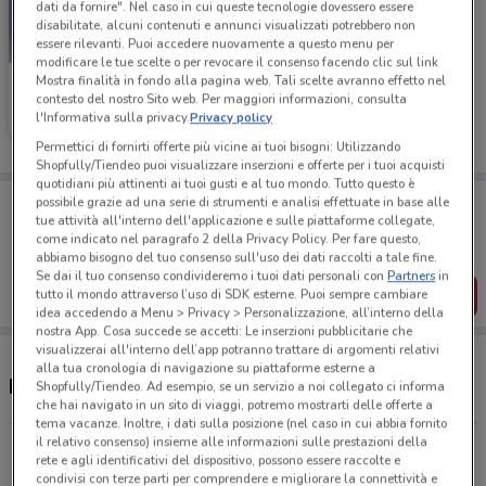
dati da fornire". Nel caso in cui queste tecnologie dovessero essere
disabilitate, alcuni contenuti e annunci visualizzati potrebbero non
essere rilevanti. Puoi accedere nuovamente a questo menu per
modificare le tue scelte o per revocare il consenso facendo clic sul link
Mostra finalità in fondo alla pagina web. Tali scelte avranno effetto nel
Primigi
contesto del nostro Sito web. Per maggiori informazioni, consulta
l'Informativa sulla privacy.
Privacy policy
Scade il 19/05
894 m
Permettici di fornirti offerte più vicine ai tuoi bisogni: Utilizzando
Shopfully/Tiendeo puoi visualizzare inserzioni e offerte per i tuoi acquisti
quotidiani più attinenti ai tuoi gusti e al tuo mondo. Tutto questo è
Porta DoveConviene sempre con te!
possibile grazie ad una serie di strumenti e analisi effettuate in base alle
Puoi trovare le migliori offerte dei negozi vicino a te,
tue attività all'interno dell'applicazione e sulle piattaforme collegate,
salvarle e creare la tua lista del risparmio, comodamente
come indicato nel paragrafo 2 della Privacy Policy. Per fare questo,
dal tuo cellulare.
abbiamo bisogno del tuo consenso sull'uso dei dati raccolti a tale fine.
Se dai il tuo consenso condivideremo i tuoi dati personali con
Partners
in
SCARICA L’APP
tutto il mondo attraverso l’uso di SDK esterne. Puoi sempre cambiare
idea accedendo a Menu > Privacy > Personalizzazione, all’interno della
nostra App. Cosa succede se accetti: Le inserzioni pubblicitarie che
visualizzerai all'interno dell’app potranno trattare di argomenti relativi
alla tua cronologia di navigazione su piattaforme esterne a
Negozi Primigi a Jesi
Shopfully/Tiendeo. Ad esempio, se un servizio a noi collegato ci informa
che hai navigato in un sito di viaggi, potremo mostrarti delle offerte a
tema vacanze. Inoltre, i dati sulla posizione (nel caso in cui abbia fornito
il relativo consenso) insieme alle informazioni sulle prestazioni della
Via Maiolatesi, 4 Jesi
rete e agli identificativi del dispositivo, possono essere raccolte e
894 m
condivisi con terze parti per comprendere e migliorare la connettività e