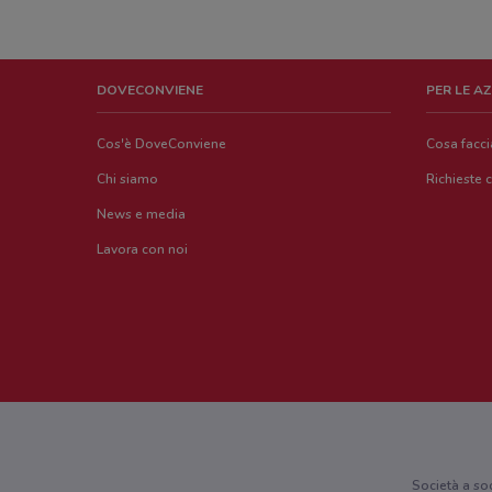
DOVECONVIENE
PER LE A
Cos'è DoveConviene
Cosa facc
Chi siamo
Richieste 
News e media
Lavora con noi
Società a so