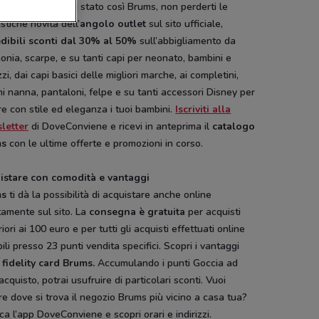
uisto non era mai stato così Brums, non perderti le
stiche novità dell’
angolo outlet
sul sito ufficiale,
edibili sconti dal 30% al 50%
sull’abbigliamento da
onia, scarpe, e su tanti capi per neonato, bambini e
zi, dai capi basici delle migliori marche, ai completini,
i nanna, pantaloni, felpe e su tanti accessori Disney per
re con stile ed eleganza i tuoi bambini.
Iscriviti alla
letter
di DoveConviene e ricevi in anteprima il
catalogo
ms
con le ultime offerte e promozioni in corso.
istare con comodità e vantaggi
ms
ti dà la possibilità di acquistare anche online
tamente sul sito. La
consegna è gratuita
per acquisti
iori ai 100 euro e per tutti gli acquisti effettuati online
abili presso 23 punti vendita specifici. Scopri i vantaggi
a
fidelity card Brums.
Accumulando i punti Goccia ad
acquisto, potrai usufruire di particolari sconti. Vuoi
e dove si trova il negozio Brums più vicino a casa tua?
ca l’app DoveConviene e scopri orari e indirizzi.