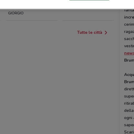
L’acq
PORTO SAN
CATTOLICA
fanta
GIORGIO
incr
cerim
ragaz
Tutte le città
sacch
vesti
news
Bru
Acqu
Bru
diret
super
ritir
dell
ogni 
saper
Scari