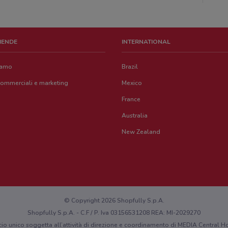
ZIENDE
INTERNATIONAL
iamo
Brazil
commerciali e marketing
Mexico
France
Australia
New Zealand
© Copyright 2026 Shopfully S.p.A.
Shopfully S.p.A. - C.F / P. Iva 03156531208 REA: MI-2029270
cio unico soggetta all’attività di direzione e coordinamento di MEDIA Central