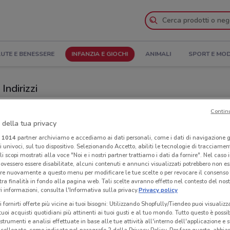
UTE E BENESSERE
INFANZIA E GIOCHI
ANIMALI
SPORT E MO
Indirizzi
i Brums a Jesi
Contin
 della tua privacy
i
1014
partner archiviamo e accediamo ai dati personali, come i dati di navigazione g
Neg
ri univoci, sul tuo dispositivo. Selezionando Accetto, abiliti le tecnologie di tracciame
li scopi mostrati alla voce "Noi e i nostri partner trattiamo i dati da fornire". Nel caso 
ovessero essere disabilitate, alcuni contenuti e annunci visualizzati potrebbero non ess
re nuovamente a questo menu per modificare le tue scelte o per revocare il consenso
tra finalità in fondo alla pagina web. Tali scelte avranno effetto nel contesto del nost
 informazioni, consulta l'Informativa sulla privacy.
Privacy policy
i fornirti offerte più vicine ai tuoi bisogni: Utilizzando Shopfully/Tiendeo puoi visualizz
i tuoi acquisti quotidiani più attinenti ai tuoi gusti e al tuo mondo. Tutto questo è possi
 strumenti e analisi effettuate in base alle tue attività all'interno dell'applicazione e 