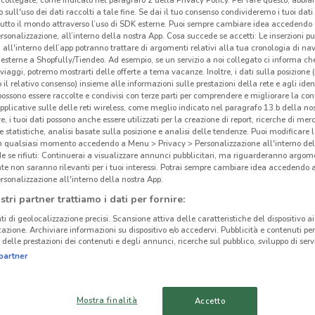
collegate, come indicato nel paragrafo 2 della Privacy Policy. Per fare questo, abbi
 sull'uso dei dati raccolti a tale fine. Se dai il tuo consenso condivideremo i tuoi dati
Bru
tutto il mondo attraverso l’uso di SDK esterne. Puoi sempre cambiare idea accedend
rsonalizzazione, all’interno della nostra App. Cosa succede se accetti: Le inserzioni pu
i all'interno dell’app potranno trattare di argomenti relativi alla tua cronologia di na
Bru
esterne a Shopfully/Tiendeo. Ad esempio, se un servizio a noi collegato ci informa ch
autor
ato volantini nella tua zona. Riprova più tardi.
i viaggi, potremo mostrarti delle offerte a tema vacanze. Inoltre, i dati sulla posizione 
o il relativo consenso) insieme alle informazioni sulle prestazioni della rete e agli ident
bambi
 possono essere raccolte e condivisi con terze parti per comprendere e migliorare la conn
bambi
pplicative sulle delle reti wireless, come meglio indicato nel paragrafo 13.b della no
vendi
re, i tuoi dati possono anche essere utilizzati per la creazione di report, ricerche di mer
 e statistiche, analisi basate sulla posizione e analisi delle tendenze. Puoi modificare l
cata
in qualsiasi momento accedendo a Menu > Privacy > Personalizzazione all'interno del
bamb
 se rifiuti: Continuerai a visualizzare annunci pubblicitari, ma riguarderanno argome
te non saranno rilevanti per i tuoi interessi. Potrai sempre cambiare idea accedendo
cinanze
rsonalizzazione all'interno della nostra App.
Como
stri partner trattiamo i dati per fornire:
I de
OSIMO
SENIGALLIA
ti di geolocalizzazione precisi. Scansione attiva delle caratteristiche del dispositivo ai 
propo
icazione. Archiviare informazioni su dispositivo e/o accedervi. Pubblicità e contenuti per
occas
delle prestazioni dei contenuti e degli annunci, ricerche sul pubblico, sviluppo di servi
FABRIANO
TOLENTINO
davve
partner
mater
PORTO
FERMO
SANT'ELPIDIO
Mostra finalità
Accetto
Outl