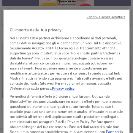
Giocheria
Continua senza accettare
Scade giovedì
1.7 km
Ci importa della tua privacy
Noi e i nostri
1014
partner archiviamo e accediamo ai dati personali,
come i dati di navigazione gli o identificatori univoci, sul tuo dispositivo.
Selezionando Accetto, abiliti le tecnologie di tracciamento affinché
supportino gli scopi mostrati alla voce "Noi e i nostri partner trattiamo i
dati da fornire". Nel caso in cui queste tecnologie dovessero essere
disabilitate, alcuni contenuti e annunci visualizzati potrebbero non
essere rilevanti. Puoi accedere nuovamente a questo menu per
modificare le tue scelte o per revocare il consenso facendo clic sul link
Mostra finalità in fondo alla pagina web. Tali scelte avranno effetto nel
contesto del nostro Sito web. Per maggiori informazioni, consulta
l'Informativa sulla privacy.
Privacy policy
-2 GIORNI
-2 GIORNI
Permettici di fornirti offerte più vicine ai tuoi bisogni: Utilizzando
Shopfully/Tiendeo puoi visualizzare inserzioni e offerte per i tuoi acquisti
Giocheria
Giocheria
quotidiani più attinenti ai tuoi gusti e al tuo mondo. Tutto questo è
possibile grazie ad una serie di strumenti e analisi effettuate in base alle
Scade mercoledì
1.7 km
Scade mercoledì
1.7 km
tue attività all'interno dell'applicazione e sulle piattaforme collegate,
come indicato nel paragrafo 2 della Privacy Policy. Per fare questo,
abbiamo bisogno del tuo consenso sull'uso dei dati raccolti a tale fine.
Se dai il tuo consenso condivideremo i tuoi dati personali con
Partners
in