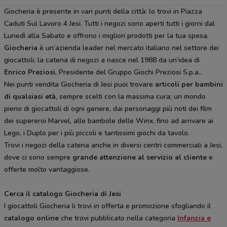
Giocheria è presente in vari punti della città: lo trovi in Piazza
Caduti Sul Lavoro 4 Jesi. Tutti i negozi sono aperti tutti i giorni dal
Lunedì alla Sabato e offrono i migliori prodotti per la tua spesa.
Giocheria
è un’azienda leader nel mercato italiano nel settore dei
giocattoli; la catena di negozi a nasce nel 1988 da un’idea di
Enrico Preziosi
, Presidente del Gruppo Giochi Preziosi S.p.a..
Nei punti vendita Giocheria di Jesi puoi trovare
articoli per bambini
di qualsiasi età
, sempre scelti con la massima cura; un mondo
pieno di giocattoli di ogni genere, dai personaggi più noti dei film
dei supereroi Marvel, alle bambole delle Winx, fino ad arrivare ai
Lego, i Duplo per i più piccoli e tantissimi giochi da tavolo.
Trovi i negozi della catena anche in diversi centri commerciali a Jesi,
dove ci sono sempre
grande attenzione al servizio al cliente
e
offerte molto vantaggiose.
Cerca il catalogo Giocheria di Jesi
I giocattoli Giocheria li trovi in offerta e promozione sfogliando il
catalogo online
che trovi pubblicato nella categoria
Infanzia e