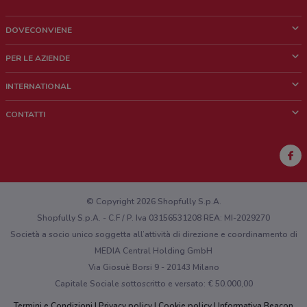
DOVECONVIENE
Cos'è DoveConviene
PER LE AZIENDE
Chi siamo
Cosa facciamo
INTERNATIONAL
News e media
Richieste commerciali e marketing
Brazil
CONTATTI
Lavora con noi
Mexico
Segnalazione punto vendita
France
Segnalazione Volantino
Australia
Hai un malfunzionamento sul web o sull'app?
New Zealand
© Copyright 2026 Shopfully S.p.A.
Shopfully S.p.A. - C.F / P. Iva 03156531208 REA: MI-2029270
Società a socio unico soggetta all’attività di direzione e coordinamento di
MEDIA Central Holding GmbH
Via Giosuè Borsi 9 - 20143 Milano
Capitale Sociale sottoscritto e versato: € 50.000,00
Termini e Condizioni
Privacy policy
Cookie policy
Informativa Beacon