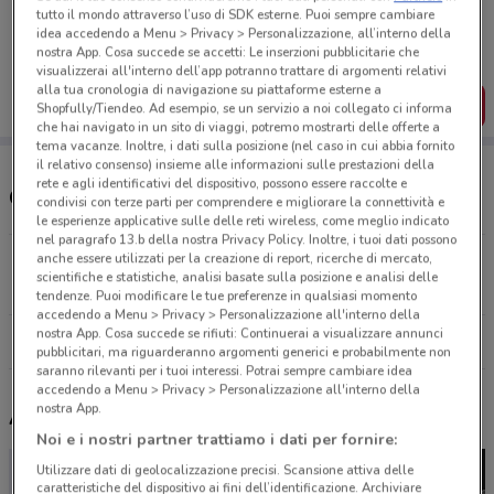
Porta DoveConviene sempre con te!
tutto il mondo attraverso l’uso di SDK esterne. Puoi sempre cambiare
Puoi trovare le migliori offerte dei negozi vicino a te,
idea accedendo a Menu > Privacy > Personalizzazione, all’interno della
salvarle e creare la tua lista del risparmio, comodamente
nostra App. Cosa succede se accetti: Le inserzioni pubblicitarie che
dal tuo cellulare.
visualizzerai all'interno dell’app potranno trattare di argomenti relativi
alla tua cronologia di navigazione su piattaforme esterne a
SCARICA L’APP
Shopfully/Tiendeo. Ad esempio, se un servizio a noi collegato ci informa
che hai navigato in un sito di viaggi, potremo mostrarti delle offerte a
tema vacanze. Inoltre, i dati sulla posizione (nel caso in cui abbia fornito
il relativo consenso) insieme alle informazioni sulle prestazioni della
rete e agli identificativi del dispositivo, possono essere raccolte e
Orari e Negozi Giocheria
condivisi con terze parti per comprendere e migliorare la connettività e
le esperienze applicative sulle delle reti wireless, come meglio indicato
nel paragrafo 13.b della nostra Privacy Policy. Inoltre, i tuoi dati possono
anche essere utilizzati per la creazione di report, ricerche di mercato,
Piazza Caduti Sul Lavoro, 4 Jesi
scientifiche e statistiche, analisi basate sulla posizione e analisi delle
1.7 km
tendenze. Puoi modificare le tue preferenze in qualsiasi momento
accedendo a Menu > Privacy > Personalizzazione all'interno della
nostra App. Cosa succede se rifiuti: Continuerai a visualizzare annunci
Tutti i negozi Giocheria
pubblicitari, ma riguarderanno argomenti generici e probabilmente non
saranno rilevanti per i tuoi interessi. Potrai sempre cambiare idea
accedendo a Menu > Privacy > Personalizzazione all'interno della
nostra App.
Altri volantini nelle vicinanze
Noi e i nostri partner trattiamo i dati per fornire:
Utilizzare dati di geolocalizzazione precisi. Scansione attiva delle
caratteristiche del dispositivo ai fini dell’identificazione. Archiviare