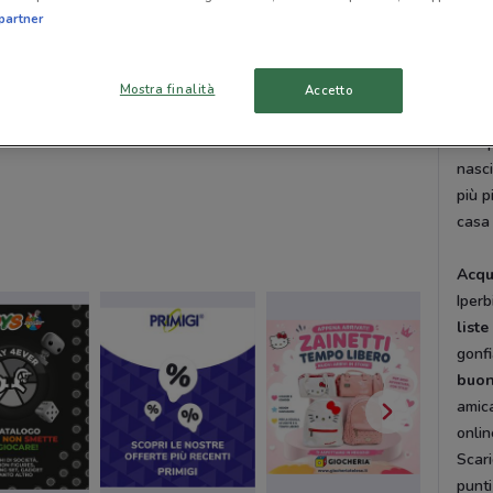
acces
partner
altri
Iper
come 
Mostra finalità
Accetto
picc
L’amp
nasci
più p
casa
Acqu
Iperb
list
gonfi
buon
amica
onlin
Scar
punti