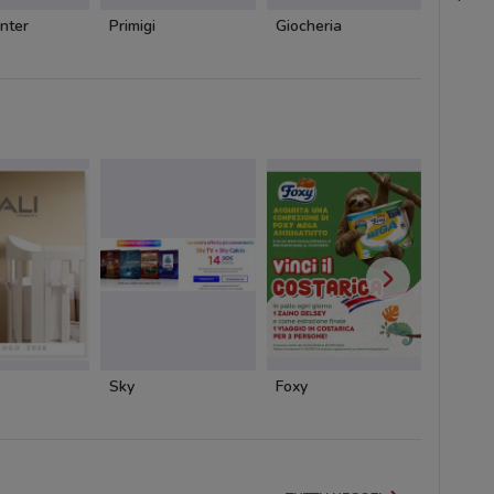
nter
Primigi
Giocheria
Giocher
Sky
Foxy
Cofidis