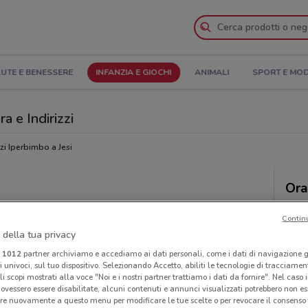
UTE E BENESSERE
INFANZIA E GIOCHI
ANIMALI
SPORT E MO
a e Indirizzi
i Iperbimbo a Jesi
Ora
Contin
 della tua privacy
i
1012
partner archiviamo e accediamo ai dati personali, come i dati di navigazione g
ri univoci, sul tuo dispositivo. Selezionando Accetto, abiliti le tecnologie di tracciame
li scopi mostrati alla voce "Noi e i nostri partner trattiamo i dati da fornire". Nel caso 
ovessero essere disabilitate, alcuni contenuti e annunci visualizzati potrebbero non ess
re nuovamente a questo menu per modificare le tue scelte o per revocare il consenso