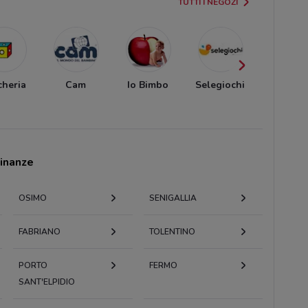
TUTTI I NEGOZI
cheria
Cam
Io Bimbo
Selegiochi
Origina
Marine
cinanze
OSIMO
SENIGALLIA
FABRIANO
TOLENTINO
PORTO
FERMO
SANT'ELPIDIO