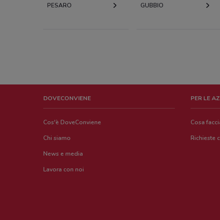
PESARO
GUBBIO
DOVECONVIENE
PER LE A
Cos'è DoveConviene
Cosa facc
Chi siamo
Richieste 
News e media
Lavora con noi