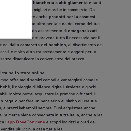
sori, biberoneria,
biancheria e abbigliamento
e tanti
 prodotti tutti delle migliori marche in commercio. Da
bimbo potrai trovare anche
prodotti per la cosmesi
detergenti e tanto altro per la cura del corpo del tuo
olo e anche un vasto assortimento di
omogeneizzati
.
ia offerta di prodotti prevede tutto il necessario per il
turo, dalla
cameretta del bambino
, al divertimento dei
iccoli, e molto altro tra arredamento e oggetti per la
 senza dimenticare la convenienza del prezzo.
ista nello store online
imbo offre molti servizi comodi e vantaggiosi come le
e bebè
, il noleggio di bilance digitali, tiralatte e giochi
abili. Inoltre potrai acquistare le pratiche gift card, il
o regalo
per fare un pensierino al bimbo di una tua
, a prezzi imbattibili sempre. Puoi acquistare anche
e, la merce viene consegnata in tutta Italia, anche a Jesi.
ica
l’app DoveConviene
e scopri indirizzi e orari dei
 vendita più vicini a casa tua a Jesi.