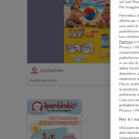
sul link Mos
Per maggiori
Permettici d
offerte per 
una serie di
piattaforme 
tuo consenso
Partners
in 
Privacy > Pe
visualizzera
piattaforme 
in un sito d
abbia fornit
Iperbimbo
dispositivo,
esperienze a
Scade domenica
Policy. Inolt
scientifiche
preferenze 
Cosa succede
probabilmen
Privacy > Pe
Noi e i no
Utilizzare da
dell’identif
misurazione 