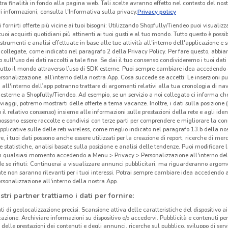
tra finalità in fondo alla pagina web. Tali scelte avranno effetto nel contesto del nost
Gli
 informazioni, consulta l'Informativa sulla privacy.
Privacy policy
neg
i fornirti offerte più vicine ai tuoi bisogni: Utilizzando Shopfully/Tiendeo puoi visualizz
i tuoi acquisti quotidiani più attinenti ai tuoi gusti e al tuo mondo. Tutto questo è possi
 strumenti e analisi effettuate in base alle tue attività all'interno dell'applicazione e 
Ipebi
collegate, come indicato nel paragrafo 2 della Privacy Policy. Per fare questo, abbi
 sull'uso dei dati raccolti a tale fine. Se dai il tuo consenso condivideremo i tuoi dati
Maggi
tutto il mondo attraverso l’uso di SDK esterne. Puoi sempre cambiare idea accedend
Luned
rsonalizzazione, all’interno della nostra App. Cosa succede se accetti: Le inserzioni pu
spes
i all'interno dell’app potranno trattare di argomenti relativi alla tua cronologia di na
esterne a Shopfully/Tiendeo. Ad esempio, se un servizio a noi collegato ci informa ch
Iper
i viaggi, potremo mostrarti delle offerte a tema vacanze. Inoltre, i dati sulla posizione 
distr
o il relativo consenso) insieme alle informazioni sulle prestazioni della rete e agli ident
 possono essere raccolte e condivisi con terze parti per comprendere e migliorare la conn
molte
pplicative sulle delle reti wireless, come meglio indicato nel paragrafo 13.b della no
22.2 km
Iperb
re, i tuoi dati possono anche essere utilizzati per la creazione di report, ricerche di mer
cura
 e statistiche, analisi basate sulla posizione e analisi delle tendenze. Puoi modificare l
in qualsiasi momento accedendo a Menu > Privacy > Personalizzazione all'interno del
vita,
 se rifiuti: Continuerai a visualizzare annunci pubblicitari, ma riguarderanno argome
Iperb
te non saranno rilevanti per i tuoi interessi. Potrai sempre cambiare idea accedendo
rsonalizzazione all'interno della nostra App.
Dove
stri partner trattiamo i dati per fornire:
Tant
ti di geolocalizzazione precisi. Scansione attiva delle caratteristiche del dispositivo ai 
icazione. Archiviare informazioni su dispositivo e/o accedervi. Pubblicità e contenuti per
Scopr
delle prestazioni dei contenuti e degli annunci, ricerche sul pubblico, sviluppo di servi