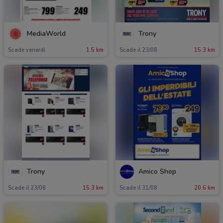
MediaWorld
Trony
Scade venerdì
1.5 km
Scade il 23/08
15.3 km
Trony
Amico Shop
Scade il 23/08
15.3 km
Scade il 31/08
20.6 km