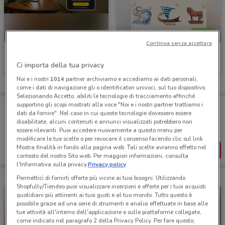
NUOVO
Continua senza accettare
Fastweb
Giunti al Punto
Ci importa della tua privacy
Scade il 27/08
23 m
Scade il 16/08
288 m
Noi e i nostri
1014
partner archiviamo e accediamo ai dati personali,
come i dati di navigazione gli o identificatori univoci, sul tuo dispositivo.
Selezionando Accetto, abiliti le tecnologie di tracciamento affinché
supportino gli scopi mostrati alla voce "Noi e i nostri partner trattiamo i
Porta DoveConviene sempre con te!
dati da fornire". Nel caso in cui queste tecnologie dovessero essere
Puoi trovare le migliori offerte dei negozi vicino a te,
disabilitate, alcuni contenuti e annunci visualizzati potrebbero non
salvarle e creare la tua lista del risparmio, comodamente
essere rilevanti. Puoi accedere nuovamente a questo menu per
dal tuo cellulare.
modificare le tue scelte o per revocare il consenso facendo clic sul link
Mostra finalità in fondo alla pagina web. Tali scelte avranno effetto nel
SCARICA L’APP
contesto del nostro Sito web. Per maggiori informazioni, consulta
l'Informativa sulla privacy.
Privacy policy
Permettici di fornirti offerte più vicine ai tuoi bisogni: Utilizzando
Shopfully/Tiendeo puoi visualizzare inserzioni e offerte per i tuoi acquisti
quotidiani più attinenti ai tuoi gusti e al tuo mondo. Tutto questo è
possibile grazie ad una serie di strumenti e analisi effettuate in base alle
tue attività all'interno dell'applicazione e sulle piattaforme collegate,
come indicato nel paragrafo 2 della Privacy Policy. Per fare questo,