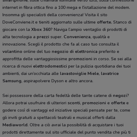
smartphone
, sulle chiamate illimitate verso tutti, sulla connessione
internet in fibra ottica fino a 100 mega e l'istallazione del modem.
Insomma gli specialisti della convenienza! Visita il sito
DoveConviene.it e tieniti aggiornato sulle ultime
offerte.
Stanco di
giocare con la
Xbox 360
? Naviga l’ampio ventaglio di prodotti di
alta tecnologia a
prezzi
super.
Convenienza
, qualità e
innovazione. Scegli il prodotto che fa al caso tuo consulta il
volantino
online del tuo
negozio di elettronica
preferito e
approfitta delle vantaggiosissime
promozioni
in corso. Se sei alla
ricerca di nuovi
elettrodomestici
per la pulizia quotidiana dei tuoi
ambienti, dai un’occhiata alle
lavastoviglie Miele
,
lavatrice
Samsung
, aspirapolvere Dyson
e altro ancora.
Sei possessore della carta fedeltà delle tante catene di
negozi
?
Allora potrai usufruire di ulteriori
sconti
,
promozioni
e
offerte
e
godere così di vantaggi ed iniziative speciali pensate per te, come
gli inviti gratuiti a spettacoli teatrali e musical offerti dalla
Mediaworld
. Oltre a ciò avrai la possibilità di acquistare i tuoi
prodotti direttamente sul sito ufficiale del punto vendita che più ti