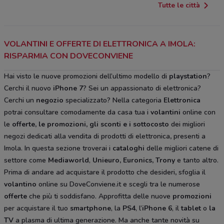
Tutte le città
VOLANTINI E OFFERTE DI ELETTRONICA A IMOLA:
RISPARMIA CON DOVECONVIENE
Hai visto le nuove promozioni dell’ultimo modello di
playstation
?
Cerchi il nuovo
iPhone 7
? Sei un appassionato di elettronica?
Cerchi un
negozio
specializzato? Nella categoria
Elettronica
potrai consultare comodamente da casa tua i
volantini
online con
le
offerte, le promozioni, gli sconti e i sottocosto
dei migliori
negozi dedicati alla vendita di prodotti di elettronica
,
presenti a
Imola. In questa sezione troverai i
cataloghi
delle migliori catene di
settore come
Mediaworld
,
Unieuro, Euronics, Trony
e tanto altro.
Prima di andare ad acquistare il prodotto che desideri
,
sfoglia il
volantino
online su DoveConviene.it e scegli tra le numerose
offerte
che più ti soddisfano. Approfitta delle nuove
promozioni
per acquistare il tuo
smartphone
, la
PS4
, l’
iPhone 6
, il
tablet
o
la
TV
a plasma di ultima generazione. Ma anche tante novità su