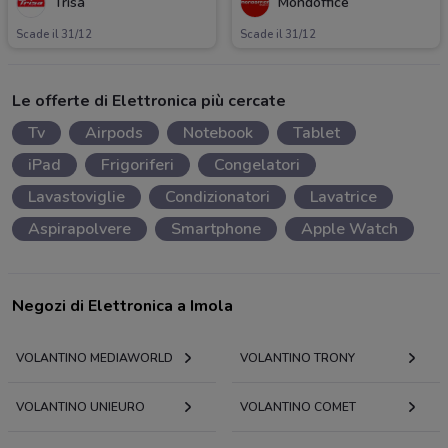
Trisa
Mondoffice
Scade il 31/12
Scade il 31/12
Le offerte di Elettronica più cercate
Tv
Airpods
Notebook
Tablet
iPad
Frigoriferi
Congelatori
Lavastoviglie
Condizionatori
Lavatrice
Aspirapolvere
Smartphone
Apple Watch
Negozi di Elettronica a Imola
VOLANTINO MEDIAWORLD
VOLANTINO TRONY
VOLANTINO UNIEURO
VOLANTINO COMET