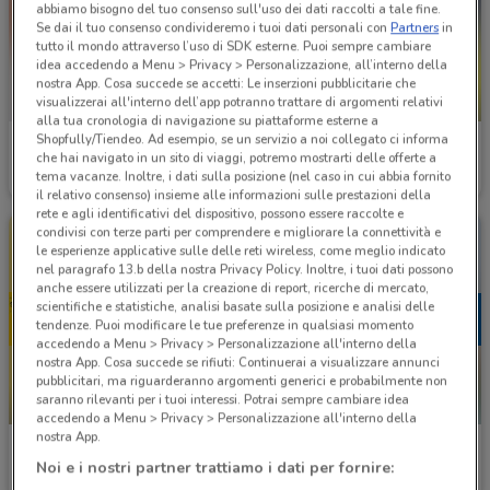
abbiamo bisogno del tuo consenso sull'uso dei dati raccolti a tale fine.
Se dai il tuo consenso condivideremo i tuoi dati personali con
Partners
in
tutto il mondo attraverso l’uso di SDK esterne. Puoi sempre cambiare
idea accedendo a Menu > Privacy > Personalizzazione, all’interno della
nostra App. Cosa succede se accetti: Le inserzioni pubblicitarie che
visualizzerai all'interno dell’app potranno trattare di argomenti relativi
-1 GIORNO
alla tua cronologia di navigazione su piattaforme esterne a
Shopfully/Tiendeo. Ad esempio, se un servizio a noi collegato ci informa
Giunti al Punto
Giunti al Punto
che hai navigato in un sito di viaggi, potremo mostrarti delle offerte a
tema vacanze. Inoltre, i dati sulla posizione (nel caso in cui abbia fornito
Scade il 16/08
288 m
Scade domani
288 m
il relativo consenso) insieme alle informazioni sulle prestazioni della
rete e agli identificativi del dispositivo, possono essere raccolte e
condivisi con terze parti per comprendere e migliorare la connettività e
le esperienze applicative sulle delle reti wireless, come meglio indicato
nel paragrafo 13.b della nostra Privacy Policy. Inoltre, i tuoi dati possono
anche essere utilizzati per la creazione di report, ricerche di mercato,
scientifiche e statistiche, analisi basate sulla posizione e analisi delle
tendenze. Puoi modificare le tue preferenze in qualsiasi momento
accedendo a Menu > Privacy > Personalizzazione all'interno della
nostra App. Cosa succede se rifiuti: Continuerai a visualizzare annunci
pubblicitari, ma riguarderanno argomenti generici e probabilmente non
saranno rilevanti per i tuoi interessi. Potrai sempre cambiare idea
NUOVO
accedendo a Menu > Privacy > Personalizzazione all'interno della
nostra App.
Mondadori Store
Mondadori Store
Noi e i nostri partner trattiamo i dati per fornire:
Scade il 31/08
365 m
Scade il 23/08
365 m