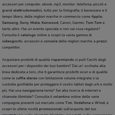
accessori per computer, ebook, mp3, monitor, telefonia, piccoli e
grandi
elettrodomestici
, tutto per la fotografia, il benessere e il
tempo libero, delle migliori marche in commercio come
Apple
,
Samsung
,
Sony
,
Miele
,
Kenwood
, Canon, Garmin,
Tom Tom
e
tanto altro. Hai un evento speciale e non sai cosa regalare?
Consulta il
catalogo
online e scopri la vasta gamma di
videogiochi
, accessori e
console
delle migliori marche a
prezzi
competitivi.
Acquistare prodotti di qualità
risparmiando
si può! Cerchi degli
accessori per i dispositivi dei tuoi bambini? Dai un’ occhiata alla
linea dedicata a loro
,
che ti garantisce prodotti sicuri e di qualità
come le
cuffie stereo
con limitazione volume integrata o la
custodia gonfiabile per proteggere il vostro tablet dagli urti e molto
più. Hai una
navigazione
lenta? Sei alla ricerca di internet e
chiamate illimitate? Consulta il
volantino
online delle varie
compagnie presenti sul mercato come
Tim
,
Vodafone
e
Wind
, e
scopri le ultime novità
promozionali
sull’acquisto del tuo