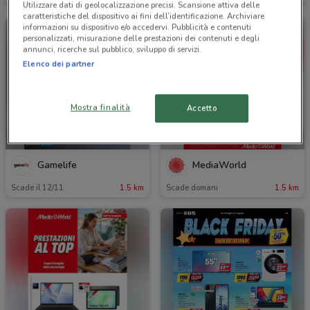
Utilizzare dati di geolocalizzazione precisi. Scansione attiva delle
caratteristiche del dispositivo ai fini dell’identificazione. Archiviare
informazioni su dispositivo e/o accedervi. Pubblicità e contenuti
personalizzati, misurazione delle prestazioni dei contenuti e degli
annunci, ricerche sul pubblico, sviluppo di servizi.
Elenco dei partner
Mostra finalità
Accetto
NUOVO
-1 GIORNO
Gamelife
MediaWorld
Scade il 12/11
1.5 km
Scade domani
1.5 km