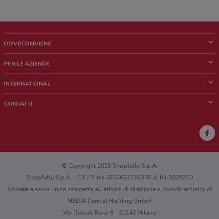
DOVECONVIENE
Cos'è DoveConviene
PER LE AZIENDE
Chi siamo
Cosa facciamo
INTERNATIONAL
News e media
Richieste commerciali e marketing
Brazil
CONTATTI
Lavora con noi
Mexico
Segnalazione punto vendita
France
Segnalazione Volantino
Australia
Hai un malfunzionamento sul web o sull'app?
New Zealand
© Copyright 2026 Shopfully S.p.A.
Shopfully S.p.A. - C.F / P. Iva 03156531208 REA: MI-2029270
Società a socio unico soggetta all’attività di direzione e coordinamento di
MEDIA Central Holding GmbH
Via Giosuè Borsi 9 - 20143 Milano