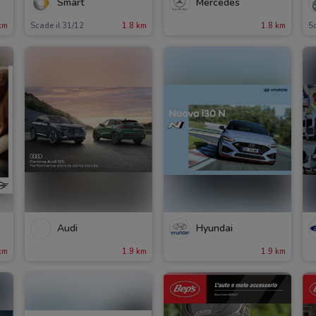
Smart
Mercedes
km
Scade il 31/12
1.8 km
1.8 km
Sc
Audi
Hyundai
km
1.9 km
1.9 km