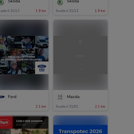
Skoda
Skoda
ade il 31/12
1.9 km
Scade il 31/12
1.9 km
Ford
Mazda
2.1 km
Scade il 31/01
2.1 km