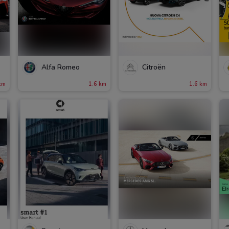
Alfa Romeo
Citroën
km
1.6 km
1.6 km