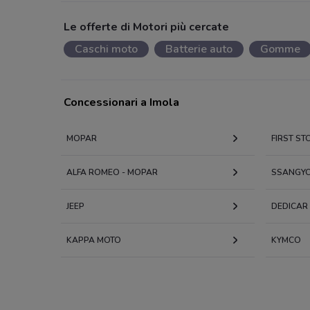
Le offerte di Motori più cercate
Caschi moto
Batterie auto
Gomme
Concessionari a Imola
MOPAR
FIRST ST
ALFA ROMEO - MOPAR
SSANGY
JEEP
DEDICAR
KAPPA MOTO
KYMCO