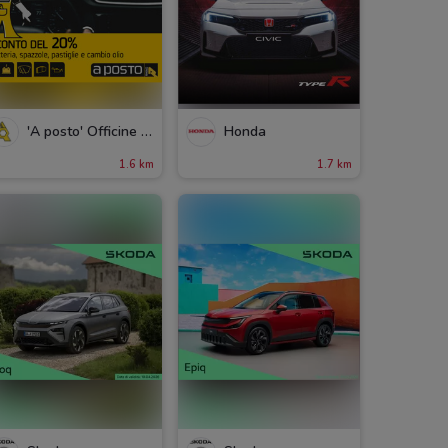
'A posto' Officine e Carrozzerie
Honda
1.6 km
1.7 km