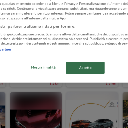
in qualsiasi momento accedendo a Menu > Privacy > Personalizzazione all'interno del
 se rifiuti: Continuerai a visualizzare annunci pubblicitari, ma riguarderanno argome
te non saranno rilevanti per i tuoi interessi. Potrai sempre cambiare idea accedendo
rsonalizzazione all'interno della nostra App.
stri partner trattiamo i dati per fornire:
ti di geolocalizzazione precisi. Scansione attiva delle caratteristiche del dispositivo ai 
icazione. Archiviare informazioni su dispositivo e/o accedervi. Pubblicità e contenuti per
delle prestazioni dei contenuti e degli annunci, ricerche sul pubblico, sviluppo di servi
partner
Mostra finalità
Accetto
Suzuki
Bosch Car Service
km
1.1 km
1.5 km