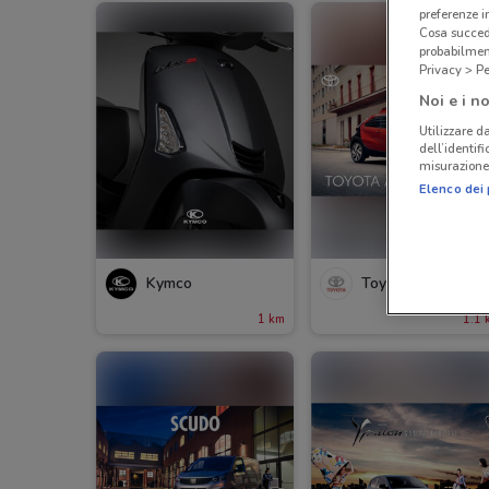
preferenze 
Cosa succede
probabilmen
Privacy > Pe
Noi e i no
Utilizzare da
dell’identif
misurazione 
Elenco dei 
Kymco
Toyota
1 km
1.1 