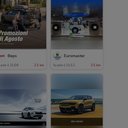
Beps
Euromaster
ade il 31/08
2.5 km
Scade il 31/12
2.5 km