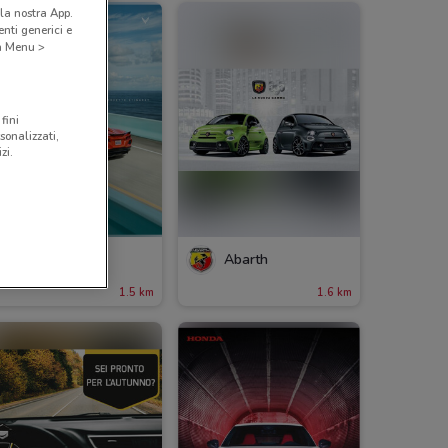
la nostra App.
nti generici e
 a Menu >
fini
sonalizzati,
zi.
Chevrolet
Abarth
1.5 km
1.6 km