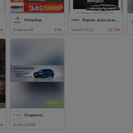
-3 GIORNI
Wheelup
Rapido autocaravan
km
Scade lunedì
3 km
Scade il 31/12
12.2 km
NUOVO
Gruppovis
km
Scade il 31/08