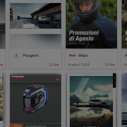
Peugeot
Beps
km
2.2 km
Scade il 31/08
2.5 km
Sc