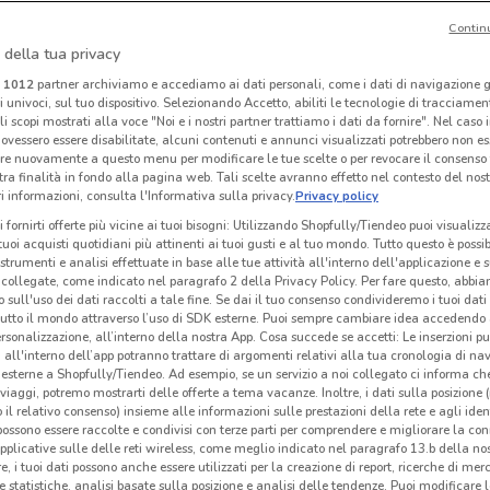
Contin
 della tua privacy
Nissan
Nissan
i
1012
partner archiviamo e accediamo ai dati personali, come i dati di navigazione g
ri univoci, sul tuo dispositivo. Selezionando Accetto, abiliti le tecnologie di tracciame
 m
Scade il 31/12
625 m
Scade il 31/12
625 m
Sc
li scopi mostrati alla voce "Noi e i nostri partner trattiamo i dati da fornire". Nel caso 
ovessero essere disabilitate, alcuni contenuti e annunci visualizzati potrebbero non ess
re nuovamente a questo menu per modificare le tue scelte o per revocare il consenso
tra finalità in fondo alla pagina web. Tali scelte avranno effetto nel contesto del nost
 informazioni, consulta l'Informativa sulla privacy.
Privacy policy
i fornirti offerte più vicine ai tuoi bisogni: Utilizzando Shopfully/Tiendeo puoi visualizz
i tuoi acquisti quotidiani più attinenti ai tuoi gusti e al tuo mondo. Tutto questo è possi
 strumenti e analisi effettuate in base alle tue attività all'interno dell'applicazione e 
collegate, come indicato nel paragrafo 2 della Privacy Policy. Per fare questo, abbi
 sull'uso dei dati raccolti a tale fine. Se dai il tuo consenso condivideremo i tuoi dati
tutto il mondo attraverso l’uso di SDK esterne. Puoi sempre cambiare idea accedend
rsonalizzazione, all’interno della nostra App. Cosa succede se accetti: Le inserzioni pu
i all'interno dell’app potranno trattare di argomenti relativi alla tua cronologia di na
esterne a Shopfully/Tiendeo. Ad esempio, se un servizio a noi collegato ci informa ch
i viaggi, potremo mostrarti delle offerte a tema vacanze. Inoltre, i dati sulla posizione 
o il relativo consenso) insieme alle informazioni sulle prestazioni della rete e agli ident
BMW
Renault
 possono essere raccolte e condivisi con terze parti per comprendere e migliorare la conn
pplicative sulle delle reti wireless, come meglio indicato nel paragrafo 13.b della no
 m
785 m
944 m
re, i tuoi dati possono anche essere utilizzati per la creazione di report, ricerche di mer
 e statistiche, analisi basate sulla posizione e analisi delle tendenze. Puoi modificare l