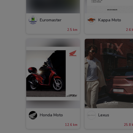
Euromaster
Kappa Moto
2.5 km
2.6 
Honda Moto
Lexus
12.6 km
25.8 