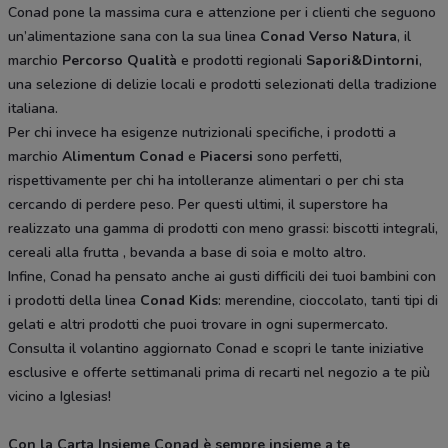
Conad pone la massima cura e attenzione per i clienti che seguono
un’alimentazione sana con la sua linea
Conad Verso Natura
, il
marchio
Percorso Qualità
e prodotti regionali
Sapori&Dintorni
,
una selezione di delizie locali e prodotti selezionati della tradizione
italiana.
Per chi invece ha esigenze nutrizionali specifiche, i prodotti a
marchio
Alimentum Conad
e
Piacersi
sono perfetti,
rispettivamente per chi ha intolleranze alimentari o per chi sta
cercando di perdere peso. Per questi ultimi, il superstore ha
realizzato una gamma di prodotti con meno grassi: biscotti integrali,
cereali alla frutta , bevanda a base di soia e molto altro.
Infine, Conad ha pensato anche ai gusti difficili dei tuoi bambini con
i prodotti della linea
Conad Kids
: merendine, cioccolato, tanti tipi di
gelati e altri prodotti che puoi trovare in ogni supermercato.
Consulta il volantino aggiornato Conad e scopri le tante iniziative
esclusive e offerte settimanali prima di recarti nel negozio a te più
vicino a Iglesias!
Con la Carta Insieme Conad è sempre insieme a te