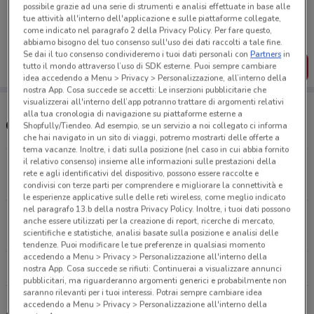
Porta DoveConviene sempre con te!
possibile grazie ad una serie di strumenti e analisi effettuate in base alle
Puoi trovare le migliori offerte dei negozi vicino a te,
tue attività all'interno dell'applicazione e sulle piattaforme collegate,
salvarle e creare la tua lista del risparmio, comodamente
come indicato nel paragrafo 2 della Privacy Policy. Per fare questo,
dal tuo cellulare.
abbiamo bisogno del tuo consenso sull'uso dei dati raccolti a tale fine.
Se dai il tuo consenso condivideremo i tuoi dati personali con
Partners
in
SCARICA L’APP
tutto il mondo attraverso l’uso di SDK esterne. Puoi sempre cambiare
idea accedendo a Menu > Privacy > Personalizzazione, all’interno della
nostra App. Cosa succede se accetti: Le inserzioni pubblicitarie che
visualizzerai all'interno dell’app potranno trattare di argomenti relativi
alla tua cronologia di navigazione su piattaforme esterne a
Orari e Negozi Conad
Shopfully/Tiendeo. Ad esempio, se un servizio a noi collegato ci informa
che hai navigato in un sito di viaggi, potremo mostrarti delle offerte a
tema vacanze. Inoltre, i dati sulla posizione (nel caso in cui abbia fornito
il relativo consenso) insieme alle informazioni sulle prestazioni della
Via Delle Regioni Snc Portoscuso
rete e agli identificativi del dispositivo, possono essere raccolte e
17.2 km
APERTO
condivisi con terze parti per comprendere e migliorare la connettività e
le esperienze applicative sulle delle reti wireless, come meglio indicato
nel paragrafo 13.b della nostra Privacy Policy. Inoltre, i tuoi dati possono
Via I° Maggio Carloforte
anche essere utilizzati per la creazione di report, ricerche di mercato,
26.5 km
APERTO
scientifiche e statistiche, analisi basate sulla posizione e analisi delle
tendenze. Puoi modificare le tue preferenze in qualsiasi momento
accedendo a Menu > Privacy > Personalizzazione all'interno della
Tutti i negozi Conad
nostra App. Cosa succede se rifiuti: Continuerai a visualizzare annunci
pubblicitari, ma riguarderanno argomenti generici e probabilmente non
saranno rilevanti per i tuoi interessi. Potrai sempre cambiare idea
accedendo a Menu > Privacy > Personalizzazione all'interno della