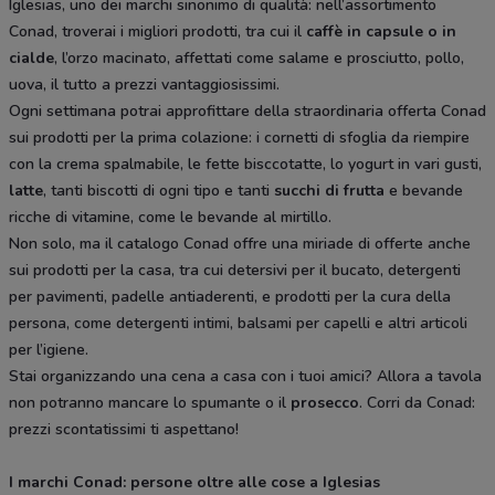
Iglesias, uno dei marchi sinonimo di qualità: nell’assortimento
Conad, troverai i migliori prodotti, tra cui il
caffè in capsule o in
cialde
, l’orzo macinato, affettati come salame e prosciutto, pollo,
uova, il tutto a prezzi vantaggiosissimi.
Ogni settimana potrai approfittare della straordinaria offerta Conad
sui prodotti per la prima colazione: i cornetti di sfoglia da riempire
con la crema spalmabile, le fette bisccotatte, lo yogurt in vari gusti,
latte
, tanti biscotti di ogni tipo e tanti
succhi di frutta
e bevande
ricche di vitamine, come le bevande al mirtillo.
Non solo, ma il catalogo Conad offre una miriade di offerte anche
sui prodotti per la casa, tra cui detersivi per il bucato, detergenti
per pavimenti, padelle antiaderenti, e prodotti per la cura della
persona, come detergenti intimi, balsami per capelli e altri articoli
per l’igiene.
Stai organizzando una cena a casa con i tuoi amici? Allora a tavola
non potranno mancare lo spumante o il
prosecco
. Corri da Conad:
prezzi scontatissimi ti aspettano!
I marchi Conad: persone oltre alle cose a Iglesias