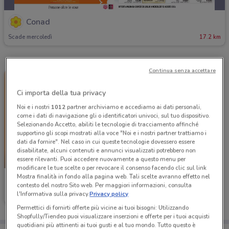
Conad
Scade mercoledì
17.2 km
Continua senza accettare
Ci importa della tua privacy
Noi e i nostri
1012
partner archiviamo e accediamo ai dati personali,
come i dati di navigazione gli o identificatori univoci, sul tuo dispositivo.
Selezionando Accetto, abiliti le tecnologie di tracciamento affinché
supportino gli scopi mostrati alla voce "Noi e i nostri partner trattiamo i
dati da fornire". Nel caso in cui queste tecnologie dovessero essere
disabilitate, alcuni contenuti e annunci visualizzati potrebbero non
essere rilevanti. Puoi accedere nuovamente a questo menu per
-5 GIORNI
modificare le tue scelte o per revocare il consenso facendo clic sul link
Mostra finalità in fondo alla pagina web. Tali scelte avranno effetto nel
Conad
contesto del nostro Sito web. Per maggiori informazioni, consulta
l'Informativa sulla privacy.
Privacy policy
Scade mercoledì
17.2 km
Permettici di fornirti offerte più vicine ai tuoi bisogni: Utilizzando
Shopfully/Tiendeo puoi visualizzare inserzioni e offerte per i tuoi acquisti
quotidiani più attinenti ai tuoi gusti e al tuo mondo. Tutto questo è