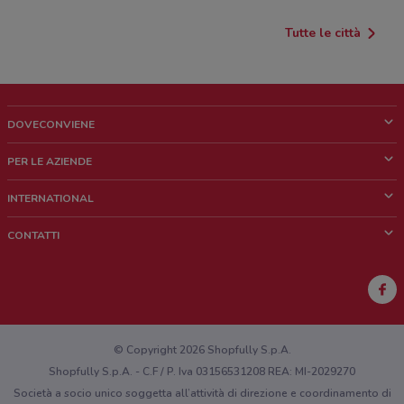
Tutte le città
DOVECONVIENE
Cos'è DoveConviene
PER LE AZIENDE
Chi siamo
Cosa facciamo
INTERNATIONAL
News e media
Richieste commerciali e marketing
Brazil
CONTATTI
Lavora con noi
Mexico
Segnalazione punto vendita
France
Segnalazione Volantino
Australia
Hai un malfunzionamento sul web o sull'app?
New Zealand
© Copyright 2026 Shopfully S.p.A.
Shopfully S.p.A. - C.F / P. Iva 03156531208 REA: MI-2029270
Società a socio unico soggetta all’attività di direzione e coordinamento di