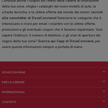
Consulta anche i coupon ed i menù delle catene di ristorazione
della tua zona, sfoglia i cataloghi dei nuovi modelli di auto, le
schede tecniche, e le ultime offerte dal mondo dei motori.
Iscriviti
alla newsletter di DoveConviene
!
Seleziona le categorie che ti
interessano e ricevi per email i volantini con le ultime offerte,
promozioni e gli eventuali coupon che ti faranno risparmiare. Vuoi
sapere l’indirizzo, il numero di telefono, o gli orari di apertura dei
negozi della tua zona?
Scarica qui l’app di DoveConviene
,
per
avere queste informazioni sempre a portata di mano.
DOVECONVIENE
Cos'è DoveConviene
PER LE AZIENDE
Chi siamo
Cosa facciamo
INTERNATIONAL
News e media
Richieste commerciali e marketing
Brazil
CONTATTI
Lavora con noi
Mexico