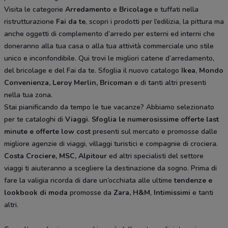
Visita le categorie
Arredamento
e
Bricolage
e tuffati nella
ristrutturazione
Fai da te
, scopri i prodotti per l’edilizia, la pittura ma
anche oggetti di complemento d’arredo per esterni ed interni che
doneranno alla tua casa o alla tua attività commerciale uno stile
unico e inconfondibile. Qui trovi le migliori catene d’arredamento,
del bricolage e del Fai da te. Sfoglia il nuovo catalogo
Ikea
,
Mondo
Convenienza, Leroy Merlin, Bricoman
e di tanti altri presenti
nella tua zona.
Stai pianificando da tempo le tue vacanze? Abbiamo selezionato
per te cataloghi di
Viaggi
.
Sfoglia le numerosissime offerte last
minute e offerte low cost
presenti sul mercato e promosse dalle
migliore agenzie di viaggi, villaggi turistici e compagnie di crociera.
Costa Crociere, MSC, Alpitour
ed altri specialisti del settore
viaggi ti aiuteranno a scegliere la destinazione da sogno. Prima di
fare la valigia ricorda di dare un’occhiata alle ultime
tendenze e
lookbook di moda
promosse da
Zara, H&M
,
Intimissimi
e tanti
altri.