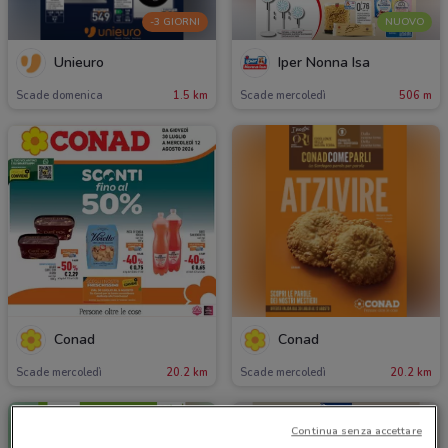
-3 GIORNI
NUOVO
Unieuro
Iper Nonna Isa
Scade domenica
1.5 km
Scade mercoledì
506 m
Conad
Conad
Scade mercoledì
20.2 km
Scade mercoledì
20.2 km
Continua senza accettare