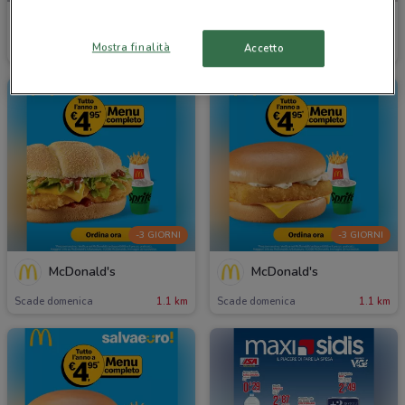
MD
Prenatal
Mostra finalità
Accetto
Scade domenica
1.4 km
Scade il 17/08
1 km
-3 GIORNI
-3 GIORNI
McDonald's
McDonald's
Scade domenica
1.1 km
Scade domenica
1.1 km