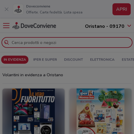
Doveconviene
APRI
Offerte. Carte fedeltà. Lista spesa
Oristano - 09170
IN EVIDENZA
IPER E SUPER
DISCOUNT
ELETTRONICA
ESTAT
Volantini in evidenza a Oristano