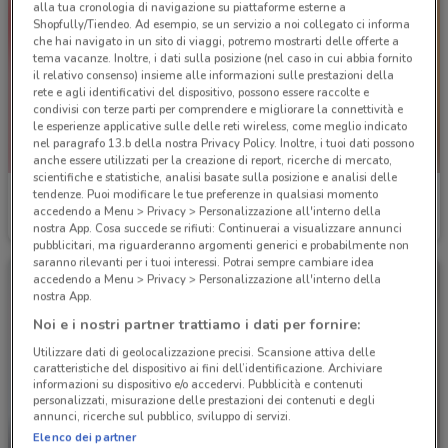
alla tua cronologia di navigazione su piattaforme esterne a
Shopfully/Tiendeo. Ad esempio, se un servizio a noi collegato ci informa
che hai navigato in un sito di viaggi, potremo mostrarti delle offerte a
tema vacanze. Inoltre, i dati sulla posizione (nel caso in cui abbia fornito
il relativo consenso) insieme alle informazioni sulle prestazioni della
rete e agli identificativi del dispositivo, possono essere raccolte e
condivisi con terze parti per comprendere e migliorare la connettività e
le esperienze applicative sulle delle reti wireless, come meglio indicato
nel paragrafo 13.b della nostra Privacy Policy. Inoltre, i tuoi dati possono
anche essere utilizzati per la creazione di report, ricerche di mercato,
scientifiche e statistiche, analisi basate sulla posizione e analisi delle
Arcaplanet
Spazio Conad
tendenze. Puoi modificare le tue preferenze in qualsiasi momento
accedendo a Menu > Privacy > Personalizzazione all'interno della
nostra App. Cosa succede se rifiuti: Continuerai a visualizzare annunci
Scade il 16/08
1.4 km
Scade mercoledì
1.4 km
pubblicitari, ma riguarderanno argomenti generici e probabilmente non
saranno rilevanti per i tuoi interessi. Potrai sempre cambiare idea
accedendo a Menu > Privacy > Personalizzazione all'interno della
nostra App.
Noi e i nostri partner trattiamo i dati per fornire:
Utilizzare dati di geolocalizzazione precisi. Scansione attiva delle
caratteristiche del dispositivo ai fini dell’identificazione. Archiviare
informazioni su dispositivo e/o accedervi. Pubblicità e contenuti
personalizzati, misurazione delle prestazioni dei contenuti e degli
annunci, ricerche sul pubblico, sviluppo di servizi.
-3 GIORNI
Elenco dei partner