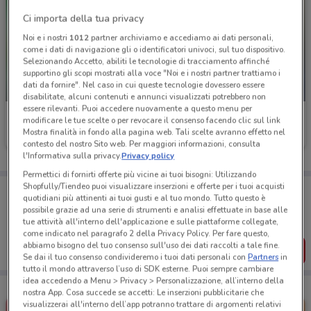
Ci importa della tua privacy
Noi e i nostri
1012
partner archiviamo e accediamo ai dati personali,
come i dati di navigazione gli o identificatori univoci, sul tuo dispositivo.
Selezionando Accetto, abiliti le tecnologie di tracciamento affinché
supportino gli scopi mostrati alla voce "Noi e i nostri partner trattiamo i
dati da fornire". Nel caso in cui queste tecnologie dovessero essere
NUOVO
NUOVO
disabilitate, alcuni contenuti e annunci visualizzati potrebbero non
essere rilevanti. Puoi accedere nuovamente a questo menu per
Leroy Merlin
JYSK
modificare le tue scelte o per revocare il consenso facendo clic sul link
Mostra finalità in fondo alla pagina web. Tali scelte avranno effetto nel
Scade il 31/08
82.3 km
Scade mercoledì
1.2 km
contesto del nostro Sito web. Per maggiori informazioni, consulta
l'Informativa sulla privacy.
Privacy policy
Permettici di fornirti offerte più vicine ai tuoi bisogni: Utilizzando
Shopfully/Tiendeo puoi visualizzare inserzioni e offerte per i tuoi acquisti
Porta DoveConviene sempre con te!
quotidiani più attinenti ai tuoi gusti e al tuo mondo. Tutto questo è
Puoi trovare le migliori offerte dei negozi vicino a te,
possibile grazie ad una serie di strumenti e analisi effettuate in base alle
salvarle e creare la tua lista del risparmio, comodamente
tue attività all'interno dell'applicazione e sulle piattaforme collegate,
dal tuo cellulare.
come indicato nel paragrafo 2 della Privacy Policy. Per fare questo,
abbiamo bisogno del tuo consenso sull'uso dei dati raccolti a tale fine.
SCARICA L’APP
Se dai il tuo consenso condivideremo i tuoi dati personali con
Partners
in
tutto il mondo attraverso l’uso di SDK esterne. Puoi sempre cambiare
idea accedendo a Menu > Privacy > Personalizzazione, all’interno della
nostra App. Cosa succede se accetti: Le inserzioni pubblicitarie che
visualizzerai all'interno dell’app potranno trattare di argomenti relativi