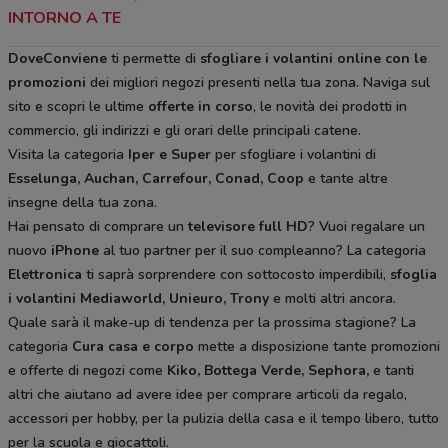
INTORNO A TE
DoveConviene
ti permette di
sfogliare i volantini online con le
promozioni
dei migliori negozi presenti nella tua zona. Naviga sul
sito e scopri le ultime
offerte in corso
, le novità dei prodotti in
commercio, gli indirizzi e gli orari delle principali catene.
Visita la categoria
Iper e Super
per sfogliare i volantini di
Esselunga, Auchan, Carrefour, Conad, Coop
e tante altre
insegne della tua zona.
Hai pensato di comprare un
televisore full HD
? Vuoi regalare un
nuovo
iPhone
al tuo partner per il suo compleanno? La categoria
Elettronica
ti saprà sorprendere con sottocosto imperdibili,
sfoglia
i volantini
Mediaworld, Unieuro, Trony
e molti altri ancora.
Quale sarà il make-up di tendenza per la prossima stagione? La
categoria
Cura casa e corpo
mette a disposizione tante promozioni
e offerte di negozi come
Kiko, Bottega Verde, Sephora,
e tanti
altri che aiutano ad avere idee
per comprare articoli da regalo,
accessori per hobby, per la pulizia della casa e il tempo libero, tutto
per la scuola e giocattoli.