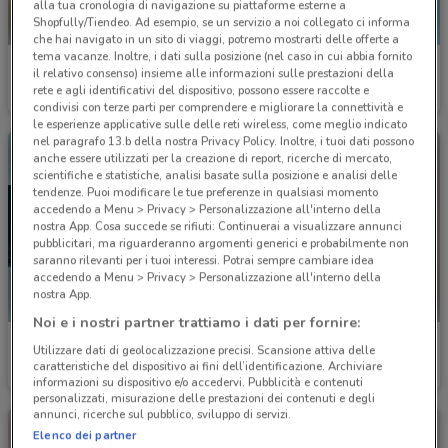
alla tua cronologia di navigazione su piattaforme esterne a
Shopfully/Tiendeo. Ad esempio, se un servizio a noi collegato ci informa
che hai navigato in un sito di viaggi, potremo mostrarti delle offerte a
tema vacanze. Inoltre, i dati sulla posizione (nel caso in cui abbia fornito
Welcome Travel
Welcome Travel
il relativo consenso) insieme alle informazioni sulle prestazioni della
rete e agli identificativi del dispositivo, possono essere raccolte e
Scade il 30/09
226 m
Scade il 30/09
226 m
condivisi con terze parti per comprendere e migliorare la connettività e
le esperienze applicative sulle delle reti wireless, come meglio indicato
nel paragrafo 13.b della nostra Privacy Policy. Inoltre, i tuoi dati possono
anche essere utilizzati per la creazione di report, ricerche di mercato,
scientifiche e statistiche, analisi basate sulla posizione e analisi delle
tendenze. Puoi modificare le tue preferenze in qualsiasi momento
accedendo a Menu > Privacy > Personalizzazione all'interno della
nostra App. Cosa succede se rifiuti: Continuerai a visualizzare annunci
pubblicitari, ma riguarderanno argomenti generici e probabilmente non
saranno rilevanti per i tuoi interessi. Potrai sempre cambiare idea
accedendo a Menu > Privacy > Personalizzazione all'interno della
nostra App.
Noi e i nostri partner trattiamo i dati per fornire:
Costa Crociere
Welcome Travel
Utilizzare dati di geolocalizzazione precisi. Scansione attiva delle
caratteristiche del dispositivo ai fini dell’identificazione. Archiviare
Scade il 22/09
226 m
Scade il 30/11
226 m
informazioni su dispositivo e/o accedervi. Pubblicità e contenuti
personalizzati, misurazione delle prestazioni dei contenuti e degli
annunci, ricerche sul pubblico, sviluppo di servizi.
Elenco dei partner