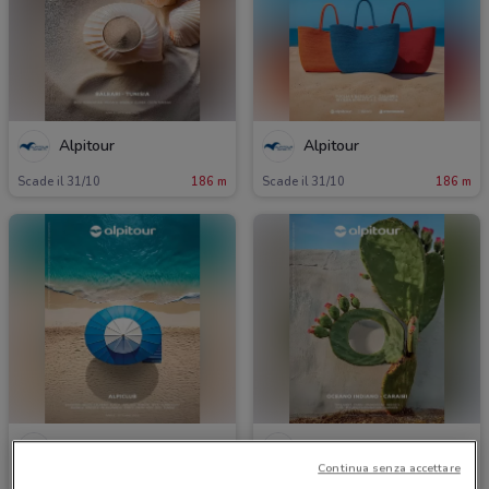
Alpitour
Alpitour
Scade il 31/10
186 m
Scade il 31/10
186 m
Alpitour
Alpitour
Continua senza accettare
Scade il 31/10
186 m
Scade il 31/12
186 m