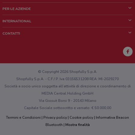
Cos'è DoveConviene
PER LE AZIENDE
Chi siamo
Cosa facciamo
INTERNATIONAL
News e media
Richieste commerciali e marketing
Brazil
CONTATTI
Lavora con noi
Mexico
Segnalazione punto vendita
France
Segnalazione Volantino
Australia
Hai un malfunzionamento sul web o sull'app?
New Zealand
© Copyright 2026 Shopfully S.p.A.
Shopfully S.p.A. - C.F / P. Iva 03156531208 REA: MI-2029270
Società a socio unico soggetta all’attività di direzione e coordinamento di
MEDIA Central Holding GmbH
Via Giosuè Borsi 9 - 20143 Milano
Capitale Sociale sottoscritto e versato: € 50.000,00
Termini e Condizioni
Privacy policy
Cookie policy
Informativa Beacon
Bluetooth
Mostra finalità