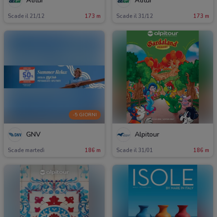
Atitur
Atitur
Scade il 21/12
173 m
Scade il 31/12
173 m
-5 GIORNI
GNV
Alpitour
Scade martedì
186 m
Scade il 31/01
186 m