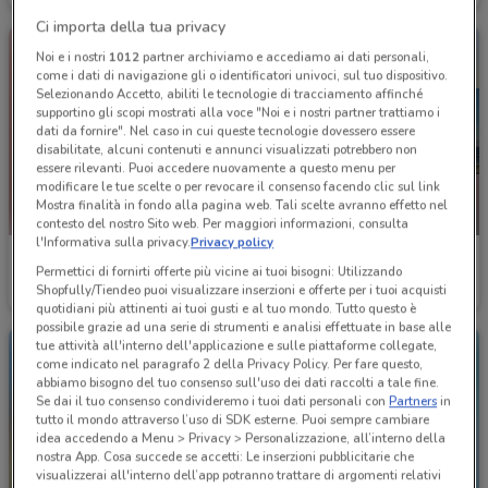
Ci importa della tua privacy
Noi e i nostri
1012
partner archiviamo e accediamo ai dati personali,
come i dati di navigazione gli o identificatori univoci, sul tuo dispositivo.
Selezionando Accetto, abiliti le tecnologie di tracciamento affinché
supportino gli scopi mostrati alla voce "Noi e i nostri partner trattiamo i
dati da fornire". Nel caso in cui queste tecnologie dovessero essere
disabilitate, alcuni contenuti e annunci visualizzati potrebbero non
essere rilevanti. Puoi accedere nuovamente a questo menu per
modificare le tue scelte o per revocare il consenso facendo clic sul link
Mostra finalità in fondo alla pagina web. Tali scelte avranno effetto nel
-4 GIORNI
contesto del nostro Sito web. Per maggiori informazioni, consulta
l'Informativa sulla privacy.
Privacy policy
Alpitour
Costa Crociere
Permettici di fornirti offerte più vicine ai tuoi bisogni: Utilizzando
Shopfully/Tiendeo puoi visualizzare inserzioni e offerte per i tuoi acquisti
Scade il 31/12
186 m
Scade lunedì
226 m
quotidiani più attinenti ai tuoi gusti e al tuo mondo. Tutto questo è
possibile grazie ad una serie di strumenti e analisi effettuate in base alle
tue attività all'interno dell'applicazione e sulle piattaforme collegate,
come indicato nel paragrafo 2 della Privacy Policy. Per fare questo,
abbiamo bisogno del tuo consenso sull'uso dei dati raccolti a tale fine.
Se dai il tuo consenso condivideremo i tuoi dati personali con
Partners
in
tutto il mondo attraverso l’uso di SDK esterne. Puoi sempre cambiare
idea accedendo a Menu > Privacy > Personalizzazione, all’interno della
nostra App. Cosa succede se accetti: Le inserzioni pubblicitarie che
visualizzerai all'interno dell’app potranno trattare di argomenti relativi