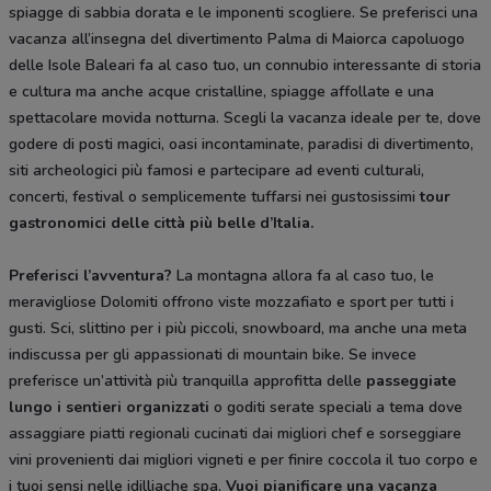
spiagge di sabbia dorata e le imponenti scogliere. Se preferisci una
vacanza all’insegna del divertimento Palma di Maiorca capoluogo
delle Isole Baleari fa al caso tuo, un connubio interessante di storia
e cultura ma anche acque cristalline, spiagge affollate e una
spettacolare movida notturna. Scegli la vacanza ideale per te, dove
godere di posti magici, oasi incontaminate, paradisi di divertimento,
siti archeologici più famosi e partecipare ad eventi culturali,
concerti, festival o semplicemente tuffarsi nei gustosissimi
tour
gastronomici delle città più belle d’Italia.
Preferisci l’avventura?
La montagna allora fa al caso tuo, le
meravigliose Dolomiti offrono viste mozzafiato e sport per tutti i
gusti. Sci, slittino per i più piccoli, snowboard, ma anche una meta
indiscussa per gli appassionati di mountain bike. Se invece
preferisce un’attività più tranquilla approfitta delle
passeggiate
lungo i sentieri organizzati
o goditi serate speciali a tema dove
assaggiare piatti regionali cucinati dai migliori chef e sorseggiare
vini provenienti dai migliori vigneti e per finire coccola il tuo corpo e
i tuoi sensi nelle idilliache spa.
Vuoi pianificare una vacanza