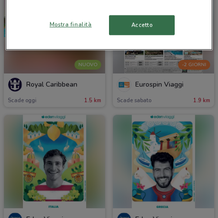
Mostra finalità
Accetto
NUOVO
-2 GIORNI
Royal Caribbean
Eurospin Viaggi
Scade oggi
1.5 km
Scade sabato
1.9 km