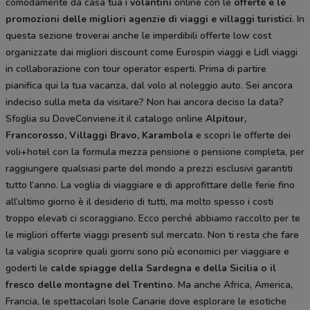
comodamente da casa tua i
volantini
online con le
offerte e le
promozioni delle migliori agenzie di viaggi e villaggi turistici
. In
questa sezione troverai anche le imperdibili offerte low cost
organizzate dai migliori discount come Eurospin viaggi e Lidl viaggi
in collaborazione con tour operator esperti. Prima di partire
pianifica qui la tua vacanza, dal volo al noleggio auto. Sei ancora
indeciso sulla meta da visitare? Non hai ancora deciso la data?
Sfoglia su DoveConviene.it il catalogo online
Alpitour,
Francorosso, Villaggi Bravo, Karambola
e scopri le offerte dei
voli+hotel con la formula mezza pensione o pensione completa, per
raggiungere qualsiasi parte del mondo a prezzi esclusivi garantiti
tutto l’anno. La voglia di viaggiare e di approfittare delle ferie fino
all’ultimo giorno è il desiderio di tutti, ma molto spesso i costi
troppo elevati ci scoraggiano. Ecco perché abbiamo raccolto per te
le migliori offerte viaggi presenti sul mercato. Non ti resta che fare
la valigia scoprire quali giorni sono più economici per viaggiare e
goderti le
calde spiagge della Sardegna e della Sicilia o il
fresco delle montagne del Trentino
. Ma anche Africa, America,
Francia, le spettacolari Isole Canarie dove esplorare le esotiche