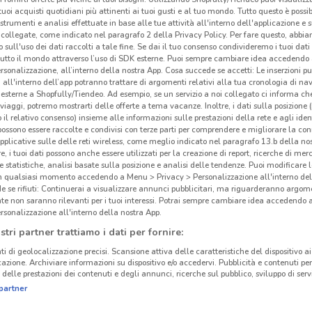
i tuoi acquisti quotidiani più attinenti ai tuoi gusti e al tuo mondo. Tutto questo è possi
 strumenti e analisi effettuate in base alle tue attività all'interno dell'applicazione e 
collegate, come indicato nel paragrafo 2 della Privacy Policy. Per fare questo, abbi
 sull'uso dei dati raccolti a tale fine. Se dai il tuo consenso condivideremo i tuoi dati
tutto il mondo attraverso l’uso di SDK esterne. Puoi sempre cambiare idea accedend
rsonalizzazione, all’interno della nostra App. Cosa succede se accetti: Le inserzioni pu
i all'interno dell’app potranno trattare di argomenti relativi alla tua cronologia di na
esterne a Shopfully/Tiendeo. Ad esempio, se un servizio a noi collegato ci informa ch
i viaggi, potremo mostrarti delle offerte a tema vacanze. Inoltre, i dati sulla posizione 
o il relativo consenso) insieme alle informazioni sulle prestazioni della rete e agli ident
 possono essere raccolte e condivisi con terze parti per comprendere e migliorare la conn
pplicative sulle delle reti wireless, come meglio indicato nel paragrafo 13.b della no
re, i tuoi dati possono anche essere utilizzati per la creazione di report, ricerche di mer
 e statistiche, analisi basate sulla posizione e analisi delle tendenze. Puoi modificare l
in qualsiasi momento accedendo a Menu > Privacy > Personalizzazione all'interno del
 se rifiuti: Continuerai a visualizzare annunci pubblicitari, ma riguarderanno argome
te non saranno rilevanti per i tuoi interessi. Potrai sempre cambiare idea accedendo
rsonalizzazione all'interno della nostra App.
stri partner trattiamo i dati per fornire:
ti di geolocalizzazione precisi. Scansione attiva delle caratteristiche del dispositivo ai 
icazione. Archiviare informazioni su dispositivo e/o accedervi. Pubblicità e contenuti per
delle prestazioni dei contenuti e degli annunci, ricerche sul pubblico, sviluppo di servi
A
SESTU
partner