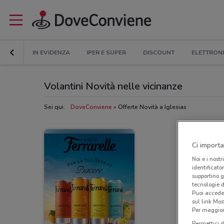
IN EVIDENZA
IPER E SUPER
DISCOUNT
ELETTRON
Volantini Novità nelle vicinanze
Sei qui:
DoveConviene
Offerte Novità a Iglesias
Ci importa
Noi e i nostr
identificato
supportino g
tecnologie d
Puoi accede
sul link Mos
Per maggiori
Permettici d