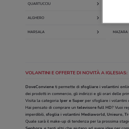
QUARTUCCIU
QUARTU 
ALGHERO
SASSARI
MARSALA
MAZARA 
VOLANTINI E OFFERTE DI NOVITÀ A IGLESIA
DoveConviene
ti permette di
sfogliare i volantini onl
dei prodotti in commercio, gli indirizzi e gli orari delle pri
Visita la categoria
Iper e Super
per sfogliare i volantini 
Hai pensato di comprare un
televisore full HD
? Vuoi r
imperdibili,
sfoglia i volantini
Mediaworld, Unieuro, T
Quale sarà il make-up di tendenza per la prossima stag
Sephora,
e tanti altri che aiutano ad avere idee
per comp