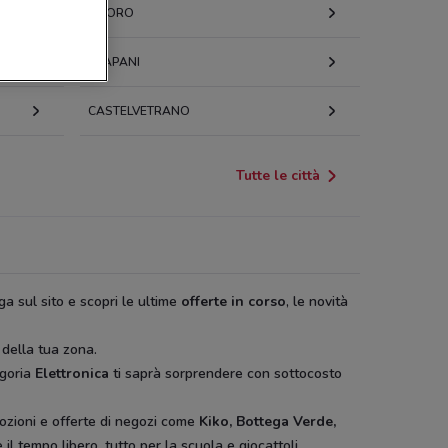
NUORO
TRAPANI
CASTELVETRANO
Tutte le città
ga sul sito e scopri le ultime
offerte in corso
, le novità
 della tua zona.
egoria
Elettronica
ti saprà sorprendere con sottocosto
ozioni e offerte di negozi come
Kiko, Bottega Verde,
il tempo libero, tutto per la scuola e giocattoli.