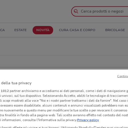
ICA
ESTATE
NOVITÀ
CURA CASA E CORPO
BRICOLAGE
Contin
 della tua privacy
i
1012
partner archiviamo e accediamo ai dati personali, come i dati di navigazione g
ri univoci, sul tuo dispositivo. Selezionando Accetto, abiliti le tecnologie di tracciame
li scopi mostrati alla voce "Noi e i nostri partner trattiamo i dati da fornire". Nel caso 
ovessero essere disabilitate, alcuni contenuti e annunci visualizzati potrebbero non ess
re nuovamente a questo menu per modificare le tue scelte o per revocare il consenso
tra finalità in fondo alla pagina web. Tali scelte avranno effetto nel contesto del nost
 informazioni, consulta l'Informativa sulla privacy.
Privacy policy
i fornirti offerte più vicine ai tuoi bisogni: Utilizzando Shopfully/Tiendeo puoi visualizz