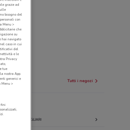
bile grazie ad
sulle
amo bisogno del
 personali con
o a Menu >
bblicitarie che
vigazione su
e hai navigato
(nel caso in cui
ificativi del
ettività e le
stra Privacy
cato,
e tue
la nostra App.
nti generici e
Tutti i negozi
 a Menu >
fini
sonalizzati,
zi.
CAGLIARI