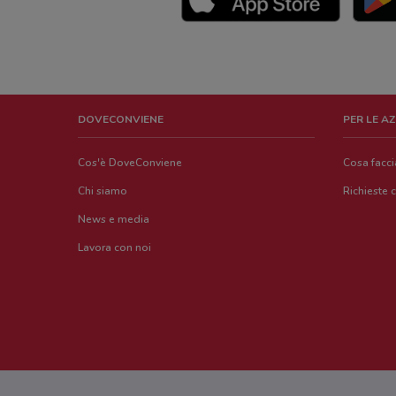
DOVECONVIENE
PER LE A
Cos'è DoveConviene
Cosa facc
Chi siamo
Richieste 
News e media
Lavora con noi