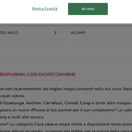
SANT'ELENA
ORISTANO
Mostra finalità
Accetto
OLBIA
DEL VALLO
ALCAMO
S: RISPARMIA CON DOVECONVIENE
ine con le promozioni
dei migliori negozi presenti nella tua zona. Navi
ncipali catene.
di
Esselunga, Auchan, Carrefour, Conad, Coop
e tante altre insegne
egalare un nuovo
iPhone
al tuo partner per il suo compleanno? La cat
rony
e molti altri ancora.
ione? La categoria
Cura casa e corpo
mette a disposizione tante prom
rare articoli da regalo, accessori per hobby, per la pulizia della casa e 