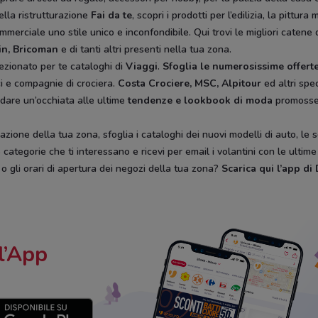
ella ristrutturazione
Fai da te
, scopri i prodotti per l’edilizia, la pitt
mmerciale uno stile unico e inconfondibile. Qui trovi le migliori catene 
in, Bricoman
e di tanti altri presenti nella tua zona.
ezionato per te cataloghi di
Viaggi
.
Sfoglia le numerosissime offerte
ici e compagnie di crociera.
Costa Crociere, MSC, Alpitour
ed altri spec
 dare un’occhiata alle ultime
tendenze e lookbook di moda
promoss
zione della tua zona, sfoglia i cataloghi dei nuovi modelli di auto, le 
categorie che ti interessano e ricevi per email i volantini con le ultim
, o gli orari di apertura dei negozi della tua zona?
Scarica qui l’app d
l’App