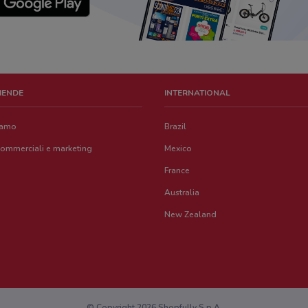
ZIENDE
INTERNATIONAL
iamo
Brazil
commerciali e marketing
Mexico
France
Australia
New Zealand
© Copyright 2026 Shopfully S.p.A.