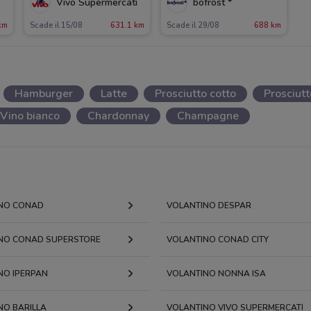
Vivo Supermercati
bofrost *
km
Scade il 15/08
631.1 km
Scade il 29/08
688 km
Hamburger
Latte
Prosciutto cotto
Prosciut
Vino bianco
Chardonnay
Champagne
NO CONAD
VOLANTINO DESPAR
NO CONAD SUPERSTORE
VOLANTINO CONAD CITY
NO IPERPAN
VOLANTINO NONNA ISA
NO BARILLA
VOLANTINO VIVO SUPERMERCATI