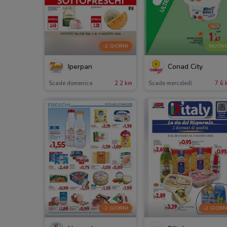
-2 GIORNI
NUOV
Iperpan
Conad City
Scade domenica
2.2 km
Scade mercoledì
7.6 
-2 GIORNI
-2 GIORN