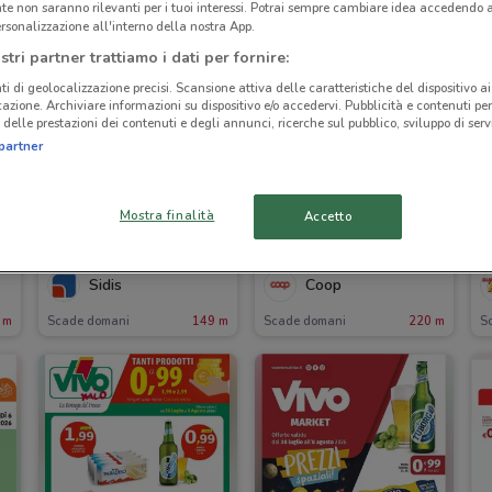
te non saranno rilevanti per i tuoi interessi. Potrai sempre cambiare idea accedendo
rsonalizzazione all'interno della nostra App.
stri partner trattiamo i dati per fornire:
ti di geolocalizzazione precisi. Scansione attiva delle caratteristiche del dispositivo ai 
icazione. Archiviare informazioni su dispositivo e/o accedervi. Pubblicità e contenuti per
delle prestazioni dei contenuti e degli annunci, ricerche sul pubblico, sviluppo di servi
partner
Mostra finalità
Accetto
I
-1 GIORNO
-1 GIORNO
Sidis
Coop
 m
Scade domani
149 m
Scade domani
220 m
S