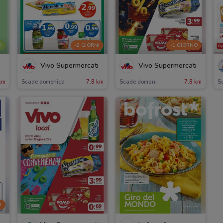
O
-2 GIORNI
-1 GIORNO
Vivo Supermercati
Vivo Supermercati
km
Scade domenica
7.8 km
Scade domani
7.8 km
S
I