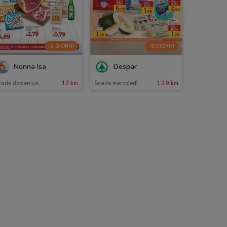
-2 GIORNI
-5 GIORNI
Nonna Isa
Despar
cade domenica
10 km
Scade mercoledì
13.9 km