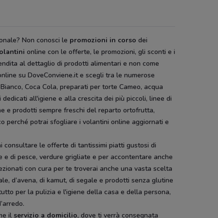
zionale? Non conosci le
promozioni in corso
dei
olantini
online con le offerte, le promozioni, gli sconti e i
endita al dettaglio di prodotti alimentari e non come
nline su DoveConviene.it e scegli tra le numerose
no Bianco, Coca Cola, preparati per torte Cameo, acqua
dicati all'igiene e alla crescita dei più piccoli, linee di
ne e prodotti sempre freschi del reparto ortofrutta,
 perché potrai sfogliare i volantini online aggiornati e
i consultare le offerte di tantissimi piatti gustosi di
e e di pesce, verdure grigliate e per accontentare anche
elezionati con cura per te troverai anche una vasta scelta
rale, d’avena, di kamut, di segale e prodotti senza glutine
utto per la pulizia e l'igiene della casa e della persona,
d’arredo.
me il
servizio a domicilio
, dove ti verrà consegnata