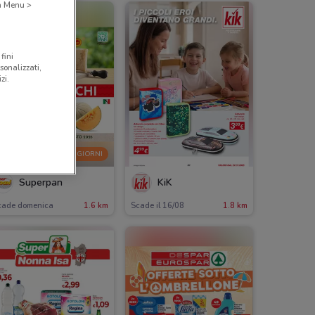
 a Menu >
fini
sonalizzati,
zi.
-2 GIORNI
Superpan
KiK
cade domenica
1.6 km
Scade il 16/08
1.8 km