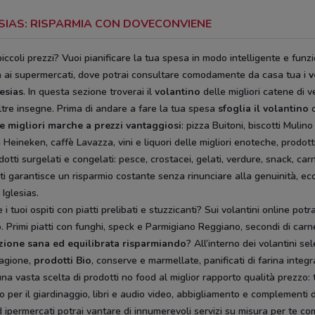
LESIAS: RISPARMIA CON DOVECONVIENE
iccoli prezzi? Vuoi pianificare la tua spesa in modo intelligente e fun
ta ai supermercati, dove potrai consultare comodamente da casa tua i
v
lesias
. In questa sezione troverai il
volantino
delle migliori catene di v
ltre insegne. Prima di andare a fare la tua spesa
sfoglia il volantino
o
le migliori marche a prezzi vantaggiosi
: pizza Buitoni, biscotti Muli
eineken, caffè Lavazza, vini e liquori delle migliori enoteche, prodotti de
otti surgelati e congelati: pesce, crostacei, gelati, verdure, snack, car
i garantisce un risparmio costante senza rinunciare alla genuinità, ecco
 Iglesias.
 tuoi ospiti con piatti prelibati e stuzzicanti? Sui volantini online potra
. Primi piatti con funghi, speck e Parmigiano Reggiano, secondi di carn
zione sana ed equilibrata risparmiando
? All’interno dei volantini s
tagione,
prodotti Bio
, conserve e marmellate, panificati di farina integ
na vasta scelta di prodotti no food al miglior rapporto qualità prezzo: t
tto per il giardinaggio, libri e audio video, abbigliamento e complementi 
ed ipermercati potrai vantare di innumerevoli servizi su misura per te co