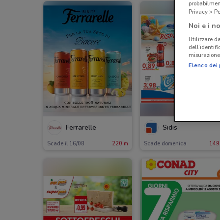
probabilmen
Privacy > Pe
Noi e i no
Utilizzare da
dell’identif
misurazione 
Elenco dei 
-2 GIORN
Ferrarelle
Sidis
Scade il 16/08
220 m
Scade domenica
149