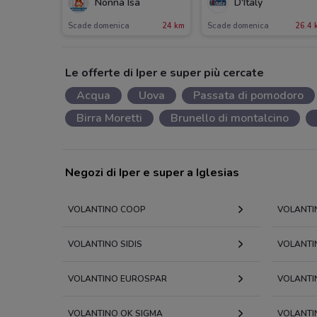
Nonna Isa
D'Italy
Scade domenica
24 km
Scade domenica
26.4 
Le offerte di Iper e super più cercate
Acqua
Uova
Passata di pomodoro
Birra Moretti
Brunello di montalcino
Negozi di Iper e super a Iglesias
VOLANTINO COOP
VOLANTI
VOLANTINO SIDIS
VOLANTI
VOLANTINO EUROSPAR
VOLANTI
VOLANTINO OK SIGMA
VOLANTI