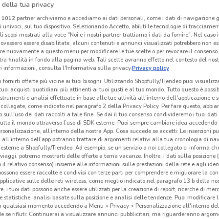
 della tua privacy
I
-5 GIORNI
-5 GIORNI
i
1012
partner archiviamo e accediamo ai dati personali, come i dati di navigazione g
ri univoci, sul tuo dispositivo. Selezionando Accetto, abiliti le tecnologie di tracciame
Conad City
Conad City
li scopi mostrati alla voce "Noi e i nostri partner trattiamo i dati da fornire". Nel caso 
ovessero essere disabilitate, alcuni contenuti e annunci visualizzati potrebbero non ess
km
Scade mercoledì
7.6 km
Scade mercoledì
7.6 km
S
re nuovamente a questo menu per modificare le tue scelte o per revocare il consenso
tra finalità in fondo alla pagina web. Tali scelte avranno effetto nel contesto del nost
 informazioni, consulta l'Informativa sulla privacy.
Privacy policy
i fornirti offerte più vicine ai tuoi bisogni: Utilizzando Shopfully/Tiendeo puoi visualizz
i tuoi acquisti quotidiani più attinenti ai tuoi gusti e al tuo mondo. Tutto questo è possi
 strumenti e analisi effettuate in base alle tue attività all'interno dell'applicazione e 
collegate, come indicato nel paragrafo 2 della Privacy Policy. Per fare questo, abbi
 sull'uso dei dati raccolti a tale fine. Se dai il tuo consenso condivideremo i tuoi dati
tutto il mondo attraverso l’uso di SDK esterne. Puoi sempre cambiare idea accedend
rsonalizzazione, all’interno della nostra App. Cosa succede se accetti: Le inserzioni pu
i all'interno dell’app potranno trattare di argomenti relativi alla tua cronologia di na
esterne a Shopfully/Tiendeo. Ad esempio, se un servizio a noi collegato ci informa ch
i viaggi, potremo mostrarti delle offerte a tema vacanze. Inoltre, i dati sulla posizione 
o il relativo consenso) insieme alle informazioni sulle prestazioni della rete e agli ident
I
NUOVO
NUOVO
 possono essere raccolte e condivisi con terze parti per comprendere e migliorare la conn
pplicative sulle delle reti wireless, come meglio indicato nel paragrafo 13.b della no
Crai
KiK
re, i tuoi dati possono anche essere utilizzati per la creazione di report, ricerche di mer
 e statistiche, analisi basate sulla posizione e analisi delle tendenze. Puoi modificare l
km
Scade il 19/08
772 m
Scade il 16/08
1.8 km
Sc
in qualsiasi momento accedendo a Menu > Privacy > Personalizzazione all'interno del
 se rifiuti: Continuerai a visualizzare annunci pubblicitari, ma riguarderanno argome