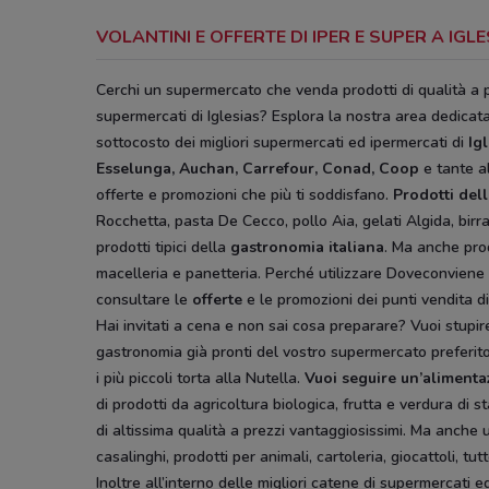
VOLANTINI E OFFERTE DI IPER E SUPER A IG
Cerchi un supermercato che venda prodotti di qualità a p
supermercati di Iglesias? Esplora la nostra area dedica
sottocosto dei migliori supermercati ed ipermercati di
Ig
Esselunga, Auchan, Carrefour, Conad, Coop
e tante a
offerte e promozioni che più ti soddisfano.
Prodotti del
Rocchetta, pasta De Cecco, pollo Aia, gelati Algida, birra H
prodotti tipici della
gastronomia italiana
. Ma anche prod
macelleria e panetteria. Perché utilizzare Doveconviene t
consultare le
offerte
e le promozioni dei punti vendita di
Hai invitati a cena e non sai cosa preparare? Vuoi stupire i
gastronomia già pronti del vostro supermercato preferito
i più piccoli torta alla Nutella.
Vuoi seguire un’alimenta
di prodotti da agricoltura biologica, frutta e verdura di s
di altissima qualità a prezzi vantaggiosissimi. Ma anche u
casalinghi, prodotti per animali, cartoleria, giocattoli, tu
Inoltre all’interno delle migliori catene di supermercati 