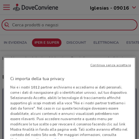
Iglesias - 09016
IN EVIDENZA
IPER E SUPER
DISCOUNT
ELETTRONICA
ESTAT
Iper Nonna Isa Iglesias: Volantino, Orari di apertura e Indirizzi
Continua senza accettare
Ultime offerte del volantino Iper Nonna Isa
Ci importa della tua privacy
Noi e i nostri
1012
partner archiviamo e accediamo ai dati personali,
come i dati di navigazione gli o identificatori univoci, sul tuo dispositivo.
Selezionando Accetto, abiliti le tecnologie di tracciamento affinché
supportino gli scopi mostrati alla voce "Noi e i nostri partner trattiamo i
dati da fornire". Nel caso in cui queste tecnologie dovessero essere
disabilitate, alcuni contenuti e annunci visualizzati potrebbero non
essere rilevanti. Puoi accedere nuovamente a questo menu per
modificare le tue scelte o per revocare il consenso facendo clic sul link
Mostra finalità in fondo alla pagina web. Tali scelte avranno effetto nel
contesto del nostro Sito web. Per maggiori informazioni, consulta