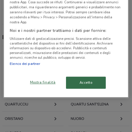
nostra App. Cosa succede se rifiuti: Continuerai a visualizzare annunci
2.9 km
APERTO
pubblicitari, ma riguarderanno argomenti generici e probabilmente non
saranno rilevanti per i tuoi interessi. Potrai sempre cambiare idea
Tutti i negozi Iper Nonna Isa
accedendo a Menu > Privacy > Personalizzazione all'interno della
nostra App.
Noi e i nostri partner trattiamo i dati per fornire:
Iper Nonna Isa, offerte e negozi
Utilizzare dati di geolocalizzazione precisi. Scansione attiva delle
caratteristiche del dispositivo ai fini dell’identificazione. Archiviare
informazioni su dispositivo e/o accedervi. Pubblicità e contenuti
personalizzati, misurazione delle prestazioni dei contenuti e degli
annunci, ricerche sul pubblico, sviluppo di servizi.
Offerte volantini e cataloghi per città nelle vicinanze
Elenco dei partner
IGLESIAS
CARBONIA
Mostra finalità
Accetto
SESTU
CAGLIARI
QUARTUCCIU
QUARTU SANT'ELENA
ORISTANO
NUORO