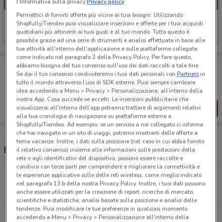
l'Informativa sulla privacy.
Privacy policy
Permettici di fornirti offerte più vicine ai tuoi bisogni: Utilizzando
Iper Nonna Isa
Shopfully/Tiendeo puoi visualizzare inserzioni e offerte per i tuoi acquisti
quotidiani più attinenti ai tuoi gusti e al tuo mondo. Tutto questo è
Scade mercoledì
2.7 km
possibile grazie ad una serie di strumenti e analisi effettuate in base alle
tue attività all'interno dell'applicazione e sulle piattaforme collegate,
come indicato nel paragrafo 2 della Privacy Policy. Per fare questo,
Porta DoveConviene sempre con te!
abbiamo bisogno del tuo consenso sull'uso dei dati raccolti a tale fine.
Se dai il tuo consenso condivideremo i tuoi dati personali con
Partners
in
Puoi trovare le migliori offerte dei negozi vicino a te,
salvarle e creare la tua lista del risparmio, comodamente
tutto il mondo attraverso l’uso di SDK esterne. Puoi sempre cambiare
dal tuo cellulare.
idea accedendo a Menu > Privacy > Personalizzazione, all’interno della
nostra App. Cosa succede se accetti: Le inserzioni pubblicitarie che
SCARICA L’APP
visualizzerai all'interno dell’app potranno trattare di argomenti relativi
alla tua cronologia di navigazione su piattaforme esterne a
Shopfully/Tiendeo. Ad esempio, se un servizio a noi collegato ci informa
che hai navigato in un sito di viaggi, potremo mostrarti delle offerte a
tema vacanze. Inoltre, i dati sulla posizione (nel caso in cui abbia fornito
Negozi Iper Nonna Isa a Iglesias
il relativo consenso) insieme alle informazioni sulle prestazioni della
rete e agli identificativi del dispositivo, possono essere raccolte e
condivisi con terze parti per comprendere e migliorare la connettività e
le esperienze applicative sulle delle reti wireless, come meglio indicato
Via Villa di Chiesa Iglesias
nel paragrafo 13.b della nostra Privacy Policy. Inoltre, i tuoi dati possono
2.7 km
anche essere utilizzati per la creazione di report, ricerche di mercato,
scientifiche e statistiche, analisi basate sulla posizione e analisi delle
tendenze. Puoi modificare le tue preferenze in qualsiasi momento
via Villa di Chiesa Iglesias
accedendo a Menu > Privacy > Personalizzazione all'interno della