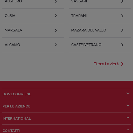
ALGHERO
SASSARI
OLBIA
TRAPANI
MARSALA
MAZARA DEL VALLO
ALCAMO
CASTELVETRANO
Tutte le città
DOVECONVIENE
Cos'è DoveConviene
PER LE AZIENDE
Chi siamo
Cosa facciamo
INTERNATIONAL
News e media
Richieste commerciali e marketing
Brazil
CONTATTI
Lavora con noi