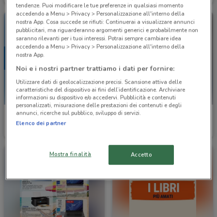
tendenze. Puoi modificare le tue preferenze in qualsiasi momento
accedendo a Menu > Privacy > Personalizzazione all'interno della
nostra App. Cosa succede se rifiuti: Continuerai a visualizzare annunci
pubblicitari, ma riguarderanno argomenti generici e probabilmente non
saranno rilevanti per i tuoi interessi. Potrai sempre cambiare idea
accedendo a Menu > Privacy > Personalizzazione all'interno della
nostra App.
Noi e i nostri partner trattiamo i dati per fornire:
Utilizzare dati di geolocalizzazione precisi. Scansione attiva delle
caratteristiche del dispositivo ai fini dell’identificazione. Archiviare
informazioni su dispositivo e/o accedervi. Pubblicità e contenuti
personalizzati, misurazione delle prestazioni dei contenuti e degli
annunci, ricerche sul pubblico, sviluppo di servizi.
Mondadori Store
GBC
Elenco dei partner
Scade il 23/08
7.5 km
Scade il 30/09
7.5 km
Mostra finalità
Accetto