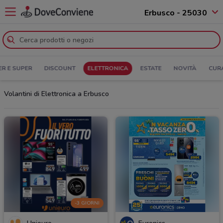
Erbusco - 25030
ER E SUPER
DISCOUNT
ELETTRONICA
ESTATE
NOVITÀ
CUR
Volantini di Elettronica a Erbusco
-3 GIORNI