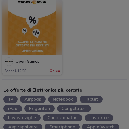
Open Games
Scade il 19/05
6.4 km
Le offerte di Elettronica più cercate
Tv
Airpods
Notebook
Tablet
iPad
Frigoriferi
Congelatori
Lavastoviglie
Condizionatori
Lavatrice
Aspirapolvere
Smartphone
Apple Watch