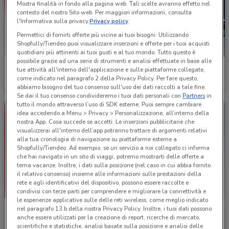
Mostra finalità in fondo alla pagina web. Tali scelte avranno effetto nel
contesto del nostro Sito web. Per maggiori informazioni, consulta
l'Informativa sulla privacy.
Privacy policy
Permettici di fornirti offerte più vicine ai tuoi bisogni: Utilizzando
Shopfully/Tiendeo puoi visualizzare inserzioni e offerte per i tuoi acquisti
quotidiani più attinenti ai tuoi gusti e al tuo mondo. Tutto questo è
possibile grazie ad una serie di strumenti e analisi effettuate in base alle
MediaWorld
LaFeltrinelli
tue attività all'interno dell'applicazione e sulle piattaforme collegate,
come indicato nel paragrafo 2 della Privacy Policy. Per fare questo,
Scade il 14/08
2.9 km
Scade il 31/08
3 km
abbiamo bisogno del tuo consenso sull'uso dei dati raccolti a tale fine.
Se dai il tuo consenso condivideremo i tuoi dati personali con
Partners
in
tutto il mondo attraverso l’uso di SDK esterne. Puoi sempre cambiare
idea accedendo a Menu > Privacy > Personalizzazione, all’interno della
nostra App. Cosa succede se accetti: Le inserzioni pubblicitarie che
visualizzerai all'interno dell’app potranno trattare di argomenti relativi
alla tua cronologia di navigazione su piattaforme esterne a
Shopfully/Tiendeo. Ad esempio, se un servizio a noi collegato ci informa
che hai navigato in un sito di viaggi, potremo mostrarti delle offerte a
tema vacanze. Inoltre, i dati sulla posizione (nel caso in cui abbia fornito
il relativo consenso) insieme alle informazioni sulle prestazioni della
rete e agli identificativi del dispositivo, possono essere raccolte e
condivisi con terze parti per comprendere e migliorare la connettività e
le esperienze applicative sulle delle reti wireless, come meglio indicato
nel paragrafo 13.b della nostra Privacy Policy. Inoltre, i tuoi dati possono
Fiducia & Convenienza
Trony
anche essere utilizzati per la creazione di report, ricerche di mercato,
scientifiche e statistiche, analisi basate sulla posizione e analisi delle
Scade il 15/08
5 km
Scade il 23/08
6.5 km