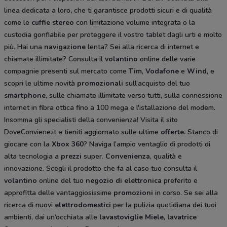
linea dedicata a loro
,
che ti garantisce prodotti sicuri e di qualità
come le
cuffie stereo
con limitazione volume integrata o la
custodia gonfiabile per proteggere il vostro tablet dagli urti e molto
più. Hai una
navigazione
lenta? Sei alla ricerca di internet e
chiamate illimitate? Consulta il
volantino
online delle varie
compagnie presenti sul mercato come
Tim
,
Vodafone
e
Wind
, e
scopri le ultime novità
promozionali
sull’acquisto del tuo
smartphone
, sulle chiamate illimitate verso tutti, sulla connessione
internet in fibra ottica fino a 100 mega e l'istallazione del modem.
Insomma gli specialisti della convenienza! Visita il sito
DoveConviene.it e tieniti aggiornato sulle ultime
offerte.
Stanco di
giocare con la
Xbox 360
? Naviga l’ampio ventaglio di prodotti di
alta tecnologia a
prezzi
super.
Convenienza
, qualità e
innovazione. Scegli il prodotto che fa al caso tuo consulta il
volantino
online del tuo
negozio di elettronica
preferito e
approfitta delle vantaggiosissime
promozioni
in corso. Se sei alla
ricerca di nuovi
elettrodomestici
per la pulizia quotidiana dei tuoi
ambienti, dai un’occhiata alle
lavastoviglie Miele
,
lavatrice