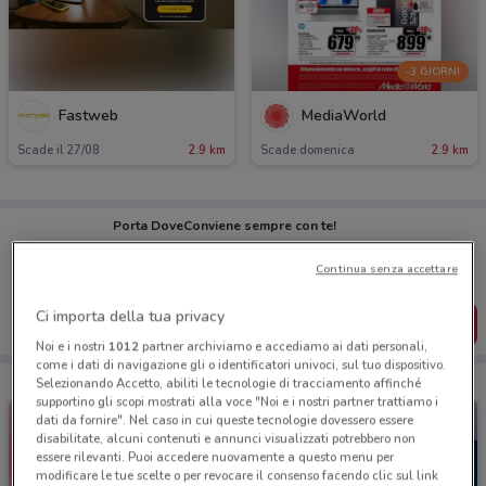
-3 GIORNI
Fastweb
MediaWorld
Scade il 27/08
2.9 km
Scade domenica
2.9 km
Porta DoveConviene sempre con te!
Puoi trovare le migliori offerte dei negozi vicino a te,
salvarle e creare la tua lista del risparmio, comodamente
Continua senza accettare
dal tuo cellulare.
Ci importa della tua privacy
SCARICA L’APP
Noi e i nostri
1012
partner archiviamo e accediamo ai dati personali,
come i dati di navigazione gli o identificatori univoci, sul tuo dispositivo.
Selezionando Accetto, abiliti le tecnologie di tracciamento affinché
supportino gli scopi mostrati alla voce "Noi e i nostri partner trattiamo i
dati da fornire". Nel caso in cui queste tecnologie dovessero essere
disabilitate, alcuni contenuti e annunci visualizzati potrebbero non
essere rilevanti. Puoi accedere nuovamente a questo menu per
modificare le tue scelte o per revocare il consenso facendo clic sul link