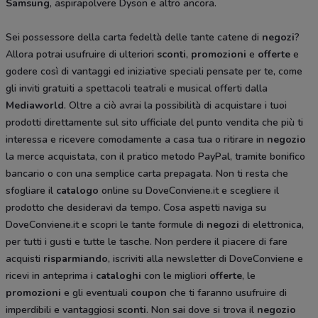
Samsung
, aspirapolvere Dyson
e altro ancora.
Sei possessore della carta fedeltà delle tante catene di
negozi
?
Allora potrai usufruire di ulteriori
sconti
,
promozioni
e
offerte
e
godere così di vantaggi ed iniziative speciali pensate per te, come
gli inviti gratuiti a spettacoli teatrali e musical offerti dalla
Mediaworld
. Oltre a ciò avrai la possibilità di acquistare i tuoi
prodotti direttamente sul sito ufficiale del punto vendita che più ti
interessa e ricevere comodamente a casa tua o ritirare in
negozio
la merce acquistata, con il pratico metodo PayPal, tramite bonifico
bancario o con una semplice carta prepagata. Non ti resta che
sfogliare il
catalogo
online su DoveConviene.it e scegliere il
prodotto che desideravi da tempo. Cosa aspetti naviga su
DoveConviene.it e scopri le tante formule di
negozi
di elettronica,
per tutti i gusti e tutte le tasche. Non perdere il piacere di fare
acquisti
risparmiando
, iscriviti alla newsletter di DoveConviene e
ricevi in anteprima i
cataloghi
con le migliori
offerte
, le
promozioni
e gli eventuali
coupon
che ti faranno usufruire di
imperdibili e vantaggiosi
sconti
. Non sai dove si trova il
negozio