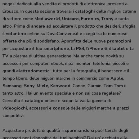
negozi dedicati alla vendita di prodotti di elettronica
,
presenti a
Erbusco. In questa sezione troverai i
cataloghi
delle migliori catene
di settore come
Mediaworld
,
Unieuro, Euronics, Trony
e tanto
altro. Prima di andare ad acquistare il prodotto che desideri
,
sfoglia
il
volantino
online su DoveConviene.it e scegli tra le numerose
offerte
che più ti soddisfano. Approfitta delle nuove
promozioni
per acquistare il tuo
smartphone
, la
PS4
, l’
iPhone 6
, il
tablet
o
la
TV
a plasma di ultima generazione. Ma anche tante novità su
accessori per computer, ebook, mp3, monitor, telefonia, piccoli e
grandi
elettrodomestici
, tutto per la fotografia, il benessere e il
tempo libero, delle migliori marche in commercio come
Apple
,
Samsung
,
Sony
,
Miele
,
Kenwood
, Canon, Garmin,
Tom Tom
e
tanto altro. Hai un evento speciale e non sai cosa regalare?
Consulta il
catalogo
online e scopri la vasta gamma di
videogiochi
, accessori e
console
delle migliori marche a
prezzi
competitivi.
Acquistare prodotti di qualità
risparmiando
si può! Cerchi degli
accessori per i dispositivi dei tuoi bambini? Dai un’ occhiata alla