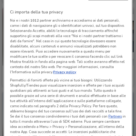
Ci importa della tua privacy
Noi e i nostri
1012
partner archiviamo e accediamo ai dati personali,
come i dati di navigazione gli o identificatori univoci, sul tuo dispositivo.
Selezionando Accetto, abiliti le tecnologie di tracciamento affinché
supportino gli scopi mostrati alla voce "Noi e i nostri partner trattiamo i
dati da fornire". Nel caso in cui queste tecnologie dovessero essere
disabilitate, alcuni contenuti e annunci visualizzati potrebbero non
essere rilevanti. Puoi accedere nuovamente a questo menu per
modificare le tue scelte o per revocare il consenso facendo clic sul link
Mostra finalità in fondo alla pagina web. Tali scelte avranno effetto nel
contesto del nostro Sito web. Per maggiori informazioni, consulta
Beps
Peugeot
l'Informativa sulla privacy.
Privacy policy
Permettici di fornirti offerte più vicine ai tuoi bisogni: Utilizzando
Scade il 31/08
3.6 km
3.8 km
Shopfully/Tiendeo puoi visualizzare inserzioni e offerte per i tuoi acquisti
quotidiani più attinenti ai tuoi gusti e al tuo mondo. Tutto questo è
possibile grazie ad una serie di strumenti e analisi effettuate in base alle
tue attività all'interno dell'applicazione e sulle piattaforme collegate,
come indicato nel paragrafo 2 della Privacy Policy. Per fare questo,
abbiamo bisogno del tuo consenso sull'uso dei dati raccolti a tale fine.
Se dai il tuo consenso condivideremo i tuoi dati personali con
Partners
in
tutto il mondo attraverso l’uso di SDK esterne. Puoi sempre cambiare
idea accedendo a Menu > Privacy > Personalizzazione, all’interno della
nostra App. Cosa succede se accetti: Le inserzioni pubblicitarie che