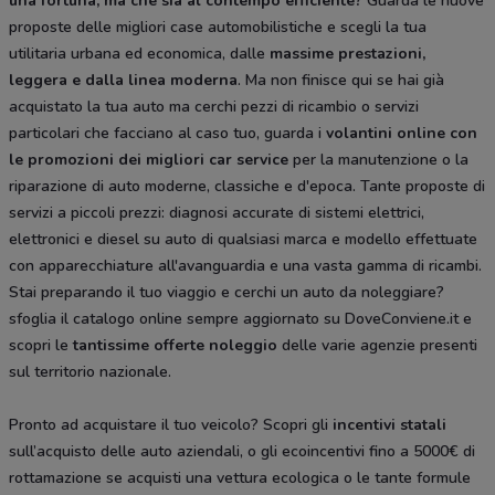
una fortuna, ma che sia al contempo efficiente?
Guarda le nuove
proposte delle migliori case automobilistiche e scegli la tua
utilitaria urbana ed economica, dalle
massime prestazioni,
leggera e dalla
linea moderna
. Ma non finisce qui se hai già
acquistato la tua auto ma cerchi pezzi di ricambio o servizi
particolari che facciano al caso tuo, guarda i
volantini online con
le promozioni dei migliori car service
per la manutenzione o la
riparazione di auto moderne, classiche e d'epoca. Tante proposte di
servizi a piccoli prezzi: diagnosi accurate di sistemi elettrici,
elettronici e diesel su auto di qualsiasi marca e modello effettuate
con apparecchiature all'avanguardia e una vasta gamma di ricambi.
Stai preparando il tuo viaggio e cerchi un auto da noleggiare?
sfoglia il catalogo online sempre aggiornato su DoveConviene.it e
scopri le
tantissime
offerte noleggio
delle varie agenzie presenti
sul territorio nazionale.
Pronto ad acquistare il tuo veicolo? Scopri gli
incentivi statali
sull’acquisto delle auto aziendali, o gli ecoincentivi fino a 5000€ di
rottamazione se acquisti una vettura ecologica o le tante formule