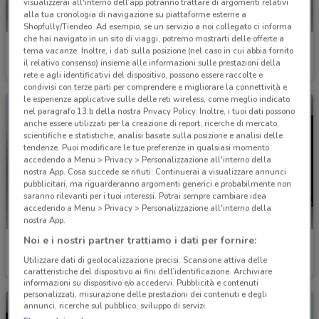
visualizzerai all'interno dell’app potranno trattare di argomenti relativi
alla tua cronologia di navigazione su piattaforme esterne a
Shopfully/Tiendeo. Ad esempio, se un servizio a noi collegato ci informa
che hai navigato in un sito di viaggi, potremo mostrarti delle offerte a
Nissan
Nissan
tema vacanze. Inoltre, i dati sulla posizione (nel caso in cui abbia fornito
il relativo consenso) insieme alle informazioni sulle prestazioni della
Scade il 31/12
4.4 km
Scade il 31/12
4.4 km
rete e agli identificativi del dispositivo, possono essere raccolte e
condivisi con terze parti per comprendere e migliorare la connettività e
le esperienze applicative sulle delle reti wireless, come meglio indicato
nel paragrafo 13.b della nostra Privacy Policy. Inoltre, i tuoi dati possono
anche essere utilizzati per la creazione di report, ricerche di mercato,
scientifiche e statistiche, analisi basate sulla posizione e analisi delle
tendenze. Puoi modificare le tue preferenze in qualsiasi momento
accedendo a Menu > Privacy > Personalizzazione all'interno della
nostra App. Cosa succede se rifiuti: Continuerai a visualizzare annunci
pubblicitari, ma riguarderanno argomenti generici e probabilmente non
saranno rilevanti per i tuoi interessi. Potrai sempre cambiare idea
accedendo a Menu > Privacy > Personalizzazione all'interno della
nostra App.
Noi e i nostri partner trattiamo i dati per fornire:
Nissan
Nissan
Utilizzare dati di geolocalizzazione precisi. Scansione attiva delle
Scade il 31/12
4.4 km
Scade il 31/12
4.4 km
caratteristiche del dispositivo ai fini dell’identificazione. Archiviare
informazioni su dispositivo e/o accedervi. Pubblicità e contenuti
personalizzati, misurazione delle prestazioni dei contenuti e degli
annunci, ricerche sul pubblico, sviluppo di servizi.