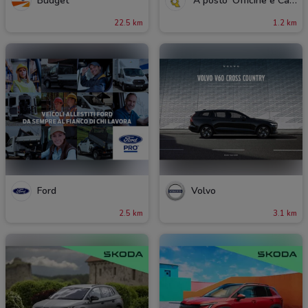
Budget
'A posto' Officine e Carrozzerie
22.5 km
1.2 km
Ford
Volvo
2.5 km
3.1 km