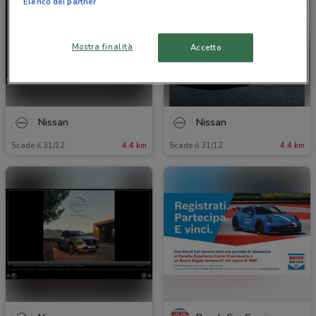
Elenco dei partner
Mostra finalità
Accetto
Nissan
Nissan
Scade il 31/12
4.4 km
Scade il 31/12
4.4 km