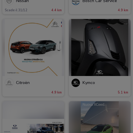
Nissan
Bosch Car Service
Scade il 31/12
4.4 km
4.9 km
Citroën
Kymco
4.9 km
5.1 km