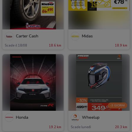
Carter Cash
Midas
Scade il 18/08
18.6 km
18.9 km
-3 GIORNI
Honda
Wheelup
19.2 km
Scade lunedì
20.3 km