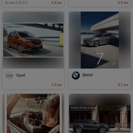
Scade il 31/12
6.8 km
6.8 km
Opel
BMW
7.6 km
8.1 km