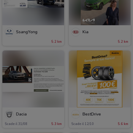
SsangYong
Kia
5.2 km
5.2 km
Dacia
BestDrive
Scade il 31/08
5.3 km
Scade il 12/10
5.6 km