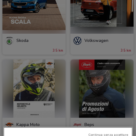
Skoda
Volkswagen
3.5 km
3.5 km
Kappa Moto
Beps
3.6 km
Scade il 31/08
3.6 km
Continua senza accettare