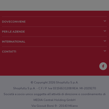
DOVECONVIENE
Cos'è DoveConviene
PER LE AZIENDE
Chi siamo
Cosa facciamo
INTERNATIONAL
News e media
Richieste commerciali e marketing
Brazil
CONTATTI
Lavora con noi
Mexico
Segnalazione punto vendita
France
Segnalazione Volantino
Australia
Hai un malfunzionamento sul web o sull'app?
New Zealand
© Copyright 2026 Shopfully S.p.A.
Shopfully S.p.A. - C.F / P. Iva 03156531208 REA: MI-2029270
Società a socio unico soggetta all’attività di direzione e coordinamento di
MEDIA Central Holding GmbH
Via Giosuè Borsi 9 - 20143 Milano