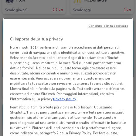
Foxy
McDonald's
Scade giovedì
2.7 km
Scade oggi
3 km
Continua senza accettare
Ci importa della tua privacy
Noi e i nostri
1014
partner archiviamo e accediamo ai dati personali,
come i dati di navigazione gli o identificatori univoci, sul tuo dispositivo.
Selezionando Accetto, abiliti le tecnologie di tracciamento affinché
supportino gli scopi mostrati alla voce "Noi e i nostri partner trattiamo i
dati da fornire". Nel caso in cui queste tecnologie dovessero essere
SCADE OGGI
SCADE OGGI
disabilitate, alcuni contenuti e annunci visualizzati potrebbero non
essere rilevanti. Puoi accedere nuovamente a questo menu per
modificare le tue scelte o per revocare il consenso facendo clic sul link
McDonald's
McDonald's
Mostra finalità in fondo alla pagina web. Tali scelte avranno effetto nel
contesto del nostro Sito web. Per maggiori informazioni, consulta
Scade oggi
3 km
Scade oggi
3 km
l'Informativa sulla privacy.
Privacy policy
Permettici di fornirti offerte più vicine ai tuoi bisogni: Utilizzando
Shopfully/Tiendeo puoi visualizzare inserzioni e offerte per i tuoi acquisti
quotidiani più attinenti ai tuoi gusti e al tuo mondo. Tutto questo è
possibile grazie ad una serie di strumenti e analisi effettuate in base alle
tue attività all'interno dell'applicazione e sulle piattaforme collegate,
come indicato nel paragrafo 2 della Privacy Policy. Per fare questo,