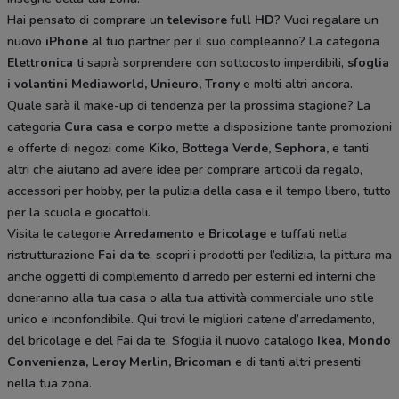
Hai pensato di comprare un
televisore full HD
? Vuoi regalare un
nuovo
iPhone
al tuo partner per il suo compleanno? La categoria
Elettronica
ti saprà sorprendere con sottocosto imperdibili,
sfoglia
i volantini
Mediaworld, Unieuro, Trony
e molti altri ancora.
Quale sarà il make-up di tendenza per la prossima stagione? La
categoria
Cura casa e corpo
mette a disposizione tante promozioni
e offerte di negozi come
Kiko, Bottega Verde, Sephora,
e tanti
altri che aiutano ad avere idee
per comprare articoli da regalo,
accessori per hobby, per la pulizia della casa e il tempo libero, tutto
per la scuola e giocattoli.
Visita le categorie
Arredamento
e
Bricolage
e tuffati nella
ristrutturazione
Fai da te
, scopri i prodotti per l’edilizia, la pittura ma
anche oggetti di complemento d’arredo per esterni ed interni che
doneranno alla tua casa o alla tua attività commerciale uno stile
unico e inconfondibile. Qui trovi le migliori catene d’arredamento,
del bricolage e del Fai da te. Sfoglia il nuovo catalogo
Ikea
,
Mondo
Convenienza, Leroy Merlin, Bricoman
e di tanti altri presenti
nella tua zona.