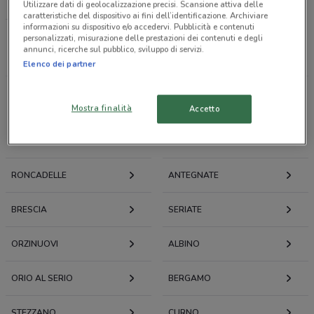
LOACKER
Utilizzare dati di geolocalizzazione precisi. Scansione attiva delle
caratteristiche del dispositivo ai fini dell’identificazione. Archiviare
informazioni su dispositivo e/o accedervi. Pubblicità e contenuti
personalizzati, misurazione delle prestazioni dei contenuti e degli
Tutti i negozi
annunci, ricerche sul pubblico, sviluppo di servizi.
Elenco dei partner
Volantini e offerte intorno a Erbusco
Mostra finalità
Accetto
ERBUSCO
CHIARI
RONCADELLE
ANTEGNATE
BRESCIA
SERIATE
ORZINUOVI
ALBINO
ORIO AL SERIO
BERGAMO
STEZZANO
CURNO