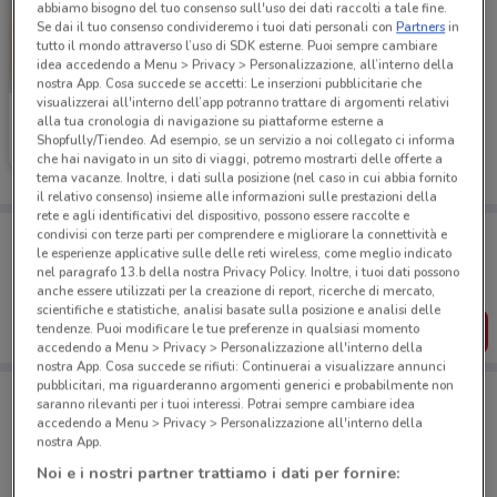
abbiamo bisogno del tuo consenso sull'uso dei dati raccolti a tale fine.
Se dai il tuo consenso condivideremo i tuoi dati personali con
Partners
in
tutto il mondo attraverso l’uso di SDK esterne. Puoi sempre cambiare
idea accedendo a Menu > Privacy > Personalizzazione, all’interno della
nostra App. Cosa succede se accetti: Le inserzioni pubblicitarie che
visualizzerai all'interno dell’app potranno trattare di argomenti relativi
Ferrarelle
alla tua cronologia di navigazione su piattaforme esterne a
Shopfully/Tiendeo. Ad esempio, se un servizio a noi collegato ci informa
Scade il 16/08
4.2 km
che hai navigato in un sito di viaggi, potremo mostrarti delle offerte a
tema vacanze. Inoltre, i dati sulla posizione (nel caso in cui abbia fornito
il relativo consenso) insieme alle informazioni sulle prestazioni della
rete e agli identificativi del dispositivo, possono essere raccolte e
Porta DoveConviene sempre con te!
condivisi con terze parti per comprendere e migliorare la connettività e
le esperienze applicative sulle delle reti wireless, come meglio indicato
Puoi trovare le migliori offerte dei negozi vicino a te,
salvarle e creare la tua lista del risparmio, comodamente
nel paragrafo 13.b della nostra Privacy Policy. Inoltre, i tuoi dati possono
dal tuo cellulare.
anche essere utilizzati per la creazione di report, ricerche di mercato,
scientifiche e statistiche, analisi basate sulla posizione e analisi delle
SCARICA L’APP
tendenze. Puoi modificare le tue preferenze in qualsiasi momento
accedendo a Menu > Privacy > Personalizzazione all'interno della
nostra App. Cosa succede se rifiuti: Continuerai a visualizzare annunci
pubblicitari, ma riguarderanno argomenti generici e probabilmente non
saranno rilevanti per i tuoi interessi. Potrai sempre cambiare idea
accedendo a Menu > Privacy > Personalizzazione all'interno della
Negozi di Novità a Erbusco
nostra App.
Noi e i nostri partner trattiamo i dati per fornire: