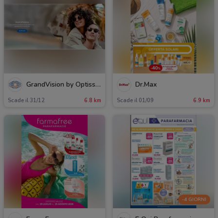
GrandVision by Optissimo
Dr.Max
Scade il 31/12
6.8 km
Scade il 01/09
6.9 km
-4 GIORNI