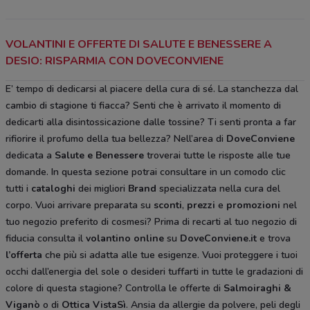
VOLANTINI E OFFERTE DI SALUTE E BENESSERE A
DESIO: RISPARMIA CON DOVECONVIENE
E’ tempo di dedicarsi al piacere della cura di sé. La stanchezza dal
cambio di stagione ti fiacca? Senti che è arrivato il momento di
dedicarti alla disintossicazione dalle tossine? Ti senti pronta a far
rifiorire il profumo della tua bellezza? Nell’area di
DoveConviene
dedicata a
Salute e Benessere
troverai tutte le risposte alle tue
domande. In questa sezione potrai consultare in un comodo clic
tutti i
cataloghi
dei migliori
Brand
specializzata nella cura del
corpo. Vuoi arrivare preparata su
sconti
,
prezzi
e
promozioni
nel
tuo negozio preferito di cosmesi? Prima di recarti al tuo negozio di
fiducia consulta il
volantino online
su
DoveConviene.it
e trova
l’offerta
che più si adatta alle tue esigenze. Vuoi proteggere i tuoi
occhi dall’energia del sole o desideri tuffarti in tutte le gradazioni di
colore di questa stagione? Controlla le offerte di
Salmoiraghi &
Viganò
o di
Ottica VistaSì
. Ansia da allergie da polvere, peli degli