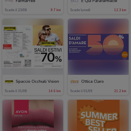
FarmaFree
É Qui Parafarmacie
Scade il 23/08
9.7 km
Scade lunedì
12.3 km
Spaccio Occhiali Vision
Ottica Claro
Scade il 31/08
14.6 km
Scade il 01/09
21.2 km