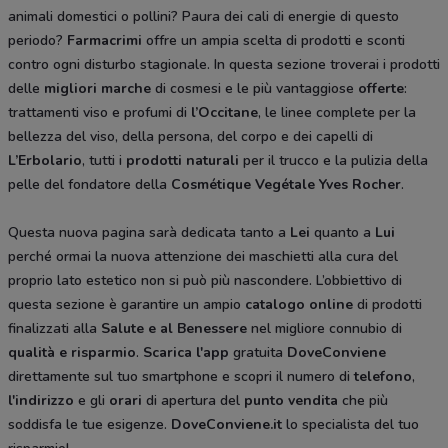
animali domestici o pollini? Paura dei cali di energie di questo
periodo?
Farmacrimi
offre un ampia scelta di prodotti e sconti
contro ogni disturbo stagionale. In questa sezione troverai i prodotti
delle
migliori marche
di cosmesi e le più vantaggiose
offerte
:
trattamenti viso e profumi di
l’Occitane
, le linee complete per la
bellezza del viso, della persona, del corpo e dei capelli di
L’Erbolario
, tutti i
prodotti naturali
per il trucco e la pulizia della
pelle del fondatore della
Cosmétique Vegétale
Yves Rocher
.
Questa nuova pagina sarà dedicata tanto a
Lei
quanto a
Lui
perché ormai la nuova attenzione dei maschietti alla cura del
proprio lato estetico non si può più nascondere. L’obbiettivo di
questa sezione è garantire un ampio
catalogo online
di prodotti
finalizzati alla
Salute e al Benessere
nel migliore connubio di
qualità e risparmio
.
Scarica l'app
gratuita
DoveConviene
direttamente sul tuo smartphone e scopri il numero di
telefono
,
l'indirizzo
e gli
orari
di apertura del
punto vendita
che più
soddisfa le tue esigenze.
DoveConviene.it
lo specialista del tuo