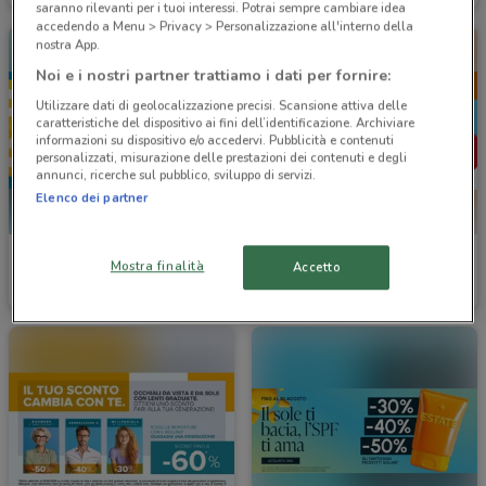
saranno rilevanti per i tuoi interessi. Potrai sempre cambiare idea
accedendo a Menu > Privacy > Personalizzazione all'interno della
nostra App.
Noi e i nostri partner trattiamo i dati per fornire:
Utilizzare dati di geolocalizzazione precisi. Scansione attiva delle
caratteristiche del dispositivo ai fini dell’identificazione. Archiviare
informazioni su dispositivo e/o accedervi. Pubblicità e contenuti
personalizzati, misurazione delle prestazioni dei contenuti e degli
annunci, ricerche sul pubblico, sviluppo di servizi.
Elenco dei partner
Ottica VistaSì
Ottica VistaSì
Mostra finalità
Accetto
Scade il 15/09
4.7 km
Scade il 30/09
4.7 km