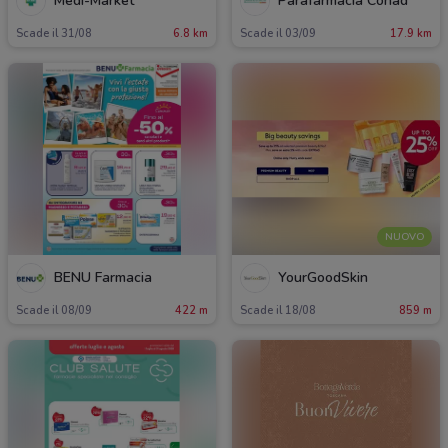
Medi-Market
Parafarmacia Conad
Scade il 31/08
6.8 km
Scade il 03/09
17.9 km
NUOVO
BENU Farmacia
YourGoodSkin
Scade il 08/09
422 m
Scade il 18/08
859 m