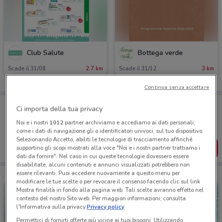
Club Salute
Bottega verde
Scade il 31/08
2.7 km
Scade il 31/12
3 km
Continua senza accettare
Porta DoveConviene sempre con te!
Ci importa della tua privacy
Puoi trovare le migliori offerte dei negozi vicino a te,
salvarle e creare la tua lista del risparmio, comodamente
Noi e i nostri
1012
partner archiviamo e accediamo ai dati personali,
dal tuo cellulare.
come i dati di navigazione gli o identificatori univoci, sul tuo dispositivo.
Selezionando Accetto, abiliti le tecnologie di tracciamento affinché
SCARICA L’APP
supportino gli scopi mostrati alla voce "Noi e i nostri partner trattiamo i
dati da fornire". Nel caso in cui queste tecnologie dovessero essere
disabilitate, alcuni contenuti e annunci visualizzati potrebbero non
essere rilevanti. Puoi accedere nuovamente a questo menu per
modificare le tue scelte o per revocare il consenso facendo clic sul link
Mostra finalità in fondo alla pagina web. Tali scelte avranno effetto nel
contesto del nostro Sito web. Per maggiori informazioni, consulta
l'Informativa sulla privacy.
Privacy policy
Permettici di fornirti offerte più vicine ai tuoi bisogni: Utilizzando