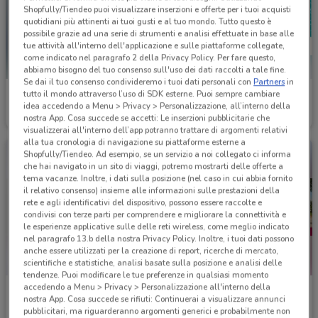
Shopfully/Tiendeo puoi visualizzare inserzioni e offerte per i tuoi acquisti
quotidiani più attinenti ai tuoi gusti e al tuo mondo. Tutto questo è
possibile grazie ad una serie di strumenti e analisi effettuate in base alle
tue attività all'interno dell'applicazione e sulle piattaforme collegate,
come indicato nel paragrafo 2 della Privacy Policy. Per fare questo,
abbiamo bisogno del tuo consenso sull'uso dei dati raccolti a tale fine.
Se dai il tuo consenso condivideremo i tuoi dati personali con
Partners
in
Bottega verde
VisionOttica
tutto il mondo attraverso l’uso di SDK esterne. Puoi sempre cambiare
idea accedendo a Menu > Privacy > Personalizzazione, all’interno della
nostra App. Cosa succede se accetti: Le inserzioni pubblicitarie che
Scade il 31/12
3 km
Scade il 02/09
3 km
visualizzerai all'interno dell’app potranno trattare di argomenti relativi
alla tua cronologia di navigazione su piattaforme esterne a
Shopfully/Tiendeo. Ad esempio, se un servizio a noi collegato ci informa
che hai navigato in un sito di viaggi, potremo mostrarti delle offerte a
tema vacanze. Inoltre, i dati sulla posizione (nel caso in cui abbia fornito
il relativo consenso) insieme alle informazioni sulle prestazioni della
rete e agli identificativi del dispositivo, possono essere raccolte e
condivisi con terze parti per comprendere e migliorare la connettività e
le esperienze applicative sulle delle reti wireless, come meglio indicato
nel paragrafo 13.b della nostra Privacy Policy. Inoltre, i tuoi dati possono
anche essere utilizzati per la creazione di report, ricerche di mercato,
scientifiche e statistiche, analisi basate sulla posizione e analisi delle
tendenze. Puoi modificare le tue preferenze in qualsiasi momento
accedendo a Menu > Privacy > Personalizzazione all'interno della
VisionOttica
VisionOttica
nostra App. Cosa succede se rifiuti: Continuerai a visualizzare annunci
pubblicitari, ma riguarderanno argomenti generici e probabilmente non
Scade il 30/09
3 km
Scade il 31/08
3 km