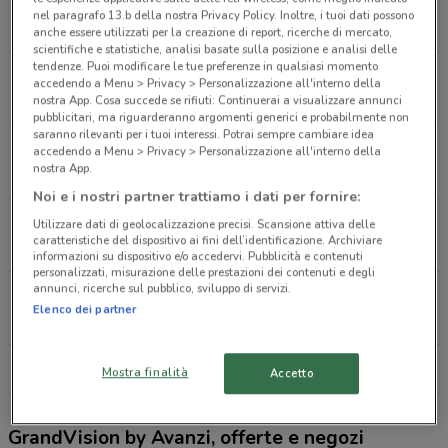
Via Monza, 55 Limbiate
nel paragrafo 13.b della nostra Privacy Policy. Inoltre, i tuoi dati possono
6.2 km
APERTO
anche essere utilizzati per la creazione di report, ricerche di mercato,
scientifiche e statistiche, analisi basate sulla posizione e analisi delle
tendenze. Puoi modificare le tue preferenze in qualsiasi momento
Via T. Vecellio, 1 Villasanta
accedendo a Menu > Privacy > Personalizzazione all'interno della
7.7 km
APERTO
nostra App. Cosa succede se rifiuti: Continuerai a visualizzare annunci
pubblicitari, ma riguarderanno argomenti generici e probabilmente non
saranno rilevanti per i tuoi interessi. Potrai sempre cambiare idea
Viale Sarca Milano
accedendo a Menu > Privacy > Personalizzazione all'interno della
nostra App.
11.1 km
APERTO
Noi e i nostri partner trattiamo i dati per fornire:
Via Giuseppe Eugenio Luraghi, 11 Arese
Utilizzare dati di geolocalizzazione precisi. Scansione attiva delle
caratteristiche del dispositivo ai fini dell’identificazione. Archiviare
13.8 km
APERTO
informazioni su dispositivo e/o accedervi. Pubblicità e contenuti
personalizzati, misurazione delle prestazioni dei contenuti e degli
annunci, ricerche sul pubblico, sviluppo di servizi.
Via Buenos Aires, 90 Milano
Elenco dei partner
15.2 km
APERTO
Tutti i negozi GrandVision by Avanzi
Mostra finalità
Accetto
GrandVision by Avanzi, offerte e negozi