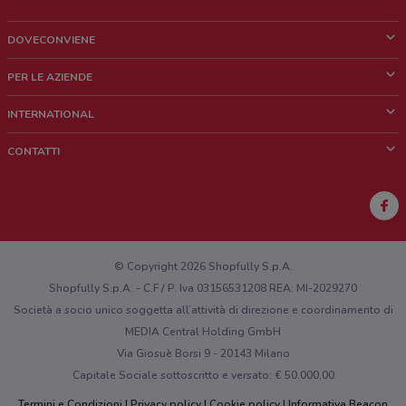
DOVECONVIENE
Cos'è DoveConviene
PER LE AZIENDE
Chi siamo
Cosa facciamo
INTERNATIONAL
News e media
Richieste commerciali e marketing
Brazil
CONTATTI
Lavora con noi
Mexico
Segnalazione punto vendita
France
Segnalazione Volantino
Australia
Hai un malfunzionamento sul web o sull'app?
New Zealand
© Copyright 2026 Shopfully S.p.A.
Shopfully S.p.A. - C.F / P. Iva 03156531208 REA: MI-2029270
Società a socio unico soggetta all’attività di direzione e coordinamento di
MEDIA Central Holding GmbH
Via Giosuè Borsi 9 - 20143 Milano
Capitale Sociale sottoscritto e versato: € 50.000,00
Termini e Condizioni
Privacy policy
Cookie policy
Informativa Beacon