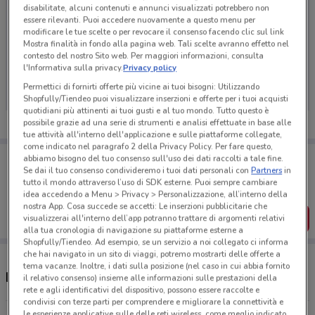
disabilitate, alcuni contenuti e annunci visualizzati potrebbero non
essere rilevanti. Puoi accedere nuovamente a questo menu per
modificare le tue scelte o per revocare il consenso facendo clic sul link
Mostra finalità in fondo alla pagina web. Tali scelte avranno effetto nel
Ci dispiace, al momento non abbiamo pubblicato
contesto del nostro Sito web. Per maggiori informazioni, consulta
l'Informativa sulla privacy.
Privacy policy
volantini nella tua zona. Riprova più tardi.
Permettici di fornirti offerte più vicine ai tuoi bisogni: Utilizzando
Shopfully/Tiendeo puoi visualizzare inserzioni e offerte per i tuoi acquisti
quotidiani più attinenti ai tuoi gusti e al tuo mondo. Tutto questo è
possibile grazie ad una serie di strumenti e analisi effettuate in base alle
tue attività all'interno dell'applicazione e sulle piattaforme collegate,
come indicato nel paragrafo 2 della Privacy Policy. Per fare questo,
Porta DoveConviene sempre con te!
abbiamo bisogno del tuo consenso sull'uso dei dati raccolti a tale fine.
Puoi trovare le migliori offerte dei negozi vicino a te,
Se dai il tuo consenso condivideremo i tuoi dati personali con
Partners
in
salvarle e creare la tua lista del risparmio, comodamente
tutto il mondo attraverso l’uso di SDK esterne. Puoi sempre cambiare
dal tuo cellulare.
idea accedendo a Menu > Privacy > Personalizzazione, all’interno della
nostra App. Cosa succede se accetti: Le inserzioni pubblicitarie che
SCARICA L’APP
visualizzerai all'interno dell’app potranno trattare di argomenti relativi
alla tua cronologia di navigazione su piattaforme esterne a
Shopfully/Tiendeo. Ad esempio, se un servizio a noi collegato ci informa
che hai navigato in un sito di viaggi, potremo mostrarti delle offerte a
tema vacanze. Inoltre, i dati sulla posizione (nel caso in cui abbia fornito
Negozi GrandVision by Avanzi a Desio
il relativo consenso) insieme alle informazioni sulle prestazioni della
rete e agli identificativi del dispositivo, possono essere raccolte e
condivisi con terze parti per comprendere e migliorare la connettività e
le esperienze applicative sulle delle reti wireless, come meglio indicato