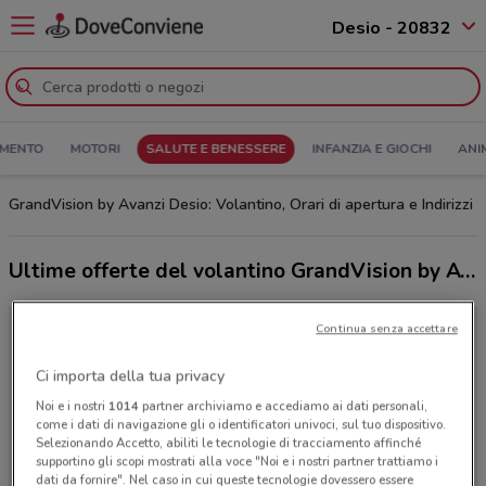
Desio - 20832
MENTO
MOTORI
SALUTE E BENESSERE
INFANZIA E GIOCHI
ANI
GrandVision by Avanzi Desio: Volantino, Orari di apertura e Indirizzi
Ultime offerte del volantino GrandVision by Avanzi
Continua senza accettare
Ci importa della tua privacy
Noi e i nostri
1014
partner archiviamo e accediamo ai dati personali,
come i dati di navigazione gli o identificatori univoci, sul tuo dispositivo.
Selezionando Accetto, abiliti le tecnologie di tracciamento affinché
supportino gli scopi mostrati alla voce "Noi e i nostri partner trattiamo i
dati da fornire". Nel caso in cui queste tecnologie dovessero essere