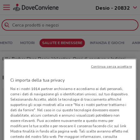
Desio - 20832
MENTO
MOTORI
SALUTE E BENESSERE
INFANZIA E GIOCHI
ANI
Lillo Barber Shop Desio: Volantino, Orari di apertura e Indirizzi
Continua senza accettare
Ultime offerte del volantino Lillo Barber Shop
Ci importa della tua privacy
Noi e i nostri
1014
partner archiviamo e accediamo ai dati personali,
come i dati di navigazione gli o identificatori univoci, sul tuo dispositivo.
Selezionando Accetto, abiliti le tecnologie di tracciamento affinché
supportino gli scopi mostrati alla voce "Noi e i nostri partner trattiamo i
dati da fornire". Nel caso in cui queste tecnologie dovessero essere
disabilitate, alcuni contenuti e annunci visualizzati potrebbero non
essere rilevanti. Puoi accedere nuovamente a questo menu per
modificare le tue scelte o per revocare il consenso facendo clic sul link
Mostra finalità in fondo alla pagina web. Tali scelte avranno effetto nel
contesto del nostro Sito web. Per maggiori informazioni, consulta