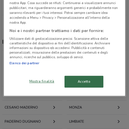
Via Giosuè Borsi, 2 Milano
nostra App. Cosa succede se rifiuti: Continuerai a visualizzare annunci
19.5 km
pubblicitari, ma riguarderanno argomenti generici e probabilmente non
saranno rilevanti per i tuoi interessi. Potrai sempre cambiare idea
accedendo a Menu > Privacy > Personalizzazione all'interno della
Tutti i negozi Lillo Barber Shop
nostra App.
Noi e i nostri partner trattiamo i dati per fornire:
Utilizzare dati di geolocalizzazione precisi. Scansione attiva delle
Lillo Barber Shop, offerte e negozi
caratteristiche del dispositivo ai fini dell’identificazione. Archiviare
informazioni su dispositivo e/o accedervi. Pubblicità e contenuti
personalizzati, misurazione delle prestazioni dei contenuti e degli
annunci, ricerche sul pubblico, sviluppo di servizi.
Elenco dei partner
Offerte volantini e cataloghi per città nelle vicinanze
DESIO
LISSONE
Mostra finalità
Accetto
SEREGNO
MACHERIO
CESANO MADERNO
MONZA
PADERNO DUGNANO
LIMBIATE