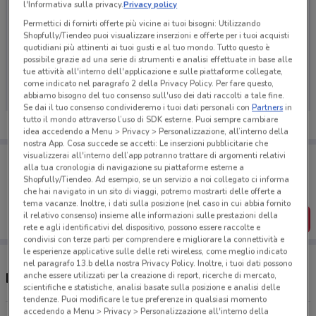
l'Informativa sulla privacy.
Privacy policy
Permettici di fornirti offerte più vicine ai tuoi bisogni: Utilizzando
Shopfully/Tiendeo puoi visualizzare inserzioni e offerte per i tuoi acquisti
quotidiani più attinenti ai tuoi gusti e al tuo mondo. Tutto questo è
Ci dispiace, al momento non abbiamo pubblicato
possibile grazie ad una serie di strumenti e analisi effettuate in base alle
tue attività all'interno dell'applicazione e sulle piattaforme collegate,
volantini nella tua zona. Riprova più tardi.
come indicato nel paragrafo 2 della Privacy Policy. Per fare questo,
abbiamo bisogno del tuo consenso sull'uso dei dati raccolti a tale fine.
Se dai il tuo consenso condivideremo i tuoi dati personali con
Partners
in
tutto il mondo attraverso l’uso di SDK esterne. Puoi sempre cambiare
idea accedendo a Menu > Privacy > Personalizzazione, all’interno della
nostra App. Cosa succede se accetti: Le inserzioni pubblicitarie che
visualizzerai all'interno dell’app potranno trattare di argomenti relativi
Porta DoveConviene sempre con te!
alla tua cronologia di navigazione su piattaforme esterne a
Puoi trovare le migliori offerte dei negozi vicino a te,
Shopfully/Tiendeo. Ad esempio, se un servizio a noi collegato ci informa
salvarle e creare la tua lista del risparmio, comodamente
che hai navigato in un sito di viaggi, potremo mostrarti delle offerte a
dal tuo cellulare.
tema vacanze. Inoltre, i dati sulla posizione (nel caso in cui abbia fornito
il relativo consenso) insieme alle informazioni sulle prestazioni della
SCARICA L’APP
rete e agli identificativi del dispositivo, possono essere raccolte e
condivisi con terze parti per comprendere e migliorare la connettività e
le esperienze applicative sulle delle reti wireless, come meglio indicato
nel paragrafo 13.b della nostra Privacy Policy. Inoltre, i tuoi dati possono
anche essere utilizzati per la creazione di report, ricerche di mercato,
Negozi Lillo Barber Shop a Desio
scientifiche e statistiche, analisi basate sulla posizione e analisi delle
tendenze. Puoi modificare le tue preferenze in qualsiasi momento
accedendo a Menu > Privacy > Personalizzazione all'interno della