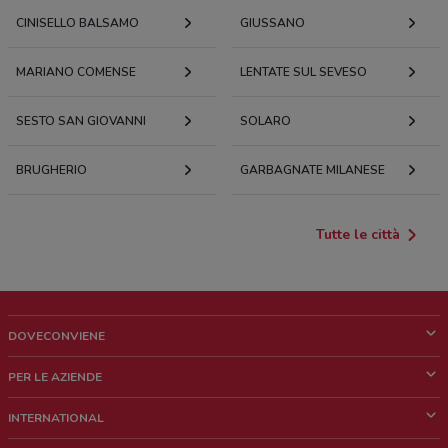
CINISELLO BALSAMO
GIUSSANO
MARIANO COMENSE
LENTATE SUL SEVESO
SESTO SAN GIOVANNI
SOLARO
BRUGHERIO
GARBAGNATE MILANESE
Tutte le città
DOVECONVIENE
Cos'è DoveConviene
PER LE AZIENDE
Chi siamo
Cosa facciamo
INTERNATIONAL
News e media
Richieste commerciali e marketing