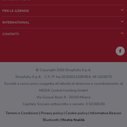
Cos'è DoveConviene
PER LE AZIENDE
Chi siamo
Cosa facciamo
INTERNATIONAL
News e media
Richieste commerciali e marketing
Brazil
CONTATTI
Lavora con noi
Mexico
Segnalazione punto vendita
France
Segnalazione Volantino
Australia
Hai un malfunzionamento sul web o sull'app?
New Zealand
© Copyright 2026 Shopfully S.p.A.
Shopfully S.p.A. - C.F / P. Iva 03156531208 REA: MI-2029270
Società a socio unico soggetta all’attività di direzione e coordinamento di
MEDIA Central Holding GmbH
Via Giosuè Borsi 9 - 20143 Milano
Capitale Sociale sottoscritto e versato: € 50.000,00
Termini e Condizioni
Privacy policy
Cookie policy
Informativa Beacon
Bluetooth
Mostra finalità