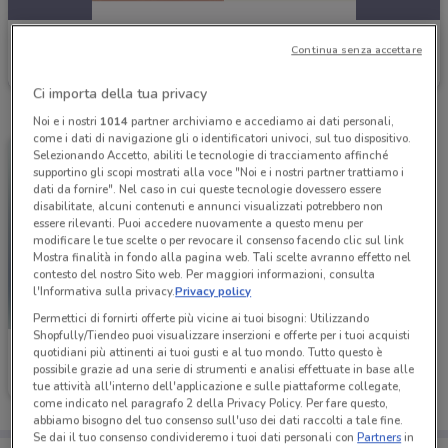
Bottega verde
Continua senza accettare
Scade il 31/12
3 km
Ci importa della tua privacy
Noi e i nostri
1014
partner archiviamo e accediamo ai dati personali,
come i dati di navigazione gli o identificatori univoci, sul tuo dispositivo.
Selezionando Accetto, abiliti le tecnologie di tracciamento affinché
supportino gli scopi mostrati alla voce "Noi e i nostri partner trattiamo i
dati da fornire". Nel caso in cui queste tecnologie dovessero essere
disabilitate, alcuni contenuti e annunci visualizzati potrebbero non
essere rilevanti. Puoi accedere nuovamente a questo menu per
modificare le tue scelte o per revocare il consenso facendo clic sul link
Mostra finalità in fondo alla pagina web. Tali scelte avranno effetto nel
contesto del nostro Sito web. Per maggiori informazioni, consulta
l'Informativa sulla privacy.
Privacy policy
Permettici di fornirti offerte più vicine ai tuoi bisogni: Utilizzando
Shopfully/Tiendeo puoi visualizzare inserzioni e offerte per i tuoi acquisti
Bottega verde
quotidiani più attinenti ai tuoi gusti e al tuo mondo. Tutto questo è
possibile grazie ad una serie di strumenti e analisi effettuate in base alle
Scade il 31/12
3 km
tue attività all'interno dell'applicazione e sulle piattaforme collegate,
come indicato nel paragrafo 2 della Privacy Policy. Per fare questo,
abbiamo bisogno del tuo consenso sull'uso dei dati raccolti a tale fine.
Se dai il tuo consenso condivideremo i tuoi dati personali con
Partners
in