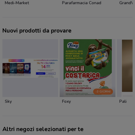
Medi-Market
Parafarmacia Conad
GrandVi
Nuovi prodotti da provare
-3 GIORNI
Sky
Foxy
Pali
Altri negozi selezionati per te