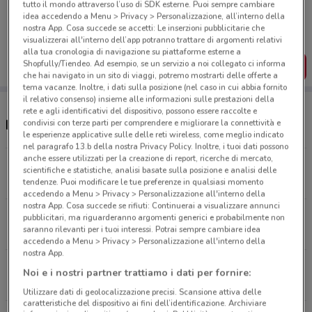
Porta DoveConviene sempre con te!
tutto il mondo attraverso l’uso di SDK esterne. Puoi sempre cambiare
idea accedendo a Menu > Privacy > Personalizzazione, all’interno della
Puoi trovare le migliori offerte dei negozi vicino a te,
nostra App. Cosa succede se accetti: Le inserzioni pubblicitarie che
salvarle e creare la tua lista del risparmio, comodamente
visualizzerai all'interno dell’app potranno trattare di argomenti relativi
dal tuo cellulare.
alla tua cronologia di navigazione su piattaforme esterne a
Shopfully/Tiendeo. Ad esempio, se un servizio a noi collegato ci informa
SCARICA L’APP
che hai navigato in un sito di viaggi, potremo mostrarti delle offerte a
tema vacanze. Inoltre, i dati sulla posizione (nel caso in cui abbia fornito
il relativo consenso) insieme alle informazioni sulle prestazioni della
rete e agli identificativi del dispositivo, possono essere raccolte e
Negozi e orari Bottega Verde
condivisi con terze parti per comprendere e migliorare la connettività e
le esperienze applicative sulle delle reti wireless, come meglio indicato
nel paragrafo 13.b della nostra Privacy Policy. Inoltre, i tuoi dati possono
anche essere utilizzati per la creazione di report, ricerche di mercato,
Via Giuseppe Garibaldi Limbiate
scientifiche e statistiche, analisi basate sulla posizione e analisi delle
6.4 km
APERTO
tendenze. Puoi modificare le tue preferenze in qualsiasi momento
accedendo a Menu > Privacy > Personalizzazione all'interno della
nostra App. Cosa succede se rifiuti: Continuerai a visualizzare annunci
Via Italia, 29 Monza
pubblicitari, ma riguarderanno argomenti generici e probabilmente non
saranno rilevanti per i tuoi interessi. Potrai sempre cambiare idea
6.7 km
CHIUSO
accedendo a Menu > Privacy > Personalizzazione all'interno della
nostra App.
VIA MILANESE 10 Sesto San Giovanni
Noi e i nostri partner trattiamo i dati per fornire:
9.9 km
Utilizzare dati di geolocalizzazione precisi. Scansione attiva delle
caratteristiche del dispositivo ai fini dell’identificazione. Archiviare