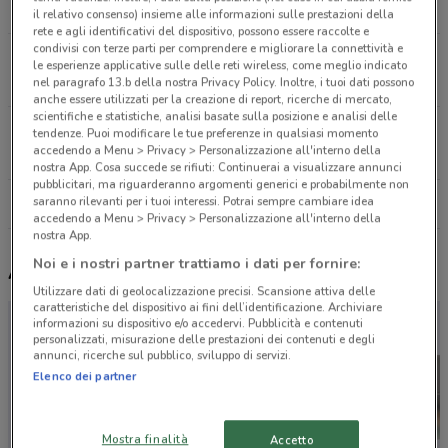
16.4 km
CHIUSO
il relativo consenso) insieme alle informazioni sulle prestazioni della
rete e agli identificativi del dispositivo, possono essere raccolte e
condivisi con terze parti per comprendere e migliorare la connettività e
Via Trieste 13 Erba
le esperienze applicative sulle delle reti wireless, come meglio indicato
20.3 km
CHIUSO
nel paragrafo 13.b della nostra Privacy Policy. Inoltre, i tuoi dati possono
anche essere utilizzati per la creazione di report, ricerche di mercato,
scientifiche e statistiche, analisi basate sulla posizione e analisi delle
Via Cesare Battisti 57 Legnano
tendenze. Puoi modificare le tue preferenze in qualsiasi momento
accedendo a Menu > Privacy > Personalizzazione all'interno della
22.6 km
CHIUSO
nostra App. Cosa succede se rifiuti: Continuerai a visualizzare annunci
pubblicitari, ma riguarderanno argomenti generici e probabilmente non
saranno rilevanti per i tuoi interessi. Potrai sempre cambiare idea
Tutti i negozi Spaccio Occhiali Vision
accedendo a Menu > Privacy > Personalizzazione all'interno della
nostra App.
Noi e i nostri partner trattiamo i dati per fornire:
Altri volantini nelle vicinanze
Utilizzare dati di geolocalizzazione precisi. Scansione attiva delle
caratteristiche del dispositivo ai fini dell’identificazione. Archiviare
informazioni su dispositivo e/o accedervi. Pubblicità e contenuti
personalizzati, misurazione delle prestazioni dei contenuti e degli
annunci, ricerche sul pubblico, sviluppo di servizi.
Elenco dei partner
Mostra finalità
Accetto