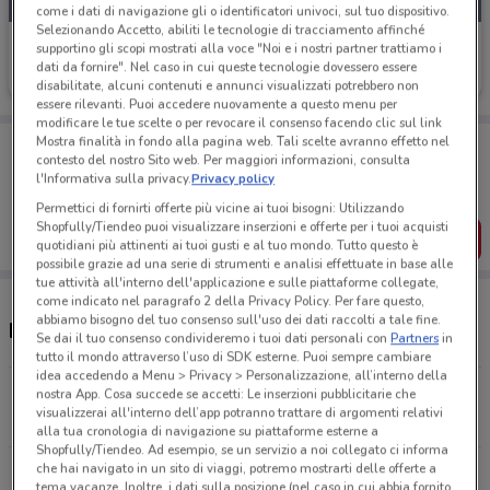
come i dati di navigazione gli o identificatori univoci, sul tuo dispositivo.
Selezionando Accetto, abiliti le tecnologie di tracciamento affinché
Spaccio Occhiali Vision
supportino gli scopi mostrati alla voce "Noi e i nostri partner trattiamo i
dati da fornire". Nel caso in cui queste tecnologie dovessero essere
Scade il 31/08
14.6 km
disabilitate, alcuni contenuti e annunci visualizzati potrebbero non
essere rilevanti. Puoi accedere nuovamente a questo menu per
modificare le tue scelte o per revocare il consenso facendo clic sul link
Porta DoveConviene sempre con te!
Mostra finalità in fondo alla pagina web. Tali scelte avranno effetto nel
contesto del nostro Sito web. Per maggiori informazioni, consulta
Puoi trovare le migliori offerte dei negozi vicino a te,
l'Informativa sulla privacy.
Privacy policy
salvarle e creare la tua lista del risparmio, comodamente
dal tuo cellulare.
Permettici di fornirti offerte più vicine ai tuoi bisogni: Utilizzando
Shopfully/Tiendeo puoi visualizzare inserzioni e offerte per i tuoi acquisti
SCARICA L’APP
quotidiani più attinenti ai tuoi gusti e al tuo mondo. Tutto questo è
possibile grazie ad una serie di strumenti e analisi effettuate in base alle
tue attività all'interno dell'applicazione e sulle piattaforme collegate,
come indicato nel paragrafo 2 della Privacy Policy. Per fare questo,
abbiamo bisogno del tuo consenso sull'uso dei dati raccolti a tale fine.
Negozi Spaccio Occhiali Vision a Desio
Se dai il tuo consenso condivideremo i tuoi dati personali con
Partners
in
tutto il mondo attraverso l’uso di SDK esterne. Puoi sempre cambiare
idea accedendo a Menu > Privacy > Personalizzazione, all’interno della
Via per Alzate 22 Cantù
nostra App. Cosa succede se accetti: Le inserzioni pubblicitarie che
visualizzerai all'interno dell’app potranno trattare di argomenti relativi
14.6 km
CHIUSO
alla tua cronologia di navigazione su piattaforme esterne a
Shopfully/Tiendeo. Ad esempio, se un servizio a noi collegato ci informa
che hai navigato in un sito di viaggi, potremo mostrarti delle offerte a
Via A. Vassallo, 50 Pessano Con Bornago
tema vacanze. Inoltre, i dati sulla posizione (nel caso in cui abbia fornito