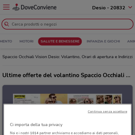
Desio - 20832
MENTO
MOTORI
SALUTE E BENESSERE
INFANZIA E GIOCHI
ANI
Spaccio Occhiali Vision Desio: Volantino, Orari di apertura e Indirizzi
Ultime offerte del volantino Spaccio Occhiali Vision
Continua senza accettare
Ci importa della tua privacy
Noi e i nostri
1014
partner archiviamo e accediamo ai dati personali,