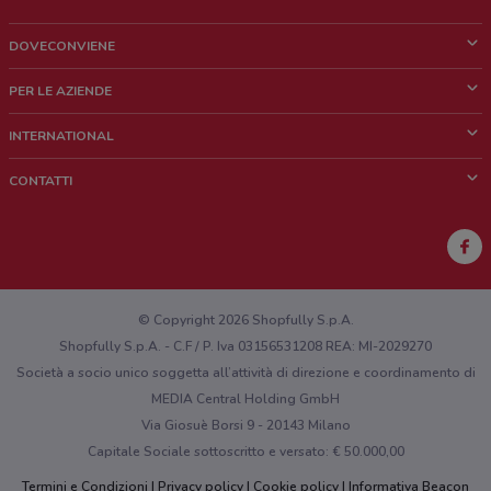
DOVECONVIENE
Cos'è DoveConviene
PER LE AZIENDE
Chi siamo
Cosa facciamo
INTERNATIONAL
News e media
Richieste commerciali e marketing
Brazil
CONTATTI
Lavora con noi
Mexico
Segnalazione punto vendita
France
Segnalazione Volantino
Australia
Hai un malfunzionamento sul web o sull'app?
New Zealand
© Copyright 2026 Shopfully S.p.A.
Shopfully S.p.A. - C.F / P. Iva 03156531208 REA: MI-2029270
Società a socio unico soggetta all’attività di direzione e coordinamento di
MEDIA Central Holding GmbH
Via Giosuè Borsi 9 - 20143 Milano
Capitale Sociale sottoscritto e versato: € 50.000,00
Termini e Condizioni
Privacy policy
Cookie policy
Informativa Beacon