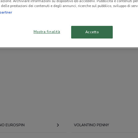
icazione. Archiviare informazioni su dispositivo e/o accedervi. Pubblicità e contenuti per
delle prestazioni dei contenuti e degli annunci, ricerche sul pubblico, sviluppo di servi
partner
Mostra finalità
Accetto
NO EUROSPIN
VOLANTINO PENNY