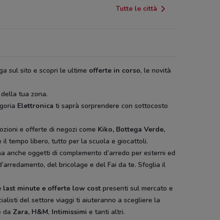
Tutte le città
ga sul sito e scopri le ultime
offerte in corso
, le novità
 della tua zona.
egoria
Elettronica
ti saprà sorprendere con sottocosto
ozioni e offerte di negozi come
Kiko, Bottega Verde,
il tempo libero, tutto per la scuola e giocattoli.
ura ma anche oggetti di complemento d’arredo per esterni ed
d’arredamento, del bricolage e del Fai da te. Sfoglia il
 last minute e offerte low cost
presenti sul mercato e
ialisti del settore viaggi ti aiuteranno a scegliere la
e da
Zara, H&M
,
Intimissimi
e tanti altri.