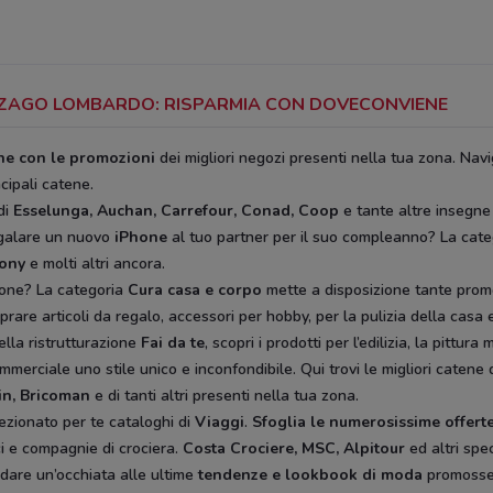
INZAGO LOMBARDO: RISPARMIA CON DOVECONVIENE
ine con le promozioni
dei migliori negozi presenti nella tua zona. Navi
ncipali catene.
di
Esselunga, Auchan, Carrefour, Conad, Coop
e tante altre insegne
egalare un nuovo
iPhone
al tuo partner per il suo compleanno? La cat
rony
e molti altri ancora.
ione? La categoria
Cura casa e corpo
mette a disposizione tante prom
rare articoli da regalo, accessori per hobby, per la pulizia della casa e 
ella ristrutturazione
Fai da te
, scopri i prodotti per l’edilizia, la pitt
mmerciale uno stile unico e inconfondibile. Qui trovi le migliori catene 
in, Bricoman
e di tanti altri presenti nella tua zona.
ezionato per te cataloghi di
Viaggi
.
Sfoglia le numerosissime offerte
ici e compagnie di crociera.
Costa Crociere, MSC, Alpitour
ed altri spec
 dare un’occhiata alle ultime
tendenze e lookbook di moda
promoss