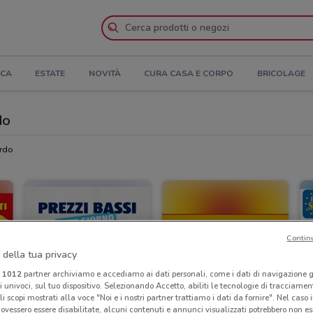
ICA
ESTATE
NOVITÀ
CURA CASA E CORPO
BRICOLAGE
do
ardo
Contin
 della tua privacy
i
1012
partner archiviamo e accediamo ai dati personali, come i dati di navigazione g
ri univoci, sul tuo dispositivo. Selezionando Accetto, abiliti le tecnologie di tracciame
li scopi mostrati alla voce "Noi e i nostri partner trattiamo i dati da fornire". Nel caso 
ovessero essere disabilitate, alcuni contenuti e annunci visualizzati potrebbero non ess