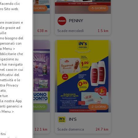
 facendo clic
-2 GIORNI
-5 GIORNI
ro Sito web.
Eurospin
PENNY
are inserzioni e
bile grazie ad
cade domenica
638 m
Scade mercoledì
1.5 km
sulle
amo bisogno del
 personali con
o a Menu >
bblicitarie che
vigazione su
e hai navigato
(nel caso in cui
ificativi del
ettività e le
stra Privacy
cato,
e tue
la nostra App.
nti generici e
NUOVO
-2 GIORNI
 a Menu >
Prix
IN'S
ade il 20/08
12.1 km
Scade domenica
24.7 km
fini