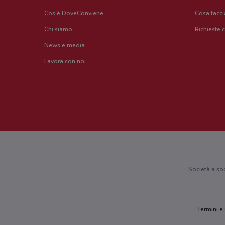
Cos'è DoveConviene
Cosa facc
Chi siamo
Richieste 
News e media
Lavora con noi
Società a so
Termini e