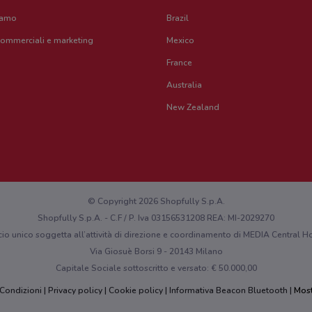
iamo
Brazil
commerciali e marketing
Mexico
France
Australia
New Zealand
© Copyright 2026 Shopfully S.p.A.
Shopfully S.p.A. - C.F / P. Iva 03156531208 REA: MI-2029270
cio unico soggetta all’attività di direzione e coordinamento di MEDIA Central
Via Giosuè Borsi 9 - 20143 Milano
Capitale Sociale sottoscritto e versato: € 50.000,00
 Condizioni
Privacy policy
Cookie policy
Informativa Beacon Bluetooth
Most