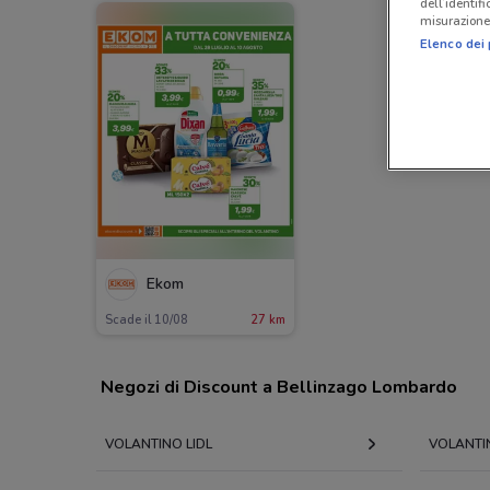
dell’identif
misurazione 
Elenco dei 
Ekom
Scade il 10/08
27 km
Negozi di Discount a Bellinzago Lombardo
VOLANTINO LIDL
VOLANTI