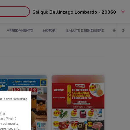
Sei qui:
Bellinzago Lombardo - 20060
ARREDAMENTO
MOTORI
SALUTE E BENESSERE
INFANZIA
ua senza accettare
li o
nto affinché
in cui queste
ere rilevanti.