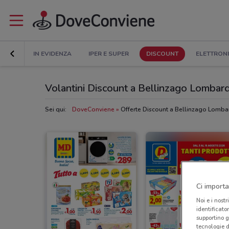
IN EVIDENZA
IPER E SUPER
DISCOUNT
ELETTRON
Volantini Discount a Bellinzago Lombar
Sei qui:
DoveConviene
Offerte Discount a Bellinzago Lomb
Ci importa
Noi e i nostr
identificato
supportino g
tecnologie d