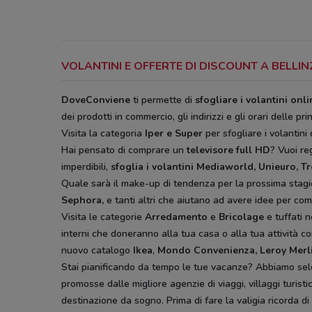
VOLANTINI E OFFERTE DI DISCOUNT A BELL
DoveConviene
ti permette di
sfogliare i volantini onl
dei prodotti in commercio, gli indirizzi e gli orari delle pri
Visita la categoria
Iper e Super
per sfogliare i volantini 
Hai pensato di comprare un
televisore full HD
? Vuoi r
imperdibili,
sfoglia i volantini
Mediaworld, Unieuro, T
Quale sarà il make-up di tendenza per la prossima stag
Sephora,
e tanti altri che aiutano ad avere idee
per comp
Visita le categorie
Arredamento
e
Bricolage
e tuffati n
interni che doneranno alla tua casa o alla tua attività co
nuovo catalogo
Ikea
,
Mondo Convenienza, Leroy Merl
Stai pianificando da tempo le tue vacanze? Abbiamo sel
promosse dalle migliore agenzie di viaggi, villaggi turist
destinazione da sogno. Prima di fare la valigia ricorda di