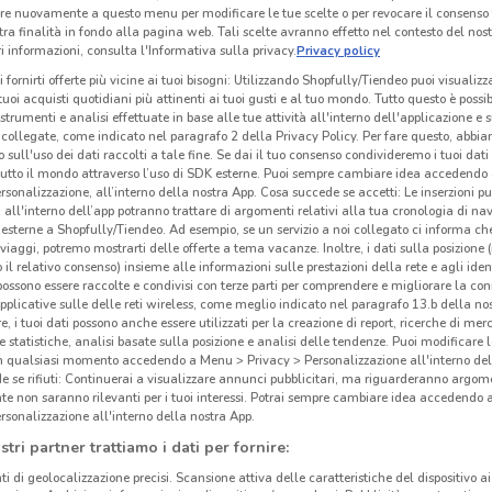
re nuovamente a questo menu per modificare le tue scelte o per revocare il consenso
-2 GIORNI
NUOVO
tra finalità in fondo alla pagina web. Tali scelte avranno effetto nel contesto del nost
 informazioni, consulta l'Informativa sulla privacy.
Privacy policy
Aldi
PENNY
i fornirti offerte più vicine ai tuoi bisogni: Utilizzando Shopfully/Tiendeo puoi visualizz
i tuoi acquisti quotidiani più attinenti ai tuoi gusti e al tuo mondo. Tutto questo è possi
km
Scade domenica
6.7 km
Scade mercoledì
10.9 km
S
 strumenti e analisi effettuate in base alle tue attività all'interno dell'applicazione e 
collegate, come indicato nel paragrafo 2 della Privacy Policy. Per fare questo, abbi
 sull'uso dei dati raccolti a tale fine. Se dai il tuo consenso condivideremo i tuoi dati
tutto il mondo attraverso l’uso di SDK esterne. Puoi sempre cambiare idea accedend
rsonalizzazione, all’interno della nostra App. Cosa succede se accetti: Le inserzioni pu
i all'interno dell’app potranno trattare di argomenti relativi alla tua cronologia di na
esterne a Shopfully/Tiendeo. Ad esempio, se un servizio a noi collegato ci informa ch
i viaggi, potremo mostrarti delle offerte a tema vacanze. Inoltre, i dati sulla posizione 
o il relativo consenso) insieme alle informazioni sulle prestazioni della rete e agli ident
 possono essere raccolte e condivisi con terze parti per comprendere e migliorare la conn
pplicative sulle delle reti wireless, come meglio indicato nel paragrafo 13.b della no
re, i tuoi dati possono anche essere utilizzati per la creazione di report, ricerche di mer
 e statistiche, analisi basate sulla posizione e analisi delle tendenze. Puoi modificare l
in qualsiasi momento accedendo a Menu > Privacy > Personalizzazione all'interno del
 se rifiuti: Continuerai a visualizzare annunci pubblicitari, ma riguarderanno argome
O
NUOVO
-2 GIORNI
te non saranno rilevanti per i tuoi interessi. Potrai sempre cambiare idea accedendo
rsonalizzazione all'interno della nostra App.
Action
IN'S
stri partner trattiamo i dati per fornire:
km
Scade martedì
4.2 km
Scade domenica
4.7 km
Sc
ti di geolocalizzazione precisi. Scansione attiva delle caratteristiche del dispositivo ai 