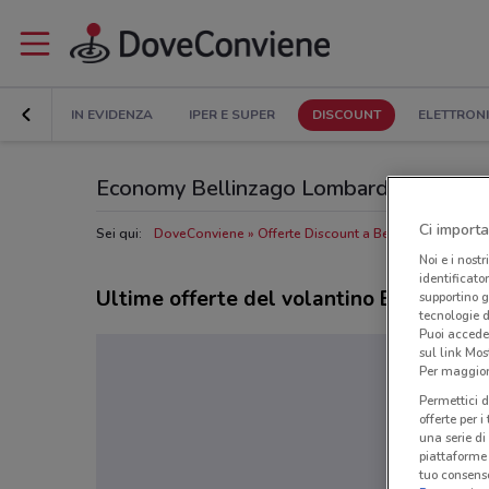
IN EVIDENZA
IPER E SUPER
DISCOUNT
ELETTRON
Economy Bellinzago Lombardo: Volantino, 
Ci importa
Sei qui:
DoveConviene
Offerte Discount a Bellinzago Lomb
Noi e i nostr
identificato
Ultime offerte del volantino Economy
supportino g
tecnologie d
Puoi accede
sul link Mos
Per maggiori
Permettici d
offerte per 
una serie di
piattaforme 
tuo consenso