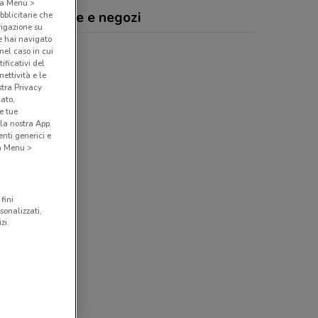
o a Menu >
nomy, offerte e negozi
bblicitarie che
vigazione su
e hai navigato
(nel caso in cui
ificativi del
ettività e le
stra Privacy
cato,
e tue
la nostra App.
nti generici e
 a Menu >
fini
sonalizzati,
zi.