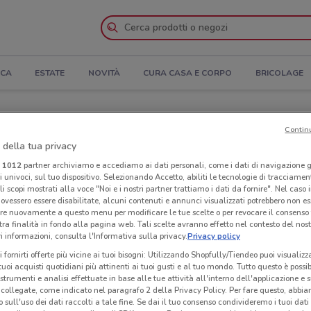
ICA
ESTATE
NOVITÀ
CURA CASA E CORPO
BRICOLAGE
Orari di apertura e Indirizzi
Contin
 della tua privacy
ardo
Negozi Economy a Bellinzago Lombardo
i
1012
partner archiviamo e accediamo ai dati personali, come i dati di navigazione g
ri univoci, sul tuo dispositivo. Selezionando Accetto, abiliti le tecnologie di tracciame
Neg
li scopi mostrati alla voce "Noi e i nostri partner trattiamo i dati da fornire". Nel caso 
ovessero essere disabilitate, alcuni contenuti e annunci visualizzati potrebbero non ess
re nuovamente a questo menu per modificare le tue scelte o per revocare il consenso
tra finalità in fondo alla pagina web. Tali scelte avranno effetto nel contesto del nost
 informazioni, consulta l'Informativa sulla privacy.
Privacy policy
i fornirti offerte più vicine ai tuoi bisogni: Utilizzando Shopfully/Tiendeo puoi visualizz
i tuoi acquisti quotidiani più attinenti ai tuoi gusti e al tuo mondo. Tutto questo è possi
 strumenti e analisi effettuate in base alle tue attività all'interno dell'applicazione e 
collegate, come indicato nel paragrafo 2 della Privacy Policy. Per fare questo, abbi
 sull'uso dei dati raccolti a tale fine. Se dai il tuo consenso condivideremo i tuoi dati