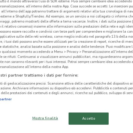
tutto il mondo attraverso l’uso di SDK esterne. Puoi sempre cambiare idea accedend
Eco
rsonalizzazione, all’interno della nostra App. Cosa succede se accetti: Le inserzioni pu
i all'interno dell’app potranno trattare di argomenti relativi alla tua cronologia di na
esterne a Shopfully/Tiendeo. Ad esempio, se un servizio a noi collegato ci informa ch
i viaggi, potremo mostrarti delle offerte a tema vacanze. Inoltre, i dati sulla posizione 
o il relativo consenso) insieme alle informazioni sulle prestazioni della rete e agli ident
ato volantini nella tua zona. Riprova più tardi.
 possono essere raccolte e condivisi con terze parti per comprendere e migliorare la conn
pplicative sulle delle reti wireless, come meglio indicato nel paragrafo 13.b della no
re, i tuoi dati possono anche essere utilizzati per la creazione di report, ricerche di mer
 e statistiche, analisi basate sulla posizione e analisi delle tendenze. Puoi modificare l
in qualsiasi momento accedendo a Menu > Privacy > Personalizzazione all'interno del
 se rifiuti: Continuerai a visualizzare annunci pubblicitari, ma riguarderanno argome
te non saranno rilevanti per i tuoi interessi. Potrai sempre cambiare idea accedendo
rsonalizzazione all'interno della nostra App.
cinanze
stri partner trattiamo i dati per fornire:
ti di geolocalizzazione precisi. Scansione attiva delle caratteristiche del dispositivo ai 
VIGNATE
VAPRIO D’ADDA
icazione. Archiviare informazioni su dispositivo e/o accedervi. Pubblicità e contenuti per
delle prestazioni dei contenuti e degli annunci, ricerche sul pubblico, sviluppo di servi
partner
CERNUSCO SUL
VIMERCATE
NAVIGLIO
Mostra finalità
Accetto
BOTTANUCO
SEGRATE