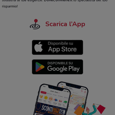
soddisfa le tue esigenze.
DoveConviene.it
lo specialista del tuo
risparmio!
Scarica l’App