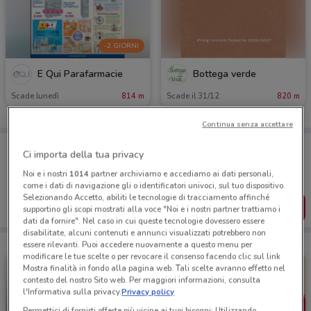
-2 GIORNI
É Qui Parafarmacie
Bottega verde
Scade lunedì
814 m
Scade il 31/12
820 m
Continua senza accettare
Porta DoveConviene sempre con te!
Ci importa della tua privacy
Puoi trovare le migliori offerte dei negozi vicino a te,
salvarle e creare la tua lista del risparmio, comodamente
Noi e i nostri
1014
partner archiviamo e accediamo ai dati personali,
dal tuo cellulare.
come i dati di navigazione gli o identificatori univoci, sul tuo dispositivo.
Selezionando Accetto, abiliti le tecnologie di tracciamento affinché
SCARICA L’APP
supportino gli scopi mostrati alla voce "Noi e i nostri partner trattiamo i
dati da fornire". Nel caso in cui queste tecnologie dovessero essere
disabilitate, alcuni contenuti e annunci visualizzati potrebbero non
essere rilevanti. Puoi accedere nuovamente a questo menu per
modificare le tue scelte o per revocare il consenso facendo clic sul link
Mostra finalità in fondo alla pagina web. Tali scelte avranno effetto nel
contesto del nostro Sito web. Per maggiori informazioni, consulta
l'Informativa sulla privacy.
Privacy policy
Permettici di fornirti offerte più vicine ai tuoi bisogni: Utilizzando