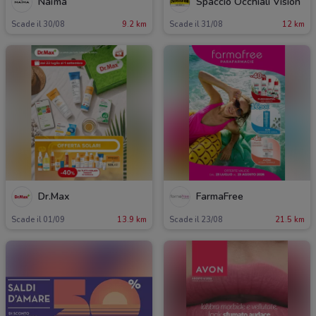
Naïma
Spaccio Occhiali Vision
Scade il 30/08
9.2 km
Scade il 31/08
12 km
Dr.Max
FarmaFree
Scade il 01/09
13.9 km
Scade il 23/08
21.5 km