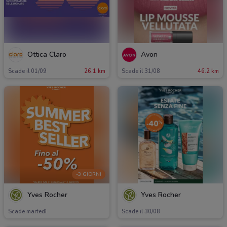
Ottica Claro
Avon
Scade il 01/09
26.1 km
Scade il 31/08
46.2 km
-3 GIORNI
Yves Rocher
Yves Rocher
Scade martedì
Scade il 30/08