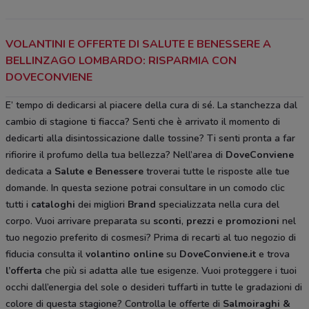
VOLANTINI E OFFERTE DI SALUTE E BENESSERE A
BELLINZAGO LOMBARDO: RISPARMIA CON
DOVECONVIENE
E’ tempo di dedicarsi al piacere della cura di sé. La stanchezza dal
cambio di stagione ti fiacca? Senti che è arrivato il momento di
dedicarti alla disintossicazione dalle tossine? Ti senti pronta a far
rifiorire il profumo della tua bellezza? Nell’area di
DoveConviene
dedicata a
Salute e Benessere
troverai tutte le risposte alle tue
domande. In questa sezione potrai consultare in un comodo clic
tutti i
cataloghi
dei migliori
Brand
specializzata nella cura del
corpo. Vuoi arrivare preparata su
sconti
,
prezzi
e
promozioni
nel
tuo negozio preferito di cosmesi? Prima di recarti al tuo negozio di
fiducia consulta il
volantino online
su
DoveConviene.it
e trova
l’offerta
che più si adatta alle tue esigenze. Vuoi proteggere i tuoi
occhi dall’energia del sole o desideri tuffarti in tutte le gradazioni di
colore di questa stagione? Controlla le offerte di
Salmoiraghi &