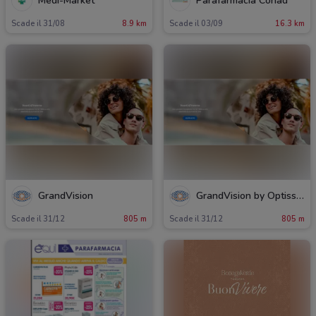
Medi-Market
Parafarmacia Conad
Scade il 31/08
8.9 km
Scade il 03/09
16.3 km
GrandVision
GrandVision by Optissimo
Scade il 31/12
805 m
Scade il 31/12
805 m