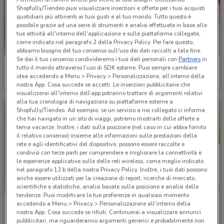
Shopfully/Tiendeo puoi visualizzare inserzioni e offerte per i tuoi acquisti
quotidiani più attinenti ai tuoi gusti e al tuo mondo. Tutto questo è
possibile grazie ad una serie di strumenti e analisi effettuate in base alle
tue attività all'interno dell'applicazione e sulle piattaforme collegate,
come indicato nel paragrafo 2 della Privacy Policy. Per fare questo,
abbiamo bisogno del tuo consenso sull'uso dei dati raccolti a tale fine.
Se dai il tuo consenso condivideremo i tuoi dati personali con
Partners
in
Bottega verde
YourGoodSkin
tutto il mondo attraverso l’uso di SDK esterne. Puoi sempre cambiare
idea accedendo a Menu > Privacy > Personalizzazione, all’interno della
Scade il 31/12
820 m
Scade il 18/08
1.3 km
nostra App. Cosa succede se accetti: Le inserzioni pubblicitarie che
visualizzerai all'interno dell’app potranno trattare di argomenti relativi
alla tua cronologia di navigazione su piattaforme esterne a
Shopfully/Tiendeo. Ad esempio, se un servizio a noi collegato ci informa
che hai navigato in un sito di viaggi, potremo mostrarti delle offerte a
tema vacanze. Inoltre, i dati sulla posizione (nel caso in cui abbia fornito
il relativo consenso) insieme alle informazioni sulle prestazioni della
rete e agli identificativi del dispositivo, possono essere raccolte e
condivisi con terze parti per comprendere e migliorare la connettività e
le esperienze applicative sulle delle reti wireless, come meglio indicato
nel paragrafo 13.b della nostra Privacy Policy. Inoltre, i tuoi dati possono
anche essere utilizzati per la creazione di report, ricerche di mercato,
scientifiche e statistiche, analisi basate sulla posizione e analisi delle
tendenze. Puoi modificare le tue preferenze in qualsiasi momento
accedendo a Menu > Privacy > Personalizzazione all'interno della
BENU Farmacia
Spaccio Occhiali Vision
nostra App. Cosa succede se rifiuti: Continuerai a visualizzare annunci
pubblicitari, ma riguarderanno argomenti generici e probabilmente non
Scade il 08/09
2.4 km
Scade il 31/08
4 km