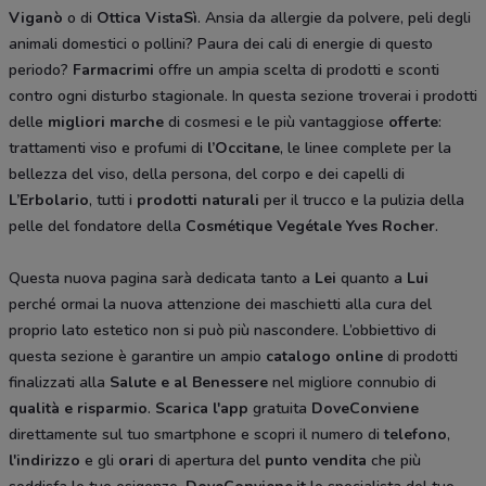
Viganò
o di
Ottica VistaSì
. Ansia da allergie da polvere, peli degli
animali domestici o pollini? Paura dei cali di energie di questo
periodo?
Farmacrimi
offre un ampia scelta di prodotti e sconti
contro ogni disturbo stagionale. In questa sezione troverai i prodotti
delle
migliori marche
di cosmesi e le più vantaggiose
offerte
:
trattamenti viso e profumi di
l’Occitane
, le linee complete per la
bellezza del viso, della persona, del corpo e dei capelli di
L’Erbolario
, tutti i
prodotti naturali
per il trucco e la pulizia della
pelle del fondatore della
Cosmétique Vegétale
Yves Rocher
.
Questa nuova pagina sarà dedicata tanto a
Lei
quanto a
Lui
perché ormai la nuova attenzione dei maschietti alla cura del
proprio lato estetico non si può più nascondere. L’obbiettivo di
questa sezione è garantire un ampio
catalogo online
di prodotti
finalizzati alla
Salute e al Benessere
nel migliore connubio di
qualità e risparmio
.
Scarica l'app
gratuita
DoveConviene
direttamente sul tuo smartphone e scopri il numero di
telefono
,
l'indirizzo
e gli
orari
di apertura del
punto vendita
che più