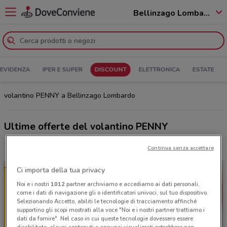
Bellinzago Lombardo - 20060
 EVIDENZA
IPER E SUPER
DISCOUNT
ELETTRONICA
ESTATE
volantino PENNY a Bellinzago Lombardo
Ultime offerte del volantino PENNY
Continua senza accettare
Ci importa della tua privacy
Noi e i nostri
1012
partner archiviamo e accediamo ai dati personali,
come i dati di navigazione gli o identificatori univoci, sul tuo dispositivo.
Selezionando Accetto, abiliti le tecnologie di tracciamento affinché
supportino gli scopi mostrati alla voce "Noi e i nostri partner trattiamo i
dati da fornire". Nel caso in cui queste tecnologie dovessero essere