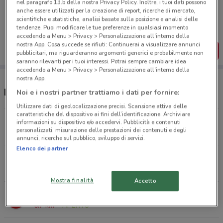
nel paragrafo 13.b della nostra Privacy Policy. Inoltre, i tuoi dati possono
Porta DoveConviene sempre con te!
anche essere utilizzati per la creazione di report, ricerche di mercato,
Puoi trovare le migliori offerte dei negozi vicino a te,
scientifiche e statistiche, analisi basate sulla posizione e analisi delle
salvarle e creare la tua lista del risparmio, comodamente
tendenze. Puoi modificare le tue preferenze in qualsiasi momento
dal tuo cellulare.
accedendo a Menu > Privacy > Personalizzazione all'interno della
nostra App. Cosa succede se rifiuti: Continuerai a visualizzare annunci
SCARICA L’APP
pubblicitari, ma riguarderanno argomenti generici e probabilmente non
saranno rilevanti per i tuoi interessi. Potrai sempre cambiare idea
accedendo a Menu > Privacy > Personalizzazione all'interno della
nostra App.
Negozi PENNY a Bellinzago Lombardo
Noi e i nostri partner trattiamo i dati per fornire:
Utilizzare dati di geolocalizzazione precisi. Scansione attiva delle
caratteristiche del dispositivo ai fini dell’identificazione. Archiviare
Via Piacenza, 1 Gorgonzola
informazioni su dispositivo e/o accedervi. Pubblicità e contenuti
personalizzati, misurazione delle prestazioni dei contenuti e degli
1.5 km
APERTO
annunci, ricerche sul pubblico, sviluppo di servizi.
Elenco dei partner
Via Einaudi, 30 Pessano Con Bornago
4.1 km
APERTO
Mostra finalità
Accetto
Via Abruzzi ang Via Lazio Grezzago
6.7 km
APERTO