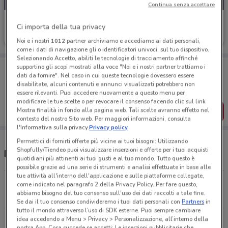
Continua senza accettare
Ekom
Ci importa della tua privacy
Scade il 10/08
27 km
Noi e i nostri
1012
partner archiviamo e accediamo ai dati personali,
come i dati di navigazione gli o identificatori univoci, sul tuo dispositivo.
Selezionando Accetto, abiliti le tecnologie di tracciamento affinché
Porta DoveConviene sempre con te!
supportino gli scopi mostrati alla voce "Noi e i nostri partner trattiamo i
dati da fornire". Nel caso in cui queste tecnologie dovessero essere
Puoi trovare le migliori offerte dei negozi vicino a te,
disabilitate, alcuni contenuti e annunci visualizzati potrebbero non
salvarle e creare la tua lista del risparmio, comodamente
dal tuo cellulare.
essere rilevanti. Puoi accedere nuovamente a questo menu per
modificare le tue scelte o per revocare il consenso facendo clic sul link
Mostra finalità in fondo alla pagina web. Tali scelte avranno effetto nel
SCARICA L’APP
contesto del nostro Sito web. Per maggiori informazioni, consulta
l'Informativa sulla privacy.
Privacy policy
Permettici di fornirti offerte più vicine ai tuoi bisogni: Utilizzando
Shopfully/Tiendeo puoi visualizzare inserzioni e offerte per i tuoi acquisti
Discount Ekom e orari
quotidiani più attinenti ai tuoi gusti e al tuo mondo. Tutto questo è
possibile grazie ad una serie di strumenti e analisi effettuate in base alle
tue attività all'interno dell'applicazione e sulle piattaforme collegate,
Via Alex Visconti, 24 26 Milano
come indicato nel paragrafo 2 della Privacy Policy. Per fare questo,
abbiamo bisogno del tuo consenso sull'uso dei dati raccolti a tale fine.
27 km
CHIUSO
Se dai il tuo consenso condivideremo i tuoi dati personali con
Partners
in
tutto il mondo attraverso l’uso di SDK esterne. Puoi sempre cambiare
idea accedendo a Menu > Privacy > Personalizzazione, all’interno della
Via Alex Visconti 26-26 A Milano (mi)
nostra App. Cosa succede se accetti: Le inserzioni pubblicitarie che