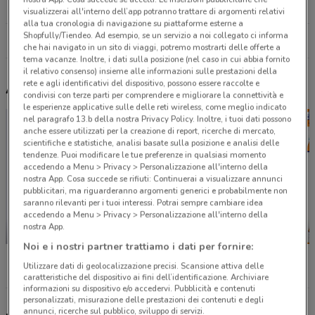
27.1 km
CHIUSO
visualizzerai all'interno dell’app potranno trattare di argomenti relativi
alla tua cronologia di navigazione su piattaforme esterne a
Shopfully/Tiendeo. Ad esempio, se un servizio a noi collegato ci informa
Tutti i negozi Ekom
che hai navigato in un sito di viaggi, potremo mostrarti delle offerte a
tema vacanze. Inoltre, i dati sulla posizione (nel caso in cui abbia fornito
il relativo consenso) insieme alle informazioni sulle prestazioni della
rete e agli identificativi del dispositivo, possono essere raccolte e
Altri volantini nelle vicinanze
condivisi con terze parti per comprendere e migliorare la connettività e
le esperienze applicative sulle delle reti wireless, come meglio indicato
nel paragrafo 13.b della nostra Privacy Policy. Inoltre, i tuoi dati possono
anche essere utilizzati per la creazione di report, ricerche di mercato,
scientifiche e statistiche, analisi basate sulla posizione e analisi delle
tendenze. Puoi modificare le tue preferenze in qualsiasi momento
accedendo a Menu > Privacy > Personalizzazione all'interno della
nostra App. Cosa succede se rifiuti: Continuerai a visualizzare annunci
pubblicitari, ma riguarderanno argomenti generici e probabilmente non
saranno rilevanti per i tuoi interessi. Potrai sempre cambiare idea
accedendo a Menu > Privacy > Personalizzazione all'interno della
nostra App.
NUOVO
-2 GIORNI
Noi e i nostri partner trattiamo i dati per fornire:
Lidl
MD
Action
Utilizzare dati di geolocalizzazione precisi. Scansione attiva delle
caratteristiche del dispositivo ai fini dell’identificazione. Archiviare
informazioni su dispositivo e/o accedervi. Pubblicità e contenuti
personalizzati, misurazione delle prestazioni dei contenuti e degli
annunci, ricerche sul pubblico, sviluppo di servizi.