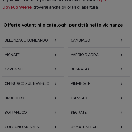
supermercato Prix
più vicino a casa tua? Scarica l’
app
DoveConviene
, troverai anche gli orari di apertura.
Offerte volantini e cataloghi per città nelle vicinanze
BELLINZAGO LOMBARDO
CAMBIAGO
VIGNATE
VAPRIO D’ADDA
CARUGATE
BUSNAGO
CERNUSCO SUL NAVIGLIO
VIMERCATE
BRUGHERIO
TREVIGLIO
BOTTANUCO
SEGRATE
COLOGNO MONZESE
USMATE VELATE