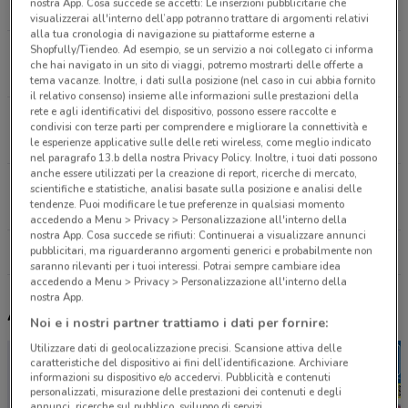
nostra App. Cosa succede se accetti: Le inserzioni pubblicitarie che
12.1 km
APERTO
visualizzerai all'interno dell’app potranno trattare di argomenti relativi
alla tua cronologia di navigazione su piattaforme esterne a
Shopfully/Tiendeo. Ad esempio, se un servizio a noi collegato ci informa
Via Giotto Monza
che hai navigato in un sito di viaggi, potremo mostrarti delle offerte a
12.8 km
APERTO
tema vacanze. Inoltre, i dati sulla posizione (nel caso in cui abbia fornito
il relativo consenso) insieme alle informazioni sulle prestazioni della
rete e agli identificativi del dispositivo, possono essere raccolte e
Via Liguria, 23 Peschiera Borromeo
condivisi con terze parti per comprendere e migliorare la connettività e
15.7 km
APERTO
le esperienze applicative sulle delle reti wireless, come meglio indicato
nel paragrafo 13.b della nostra Privacy Policy. Inoltre, i tuoi dati possono
anche essere utilizzati per la creazione di report, ricerche di mercato,
Via Arezzo, 7 Milano
scientifiche e statistiche, analisi basate sulla posizione e analisi delle
tendenze. Puoi modificare le tue preferenze in qualsiasi momento
18.7 km
APERTO
accedendo a Menu > Privacy > Personalizzazione all'interno della
nostra App. Cosa succede se rifiuti: Continuerai a visualizzare annunci
pubblicitari, ma riguarderanno argomenti generici e probabilmente non
Tutti i negozi Prix
saranno rilevanti per i tuoi interessi. Potrai sempre cambiare idea
accedendo a Menu > Privacy > Personalizzazione all'interno della
nostra App.
Altri volantini nelle vicinanze
Noi e i nostri partner trattiamo i dati per fornire:
Utilizzare dati di geolocalizzazione precisi. Scansione attiva delle
caratteristiche del dispositivo ai fini dell’identificazione. Archiviare
informazioni su dispositivo e/o accedervi. Pubblicità e contenuti
personalizzati, misurazione delle prestazioni dei contenuti e degli
annunci, ricerche sul pubblico, sviluppo di servizi.