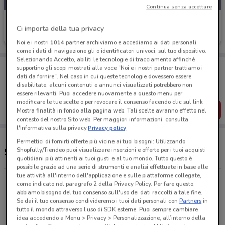
Continua senza accettare
Prix
Ci importa della tua privacy
Scade il 20/08
12.1 km
Noi e i nostri
1014
partner archiviamo e accediamo ai dati personali,
come i dati di navigazione gli o identificatori univoci, sul tuo dispositivo.
Selezionando Accetto, abiliti le tecnologie di tracciamento affinché
Porta DoveConviene sempre con te!
supportino gli scopi mostrati alla voce "Noi e i nostri partner trattiamo i
Puoi trovare le migliori offerte dei negozi vicino a te,
dati da fornire". Nel caso in cui queste tecnologie dovessero essere
salvarle e creare la tua lista del risparmio, comodamente
disabilitate, alcuni contenuti e annunci visualizzati potrebbero non
dal tuo cellulare.
essere rilevanti. Puoi accedere nuovamente a questo menu per
modificare le tue scelte o per revocare il consenso facendo clic sul link
SCARICA L’APP
Mostra finalità in fondo alla pagina web. Tali scelte avranno effetto nel
contesto del nostro Sito web. Per maggiori informazioni, consulta
l'Informativa sulla privacy.
Privacy policy
Permettici di fornirti offerte più vicine ai tuoi bisogni: Utilizzando
Shopfully/Tiendeo puoi visualizzare inserzioni e offerte per i tuoi acquisti
Supermercati Prix e orari
quotidiani più attinenti ai tuoi gusti e al tuo mondo. Tutto questo è
possibile grazie ad una serie di strumenti e analisi effettuate in base alle
tue attività all'interno dell'applicazione e sulle piattaforme collegate,
Via Giacomo Leopardi 12/b Inzago
come indicato nel paragrafo 2 della Privacy Policy. Per fare questo,
2.3 km
APERTO
abbiamo bisogno del tuo consenso sull'uso dei dati raccolti a tale fine.
Se dai il tuo consenso condivideremo i tuoi dati personali con
Partners
in
tutto il mondo attraverso l’uso di SDK esterne. Puoi sempre cambiare
Via G. Carducci, 6 Cologno Monzese
idea accedendo a Menu > Privacy > Personalizzazione, all’interno della