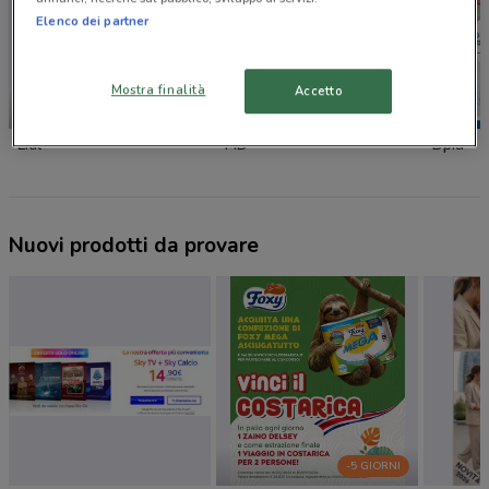
Elenco dei partner
Mostra finalità
Accetto
NUOVO
-1 GIORNO
Lidl
MD
Dpiu
Nuovi prodotti da provare
-5 GIORNI