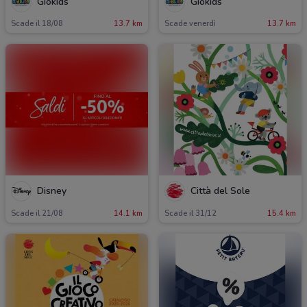
Giokids
Giokids
Scade il 18/08
13.7 km
Scade venerdì
13.7 km
Disney
Città del Sole
Scade il 21/08
14.1 km
Scade il 31/12
15.4 km