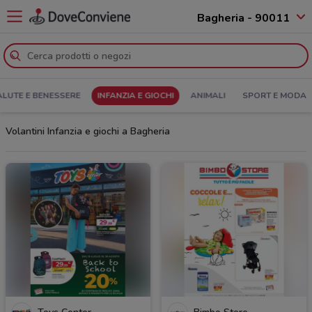
Bagheria - 90011
ALUTE E BENESSERE
INFANZIA E GIOCHI
ANIMALI
SPORT E MODA
Volantini Infanzia e giochi a Bagheria