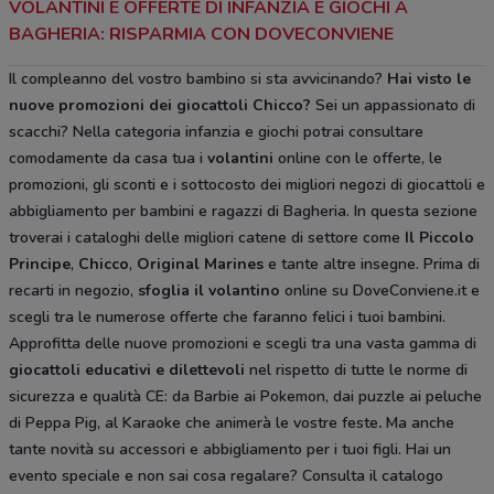
VOLANTINI E OFFERTE DI INFANZIA E GIOCHI A
BAGHERIA: RISPARMIA CON DOVECONVIENE
Il compleanno del vostro bambino si sta avvicinando?
Hai visto le
nuove promozioni dei giocattoli Chicco?
Sei un appassionato di
scacchi? Nella categoria infanzia e giochi potrai consultare
comodamente da casa tua i
volantini
online con le offerte, le
promozioni, gli sconti e i sottocosto dei migliori negozi di giocattoli e
abbigliamento per bambini e ragazzi di Bagheria. In questa sezione
troverai i cataloghi delle migliori catene di settore come
Il Piccolo
Principe
,
Chicco
,
Original Marines
e tante altre insegne. Prima di
recarti in negozio,
sfoglia il volantino
online su DoveConviene.it e
scegli tra le numerose offerte che faranno felici i tuoi bambini.
Approfitta delle nuove promozioni e scegli tra una vasta gamma di
giocattoli educativi e dilettevoli
nel rispetto di tutte le norme di
sicurezza e qualità CE: da Barbie ai Pokemon, dai puzzle ai peluche
di Peppa Pig, al Karaoke che animerà le vostre feste
.
Ma anche
tante novità su accessori e abbigliamento per i tuoi figli. Hai un
evento speciale e non sai cosa regalare? Consulta il catalogo