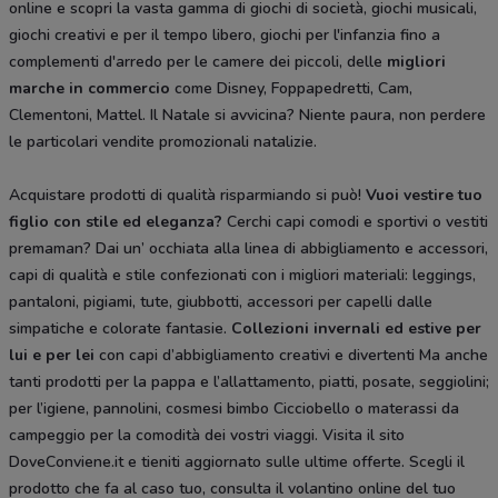
online e scopri la vasta gamma di giochi di società, giochi musicali,
giochi creativi e per il tempo libero, giochi per l'infanzia fino a
complementi d'arredo per le camere dei piccoli, delle
migliori
marche in commercio
come Disney, Foppapedretti, Cam,
Clementoni, Mattel. Il Natale si avvicina? Niente paura, non perdere
le particolari vendite promozionali natalizie.
Acquistare prodotti di qualità risparmiando si può!
Vuoi vestire tuo
figlio con stile ed eleganza?
Cerchi capi comodi e sportivi o vestiti
premaman? Dai un’ occhiata alla linea di abbigliamento e accessori,
capi di qualità e stile confezionati con i migliori materiali: leggings,
pantaloni, pigiami, tute, giubbotti, accessori per capelli dalle
simpatiche e colorate fantasie.
Collezioni invernali ed estive per
lui e per lei
con capi d’abbigliamento creativi e divertenti Ma anche
tanti prodotti per la pappa e l’allattamento, piatti, posate, seggiolini;
per l’igiene, pannolini, cosmesi bimbo Cicciobello o materassi da
campeggio per la comodità dei vostri viaggi. Visita il sito
DoveConviene.it e tieniti aggiornato sulle ultime offerte. Scegli il
prodotto che fa al caso tuo, consulta il volantino online del tuo