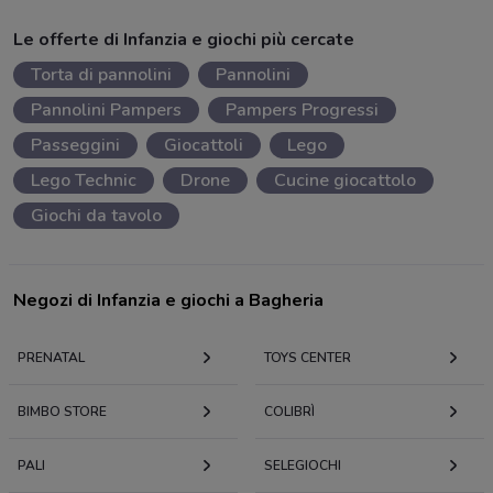
Le offerte di Infanzia e giochi più cercate
Torta di pannolini
Pannolini
Pannolini Pampers
Pampers Progressi
Passeggini
Giocattoli
Lego
Lego Technic
Drone
Cucine giocattolo
Giochi da tavolo
Negozi di Infanzia e giochi a Bagheria
PRENATAL
TOYS CENTER
BIMBO STORE
COLIBRÌ
PALI
SELEGIOCHI