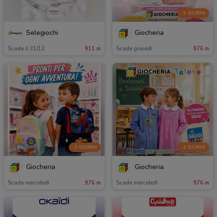
-3 GIORNI
Selegiochi
Giocheria
Scade il 31/12
911 m
Scade giovedì
976 m
-2 GIORNI
-2 GIORNI
Giocheria
Giocheria
Scade mercoledì
976 m
Scade mercoledì
976 m