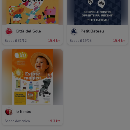
Città del Sole
Petit Bateau
Scade il 31/12
15.4 km
Scade il 19/05
15.4 km
Io Bimbo
Scade domenica
19.3 km