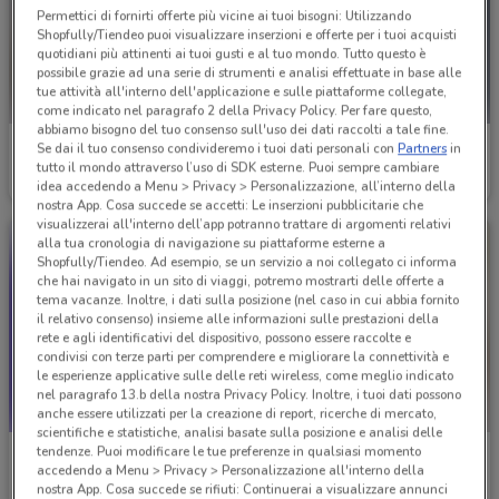
Permettici di fornirti offerte più vicine ai tuoi bisogni: Utilizzando
Shopfully/Tiendeo puoi visualizzare inserzioni e offerte per i tuoi acquisti
quotidiani più attinenti ai tuoi gusti e al tuo mondo. Tutto questo è
possibile grazie ad una serie di strumenti e analisi effettuate in base alle
tue attività all'interno dell'applicazione e sulle piattaforme collegate,
come indicato nel paragrafo 2 della Privacy Policy. Per fare questo,
abbiamo bisogno del tuo consenso sull'uso dei dati raccolti a tale fine.
Cam
Cam
Se dai il tuo consenso condivideremo i tuoi dati personali con
Partners
in
tutto il mondo attraverso l’uso di SDK esterne. Puoi sempre cambiare
Scade il 31/12
300 m
Scade il 31/12
300 m
idea accedendo a Menu > Privacy > Personalizzazione, all’interno della
nostra App. Cosa succede se accetti: Le inserzioni pubblicitarie che
visualizzerai all'interno dell’app potranno trattare di argomenti relativi
alla tua cronologia di navigazione su piattaforme esterne a
Shopfully/Tiendeo. Ad esempio, se un servizio a noi collegato ci informa
che hai navigato in un sito di viaggi, potremo mostrarti delle offerte a
tema vacanze. Inoltre, i dati sulla posizione (nel caso in cui abbia fornito
il relativo consenso) insieme alle informazioni sulle prestazioni della
rete e agli identificativi del dispositivo, possono essere raccolte e
condivisi con terze parti per comprendere e migliorare la connettività e
le esperienze applicative sulle delle reti wireless, come meglio indicato
nel paragrafo 13.b della nostra Privacy Policy. Inoltre, i tuoi dati possono
anche essere utilizzati per la creazione di report, ricerche di mercato,
scientifiche e statistiche, analisi basate sulla posizione e analisi delle
tendenze. Puoi modificare le tue preferenze in qualsiasi momento
Idexe
Mondo Baby
accedendo a Menu > Privacy > Personalizzazione all'interno della
nostra App. Cosa succede se rifiuti: Continuerai a visualizzare annunci
Scade il 19/05
302 m
Scade il 19/08
483 m