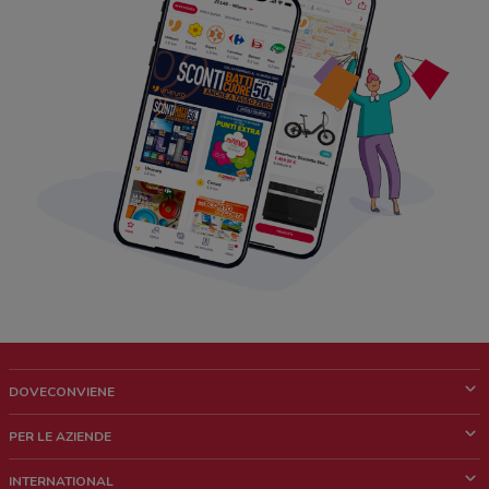
DOVECONVIENE
Cos'è DoveConviene
PER LE AZIENDE
Chi siamo
Cosa facciamo
INTERNATIONAL