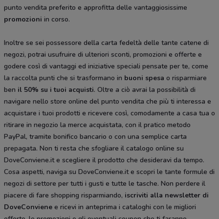
punto vendita preferito e approfitta delle vantaggiosissime
promozioni
in corso.
Inoltre se sei possessore della carta fedeltà delle tante catene di
negozi, potrai usufruire di ulteriori sconti, promozioni e offerte e
godere così di vantaggi ed iniziative speciali pensate per te, come
la raccolta punti che si trasformano in
buoni spesa
o risparmiare
ben
il 50% su i tuoi acquisti
. Oltre a ciò avrai la possibilità di
navigare nello store online del punto vendita che più ti interessa e
acquistare i tuoi prodotti e ricevere così, comodamente a casa tua o
ritirare in negozio la merce acquistata, con il pratico metodo
PayPal, tramite bonifico bancario o con una semplice carta
prepagata. Non ti resta che sfogliare il catalogo
online su
DoveConviene.it e scegliere il prodotto che desideravi da tempo.
Cosa aspetti, naviga su DoveConviene.it e scopri le tante formule di
negozi di settore per tutti i gusti e tutte le tasche. Non perdere il
piacere di fare shopping risparmiando,
iscriviti alla newsletter di
DoveConviene
e ricevi in anteprima i cataloghi con le migliori
offerte, le promozioni e gli eventuali coupon che ti faranno