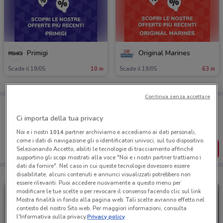
Primigi
Original Marines
Scade il 19/05
10 m
Scade il 19/05
63 m
Continua senza accettare
Porta DoveConviene sempre con te!
Puoi trovare le migliori offerte dei negozi vicino a te,
Ci importa della tua privacy
salvarle e creare la tua lista del risparmio, comodamente
dal tuo cellulare.
Noi e i nostri
1014
partner archiviamo e accediamo ai dati personali,
come i dati di navigazione gli o identificatori univoci, sul tuo dispositivo.
SCARICA L’APP
Selezionando Accetto, abiliti le tecnologie di tracciamento affinché
supportino gli scopi mostrati alla voce "Noi e i nostri partner trattiamo i
dati da fornire". Nel caso in cui queste tecnologie dovessero essere
disabilitate, alcuni contenuti e annunci visualizzati potrebbero non
essere rilevanti. Puoi accedere nuovamente a questo menu per
modificare le tue scelte o per revocare il consenso facendo clic sul link
Mostra finalità in fondo alla pagina web. Tali scelte avranno effetto nel
contesto del nostro Sito web. Per maggiori informazioni, consulta
l'Informativa sulla privacy.
Privacy policy