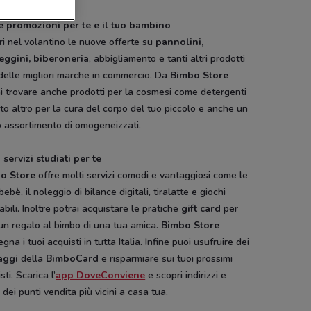
e promozioni per te e il tuo bambino
i nel volantino le nuove offerte su
pannolini,
eggini, biberoneria
, abbigliamento e tanti altri prodotti
 delle migliori marche in commercio. Da
Bimbo Store
i trovare anche prodotti per la cosmesi come detergenti
to altro per la cura del corpo del tuo piccolo e anche un
 assortimento di omogeneizzati.
 servizi studiati per te
o Store
offre molti servizi comodi e vantaggiosi come le
 bebè, il noleggio di bilance digitali, tiralatte e giochi
abili. Inoltre potrai acquistare le pratiche
gift card
per
un regalo al bimbo di una tua amica.
Bimbo Store
gna i tuoi acquisti in tutta Italia. Infine puoi usufruire dei
aggi
della
BimboCard
e risparmiare sui tuoi prossimi
sti. Scarica l’
app DoveConviene
e scopri indirizzi e
i
dei punti vendita più vicini a casa tua.