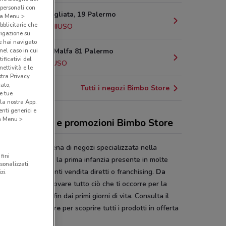
 personali con
Via Pietratagliata, 19 Palermo
o a Menu >
bblicitarie che
16.1 km
CHIUSO
vigazione su
e hai navigato
(nel caso in cui
Via Ugo La Malfa 81 Palermo
ificativi del
19 km
CHIUSO
ettività e le
stra Privacy
cato,
Tutti i negozi Bimbo Store
e tue
la nostra App.
nti generici e
 a Menu >
alogo premi e promozioni Bimbo Store
o Store
è la catena di negozi specializzata nella
fini
ta di prodotti per la prima infanzia presente in molte
sonalizzati,
ni italiane con punti vendita diretti o franchising.
Da
zi.
o Store
potrai trovare tutto ciò che ti occorre per la
del tuo bambino fin dai primi giorni di vita. Consulta il
ntino Bimbo Store
per scoprire tutti i prodotti in offerta
oveConviene.it.