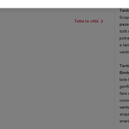
CAPO D'ORLANDO
LICATA
Tant
Scopr
Tutte le città
pass
tutti
potra
e tan
vasto
Tanti
Bimb
liste
gonfi
fare 
conse
vant
acqui
orar