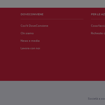
DOVECONVIENE
PER LE A
Cos'è DoveConviene
Cosa facc
Chi siamo
Richieste 
News e media
Lavora con noi
Società a so