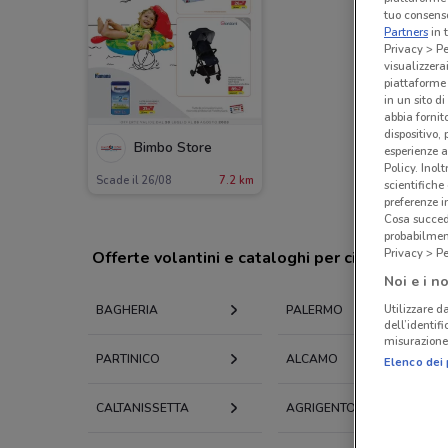
tuo consenso
Partners
in 
Privacy > Pe
visualizzera
piattaforme 
in un sito d
abbia fornit
dispositivo,
Bimbo Store
esperienze a
Policy. Inolt
Scade il 26/08
7.2 km
scientifiche
preferenze 
Cosa succede
probabilmen
Privacy > Pe
Offerte volantini e cataloghi per città nelle vi
Noi e i no
Utilizzare da
BAGHERIA
PALERMO
dell’identif
misurazione 
PARTINICO
ALCAMO
Elenco dei 
CALTANISSETTA
AGRIGENTO