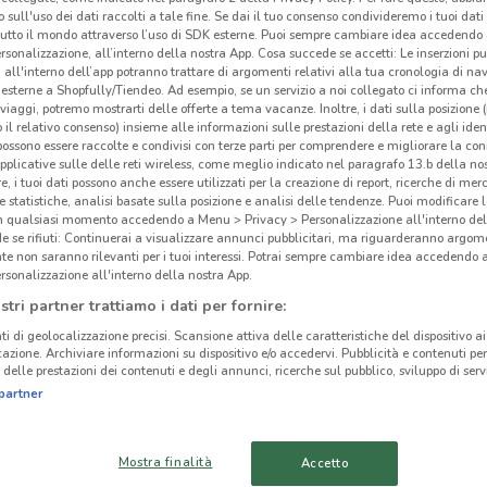
 sull'uso dei dati raccolti a tale fine. Se dai il tuo consenso condivideremo i tuoi dati
tutto il mondo attraverso l’uso di SDK esterne. Puoi sempre cambiare idea accedend
rsonalizzazione, all’interno della nostra App. Cosa succede se accetti: Le inserzioni pu
i all'interno dell’app potranno trattare di argomenti relativi alla tua cronologia di na
esterne a Shopfully/Tiendeo. Ad esempio, se un servizio a noi collegato ci informa ch
i viaggi, potremo mostrarti delle offerte a tema vacanze. Inoltre, i dati sulla posizione 
o il relativo consenso) insieme alle informazioni sulle prestazioni della rete e agli ident
 possono essere raccolte e condivisi con terze parti per comprendere e migliorare la conn
pplicative sulle delle reti wireless, come meglio indicato nel paragrafo 13.b della no
re, i tuoi dati possono anche essere utilizzati per la creazione di report, ricerche di mer
 e statistiche, analisi basate sulla posizione e analisi delle tendenze. Puoi modificare l
in qualsiasi momento accedendo a Menu > Privacy > Personalizzazione all'interno del
 se rifiuti: Continuerai a visualizzare annunci pubblicitari, ma riguarderanno argome
te non saranno rilevanti per i tuoi interessi. Potrai sempre cambiare idea accedendo
Cat
rsonalizzazione all'interno della nostra App.
cinanze
stri partner trattiamo i dati per fornire:
Bimb
ti di geolocalizzazione precisi. Scansione attiva delle caratteristiche del dispositivo ai 
TERMINI IMERESE
CARINI
vendi
icazione. Archiviare informazioni su dispositivo e/o accedervi. Pubblicità e contenuti per
regio
delle prestazioni dei contenuti e degli annunci, ricerche sul pubblico, sviluppo di servi
SCIACCA
CASTELVETRANO
partner
Bimb
cura 
TRAPANI
ENNA
vola
Mostra finalità
Accetto
su D