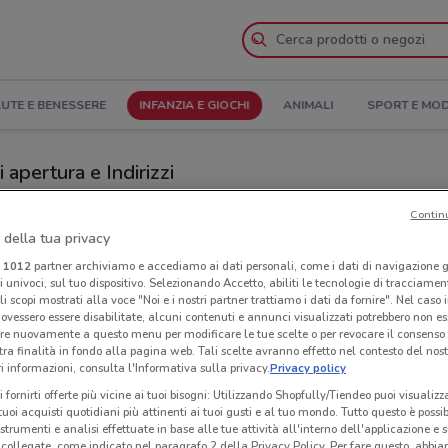
UTE E BENESSERE
INFANZIA E GIOCHI
ANIMALI
SPORT E MO
 apertura e Indirizzi
Negozi Bimbo Store a Bagheria
Contin
 della tua privacy
i
1012
partner archiviamo e accediamo ai dati personali, come i dati di navigazione g
e
Ora
ri univoci, sul tuo dispositivo. Selezionando Accetto, abiliti le tecnologie di tracciame
li scopi mostrati alla voce "Noi e i nostri partner trattiamo i dati da fornire". Nel caso 
ovessero essere disabilitate, alcuni contenuti e annunci visualizzati potrebbero non ess
re nuovamente a questo menu per modificare le tue scelte o per revocare il consenso
tra finalità in fondo alla pagina web. Tali scelte avranno effetto nel contesto del nost
 informazioni, consulta l'Informativa sulla privacy.
Privacy policy
i fornirti offerte più vicine ai tuoi bisogni: Utilizzando Shopfully/Tiendeo puoi visualizz
i tuoi acquisti quotidiani più attinenti ai tuoi gusti e al tuo mondo. Tutto questo è possi
 strumenti e analisi effettuate in base alle tue attività all'interno dell'applicazione e 
collegate, come indicato nel paragrafo 2 della Privacy Policy. Per fare questo, abbi