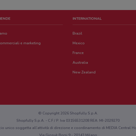
ZIENDE
INTERNATIONAL
iamo
Brazil
commerciali e marketing
Mexico
France
Australia
New Zealand
© Copyright 2026 Shopfully S.p.A.
Shopfully S.p.A. - C.F / P. Iva 03156531208 REA: MI-2029270
cio unico soggetta all’attività di direzione e coordinamento di MEDIA Central
Via Giosuè Borsi 9 - 20143 Milano