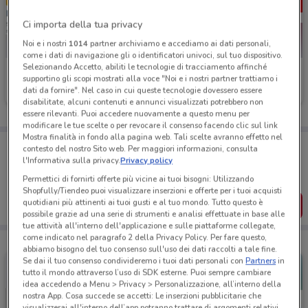
Ci importa della tua privacy
Noi e i nostri
1014
partner archiviamo e accediamo ai dati personali,
come i dati di navigazione gli o identificatori univoci, sul tuo dispositivo.
Selezionando Accetto, abiliti le tecnologie di tracciamento affinché
Alleanza Assicurazioni
Compass
supportino gli scopi mostrati alla voce "Noi e i nostri partner trattiamo i
dati da fornire". Nel caso in cui queste tecnologie dovessero essere
Scade il 31/12
214 m
Scade il 31/01
459 m
disabilitate, alcuni contenuti e annunci visualizzati potrebbero non
essere rilevanti. Puoi accedere nuovamente a questo menu per
modificare le tue scelte o per revocare il consenso facendo clic sul link
Mostra finalità in fondo alla pagina web. Tali scelte avranno effetto nel
Porta DoveConviene sempre con te!
contesto del nostro Sito web. Per maggiori informazioni, consulta
Puoi trovare le migliori offerte dei negozi vicino a te,
l'Informativa sulla privacy.
Privacy policy
salvarle e creare la tua lista del risparmio, comodamente
Permettici di fornirti offerte più vicine ai tuoi bisogni: Utilizzando
dal tuo cellulare.
Shopfully/Tiendeo puoi visualizzare inserzioni e offerte per i tuoi acquisti
quotidiani più attinenti ai tuoi gusti e al tuo mondo. Tutto questo è
SCARICA L’APP
possibile grazie ad una serie di strumenti e analisi effettuate in base alle
tue attività all'interno dell'applicazione e sulle piattaforme collegate,
come indicato nel paragrafo 2 della Privacy Policy. Per fare questo,
abbiamo bisogno del tuo consenso sull'uso dei dati raccolti a tale fine.
Se dai il tuo consenso condivideremo i tuoi dati personali con
Partners
in
tutto il mondo attraverso l’uso di SDK esterne. Puoi sempre cambiare
idea accedendo a Menu > Privacy > Personalizzazione, all’interno della
nostra App. Cosa succede se accetti: Le inserzioni pubblicitarie che
visualizzerai all'interno dell’app potranno trattare di argomenti relativi