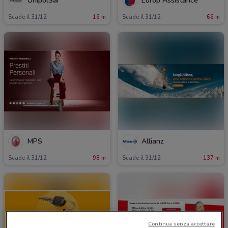
UnipolSai
Europ Assistance
Scade il 31/12
16 m
Scade il 31/12
66 m
MPS
Allianz
Scade il 31/12
98 m
Scade il 31/12
137 m
Continua senza accettare