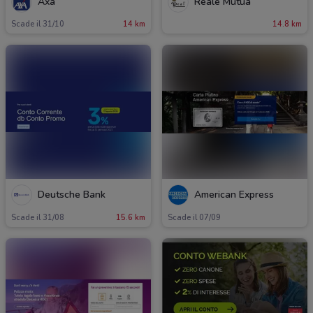
Axa
Reale Mutua
Scade il 31/10
14 km
14.8 km
Deutsche Bank
American Express
Scade il 31/08
15.6 km
Scade il 07/09