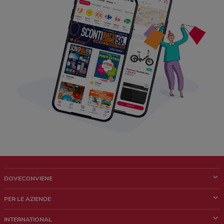
DOVECONVIENE
Cos'è DoveConviene
PER LE AZIENDE
Chi siamo
Cosa facciamo
INTERNATIONAL