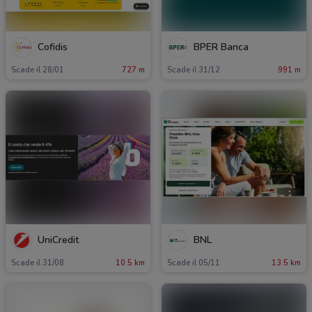
Cofidis
BPER Banca
Scade il 28/01
727 m
Scade il 31/12
991 m
UniCredit
BNL
Scade il 31/08
10.5 km
Scade il 05/11
13.5 km