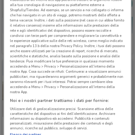
alla tua cronologia di navigazione su piattaforme esterne a
Shopfully/Tiendeo. Ad esempio, se un servizio a noi collegato ci informa
che hai navigato in un sito di viaggi, potremo mostrarti delle offerte a
tema vacanze. Inoltre, i dati sulla posizione (nel caso in cui abbia fornito
il relativo consenso) insieme alle informazioni sulle prestazioni della
rete e agli identificativi del dispositivo, possono essere raccolte e
condivisi con terze parti per comprendere e migliorare la connettività e
Banco BPM
Poste Italiane
le esperienze applicative sulle delle reti wireless, come meglio indicato
nel paragrafo 13.b della nostra Privacy Policy. Inoltre, i tuoi dati possono
Scade il 23/09
552 m
Scade il 06/10
558 m
anche essere utilizzati per la creazione di report, ricerche di mercato,
scientifiche e statistiche, analisi basate sulla posizione e analisi delle
tendenze. Puoi modificare le tue preferenze in qualsiasi momento
accedendo a Menu > Privacy > Personalizzazione all'interno della
nostra App. Cosa succede se rifiuti: Continuerai a visualizzare annunci
pubblicitari, ma riguarderanno argomenti generici e probabilmente non
saranno rilevanti per i tuoi interessi. Potrai sempre cambiare idea
accedendo a Menu > Privacy > Personalizzazione all'interno della
nostra App.
Noi e i nostri partner trattiamo i dati per fornire:
Utilizzare dati di geolocalizzazione precisi. Scansione attiva delle
caratteristiche del dispositivo ai fini dell’identificazione. Archiviare
informazioni su dispositivo e/o accedervi. Pubblicità e contenuti
Credito Valtellinese
Agos Ducato
personalizzati, misurazione delle prestazioni dei contenuti e degli
annunci, ricerche sul pubblico, sviluppo di servizi.
Scade il 31/12
564 m
Scade il 13/01
587 m
Elenco dei partner