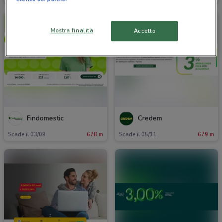
Mostra finalità
Accetto
Findomestic
Credem
Scade il 03/09
678 m
Scade il 05/11
679 m