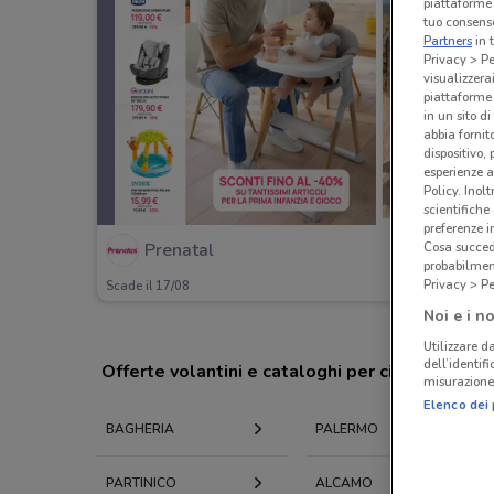
piattaforme 
tuo consenso
Partners
in 
Privacy > Pe
visualizzera
piattaforme 
in un sito d
abbia fornit
dispositivo,
esperienze a
Policy. Inolt
scientifiche
preferenze 
Cosa succede
Prenatal
probabilmen
Privacy > Pe
Scade il 17/08
Noi e i no
Utilizzare da
dell’identif
Offerte volantini e cataloghi per città nelle vi
misurazione 
Elenco dei 
BAGHERIA
PALERMO
PARTINICO
ALCAMO