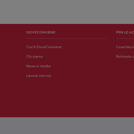
DOVECONVIENE
PER LE A
Cos'è DoveConviene
Cosa facc
Chi siamo
Richieste 
News e media
Lavora con noi