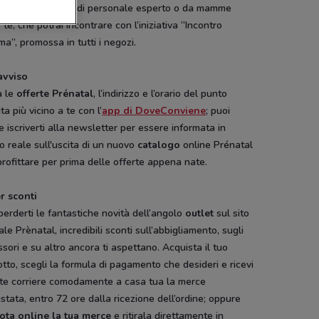
bambino da parte di personale esperto o da mamme
te, che potrai incontrare con l’iniziativa “Incontro
”, promossa in tutti i negozi.
avviso
a le
offerte Prénatal
, l’indirizzo e l’orario del punto
ta più vicino a te con l’
app di DoveConviene
; puoi
 iscriverti alla newsletter per essere informata in
 reale sull'uscita di un nuovo
catalogo
online Prénatal
rofittare per prima delle offerte appena nate.
r sconti
erderti le fantastiche novità dell’angolo
outlet
sul sito
iale Prènatal, incredibili sconti sull’abbigliamento, sugli
sori e su altro ancora ti aspettano. Acquista il tuo
tto, scegli la formula di pagamento che desideri e ricevi
ite corriere comodamente a casa tua la merce
stata, entro 72 ore dalla ricezione dell’ordine; oppure
ota online la tua merce
e ritirala direttamente in