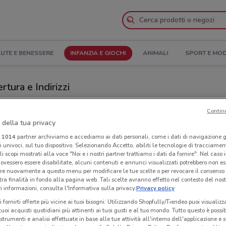
UTE E BENESSERE
INFANZIA E GIOCHI
ANIMALI
SPORT E MO
rtura e Indirizzi
Negozi Prenatal a Bagheria
Contin
 della tua privacy
Neg
i
1014
partner archiviamo e accediamo ai dati personali, come i dati di navigazione g
ri univoci, sul tuo dispositivo. Selezionando Accetto, abiliti le tecnologie di tracciame
li scopi mostrati alla voce "Noi e i nostri partner trattiamo i dati da fornire". Nel caso 
ovessero essere disabilitate, alcuni contenuti e annunci visualizzati potrebbero non ess
re nuovamente a questo menu per modificare le tue scelte o per revocare il consenso
tra finalità in fondo alla pagina web. Tali scelte avranno effetto nel contesto del nost
 informazioni, consulta l'Informativa sulla privacy.
Privacy policy
i fornirti offerte più vicine ai tuoi bisogni: Utilizzando Shopfully/Tiendeo puoi visualizz
i tuoi acquisti quotidiani più attinenti ai tuoi gusti e al tuo mondo. Tutto questo è possi
 strumenti e analisi effettuate in base alle tue attività all'interno dell'applicazione e 