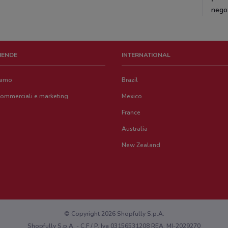
nego
ZIENDE
INTERNATIONAL
iamo
Brazil
commerciali e marketing
Mexico
France
Australia
New Zealand
© Copyright 2026 Shopfully S.p.A.
Shopfully S.p.A. - C.F / P. Iva 03156531208 REA: MI-2029270