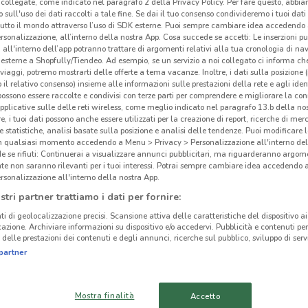
collegate, come indicato nel paragrafo 2 della Privacy Policy. Per fare questo, abbi
 sull'uso dei dati raccolti a tale fine. Se dai il tuo consenso condivideremo i tuoi dati
tutto il mondo attraverso l’uso di SDK esterne. Puoi sempre cambiare idea accedend
rsonalizzazione, all’interno della nostra App. Cosa succede se accetti: Le inserzioni pu
i all'interno dell’app potranno trattare di argomenti relativi alla tua cronologia di na
esterne a Shopfully/Tiendeo. Ad esempio, se un servizio a noi collegato ci informa ch
i viaggi, potremo mostrarti delle offerte a tema vacanze. Inoltre, i dati sulla posizione 
o il relativo consenso) insieme alle informazioni sulle prestazioni della rete e agli ident
 possono essere raccolte e condivisi con terze parti per comprendere e migliorare la conn
pplicative sulle delle reti wireless, come meglio indicato nel paragrafo 13.b della no
Vol
re, i tuoi dati possono anche essere utilizzati per la creazione di report, ricerche di mer
 e statistiche, analisi basate sulla posizione e analisi delle tendenze. Puoi modificare l
in qualsiasi momento accedendo a Menu > Privacy > Personalizzazione all'interno del
Prén
 se rifiuti: Continuerai a visualizzare annunci pubblicitari, ma riguarderanno argome
te non saranno rilevanti per i tuoi interessi. Potrai sempre cambiare idea accedendo
parte
rsonalizzazione all'interno della nostra App.
817 m
passe
stri partner trattiamo i dati per fornire:
fasci
ti di geolocalizzazione precisi. Scansione attiva delle caratteristiche del dispositivo ai 
icazione. Archiviare informazioni su dispositivo e/o accedervi. Pubblicità e contenuti per
cinanze
Vici
delle prestazioni dei contenuti e degli annunci, ricerche sul pubblico, sviluppo di servi
Sfogl
partner
potra
TERMINI IMERESE
CARINI
prema
Mostra finalità
Accetto
ricev
SCIACCA
CASTELVETRANO