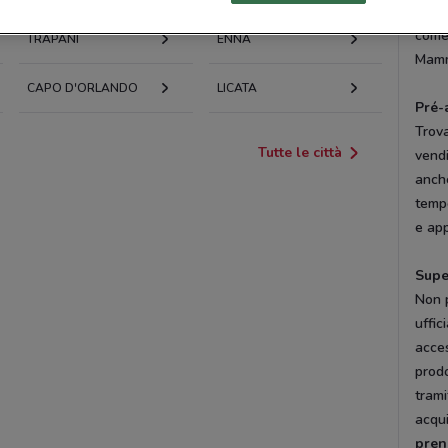
tuo 
come 
TRAPANI
ENNA
Mamma
CAPO D'ORLANDO
LICATA
Pré-
Trov
Tutte le città
vendi
anche
tempo
e app
Supe
Non p
uffic
acces
prodo
tram
acqui
pren