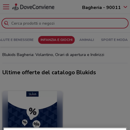
Bagheria - 90011
ALUTE E BENESSERE
INFANZIA E GIOCHI
ANIMALI
SPORT E MODA
Blukids Bagheria: Volantino, Orari di apertura e Indirizzi
Ultime offerte del catalogo Blukids