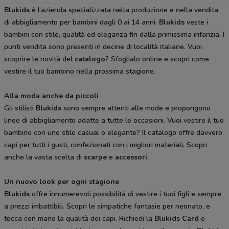
Blukids
è l’azienda specializzata nella produzione e nella vendita
di abbigliamento per bambini dagli 0 ai 14 anni.
Blukids
veste i
bambini con stile, qualità ed eleganza fin dalla primissima infanzia. I
punti vendita sono presenti in decine di località italiane. Vuoi
scoprire le novità del
catalogo
? Sfoglialo online e scopri come
vestire il tuo bambino nella prossima stagione.
Alla moda anche da piccoli
Gli stilisti
Blukids
sono sempre attenti alle mode e propongono
linee di abbigliamento adatte a tutte le occasioni. Vuoi vestire il tuo
bambino con uno stile casual o elegante? Il catalogo offre davvero
capi per tutti i gusti, confezionati con i migliori materiali. Scopri
anche la vasta scelta di
scarpe
e
accessori
.
Un nuovo look per ogni stagione
Blukids
offre innumerevoli possibilità di vestire i tuoi figli e sempre
a prezzi imbattibili. Scopri le simpatiche fantasie per neonato, e
tocca con mano la qualità dei capi. Richiedi la
Blukids Card
e