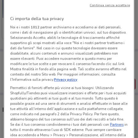
Continua senza accettare
Ci importa della tua privacy
Blukids
Noi e i nostri
1012
partner archiviamo e accediamo ai dati personali,
come i dati di navigazione gli o identificatori univoci, sul tuo dispositivo.
Scade il 19/05
486 m
Selezionando Accetto, abiliti le tecnologie di tracciamento affinché
supportino gli scopi mostrati alla voce "Noi e i nostri partner trattiamo i
dati da fornire". Nel caso in cui queste tecnologie dovessero essere
disabilitate, alcuni contenuti e annunci visualizzati potrebbero non
Porta DoveConviene sempre con te!
essere rilevanti. Puoi accedere nuovamente a questo menu per
Puoi trovare le migliori offerte dei negozi vicino a te,
modificare le tue scelte o per revocare il consenso facendo clic sul link
salvarle e creare la tua lista del risparmio, comodamente
Mostra finalità in fondo alla pagina web. Tali scelte avranno effetto nel
dal tuo cellulare.
contesto del nostro Sito web. Per maggiori informazioni, consulta
l'Informativa sulla privacy.
Privacy policy
SCARICA L’APP
Permettici di fornirti offerte più vicine ai tuoi bisogni: Utilizzando
Shopfully/Tiendeo puoi visualizzare inserzioni e offerte per i tuoi acquisti
quotidiani più attinenti ai tuoi gusti e al tuo mondo. Tutto questo è
possibile grazie ad una serie di strumenti e analisi effettuate in base alle
Negozi Blukids a Bagheria
tue attività all'interno dell'applicazione e sulle piattaforme collegate,
come indicato nel paragrafo 2 della Privacy Policy. Per fare questo,
abbiamo bisogno del tuo consenso sull'uso dei dati raccolti a tale fine.
Se dai il tuo consenso condivideremo i tuoi dati personali con
Partners
in
Via Ruggero VII, 19 Bagheria
tutto il mondo attraverso l’uso di SDK esterne. Puoi sempre cambiare
486 m
idea accedendo a Menu > Privacy > Personalizzazione, all’interno della