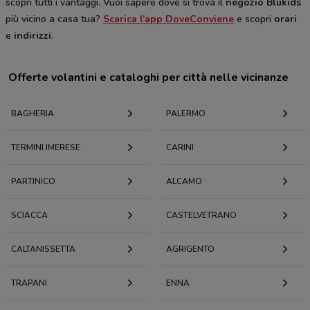
scopri tutti i vantaggi. Vuoi sapere dove si trova il
negozio Blukids
più vicino a casa tua?
Scarica l’app DoveConviene
e scopri
orari
e
indirizzi
.
Offerte volantini e cataloghi per città nelle vicinanze
BAGHERIA
PALERMO
TERMINI IMERESE
CARINI
PARTINICO
ALCAMO
SCIACCA
CASTELVETRANO
CALTANISSETTA
AGRIGENTO
TRAPANI
ENNA