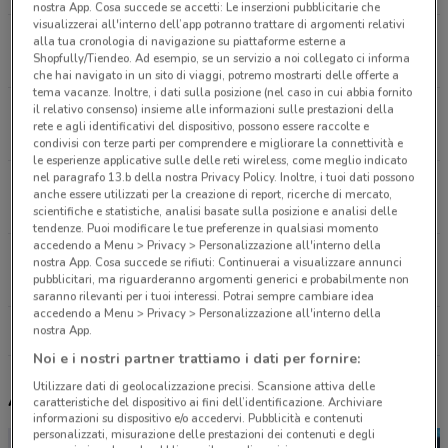
nostra App. Cosa succede se accetti: Le inserzioni pubblicitarie che
visualizzerai all'interno dell’app potranno trattare di argomenti relativi
Corso IV Aprile, 145/147 Misilmeri
alla tua cronologia di navigazione su piattaforme esterne a
Shopfully/Tiendeo. Ad esempio, se un servizio a noi collegato ci informa
6.5 km
che hai navigato in un sito di viaggi, potremo mostrarti delle offerte a
tema vacanze. Inoltre, i dati sulla posizione (nel caso in cui abbia fornito
il relativo consenso) insieme alle informazioni sulle prestazioni della
Via Mariano Stabile, 215 Palermo
rete e agli identificativi del dispositivo, possono essere raccolte e
13.8 km
APERTO
condivisi con terze parti per comprendere e migliorare la connettività e
le esperienze applicative sulle delle reti wireless, come meglio indicato
nel paragrafo 13.b della nostra Privacy Policy. Inoltre, i tuoi dati possono
Piazza F.P. Tosti, 23 Palermo
anche essere utilizzati per la creazione di report, ricerche di mercato,
15.5 km
scientifiche e statistiche, analisi basate sulla posizione e analisi delle
tendenze. Puoi modificare le tue preferenze in qualsiasi momento
accedendo a Menu > Privacy > Personalizzazione all'interno della
Via Notarbartolo, 32-32/A Palermo
nostra App. Cosa succede se rifiuti: Continuerai a visualizzare annunci
pubblicitari, ma riguarderanno argomenti generici e probabilmente non
15.5 km
saranno rilevanti per i tuoi interessi. Potrai sempre cambiare idea
accedendo a Menu > Privacy > Personalizzazione all'interno della
Tutti i negozi Blukids
nostra App.
Noi e i nostri partner trattiamo i dati per fornire:
Utilizzare dati di geolocalizzazione precisi. Scansione attiva delle
Altri volantini nelle vicinanze
caratteristiche del dispositivo ai fini dell’identificazione. Archiviare
informazioni su dispositivo e/o accedervi. Pubblicità e contenuti
personalizzati, misurazione delle prestazioni dei contenuti e degli