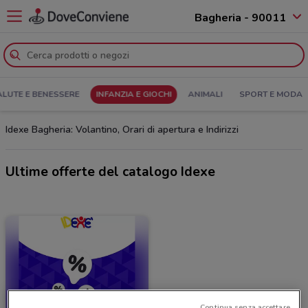
Bagheria - 90011
ALUTE E BENESSERE
INFANZIA E GIOCHI
ANIMALI
SPORT E MODA
Idexe Bagheria: Volantino, Orari di apertura e Indirizzi
Ultime offerte del catalogo Idexe
Continua senza accettare