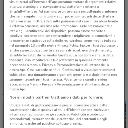
visualizzerai all'interno dell’app potranno trattare di argomenti relativi
alla tua cronologia di navigazione su piattaforme esterne a
Via Wagner 8/C Palermo
Shopfully/Tiendeo. Ad esempio, se un servizio a noi collegato ci informa
che hai navigato in un sito di viaggi, potremo mostrarti delle offerte a
14 km
tema vacanze. Inoltre, i dati sulla posizione (nel caso in cui abbia fornito
il relativo consenso) insieme alle informazioni sulle prestazioni della
rete e agli identificativi del dispositivo, possono essere raccolte e
Via Notarbartolo 21/2L Palermo
condivisi con terze parti per comprendere e migliorare la connettività e
15.3 km
le esperienze applicative sulle delle reti wireless, come meglio indicato
nel paragrafo 13.b della nostra Privacy Policy. Inoltre, i tuoi dati possono
anche essere utilizzati per la creazione di report, ricerche di mercato,
Viale Lazio 68/70 Palermo
scientifiche e statistiche, analisi basate sulla posizione e analisi delle
16.5 km
tendenze. Puoi modificare le tue preferenze in qualsiasi momento
accedendo a Menu > Privacy > Personalizzazione all'interno della
nostra App. Cosa succede se rifiuti: Continuerai a visualizzare annunci
Tutti i negozi Idexe
pubblicitari, ma riguarderanno argomenti generici e probabilmente non
saranno rilevanti per i tuoi interessi. Potrai sempre cambiare idea
accedendo a Menu > Privacy > Personalizzazione all'interno della
nostra App.
Altri volantini nelle vicinanze
Noi e i nostri partner trattiamo i dati per fornire:
Utilizzare dati di geolocalizzazione precisi. Scansione attiva delle
caratteristiche del dispositivo ai fini dell’identificazione. Archiviare
informazioni su dispositivo e/o accedervi. Pubblicità e contenuti
personalizzati, misurazione delle prestazioni dei contenuti e degli
annunci, ricerche sul pubblico, sviluppo di servizi.