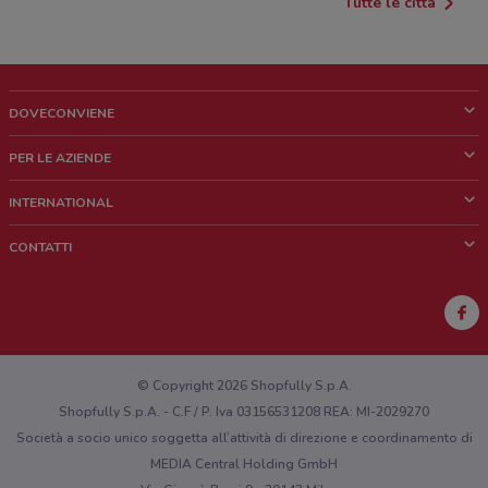
Tutte le città
DOVECONVIENE
Cos'è DoveConviene
PER LE AZIENDE
Chi siamo
Cosa facciamo
INTERNATIONAL
News e media
Richieste commerciali e marketing
Brazil
CONTATTI
Lavora con noi
Mexico
Segnalazione punto vendita
France
Segnalazione Volantino
Australia
Hai un malfunzionamento sul web o sull'app?
New Zealand
© Copyright 2026 Shopfully S.p.A.
Shopfully S.p.A. - C.F / P. Iva 03156531208 REA: MI-2029270
Società a socio unico soggetta all’attività di direzione e coordinamento di
MEDIA Central Holding GmbH