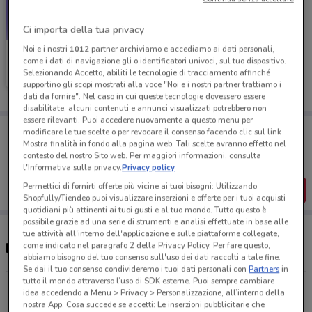
Ci importa della tua privacy
Noi e i nostri
1012
partner archiviamo e accediamo ai dati personali,
Idexe
come i dati di navigazione gli o identificatori univoci, sul tuo dispositivo.
Selezionando Accetto, abiliti le tecnologie di tracciamento affinché
Scade il 19/05
302 m
supportino gli scopi mostrati alla voce "Noi e i nostri partner trattiamo i
dati da fornire". Nel caso in cui queste tecnologie dovessero essere
disabilitate, alcuni contenuti e annunci visualizzati potrebbero non
essere rilevanti. Puoi accedere nuovamente a questo menu per
Porta DoveConviene sempre con te!
modificare le tue scelte o per revocare il consenso facendo clic sul link
Puoi trovare le migliori offerte dei negozi vicino a te,
Mostra finalità in fondo alla pagina web. Tali scelte avranno effetto nel
salvarle e creare la tua lista del risparmio, comodamente
contesto del nostro Sito web. Per maggiori informazioni, consulta
dal tuo cellulare.
l'Informativa sulla privacy.
Privacy policy
Permettici di fornirti offerte più vicine ai tuoi bisogni: Utilizzando
SCARICA L’APP
Shopfully/Tiendeo puoi visualizzare inserzioni e offerte per i tuoi acquisti
quotidiani più attinenti ai tuoi gusti e al tuo mondo. Tutto questo è
possibile grazie ad una serie di strumenti e analisi effettuate in base alle
tue attività all'interno dell'applicazione e sulle piattaforme collegate,
come indicato nel paragrafo 2 della Privacy Policy. Per fare questo,
Negozi Idexe a Bagheria
abbiamo bisogno del tuo consenso sull'uso dei dati raccolti a tale fine.
Se dai il tuo consenso condivideremo i tuoi dati personali con
Partners
in
tutto il mondo attraverso l’uso di SDK esterne. Puoi sempre cambiare
Corso Butera 441 Bagheria
idea accedendo a Menu > Privacy > Personalizzazione, all’interno della
302 m
nostra App. Cosa succede se accetti: Le inserzioni pubblicitarie che