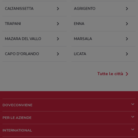
CALTANISSETTA
AGRIGENTO
TRAPANI
ENNA
MAZARA DEL VALLO
MARSALA
CAPO D'ORLANDO
LICATA
Tutte le città
DOVECONVIENE
Cos'è DoveConviene
PER LE AZIENDE
Chi siamo
Cosa facciamo
INTERNATIONAL
News e media
Richieste commerciali e marketing