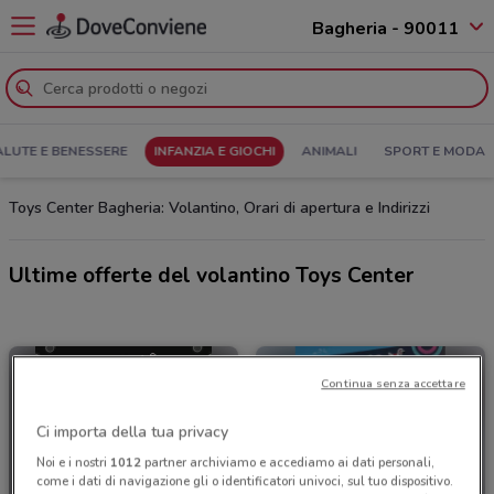
Bagheria - 90011
ALUTE E BENESSERE
INFANZIA E GIOCHI
ANIMALI
SPORT E MODA
Toys Center Bagheria: Volantino, Orari di apertura e Indirizzi
Ultime offerte del volantino Toys Center
Continua senza accettare
Ci importa della tua privacy
Noi e i nostri
1012
partner archiviamo e accediamo ai dati personali,
come i dati di navigazione gli o identificatori univoci, sul tuo dispositivo.