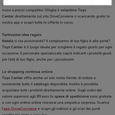
giochi di società da Toys Center troverai sempre tutti i giocattoli più
nuovi a prezzi competitivi. Sfoglia il
volantino Toys
Center
direttamente sul sito DoveConviene o scaricando gratis la
nostra app e scopri tutte le offerte in corso.
Tantissime idee regalo
Natale
si sta avvicinando? Il compleanno di tuo figlio è alle porte?
Toys Center
è il luogo ideale per scegliere il regalo giusto per ogni
occasione. Il personale specializzato saprà indicarti i prodotti giusti
per l’età di tuo figlio, anche per i piccolissimi.
Lo shopping continua online
Toys Center
offre anche un sito molto fornito di notizie e
ovviamente tutto il
catalogo
disponibile. Inoltre è possibile
acquistare tutti i prodotti direttamente online. Sugli ordini del
valore superiore agli 89 euro le
spese di spedizione
sono gratuite
e con ogni ordine online riceverai una simpatica sorpresa. Scarica
l’
app DoveConviene
e scopri gli indirizzi e gli orari dei punti
vendita più vicini a casa tua.