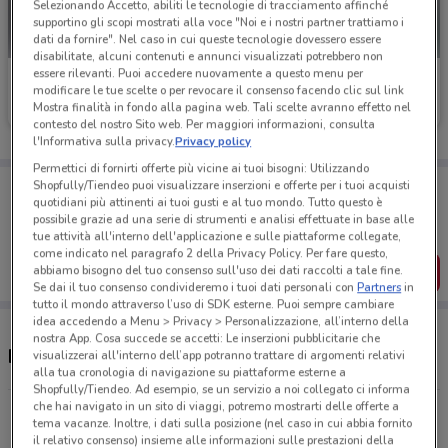
Selezionando Accetto, abiliti le tecnologie di tracciamento affinché
supportino gli scopi mostrati alla voce "Noi e i nostri partner trattiamo i
dati da fornire". Nel caso in cui queste tecnologie dovessero essere
disabilitate, alcuni contenuti e annunci visualizzati potrebbero non
essere rilevanti. Puoi accedere nuovamente a questo menu per
Toys Center
Toys Center
modificare le tue scelte o per revocare il consenso facendo clic sul link
Mostra finalità in fondo alla pagina web. Tali scelte avranno effetto nel
Scade il 31/12
7.2 km
Scade il 26/08
7.2 km
contesto del nostro Sito web. Per maggiori informazioni, consulta
l'Informativa sulla privacy.
Privacy policy
Permettici di fornirti offerte più vicine ai tuoi bisogni: Utilizzando
Porta DoveConviene sempre con te!
Shopfully/Tiendeo puoi visualizzare inserzioni e offerte per i tuoi acquisti
quotidiani più attinenti ai tuoi gusti e al tuo mondo. Tutto questo è
Puoi trovare le migliori offerte dei negozi vicino a te,
salvarle e creare la tua lista del risparmio, comodamente
possibile grazie ad una serie di strumenti e analisi effettuate in base alle
dal tuo cellulare.
tue attività all'interno dell'applicazione e sulle piattaforme collegate,
come indicato nel paragrafo 2 della Privacy Policy. Per fare questo,
abbiamo bisogno del tuo consenso sull'uso dei dati raccolti a tale fine.
SCARICA L’APP
Se dai il tuo consenso condivideremo i tuoi dati personali con
Partners
in
tutto il mondo attraverso l’uso di SDK esterne. Puoi sempre cambiare
idea accedendo a Menu > Privacy > Personalizzazione, all’interno della
nostra App. Cosa succede se accetti: Le inserzioni pubblicitarie che
Negozi Toys Center a Bagheria
visualizzerai all'interno dell’app potranno trattare di argomenti relativi
alla tua cronologia di navigazione su piattaforme esterne a
Shopfully/Tiendeo. Ad esempio, se un servizio a noi collegato ci informa
che hai navigato in un sito di viaggi, potremo mostrarti delle offerte a
Corso dei Mille 1660 Palermo
tema vacanze. Inoltre, i dati sulla posizione (nel caso in cui abbia fornito
7.2 km
CHIUSO
il relativo consenso) insieme alle informazioni sulle prestazioni della