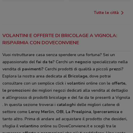
Tutte le città
VOLANTINI E OFFERTE DI BRICOLAGE A VIGNOLA:
RISPARMIA CON DOVECONVIENE
Vuoi ristrutturare casa senza spendere una fortuna? Sei un
appassionato del
fai da te
? Cerchi un
negozio
specializzato nella
vendita di
pavimenti?
Cerchi prodotti di qualità a piccoli
prezzi
?
Esplora la nostra area dedicata al
Bricolage
,
dove potrai
consultare con un semplice click i
volantini
online con le
offerte,
le promozioni
dei migliori negozi dedicati alla vendita al dettaglio
e all’ingrosso di prodotti bricolage e del fai da te
presenti a Vignola
. In questa sezione troverai i
cataloghi
delle migliori catene di
settore come
Leroy Merlin
,
OBI
,
La Prealpina
,
Iperceramica
e
tanto altro. Prima di andare ad acquistare il prodotto che desideri
,
sfoglia il
volantino
online su DoveConviene.it e scegli tra le