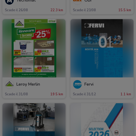
Tecnomat
OBI
Scade il 26/08
22.3 km
Scade il 23/08
15.5 km
Leroy Merlin
Fervi
Scade il 31/08
19.5 km
Scade il 31/12
1.1 km