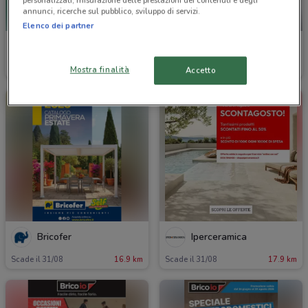
personalizzati, misurazione delle prestazioni dei contenuti e degli
annunci, ricerche sul pubblico, sviluppo di servizi.
NUOVO
Elenco dei partner
Hikoki
Bricofer
Scade il 30/09
16.8 km
Scade il 23/08
16.9 km
Mostra finalità
Accetto
Bricofer
Iperceramica
Scade il 31/08
16.9 km
Scade il 31/08
17.9 km