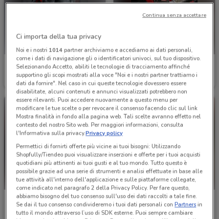
Continua senza accettare
Ci importa della tua privacy
Noi e i nostri
1014
partner archiviamo e accediamo ai dati personali,
come i dati di navigazione gli o identificatori univoci, sul tuo dispositivo.
Einhell
Einhell
Selezionando Accetto, abiliti le tecnologie di tracciamento affinché
supportino gli scopi mostrati alla voce "Noi e i nostri partner trattiamo i
Scade il 31/12
3.2 km
Scade il 31/12
3.2 km
dati da fornire". Nel caso in cui queste tecnologie dovessero essere
disabilitate, alcuni contenuti e annunci visualizzati potrebbero non
essere rilevanti. Puoi accedere nuovamente a questo menu per
modificare le tue scelte o per revocare il consenso facendo clic sul link
Mostra finalità in fondo alla pagina web. Tali scelte avranno effetto nel
contesto del nostro Sito web. Per maggiori informazioni, consulta
l'Informativa sulla privacy.
Privacy policy
Permettici di fornirti offerte più vicine ai tuoi bisogni: Utilizzando
Shopfully/Tiendeo puoi visualizzare inserzioni e offerte per i tuoi acquisti
quotidiani più attinenti ai tuoi gusti e al tuo mondo. Tutto questo è
possibile grazie ad una serie di strumenti e analisi effettuate in base alle
tue attività all'interno dell'applicazione e sulle piattaforme collegate,
come indicato nel paragrafo 2 della Privacy Policy. Per fare questo,
abbiamo bisogno del tuo consenso sull'uso dei dati raccolti a tale fine.
Einhell
Echo
Se dai il tuo consenso condivideremo i tuoi dati personali con
Partners
in
tutto il mondo attraverso l’uso di SDK esterne. Puoi sempre cambiare
Scade il 31/12
3.2 km
Scade il 31/12
3.4 km