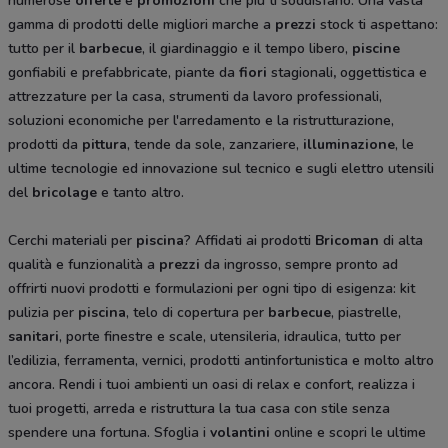
numerose
offerte
e
promozioni
che più ti soddisfano. Una vasta
gamma di prodotti delle migliori marche a
prezzi
stock ti aspettano:
tutto per il
barbecue
, il giardinaggio e il tempo libero,
piscine
gonfiabili e prefabbricate, piante da
fiori
stagionali
,
oggettistica e
attrezzature per la casa, strumenti da lavoro professionali,
soluzioni economiche per l'arredamento e la ristrutturazione,
prodotti da
pittura
, tende da sole, zanzariere,
illuminazione
, le
ultime tecnologie ed innovazione sul tecnico e sugli elettro utensili
del
bricolage
e tanto altro.
Cerchi materiali per
piscina
? Affidati ai prodotti
Bricoman
di alta
qualità e funzionalità a
prezzi
da ingrosso, sempre pronto ad
offrirti nuovi prodotti e formulazioni per ogni tipo di esigenza: kit
pulizia per
piscina
, telo di copertura per
barbecue
, piastrelle,
sanitari
, porte finestre e scale, utensileria, idraulica, tutto per
l’edilizia, ferramenta, vernici, prodotti antinfortunistica e molto altro
ancora. Rendi i tuoi ambienti un oasi di relax e confort, realizza i
tuoi progetti, arreda e ristruttura la tua casa con stile senza
spendere una fortuna. Sfoglia i
volantini
online e scopri le ultime