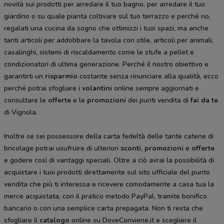
novità sui prodotti per arredare il tuo bagno, per arredare il tuo
giardino o su quale pianta coltivare sul tuo terrazzo e perché no,
regalati una cucina da sogno che ottimizzi i tuoi spazi, ma anche
tanti articoli per addobbare la tavola con stile, articoli per animali,
casalinghi, sistemi di riscaldamento come le stufe a pellet e
condizionatori di ultima generazione. Perché il nostro obiettivo e
garantirti un
risparmio
costante senza rinunciare alla qualità, ecco
perché potrai sfogliare i
volantini
online sempre aggiornati e
consultare le
offerte
e le
promozioni
dei punti vendita di
fai da te
di Vignola.
Inoltre se sei possessore della carta fedeltà delle tante catene di
bricolage potrai usufruire di ulteriori
sconti
,
promozioni
e
offerte
e godere così di vantaggi speciali. Oltre a ciò avrai la possibilità di
acquistare i tuoi prodotti direttamente sul sito ufficiale del punto
vendita che più ti interessa e ricevere comodamente a casa tua la
merce acquistata, con il pratico metodo PayPal, tramite bonifico
bancario o con una semplice carta prepagata. Non ti resta che
sfogliare il
catalogo
online su DoveConviene.it e scegliere il