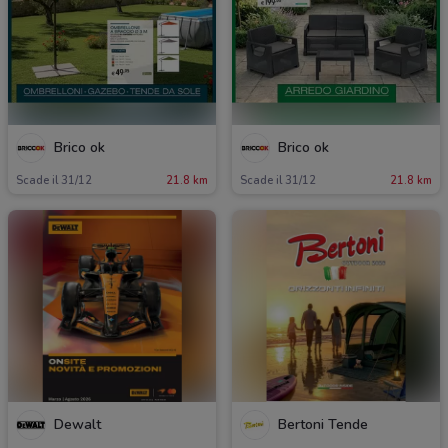
Brico ok
Brico ok
Scade il 31/12
21.8 km
Scade il 31/12
21.8 km
Dewalt
Bertoni Tende