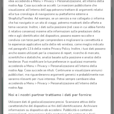
idea accedendo a Menu > Privacy > Personalizzazione, all’interno della
nostra App. Cosa succede se accetti: Le inserzioni pubblicitarie che
visualizzerai all'interno dell’app potranno trattare di argomenti relativi
alla tua cronologia di navigazione su piattaforme esterne a
Shopfully/Tiendeo. Ad esempio, se un servizio a noi collegato ci informa
che hai navigato in un sito di viaggi, potremo mostrarti delle offerte a
tema vacanze. Inoltre, i dati sulla posizione (nel caso in cui abbia fornito
il relativo consenso) insieme alle informazioni sulle prestazioni della
rete e agli identificativi del dispositivo, possono essere raccolte e
condivisi con terze parti per comprendere e migliorare la connettività e
le esperienze applicative sulle delle reti wireless, come meglio indicato
nel paragrafo 13.b della nostra Privacy Policy. Inoltre, i tuoi dati possono
anche essere utilizzati per la creazione di report, ricerche di mercato,
scientifiche e statistiche, analisi basate sulla posizione e analisi delle
Fiamma
Hikoki
tendenze. Puoi modificare le tue preferenze in qualsiasi momento
accedendo a Menu > Privacy > Personalizzazione all'interno della
Scade il 31/12
4.9 km
Scade il 31/12
16.8 km
nostra App. Cosa succede se rifiuti: Continuerai a visualizzare annunci
pubblicitari, ma riguarderanno argomenti generici e probabilmente non
saranno rilevanti per i tuoi interessi. Potrai sempre cambiare idea
accedendo a Menu > Privacy > Personalizzazione all'interno della
nostra App.
Noi e i nostri partner trattiamo i dati per fornire:
Utilizzare dati di geolocalizzazione precisi. Scansione attiva delle
caratteristiche del dispositivo ai fini dell’identificazione. Archiviare
informazioni su dispositivo e/o accedervi. Pubblicità e contenuti