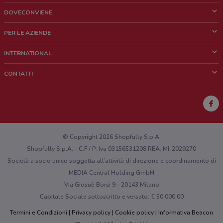
DOVECONVIENE
Cos'è DoveConviene
PER LE AZIENDE
Chi siamo
Cosa facciamo
INTERNATIONAL
News e media
Richieste commerciali e marketing
Brazil
CONTATTI
Lavora con noi
Mexico
Segnalazione punto vendita
France
Segnalazione Volantino
Australia
Hai un malfunzionamento sul web o sull'app?
New Zealand
© Copyright 2026 Shopfully S.p.A.
Shopfully S.p.A. - C.F / P. Iva 03156531208 REA: MI-2029270
Società a socio unico soggetta all’attività di direzione e coordinamento di
MEDIA Central Holding GmbH
Via Giosuè Borsi 9 - 20143 Milano
Capitale Sociale sottoscritto e versato: € 50.000,00
Termini e Condizioni
Privacy policy
Cookie policy
Informativa Beacon