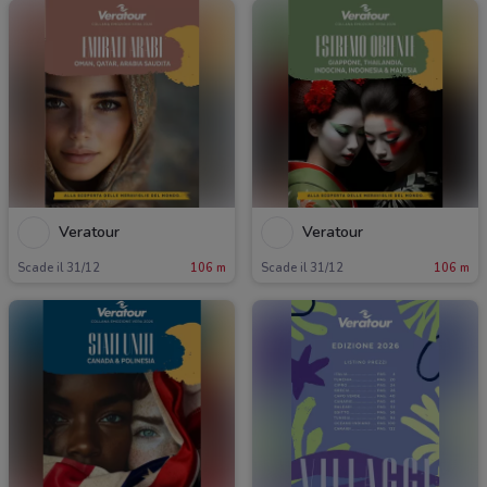
Veratour
Veratour
Scade il 31/12
106 m
Scade il 31/12
106 m