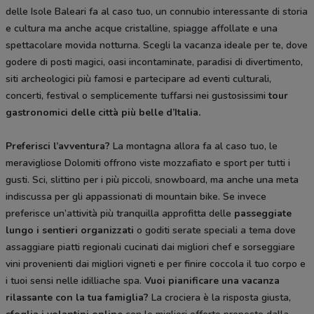
delle Isole Baleari fa al caso tuo, un connubio interessante di storia
e cultura ma anche acque cristalline, spiagge affollate e una
spettacolare movida notturna. Scegli la vacanza ideale per te, dove
godere di posti magici, oasi incontaminate, paradisi di divertimento,
siti archeologici più famosi e partecipare ad eventi culturali,
concerti, festival o semplicemente tuffarsi nei gustosissimi
tour
gastronomici delle città più belle d’Italia.
Preferisci l’avventura?
La montagna allora fa al caso tuo, le
meravigliose Dolomiti offrono viste mozzafiato e sport per tutti i
gusti. Sci, slittino per i più piccoli, snowboard, ma anche una meta
indiscussa per gli appassionati di mountain bike. Se invece
preferisce un’attività più tranquilla approfitta delle
passeggiate
lungo i sentieri organizzati
o goditi serate speciali a tema dove
assaggiare piatti regionali cucinati dai migliori chef e sorseggiare
vini provenienti dai migliori vigneti e per finire coccola il tuo corpo e
i tuoi sensi nelle idilliache spa.
Vuoi pianificare una vacanza
rilassante con la tua famiglia?
La crociera è la risposta giusta,