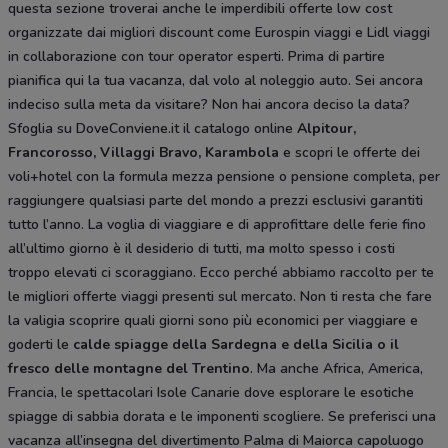
questa sezione troverai anche le imperdibili offerte low cost
organizzate dai migliori discount come Eurospin viaggi e Lidl viaggi
in collaborazione con tour operator esperti. Prima di partire
pianifica qui la tua vacanza, dal volo al noleggio auto. Sei ancora
indeciso sulla meta da visitare? Non hai ancora deciso la data?
Sfoglia su DoveConviene.it il catalogo online
Alpitour,
Francorosso, Villaggi Bravo, Karambola
e scopri le offerte dei
voli+hotel con la formula mezza pensione o pensione completa, per
raggiungere qualsiasi parte del mondo a prezzi esclusivi garantiti
tutto l’anno. La voglia di viaggiare e di approfittare delle ferie fino
all’ultimo giorno è il desiderio di tutti, ma molto spesso i costi
troppo elevati ci scoraggiano. Ecco perché abbiamo raccolto per te
le migliori offerte viaggi presenti sul mercato. Non ti resta che fare
la valigia scoprire quali giorni sono più economici per viaggiare e
goderti le
calde spiagge della Sardegna e della Sicilia o il
fresco delle montagne del Trentino
. Ma anche Africa, America,
Francia, le spettacolari Isole Canarie dove esplorare le esotiche
spiagge di sabbia dorata e le imponenti scogliere. Se preferisci una
vacanza all’insegna del divertimento Palma di Maiorca capoluogo