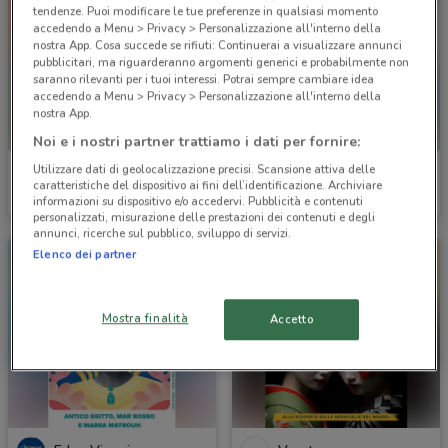
tendenze. Puoi modificare le tue preferenze in qualsiasi momento
accedendo a Menu > Privacy > Personalizzazione all'interno della
nostra App. Cosa succede se rifiuti: Continuerai a visualizzare annunci
pubblicitari, ma riguarderanno argomenti generici e probabilmente non
saranno rilevanti per i tuoi interessi. Potrai sempre cambiare idea
accedendo a Menu > Privacy > Personalizzazione all'interno della
nostra App.
Noi e i nostri partner trattiamo i dati per fornire:
Utilizzare dati di geolocalizzazione precisi. Scansione attiva delle
Eden Viaggi
Eden Viaggi
caratteristiche del dispositivo ai fini dell’identificazione. Archiviare
informazioni su dispositivo e/o accedervi. Pubblicità e contenuti
Scade il 30/04
106 m
Scade il 31/10
106 m
personalizzati, misurazione delle prestazioni dei contenuti e degli
annunci, ricerche sul pubblico, sviluppo di servizi.
Elenco dei partner
Mostra finalità
Accetto