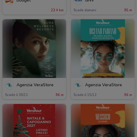
Budget
GNV
23.4 km
Scade domani
95 m
Agenzia VeraStore
Agenzia VeraStore
Scade il 30/11
96 m
Scade il 15/12
96 m