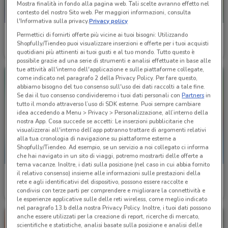
Mostra finalità in fondo alla pagina web. Tali scelte avranno effetto nel
contesto del nostro Sito web. Per maggiori informazioni, consulta
l'Informativa sulla privacy.
Privacy policy
Agenzia VeraStore
Eden Viaggi
Permettici di fornirti offerte più vicine ai tuoi bisogni: Utilizzando
Shopfully/Tiendeo puoi visualizzare inserzioni e offerte per i tuoi acquisti
Scade il 15/12
96 m
Scade il 30/04
106 m
quotidiani più attinenti ai tuoi gusti e al tuo mondo. Tutto questo è
possibile grazie ad una serie di strumenti e analisi effettuate in base alle
tue attività all'interno dell'applicazione e sulle piattaforme collegate,
come indicato nel paragrafo 2 della Privacy Policy. Per fare questo,
abbiamo bisogno del tuo consenso sull'uso dei dati raccolti a tale fine.
Se dai il tuo consenso condivideremo i tuoi dati personali con
Partners
in
tutto il mondo attraverso l’uso di SDK esterne. Puoi sempre cambiare
idea accedendo a Menu > Privacy > Personalizzazione, all’interno della
nostra App. Cosa succede se accetti: Le inserzioni pubblicitarie che
visualizzerai all'interno dell’app potranno trattare di argomenti relativi
alla tua cronologia di navigazione su piattaforme esterne a
Shopfully/Tiendeo. Ad esempio, se un servizio a noi collegato ci informa
che hai navigato in un sito di viaggi, potremo mostrarti delle offerte a
tema vacanze. Inoltre, i dati sulla posizione (nel caso in cui abbia fornito
il relativo consenso) insieme alle informazioni sulle prestazioni della
Eden Viaggi
Eden Viaggi
rete e agli identificativi del dispositivo, possono essere raccolte e
condivisi con terze parti per comprendere e migliorare la connettività e
Scade il 30/04
106 m
Scade il 30/04
106 m
le esperienze applicative sulle delle reti wireless, come meglio indicato
nel paragrafo 13.b della nostra Privacy Policy. Inoltre, i tuoi dati possono
anche essere utilizzati per la creazione di report, ricerche di mercato,
scientifiche e statistiche, analisi basate sulla posizione e analisi delle