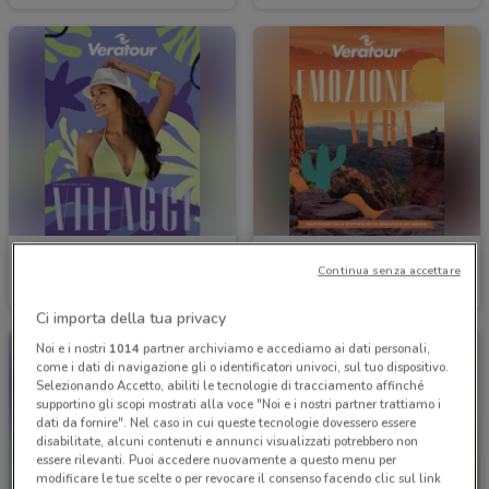
Agenzia VeraStore
Agenzia VeraStore
Continua senza accettare
Scade il 15/12
96 m
Scade il 15/12
96 m
Ci importa della tua privacy
Noi e i nostri
1014
partner archiviamo e accediamo ai dati personali,
come i dati di navigazione gli o identificatori univoci, sul tuo dispositivo.
Selezionando Accetto, abiliti le tecnologie di tracciamento affinché
supportino gli scopi mostrati alla voce "Noi e i nostri partner trattiamo i
dati da fornire". Nel caso in cui queste tecnologie dovessero essere
disabilitate, alcuni contenuti e annunci visualizzati potrebbero non
essere rilevanti. Puoi accedere nuovamente a questo menu per
modificare le tue scelte o per revocare il consenso facendo clic sul link