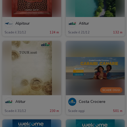
Alpitour
Atitur
Scade il 31/12
124 m
Scade il 21/12
132 m
SCADE OGGI
Atitur
Costa Crociere
Scade il 31/12
230 m
Scade oggi
501 m