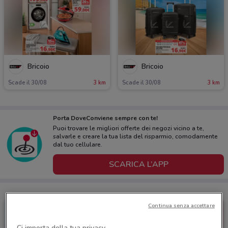
Bricoio
Bricoio
Scade il 30/08
3 km
Scade il 30/08
3 km
Porta DoveConviene sempre con te!
Puoi trovare le migliori offerte dei negozi vicino a te,
salvarle e creare la tua lista del risparmio, comodamente
dal tuo cellulare.
SCARICA L’APP
Continua senza accettare
Ci importa della tua privacy