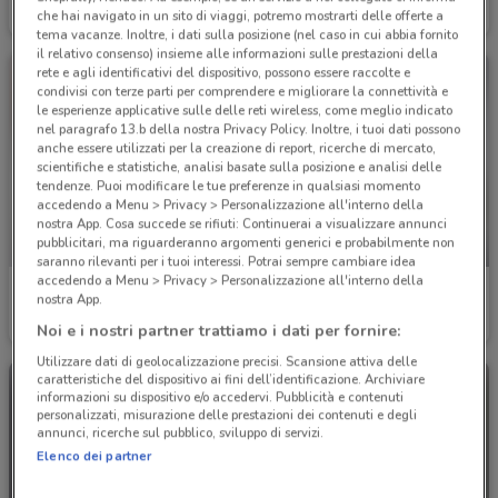
che hai navigato in un sito di viaggi, potremo mostrarti delle offerte a
Scade il 06/09
3 km
Scade il 31/12
4.3 km
tema vacanze. Inoltre, i dati sulla posizione (nel caso in cui abbia fornito
il relativo consenso) insieme alle informazioni sulle prestazioni della
rete e agli identificativi del dispositivo, possono essere raccolte e
condivisi con terze parti per comprendere e migliorare la connettività e
le esperienze applicative sulle delle reti wireless, come meglio indicato
nel paragrafo 13.b della nostra Privacy Policy. Inoltre, i tuoi dati possono
anche essere utilizzati per la creazione di report, ricerche di mercato,
scientifiche e statistiche, analisi basate sulla posizione e analisi delle
tendenze. Puoi modificare le tue preferenze in qualsiasi momento
accedendo a Menu > Privacy > Personalizzazione all'interno della
nostra App. Cosa succede se rifiuti: Continuerai a visualizzare annunci
pubblicitari, ma riguarderanno argomenti generici e probabilmente non
NUOVO
saranno rilevanti per i tuoi interessi. Potrai sempre cambiare idea
accedendo a Menu > Privacy > Personalizzazione all'interno della
Echo
Ottimax
nostra App.
Noi e i nostri partner trattiamo i dati per fornire:
Scade il 31/12
7.2 km
Scade il 23/08
8.1 km
Utilizzare dati di geolocalizzazione precisi. Scansione attiva delle
caratteristiche del dispositivo ai fini dell’identificazione. Archiviare
informazioni su dispositivo e/o accedervi. Pubblicità e contenuti
personalizzati, misurazione delle prestazioni dei contenuti e degli
annunci, ricerche sul pubblico, sviluppo di servizi.
Elenco dei partner