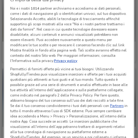
Noi e i nostri
1014
partner archiviamo e accediamo ai dati personali,
come i dati di navigazione gli o identificatori univoci, sul tuo dispositivo.
Selezionando Accetto, abiliti le tecnologie di tracciamento affinché
supportino gli scopi mostrati alla voce "Noi e i nostri partner trattiamo i
dati da fornire". Nel caso in cui queste tecnologie dovessero essere
disabilitate, alcuni contenuti e annunci visualizzati potrebbero non
essere rilevanti. Puoi accedere nuovamente a questo menu per
modificare le tue scelte o per revocare il consenso facendo clic sul link
Bricoio
Bricoio
Mostra finalità in fondo alla pagina web. Tali scelte avranno effetto nel
contesto del nostro Sito web. Per maggiori informazioni, consulta
Scade il 30/08
3 km
Scade il 30/09
3 km
l'Informativa sulla privacy.
Privacy policy
Permettici di fornirti offerte più vicine ai tuoi bisogni: Utilizzando
Shopfully/Tiendeo puoi visualizzare inserzioni e offerte per i tuoi acquisti
quotidiani più attinenti ai tuoi gusti e al tuo mondo. Tutto questo è
possibile grazie ad una serie di strumenti e analisi effettuate in base alle
tue attività all'interno dell'applicazione e sulle piattaforme collegate,
come indicato nel paragrafo 2 della Privacy Policy. Per fare questo,
abbiamo bisogno del tuo consenso sull'uso dei dati raccolti a tale fine.
Se dai il tuo consenso condivideremo i tuoi dati personali con
Partners
in
tutto il mondo attraverso l’uso di SDK esterne. Puoi sempre cambiare
idea accedendo a Menu > Privacy > Personalizzazione, all’interno della
nostra App. Cosa succede se accetti: Le inserzioni pubblicitarie che
visualizzerai all'interno dell’app potranno trattare di argomenti relativi
alla tua cronologia di navigazione su piattaforme esterne a
Bricoio
Fiamma
Shopfully/Tiendeo. Ad esempio, se un servizio a noi collegato ci informa