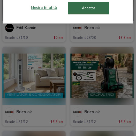
Mostra finalità
Accetto
NUOVO
Edil Kamin
Brico ok
Scade il 31/10
10 km
Scade il 23/08
16.3 km
Brico ok
Brico ok
Scade il 31/12
16.3 km
Scade il 31/12
16.3 km