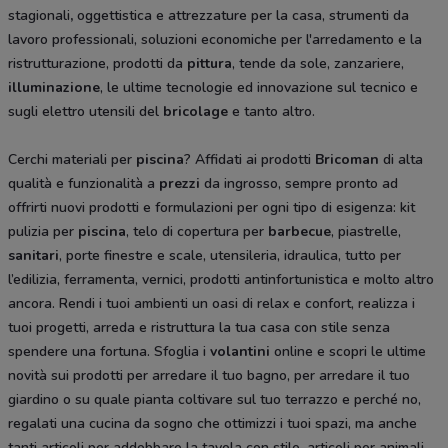
stagionali
,
oggettistica e attrezzature per la casa, strumenti da
lavoro professionali, soluzioni economiche per l'arredamento e la
ristrutturazione, prodotti da
pittura
, tende da sole, zanzariere,
illuminazione
, le ultime tecnologie ed innovazione sul tecnico e
sugli elettro utensili del
bricolage
e tanto altro.
Cerchi materiali per
piscina
? Affidati ai prodotti
Bricoman
di alta
qualità e funzionalità a
prezzi
da ingrosso, sempre pronto ad
offrirti nuovi prodotti e formulazioni per ogni tipo di esigenza: kit
pulizia per
piscina
, telo di copertura per
barbecue
, piastrelle,
sanitari
, porte finestre e scale, utensileria, idraulica, tutto per
l’edilizia, ferramenta, vernici, prodotti antinfortunistica e molto altro
ancora. Rendi i tuoi ambienti un oasi di relax e confort, realizza i
tuoi progetti, arreda e ristruttura la tua casa con stile senza
spendere una fortuna. Sfoglia i
volantini
online e scopri le ultime
novità sui prodotti per arredare il tuo bagno, per arredare il tuo
giardino o su quale pianta coltivare sul tuo terrazzo e perché no,
regalati una cucina da sogno che ottimizzi i tuoi spazi, ma anche
tanti articoli per addobbare la tavola con stile, articoli per animali,