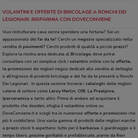
VOLANTINI E OFFERTE DI BRICOLAGE A RONCHI DEI
LEGIONARI: RISPARMIA CON DOVECONVIENE
Vuoi ristrutturare casa senza spendere una fortuna? Sei un
appassionato del
fai da te
? Cerchi un
negozio
specializzato nella
vendita di
pavimenti?
Cerchi prodotti di qualità a piccoli
prezzi
?
Esplora la nostra area dedicata al
Bricolage
,
dove potrai
consultare con un semplice click i
volantini
online con le
offerte,
le promozioni
dei migliori negozi dedicati alla vendita al dettaglio
e all’ingrosso di prodotti bricolage e del fai da te
presenti a Ronchi
Dei Legionari
. In questa sezione troverai i
cataloghi
delle migliori
catene di settore come
Leroy Merlin
,
OBI
,
La Prealpina
,
Iperceramica
e tanto altro. Prima di andare ad acquistare il
prodotto che desideri
,
sfoglia il
volantino
online su
DoveConviene.it e scegli tra le numerose
offerte
e
promozioni
che
più ti soddisfano. Una vasta gamma di prodotti delle migliori marche
a
prezzi
stock ti aspettano: tutto per il
barbecue
, il giardinaggio e il
tempo libero,
piscine
gonfiabili e prefabbricate, piante da
fiori