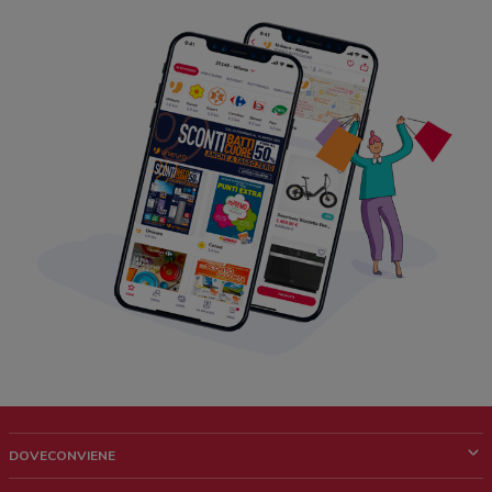
DOVECONVIENE
Cos'è DoveConviene