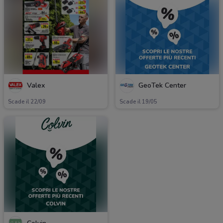
Valex
GeoTek Center
Scade il 22/09
Scade il 19/05