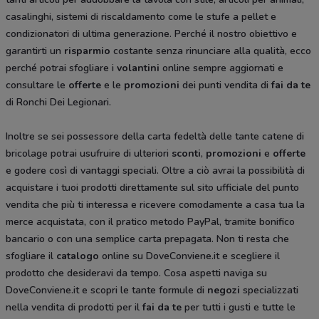
casalinghi, sistemi di riscaldamento come le stufe a pellet e
condizionatori di ultima generazione. Perché il nostro obiettivo e
garantirti un
risparmio
costante senza rinunciare alla qualità, ecco
perché potrai sfogliare i
volantini
online sempre aggiornati e
consultare le
offerte
e le
promozioni
dei punti vendita di
fai da te
di Ronchi Dei Legionari.
Inoltre se sei possessore della carta fedeltà delle tante catene di
bricolage potrai usufruire di ulteriori
sconti
,
promozioni
e
offerte
e godere così di vantaggi speciali. Oltre a ciò avrai la possibilità di
acquistare i tuoi prodotti direttamente sul sito ufficiale del punto
vendita che più ti interessa e ricevere comodamente a casa tua la
merce acquistata, con il pratico metodo PayPal, tramite bonifico
bancario o con una semplice carta prepagata. Non ti resta che
sfogliare il
catalogo
online su DoveConviene.it e scegliere il
prodotto che desideravi da tempo. Cosa aspetti naviga su
DoveConviene.it e scopri le tante formule di
negozi
specializzati
nella vendita di prodotti per il
fai da te
per tutti i gusti e tutte le