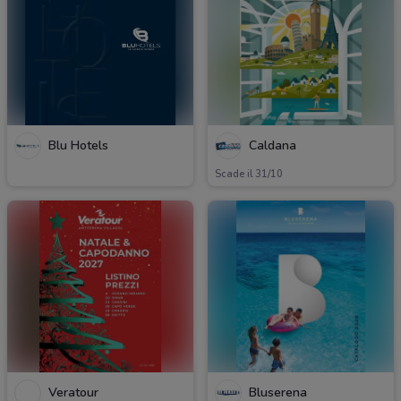
Blu Hotels
Caldana
Scade il 31/10
Veratour
Bluserena