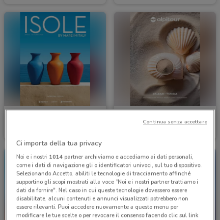
Alpitour
Alpitour
Continua senza accettare
Scade il 31/10
460 m
Scade il 31/10
460 m
Ci importa della tua privacy
Noi e i nostri
1014
partner archiviamo e accediamo ai dati personali,
come i dati di navigazione gli o identificatori univoci, sul tuo dispositivo.
Selezionando Accetto, abiliti le tecnologie di tracciamento affinché
supportino gli scopi mostrati alla voce "Noi e i nostri partner trattiamo i
dati da fornire". Nel caso in cui queste tecnologie dovessero essere
disabilitate, alcuni contenuti e annunci visualizzati potrebbero non
essere rilevanti. Puoi accedere nuovamente a questo menu per
modificare le tue scelte o per revocare il consenso facendo clic sul link