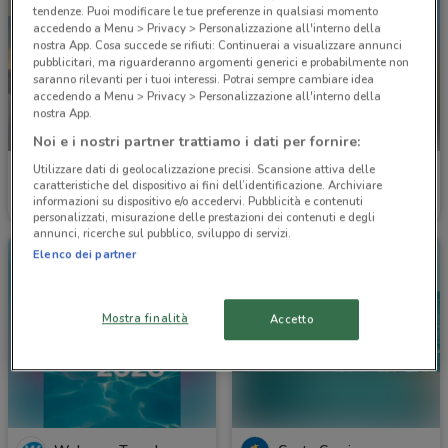
tendenze. Puoi modificare le tue preferenze in qualsiasi momento
accedendo a Menu > Privacy > Personalizzazione all'interno della
nostra App. Cosa succede se rifiuti: Continuerai a visualizzare annunci
pubblicitari, ma riguarderanno argomenti generici e probabilmente non
saranno rilevanti per i tuoi interessi. Potrai sempre cambiare idea
accedendo a Menu > Privacy > Personalizzazione all'interno della
nostra App.
-1 GIORNO
Noi e i nostri partner trattiamo i dati per fornire:
Utilizzare dati di geolocalizzazione precisi. Scansione attiva delle
Costa Crociere
Welcome Travel
caratteristiche del dispositivo ai fini dell’identificazione. Archiviare
informazioni su dispositivo e/o accedervi. Pubblicità e contenuti
Scade domani
3.1 km
Scade il 30/09
3.1 km
personalizzati, misurazione delle prestazioni dei contenuti e degli
annunci, ricerche sul pubblico, sviluppo di servizi.
Elenco dei partner
Mostra finalità
Accetto