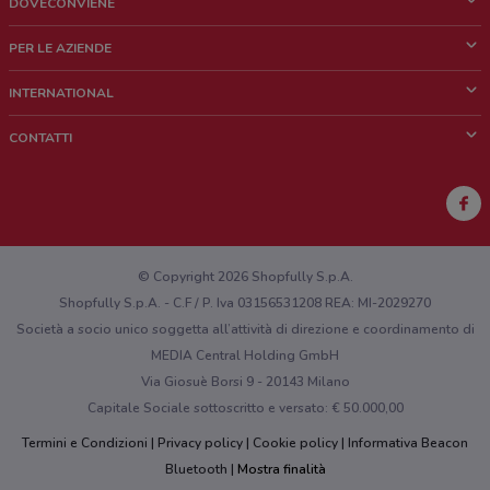
DOVECONVIENE
Cos'è DoveConviene
PER LE AZIENDE
Chi siamo
Cosa facciamo
INTERNATIONAL
News e media
Richieste commerciali e marketing
Brazil
CONTATTI
Lavora con noi
Mexico
Segnalazione punto vendita
France
Segnalazione Volantino
Australia
Hai un malfunzionamento sul web o sull'app?
New Zealand
© Copyright 2026 Shopfully S.p.A.
Shopfully S.p.A. - C.F / P. Iva 03156531208 REA: MI-2029270
Società a socio unico soggetta all’attività di direzione e coordinamento di
MEDIA Central Holding GmbH
Via Giosuè Borsi 9 - 20143 Milano
Capitale Sociale sottoscritto e versato: € 50.000,00
Termini e Condizioni
Privacy policy
Cookie policy
Informativa Beacon
Bluetooth
Mostra finalità