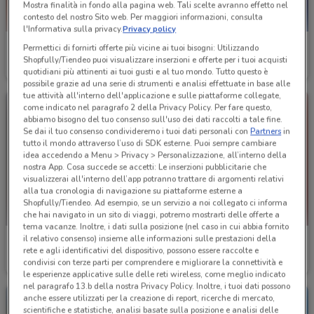
Mostra finalità in fondo alla pagina web. Tali scelte avranno effetto nel
contesto del nostro Sito web. Per maggiori informazioni, consulta
l'Informativa sulla privacy.
Privacy policy
Alpitour
Alpitour
Permettici di fornirti offerte più vicine ai tuoi bisogni: Utilizzando
Shopfully/Tiendeo puoi visualizzare inserzioni e offerte per i tuoi acquisti
Scade il 31/10
460 m
Scade il 31/12
460 m
quotidiani più attinenti ai tuoi gusti e al tuo mondo. Tutto questo è
possibile grazie ad una serie di strumenti e analisi effettuate in base alle
tue attività all'interno dell'applicazione e sulle piattaforme collegate,
come indicato nel paragrafo 2 della Privacy Policy. Per fare questo,
abbiamo bisogno del tuo consenso sull'uso dei dati raccolti a tale fine.
Se dai il tuo consenso condivideremo i tuoi dati personali con
Partners
in
tutto il mondo attraverso l’uso di SDK esterne. Puoi sempre cambiare
idea accedendo a Menu > Privacy > Personalizzazione, all’interno della
nostra App. Cosa succede se accetti: Le inserzioni pubblicitarie che
visualizzerai all'interno dell’app potranno trattare di argomenti relativi
alla tua cronologia di navigazione su piattaforme esterne a
Shopfully/Tiendeo. Ad esempio, se un servizio a noi collegato ci informa
che hai navigato in un sito di viaggi, potremo mostrarti delle offerte a
tema vacanze. Inoltre, i dati sulla posizione (nel caso in cui abbia fornito
il relativo consenso) insieme alle informazioni sulle prestazioni della
Alpitour
Alpitour
rete e agli identificativi del dispositivo, possono essere raccolte e
condivisi con terze parti per comprendere e migliorare la connettività e
Scade il 31/12
460 m
Scade il 31/12
460 m
le esperienze applicative sulle delle reti wireless, come meglio indicato
nel paragrafo 13.b della nostra Privacy Policy. Inoltre, i tuoi dati possono
anche essere utilizzati per la creazione di report, ricerche di mercato,
scientifiche e statistiche, analisi basate sulla posizione e analisi delle