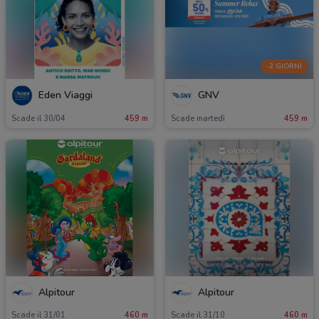
-2 GIORNI
Eden Viaggi
GNV
Scade il 30/04
459 m
Scade martedì
459 m
Alpitour
Alpitour
Scade il 31/01
460 m
Scade il 31/10
460 m