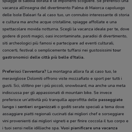
spiagge di sabbia dorata e le imponenti scogliere. Se preferisci una
vacanza all’insegna del divertimento Palma di Maiorca capoluogo
delle Isole Baleari fa al caso tuo, un connubio interessante di storia
e cultura ma anche acque cristalline, spiagge affollate e una
spettacolare movida notturna. Scegli la vacanza ideale per te, dove
godere di posti magici, oasi incontaminate, paradisi di divertimento,
siti archeologici più famosi e partecipare ad eventi culturali,
concerti, festival o semplicemente tuffarsi nei gustosissimi
tour
gastronomici delle città più belle d’Italia.
Preferisci l’avventura?
La montagna allora fa al caso tuo, le
meravigliose Dolomiti offrono viste mozzafiato e sport per tutti i
gusti. Sci, slittino per i più piccoli, snowboard, ma anche una meta
indiscussa per gli appassionati di mountain bike. Se invece
preferisce un’attività più tranquilla approfitta delle
passeggiate
lungo i sentieri organizzati
o goditi serate speciali a tema dove
assaggiare piatti regionali cucinati dai migliori chef e sorseggiare
vini provenienti dai migliori vigneti e per finire coccola il tuo corpo e
i tuoi sensi nelle idilliache spa.
Vuoi pianificare una vacanza