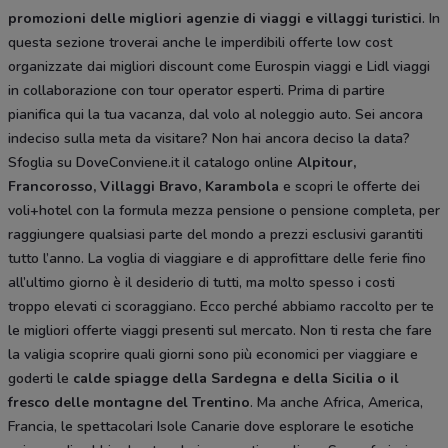
promozioni delle migliori agenzie di viaggi e villaggi turistici
. In
questa sezione troverai anche le imperdibili offerte low cost
organizzate dai migliori discount come Eurospin viaggi e Lidl viaggi
in collaborazione con tour operator esperti. Prima di partire
pianifica qui la tua vacanza, dal volo al noleggio auto. Sei ancora
indeciso sulla meta da visitare? Non hai ancora deciso la data?
Sfoglia su DoveConviene.it il catalogo online
Alpitour,
Francorosso, Villaggi Bravo, Karambola
e scopri le offerte dei
voli+hotel con la formula mezza pensione o pensione completa, per
raggiungere qualsiasi parte del mondo a prezzi esclusivi garantiti
tutto l’anno. La voglia di viaggiare e di approfittare delle ferie fino
all’ultimo giorno è il desiderio di tutti, ma molto spesso i costi
troppo elevati ci scoraggiano. Ecco perché abbiamo raccolto per te
le migliori offerte viaggi presenti sul mercato. Non ti resta che fare
la valigia scoprire quali giorni sono più economici per viaggiare e
goderti le
calde spiagge della Sardegna e della Sicilia o il
fresco delle montagne del Trentino
. Ma anche Africa, America,
Francia, le spettacolari Isole Canarie dove esplorare le esotiche