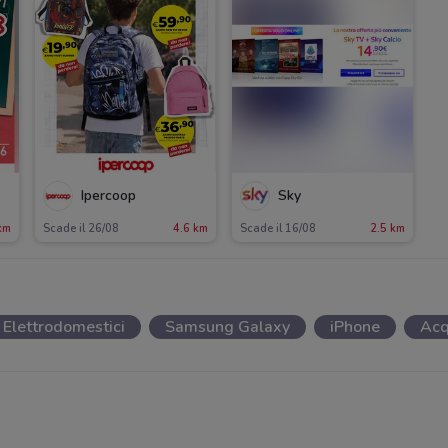
Ipercoop
Sky
km
Scade il 26/08
4.6 km
Scade il 16/08
2.5 km
Elettrodomestici
Samsung Galaxy
iPhone
Acq