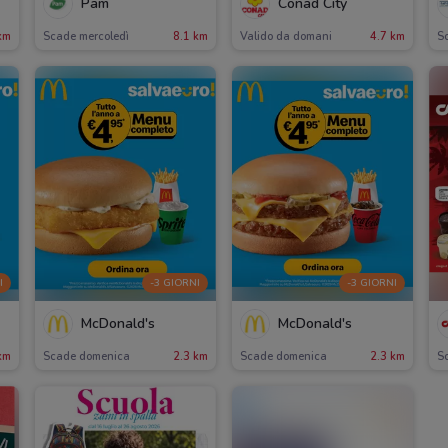
Pam
Conad City
km
Scade mercoledì
8.1 km
Valido da domani
4.7 km
Sc
I
-3 GIORNI
-3 GIORNI
McDonald's
McDonald's
km
Scade domenica
2.3 km
Scade domenica
2.3 km
Sc