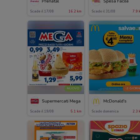
Prenatal
Spesa Facile
Scade il 17/08
16.2 km
Scade il 31/08
7.9 
NUOVO
-3 GIORN
Supermercati Mega
McDonald's
Scade il 19/08
5.1 km
Scade domenica
2.3 