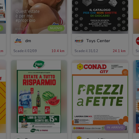
O
NUOVO
dm
Toys Center
km
Scade il 02/09
10.4 km
Scade il 31/12
24.1 km
S
IN ARRIVO