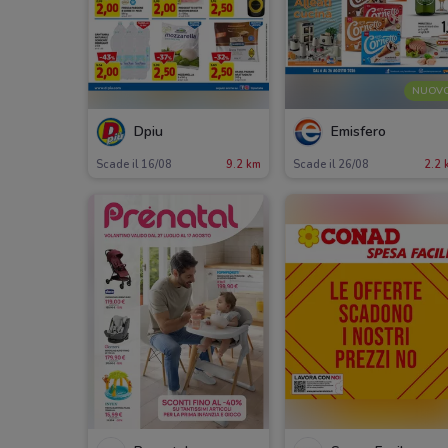
NUOV
Dpiu
Emisfero
Scade il 16/08
9.2 km
Scade il 26/08
2.2 