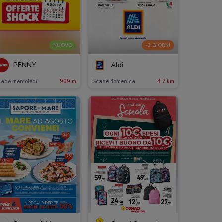
NUOVO
-3 GIORNI
PENNY
Aldi
cade mercoledì
909 m
Scade domenica
4.7 km