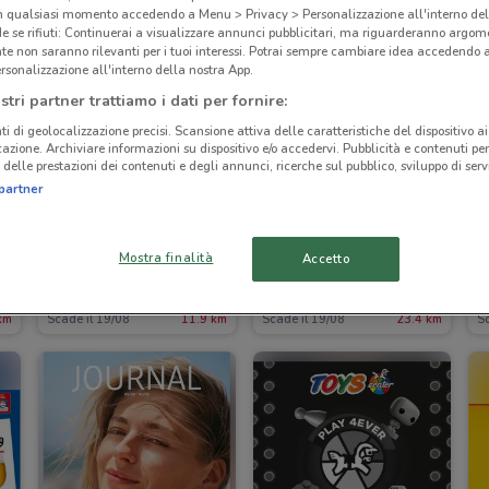
in qualsiasi momento accedendo a Menu > Privacy > Personalizzazione all'interno del
 se rifiuti: Continuerai a visualizzare annunci pubblicitari, ma riguarderanno argome
te non saranno rilevanti per i tuoi interessi. Potrai sempre cambiare idea accedendo
rsonalizzazione all'interno della nostra App.
stri partner trattiamo i dati per fornire:
ti di geolocalizzazione precisi. Scansione attiva delle caratteristiche del dispositivo ai 
icazione. Archiviare informazioni su dispositivo e/o accedervi. Pubblicità e contenuti per
delle prestazioni dei contenuti e degli annunci, ricerche sul pubblico, sviluppo di servi
partner
I
Mostra finalità
Accetto
Expert
Famila
km
Scade il 19/08
11.9 km
Scade il 19/08
23.4 km
Sc