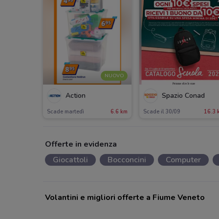
NUOVO
Action
Spazio Conad
Scade martedì
6.6 km
Scade il 30/09
16.3 
Offerte in evidenza
Giocattoli
Bocconcini
Computer
Volantini e migliori offerte a Fiume Veneto