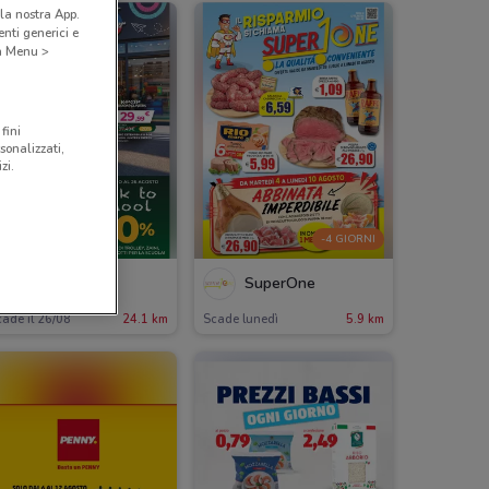
la nostra App.
nti generici e
 a Menu >
fini
sonalizzati,
zi.
-4 GIORNI
Toys Center
SuperOne
ade il 26/08
24.1 km
Scade lunedì
5.9 km