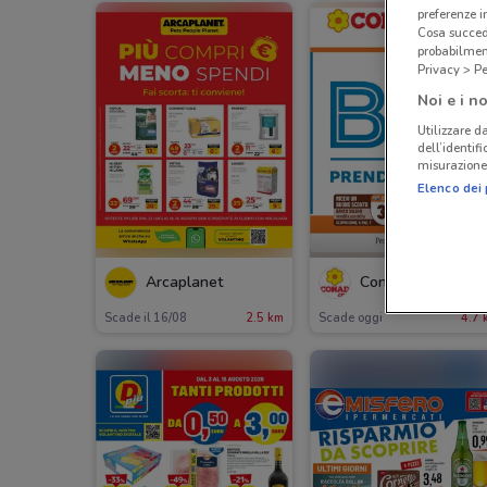
preferenze 
Cosa succede
probabilmen
Privacy > Pe
Noi e i no
Utilizzare da
dell’identif
misurazione 
Elenco dei 
SCADE OGG
Arcaplanet
Conad City
Scade il 16/08
2.5 km
Scade oggi
4.7 