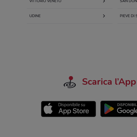
VITTORIO VENETO
SAN DONÀ
UDINE
PIEVE DI
Scarica l’App