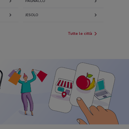
PAGNACCO
JESOLO
Tutte le città