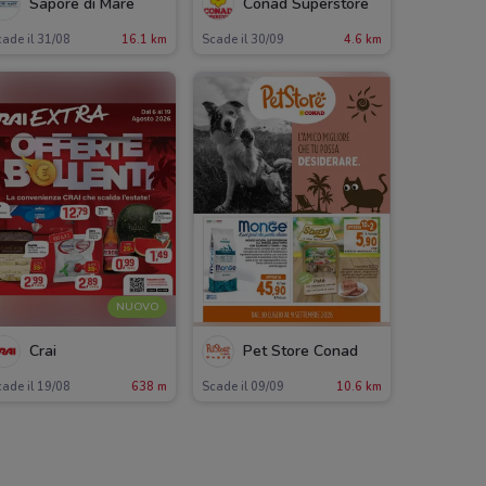
Sapore di Mare
Conad Superstore
ade il 31/08
16.1 km
Scade il 30/09
4.6 km
NUOVO
Crai
Pet Store Conad
ade il 19/08
638 m
Scade il 09/09
10.6 km