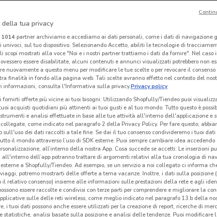
Contin
O
-2 GIORNI
 della tua privacy
Alì e Alìper
SuperOne
i
1014
partner archiviamo e accediamo ai dati personali, come i dati di navigazione g
ri univoci, sul tuo dispositivo. Selezionando Accetto, abiliti le tecnologie di tracciame
 m
Scade il 19/08
9 km
Scade lunedì
16.4 km
Sc
li scopi mostrati alla voce "Noi e i nostri partner trattiamo i dati da fornire". Nel caso 
ovessero essere disabilitate, alcuni contenuti e annunci visualizzati potrebbero non ess
re nuovamente a questo menu per modificare le tue scelte o per revocare il consenso
tra finalità in fondo alla pagina web. Tali scelte avranno effetto nel contesto del nost
 informazioni, consulta l'Informativa sulla privacy.
Privacy policy
i fornirti offerte più vicine ai tuoi bisogni: Utilizzando Shopfully/Tiendeo puoi visualizz
i tuoi acquisti quotidiani più attinenti ai tuoi gusti e al tuo mondo. Tutto questo è possi
 strumenti e analisi effettuate in base alle tue attività all'interno dell'applicazione e 
collegate, come indicato nel paragrafo 2 della Privacy Policy. Per fare questo, abbi
 sull'uso dei dati raccolti a tale fine. Se dai il tuo consenso condivideremo i tuoi dati
tutto il mondo attraverso l’uso di SDK esterne. Puoi sempre cambiare idea accedend
rsonalizzazione, all’interno della nostra App. Cosa succede se accetti: Le inserzioni pu
i all'interno dell’app potranno trattare di argomenti relativi alla tua cronologia di na
esterne a Shopfully/Tiendeo. Ad esempio, se un servizio a noi collegato ci informa ch
O
NUOVO
i viaggi, potremo mostrarti delle offerte a tema vacanze. Inoltre, i dati sulla posizione 
o il relativo consenso) insieme alle informazioni sulle prestazioni della rete e agli ident
Toys Center
JYSK
 possono essere raccolte e condivisi con terze parti per comprendere e migliorare la conn
pplicative sulle delle reti wireless, come meglio indicato nel paragrafo 13.b della no
km
Scade il 31/12
25 km
Scade mercoledì
11.8 km
S
re, i tuoi dati possono anche essere utilizzati per la creazione di report, ricerche di mer
 e statistiche, analisi basate sulla posizione e analisi delle tendenze. Puoi modificare l