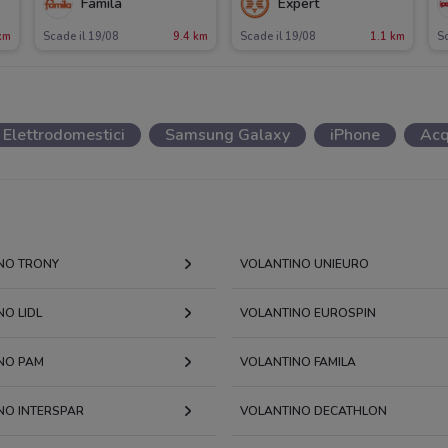
Famila
Expert
km
Scade il 19/08
9.4 km
Scade il 19/08
1.1 km
Sc
Elettrodomestici
Samsung Galaxy
iPhone
Acq
NO TRONY
VOLANTINO UNIEURO
O LIDL
VOLANTINO EUROSPIN
NO PAM
VOLANTINO FAMILA
NO INTERSPAR
VOLANTINO DECATHLON