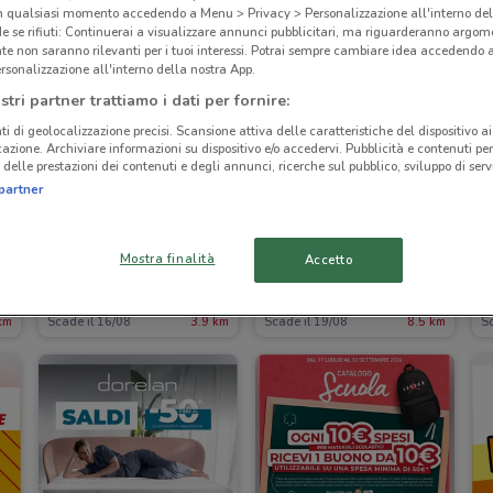
in qualsiasi momento accedendo a Menu > Privacy > Personalizzazione all'interno del
 se rifiuti: Continuerai a visualizzare annunci pubblicitari, ma riguarderanno argome
te non saranno rilevanti per i tuoi interessi. Potrai sempre cambiare idea accedendo
rsonalizzazione all'interno della nostra App.
stri partner trattiamo i dati per fornire:
ti di geolocalizzazione precisi. Scansione attiva delle caratteristiche del dispositivo ai 
icazione. Archiviare informazioni su dispositivo e/o accedervi. Pubblicità e contenuti per
delle prestazioni dei contenuti e degli annunci, ricerche sul pubblico, sviluppo di servi
partner
NUOVO
Mostra finalità
Accetto
Dpiu
Supermercati Mega
km
Scade il 16/08
3.9 km
Scade il 19/08
8.5 km
Sc