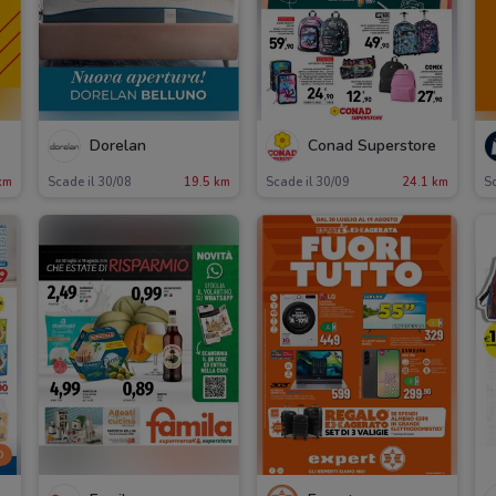
Dorelan
Conad Superstore
km
Scade il 30/08
19.5 km
Scade il 30/09
24.1 km
Sc
O