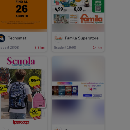
Tecnomat
Famila Superstore
ade il 26/08
8.8 km
Scade il 19/08
14 km