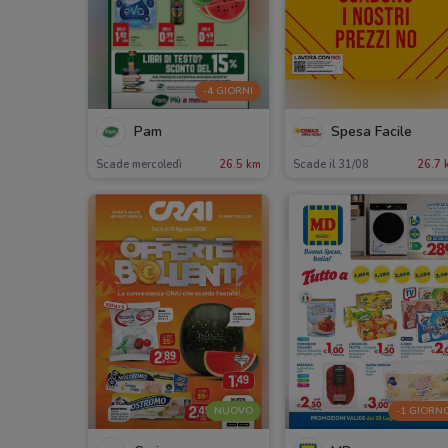
-4 GIORNI
Pam
Spesa Facile
Scade mercoledì
26.5 km
Scade il 31/08
26.7 
NUOVO
-1 GIORN