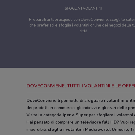
SFOGLIA I VOLANTINI
Preparati ai tuoi acquisti con DoveConviene: scegli le cate
che preferisci e sfoglia i volantini online dei negozi della t
città
DOVECONVIENE, TUTTI I VOLANTINI E LE OFF
DoveConviene
ti permette di
sfogliare i volantini onl
dei prodotti in commercio, gli indirizzi e gli orari delle pri
Visita la categoria
Iper e Super
per sfogliare i volantini 
Hai pensato di comprare un
televisore full HD
? Vuoi r
imperdibili,
sfoglia i volantini
Mediaworld, Unieuro, T