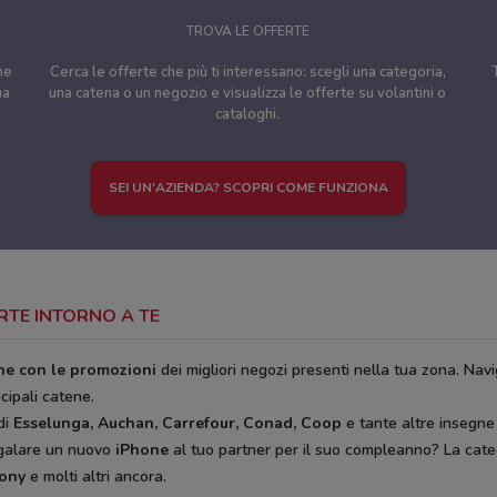
TROVA LE OFFERTE
ne
Cerca le offerte che più ti interessano: scegli una categoria,
ua
una catena o un negozio e visualizza le offerte su volantini o
cataloghi.
SEI UN'AZIENDA? SCOPRI COME FUNZIONA
ERTE INTORNO A TE
ine con le promozioni
dei migliori negozi presenti nella tua zona. Navi
ncipali catene.
di
Esselunga, Auchan, Carrefour, Conad, Coop
e tante altre insegne
egalare un nuovo
iPhone
al tuo partner per il suo compleanno? La cat
rony
e molti altri ancora.