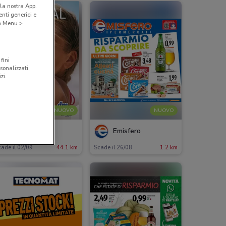
la nostra App.
nti generici e
 a Menu >
fini
sonalizzati,
zi.
NUOVO
NUOVO
dm
Emisfero
ade il 02/09
44.1 km
Scade il 26/08
1.2 km