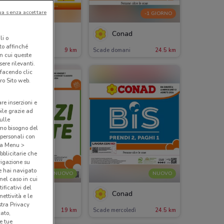
ua senza accettare
-1 GIORNO
Alì e Alìper
Conad
li o
nto affinché
ade il 19/08
9 km
Scade domani
24.5 km
in cui queste
ere rilevanti.
 facendo clic
ro Sito web.
are inserzioni e
bile grazie ad
sulle
amo bisogno del
 personali con
o a Menu >
bblicitarie che
vigazione su
e hai navigato
NUOVO
NUOVO
(nel caso in cui
ificativi del
Conad City
Conad
ettività e le
stra Privacy
cade giovedì
19 km
Scade mercoledì
24.5 km
cato,
e tue