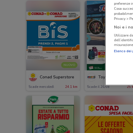
preferenze 
Cosa succede
probabilmen
Privacy > Pe
Noi e i no
Utilizzare da
dell’identif
misurazione 
Elenco dei 
NUOVO
Conad Superstore
Toys Center
Scade mercoledì
24.1 km
Scade il 26/08
25 