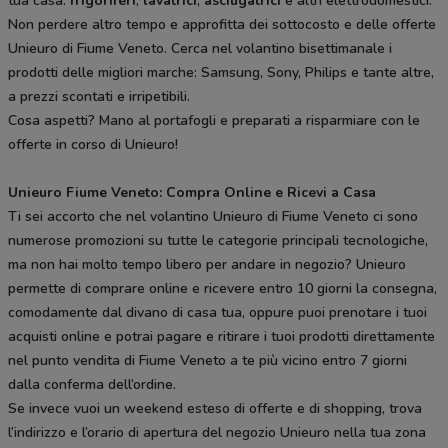
tua casa:
frigoriferi
,
lavatrici
,
asciugatrici
e altri elettrodomestici.
Non perdere altro tempo e approfitta dei sottocosto e delle offerte
Unieuro di Fiume Veneto. Cerca nel volantino bisettimanale i
prodotti delle migliori marche: Samsung, Sony, Philips e tante altre,
a prezzi scontati e irripetibili.
Cosa aspetti? Mano al portafogli e preparati a risparmiare con le
offerte in corso di Unieuro!
Unieuro Fiume Veneto: Compra Online e Ricevi a Casa
Ti sei accorto che nel volantino Unieuro di Fiume Veneto ci sono
numerose promozioni su tutte le categorie principali tecnologiche,
ma non hai molto tempo libero per andare in negozio? Unieuro
permette di comprare online e ricevere entro 10 giorni la consegna,
comodamente dal divano di casa tua, oppure puoi prenotare i tuoi
acquisti online e potrai pagare e ritirare i tuoi prodotti direttamente
nel punto vendita di Fiume Veneto a te più vicino entro 7 giorni
dalla conferma dell’ordine.
Se invece vuoi un weekend esteso di offerte e di shopping, trova
l’indirizzo e l’orario di apertura del negozio Unieuro nella tua zona