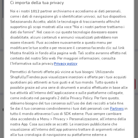
Ci importa della tua privacy
Noi e i nostri
1012
partner archiviamo e accediamo ai dati personali,
-3 GIORNI
come i dati di navigazione gli o identificatori univoci, sul tuo dispositivo.
Selezionando Accetto, abiliti le tecnologie di tracciamento affinché
Unieuro
supportino gli scopi mostrati alla voce "Noi e i nostri partner trattiamo i
dati da fornire". Nel caso in cui queste tecnologie dovessero essere
Scade domenica
2.2 km
disabilitate, alcuni contenuti e annunci visualizzati potrebbero non
essere rilevanti. Puoi accedere nuovamente a questo menu per
modificare le tue scelte o per revocare il consenso facendo clic sul link
Mostra finalità in fondo alla pagina web. Tali scelte avranno effetto nel
Porta DoveConviene sempre con te!
contesto del nostro Sito web. Per maggiori informazioni, consulta
Puoi trovare le migliori offerte dei negozi vicino a te,
l'Informativa sulla privacy.
Privacy policy
salvarle e creare la tua lista del risparmio, comodamente
Permettici di fornirti offerte più vicine ai tuoi bisogni: Utilizzando
dal tuo cellulare.
Shopfully/Tiendeo puoi visualizzare inserzioni e offerte per i tuoi acquisti
quotidiani più attinenti ai tuoi gusti e al tuo mondo. Tutto questo è
SCARICA L’APP
possibile grazie ad una serie di strumenti e analisi effettuate in base alle
tue attività all'interno dell'applicazione e sulle piattaforme collegate,
come indicato nel paragrafo 2 della Privacy Policy. Per fare questo,
abbiamo bisogno del tuo consenso sull'uso dei dati raccolti a tale fine.
Se dai il tuo consenso condivideremo i tuoi dati personali con
Partners
in
Orari e Indirizzi Unieuro
tutto il mondo attraverso l’uso di SDK esterne. Puoi sempre cambiare
idea accedendo a Menu > Privacy > Personalizzazione, all’interno della
nostra App. Cosa succede se accetti: Le inserzioni pubblicitarie che
Via Maestri Del Lavoro, 42 Fiume Veneto
visualizzerai all'interno dell’app potranno trattare di argomenti relativi
2.2 km
APERTO
alla tua cronologia di navigazione su piattaforme esterne a