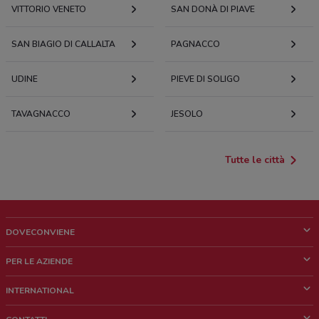
VITTORIO VENETO
SAN DONÀ DI PIAVE
SAN BIAGIO DI CALLALTA
PAGNACCO
UDINE
PIEVE DI SOLIGO
TAVAGNACCO
JESOLO
Tutte le città
DOVECONVIENE
Cos'è DoveConviene
PER LE AZIENDE
Chi siamo
Cosa facciamo
INTERNATIONAL
News e media
Richieste commerciali e marketing
Brazil