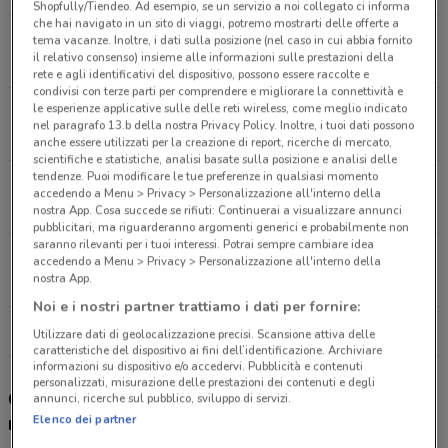
Shopfully/Tiendeo. Ad esempio, se un servizio a noi collegato ci informa
che hai navigato in un sito di viaggi, potremo mostrarti delle offerte a
Via Puccini, 99 Vigonovo Di Fontanafredda
tema vacanze. Inoltre, i dati sulla posizione (nel caso in cui abbia fornito
il relativo consenso) insieme alle informazioni sulle prestazioni della
15.2 km
APERTO
rete e agli identificativi del dispositivo, possono essere raccolte e
condivisi con terze parti per comprendere e migliorare la connettività e
le esperienze applicative sulle delle reti wireless, come meglio indicato
Via Prati Guori, 29 Portogruaro
nel paragrafo 13.b della nostra Privacy Policy. Inoltre, i tuoi dati possono
16.2 km
APERTO
anche essere utilizzati per la creazione di report, ricerche di mercato,
scientifiche e statistiche, analisi basate sulla posizione e analisi delle
tendenze. Puoi modificare le tue preferenze in qualsiasi momento
Viale Venezia 7 Motta Di Livenza
accedendo a Menu > Privacy > Personalizzazione all'interno della
18.9 km
APERTO
nostra App. Cosa succede se rifiuti: Continuerai a visualizzare annunci
pubblicitari, ma riguarderanno argomenti generici e probabilmente non
saranno rilevanti per i tuoi interessi. Potrai sempre cambiare idea
Via Maestri Del Commercio, 2 Oderzo
accedendo a Menu > Privacy > Personalizzazione all'interno della
nostra App.
24 km
APERTO
Noi e i nostri partner trattiamo i dati per fornire:
Tutti i negozi Unieuro
Utilizzare dati di geolocalizzazione precisi. Scansione attiva delle
caratteristiche del dispositivo ai fini dell’identificazione. Archiviare
informazioni su dispositivo e/o accedervi. Pubblicità e contenuti
personalizzati, misurazione delle prestazioni dei contenuti e degli
Gli sconti del nuovo volantino Unieuro e i
annunci, ricerche sul pubblico, sviluppo di servizi.
Elenco dei partner
negozi