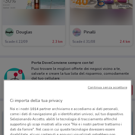
Douglas
Pinalli
Scade il 22/09
2.3 km
Scade il 31/08
2.4 km
Porta DoveConviene sempre con te!
Puoi trovare le migliori offerte dei negozi vicino a te,
salvarle e creare la tua lista del risparmio, comodamente
dal tuo cellulare.
Continua senza accettare
SCARICA L’APP
Ci importa della tua privacy
Noi e i nostri
1014
partner archiviamo e accediamo ai dati personali,
come i dati di navigazione gli o identificatori univoci, sul tuo dispositivo.
Selezionando Accetto, abiliti le tecnologie di tracciamento affinché
supportino gli scopi mostrati alla voce "Noi e i nostri partner trattiamo i
dati da fornire". Nel caso in cui queste tecnologie dovessero essere
disabilitate, alcuni contenuti e annunci visualizzati potrebbero non