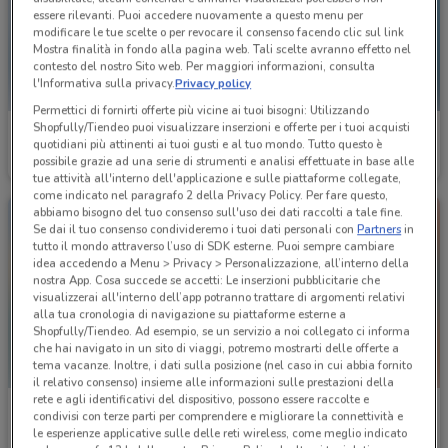
essere rilevanti. Puoi accedere nuovamente a questo menu per
modificare le tue scelte o per revocare il consenso facendo clic sul link
Mostra finalità in fondo alla pagina web. Tali scelte avranno effetto nel
contesto del nostro Sito web. Per maggiori informazioni, consulta
l'Informativa sulla privacy.
Privacy policy
Permettici di fornirti offerte più vicine ai tuoi bisogni: Utilizzando
Shopfully/Tiendeo puoi visualizzare inserzioni e offerte per i tuoi acquisti
Tigotà
Il Tulipano
quotidiani più attinenti ai tuoi gusti e al tuo mondo. Tutto questo è
possibile grazie ad una serie di strumenti e analisi effettuate in base alle
Scade il 31/08
4.6 km
Scade il 19/08
4.8 km
tue attività all'interno dell'applicazione e sulle piattaforme collegate,
come indicato nel paragrafo 2 della Privacy Policy. Per fare questo,
abbiamo bisogno del tuo consenso sull'uso dei dati raccolti a tale fine.
Se dai il tuo consenso condivideremo i tuoi dati personali con
Partners
in
tutto il mondo attraverso l’uso di SDK esterne. Puoi sempre cambiare
idea accedendo a Menu > Privacy > Personalizzazione, all’interno della
nostra App. Cosa succede se accetti: Le inserzioni pubblicitarie che
visualizzerai all'interno dell’app potranno trattare di argomenti relativi
alla tua cronologia di navigazione su piattaforme esterne a
Shopfully/Tiendeo. Ad esempio, se un servizio a noi collegato ci informa
che hai navigato in un sito di viaggi, potremo mostrarti delle offerte a
tema vacanze. Inoltre, i dati sulla posizione (nel caso in cui abbia fornito
il relativo consenso) insieme alle informazioni sulle prestazioni della
rete e agli identificativi del dispositivo, possono essere raccolte e
Sirene Blu
Sirene Blu
condivisi con terze parti per comprendere e migliorare la connettività e
le esperienze applicative sulle delle reti wireless, come meglio indicato
Scade il 23/08
6.3 km
Scade il 23/08
6.3 km