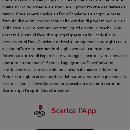
non era stato così semplice, non ti resta che sfogliare il
volantino
online su DoveConviene.it e scegliere il prodotto che desideravi da
tempo. Cosa aspetti naviga su DoveConviene.it e scopri le tante
formule di
negozi
specializzati nella vendita di prodotti per la cura
della casa e della persona per tutti i gusti e tutte le tasche. Non
perdere il gusto di
fare shopping risparmiando
, iscriviti alla
newsletter di DoveConviene e ricevi in anteprima i
cataloghi
con le
migliori
offerte
, le
promozioni
e gli eventuali
coupon
che ti
faranno usufruire di imperdibili e vantaggiosi
sconti
. Non conosci le
aperture straordinarie? Scarica l'app gratuita DoveConviene
direttamente sul tuo smartphone e scopri il numero di telefono,
l'
indirizzo
e gli
orari
di apertura del punto vendita che più soddisfa
le tue esigenze. DoveConviene lo specialista del tuo
risparmio
!
Scarica qui l’app di DoveConviene
.
Scarica l’App