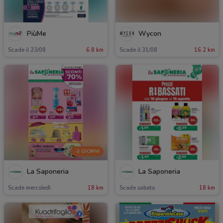
PiùMe
Wycon
Scade il 23/08
6.8 km
Scade il 31/08
16.2 km
-3 GIORNI
La Saponeria
La Saponeria
Scade mercoledì
18 km
Scade sabato
18 km