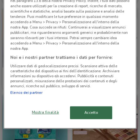
nel paragrafo 13.b della nostra Privacy Policy. Inoltre, i tuoi dati possono
anche essere utilizzati per la creazione di report, ricerche di mercato,
scientifiche e statistiche, analisi basate sulla posizione e analisi delle
tendenze. Puoi modificare le tue preferenze in qualsiasi momento
accedendo a Menu > Privacy > Personalizzazione all'interno della
nostra App. Cosa succede se rifiuti: Continuerai a visualizzare annunci
pubblicitari, ma riguarderanno argomenti generici e probabilmente non
saranno rilevanti per i tuoi interessi. Potrai sempre cambiare idea
accedendo a Menu > Privacy > Personalizzazione all'interno della
nostra App.
Noi e i nostri partner trattiamo i dati per fornire:
Utilizzare dati di geolocalizzazione precisi. Scansione attiva delle
caratteristiche del dispositivo ai fini dell’identificazione. Archiviare
Sirene Blu
Sephora
informazioni su dispositivo e/o accedervi. Pubblicità e contenuti
personalizzati, misurazione delle prestazioni dei contenuti e degli
Scade il 31/08
6.3 km
Scade il 31/08
6.7 km
annunci, ricerche sul pubblico, sviluppo di servizi.
Elenco dei partner
Mostra finalità
Accetto