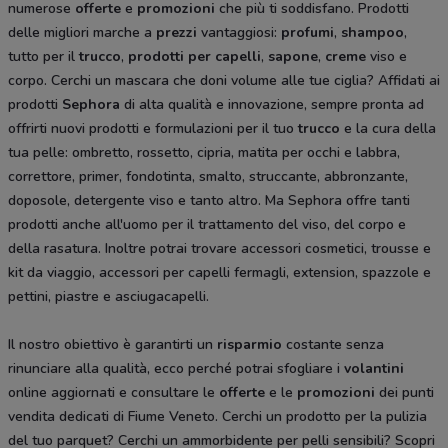
numerose
offerte
e
promozioni
che più ti soddisfano. Prodotti
delle migliori marche a
prezzi
vantaggiosi:
profumi
,
shampoo
,
tutto per il
trucco
,
prodotti per capelli
,
sapone
,
creme
viso e
corpo. Cerchi un mascara che doni volume alle tue ciglia? Affidati ai
prodotti
Sephora
di alta qualità e innovazione, sempre pronta ad
offrirti nuovi prodotti e formulazioni per il tuo
trucco
e la cura della
tua pelle: ombretto, rossetto, cipria, matita per occhi e labbra,
correttore, primer, fondotinta, smalto, struccante, abbronzante,
doposole, detergente viso e tanto altro. Ma
Sephora offre tanti
prodotti anche all'uomo per il trattamento del viso, del corpo e
della rasatura. Inoltre potrai trovare accessori cosmetici, trousse e
kit da viaggio, accessori per capelli fermagli, extension, spazzole e
pettini, piastre e asciugacapelli.
Il nostro obiettivo è garantirti un
risparmio
costante senza
rinunciare alla qualità, ecco perché potrai sfogliare i
volantini
online aggiornati e consultare le
offerte
e le
promozioni
dei punti
vendita dedicati di Fiume Veneto. Cerchi un prodotto per la pulizia
del tuo parquet? Cerchi un ammorbidente per pelli sensibili? Scopri