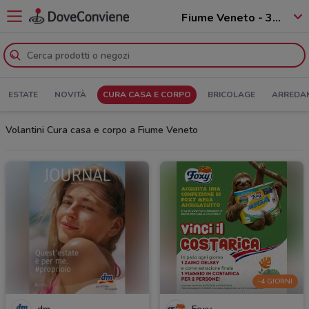
Fiume Veneto - 33080
ESTATE
NOVITÀ
CURA CASA E CORPO
BRICOLAGE
ARREDA
Volantini Cura casa e corpo a Fiume Veneto
-4 GIORNI