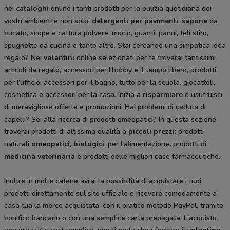
nei
cataloghi
online i tanti prodotti per la pulizia quotidiana dei
vostri ambienti e non solo:
detergenti per pavimenti
,
sapone
da
bucato, scope e cattura polvere, mocio, guanti, panni, teli stiro,
spugnette da cucina e tanto altro. Stai cercando una simpatica idea
regalo? Nei
volantini
online selezionati per te troverai tantissimi
articoli da regalo, accessori per l’hobby e il tempo libero, prodotti
per l’ufficio, accessori per il bagno, tutto per la scuola, giocattoli,
cosmetica e accessori per la casa. Inizia a
risparmiare
e usufruisci
di meravigliose offerte e promozioni. Hai problemi di caduta di
capelli? Sei alla ricerca di prodotti omeopatici? In questa sezione
troverai prodotti di altissima qualità a
piccoli prezzi
: prodotti
naturali
omeopatici
,
biologici
, per l'alimentazione
,
prodotti di
medicina veterinaria
e prodotti delle migliori case farmaceutiche.
Inoltre in molte catene avrai la possibilità di acquistare i tuoi
prodotti direttamente sul sito ufficiale e ricevere comodamente a
casa tua la merce acquistata, con il pratico metodo PayPal, tramite
bonifico bancario o con una semplice carta prepagata. L'acquisto