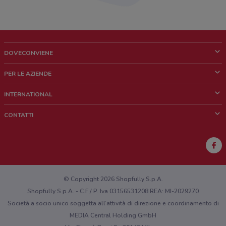
DOVECONVIENE
Cos'è DoveConviene
PER LE AZIENDE
Chi siamo
Cosa facciamo
INTERNATIONAL
News e media
Richieste commerciali e marketing
Brazil
CONTATTI
Lavora con noi
Mexico
Segnalazione punto vendita
France
Segnalazione Volantino
Australia
Hai un malfunzionamento sul web o sull'app?
New Zealand
© Copyright 2026 Shopfully S.p.A.
Shopfully S.p.A. - C.F / P. Iva 03156531208 REA: MI-2029270
Società a socio unico soggetta all’attività di direzione e coordinamento di
MEDIA Central Holding GmbH