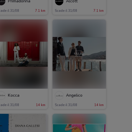
Primadonna
Alcott
ade il 31/08
7.1 km
Scade il 31/08
7.1 km
Kocca
Angelico
ade il 31/08
14 km
Scade il 31/08
14 km