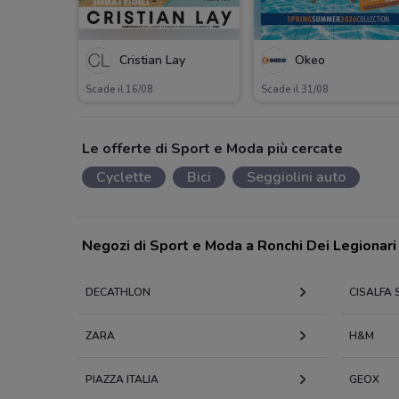
Cristian Lay
Okeo
Scade il 16/08
Scade il 31/08
Le offerte di Sport e Moda più cercate
Cyclette
Bici
Seggiolini auto
Negozi di Sport e Moda a Ronchi Dei Legionari
DECATHLON
CISALFA
ZARA
H&M
PIAZZA ITALIA
GEOX