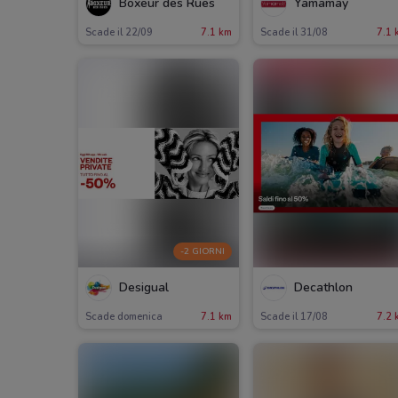
Boxeur des Rues
Yamamay
Scade il 22/09
7.1 km
Scade il 31/08
7.1 
-2 GIORNI
Desigual
Decathlon
Scade domenica
7.1 km
Scade il 17/08
7.2 