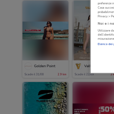
preferenze 
Cosa succede
probabilmen
Privacy > Pe
Noi e i no
Utilizzare da
dell’identif
misurazione 
Elenco dei 
Golden Point
Valleverde
Scade il 31/08
2.9 km
Scade il 22/09
3 