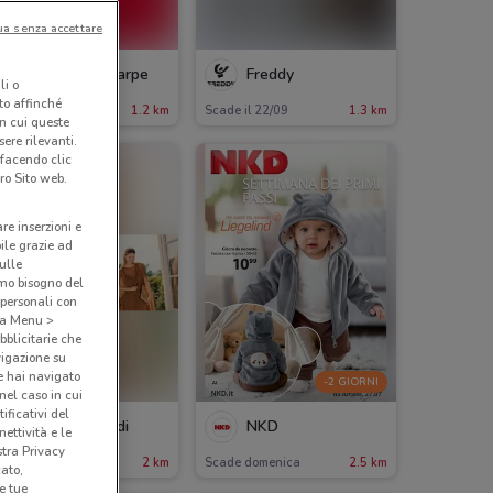
ua senza accettare
Scarpe & Scarpe
Freddy
li o
nto affinché
ade il 30/09
1.2 km
Scade il 22/09
1.3 km
in cui queste
ere rilevanti.
 facendo clic
ro Sito web.
are inserzioni e
bile grazie ad
sulle
amo bisogno del
 personali con
o a Menu >
bblicitarie che
vigazione su
e hai navigato
-2 GIORNI
(nel caso in cui
ificativi del
Marina Rinaldi
NKD
ettività e le
stra Privacy
ade il 18/08
2 km
Scade domenica
2.5 km
cato,
e tue