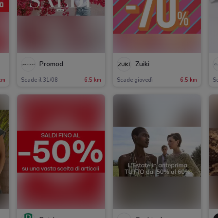
Promod
Zuiki
km
Scade il 31/08
6.5 km
Scade giovedì
6.5 km
Sc