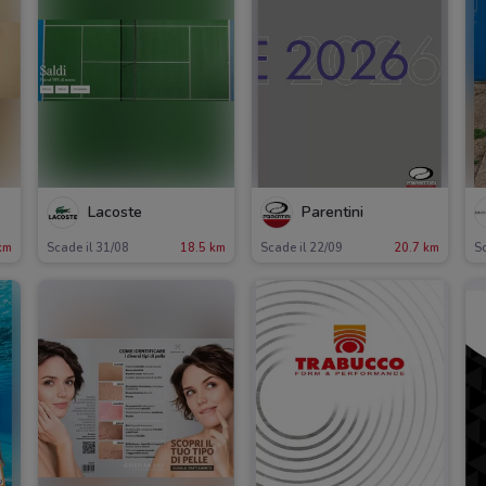
Lacoste
Parentini
km
Scade il 31/08
18.5 km
Scade il 22/09
20.7 km
Sc