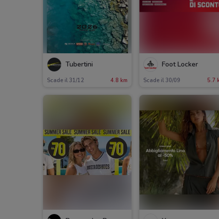
Tubertini
Foot Locker
Scade il 31/12
4.8 km
Scade il 30/09
5.7 