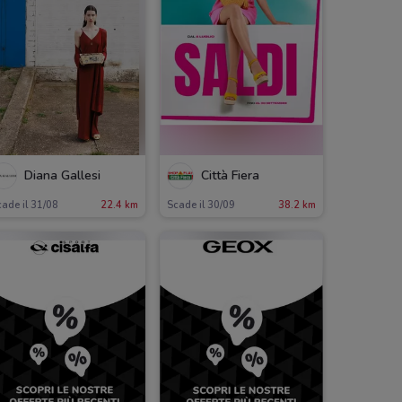
Diana Gallesi
Città Fiera
ade il 31/08
22.4 km
Scade il 30/09
38.2 km