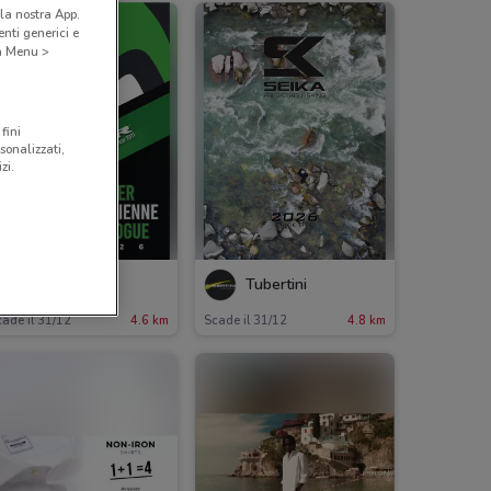
la nostra App.
nti generici e
 a Menu >
fini
sonalizzati,
zi.
Maver
Tubertini
ade il 31/12
4.6 km
Scade il 31/12
4.8 km