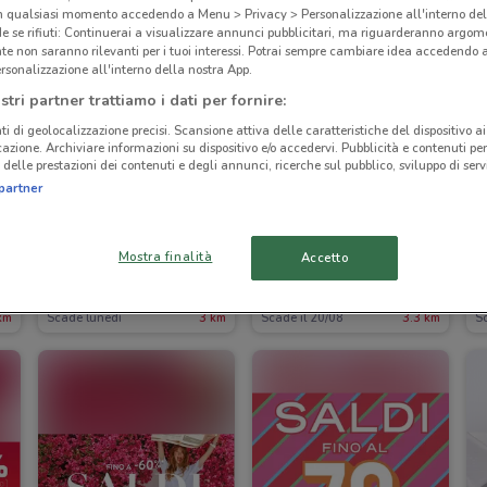
in qualsiasi momento accedendo a Menu > Privacy > Personalizzazione all'interno del
 se rifiuti: Continuerai a visualizzare annunci pubblicitari, ma riguarderanno argome
te non saranno rilevanti per i tuoi interessi. Potrai sempre cambiare idea accedendo
rsonalizzazione all'interno della nostra App.
stri partner trattiamo i dati per fornire:
ti di geolocalizzazione precisi. Scansione attiva delle caratteristiche del dispositivo ai 
icazione. Archiviare informazioni su dispositivo e/o accedervi. Pubblicità e contenuti per
delle prestazioni dei contenuti e degli annunci, ricerche sul pubblico, sviluppo di servi
partner
-3 GIORNI
NUOVO
Mostra finalità
Accetto
Geox
Fiorella Rubino
km
Scade lunedì
3 km
Scade il 20/08
3.3 km
Sc