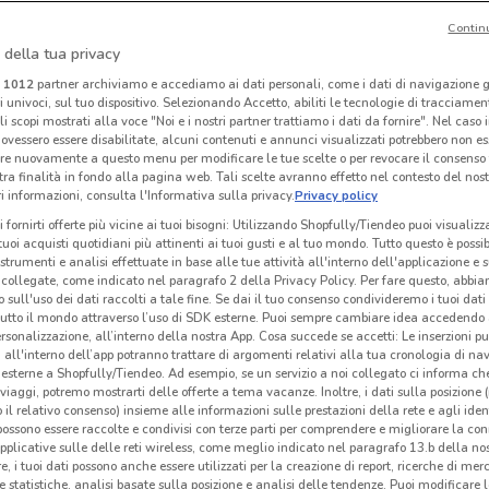
Contin
 della tua privacy
OVS
Oltre
i
1012
partner archiviamo e accediamo ai dati personali, come i dati di navigazione g
ri univoci, sul tuo dispositivo. Selezionando Accetto, abiliti le tecnologie di tracciame
 m
Scade il 31/08
1.1 km
Scade il 31/08
1.2 km
Sc
li scopi mostrati alla voce "Noi e i nostri partner trattiamo i dati da fornire". Nel caso 
ovessero essere disabilitate, alcuni contenuti e annunci visualizzati potrebbero non ess
re nuovamente a questo menu per modificare le tue scelte o per revocare il consenso
tra finalità in fondo alla pagina web. Tali scelte avranno effetto nel contesto del nost
 informazioni, consulta l'Informativa sulla privacy.
Privacy policy
i fornirti offerte più vicine ai tuoi bisogni: Utilizzando Shopfully/Tiendeo puoi visualizz
i tuoi acquisti quotidiani più attinenti ai tuoi gusti e al tuo mondo. Tutto questo è possi
 strumenti e analisi effettuate in base alle tue attività all'interno dell'applicazione e 
collegate, come indicato nel paragrafo 2 della Privacy Policy. Per fare questo, abbi
 sull'uso dei dati raccolti a tale fine. Se dai il tuo consenso condivideremo i tuoi dati
tutto il mondo attraverso l’uso di SDK esterne. Puoi sempre cambiare idea accedend
rsonalizzazione, all’interno della nostra App. Cosa succede se accetti: Le inserzioni pu
i all'interno dell’app potranno trattare di argomenti relativi alla tua cronologia di na
esterne a Shopfully/Tiendeo. Ad esempio, se un servizio a noi collegato ci informa ch
i viaggi, potremo mostrarti delle offerte a tema vacanze. Inoltre, i dati sulla posizione 
o il relativo consenso) insieme alle informazioni sulle prestazioni della rete e agli ident
Intersport
Lovable
 possono essere raccolte e condivisi con terze parti per comprendere e migliorare la conn
pplicative sulle delle reti wireless, come meglio indicato nel paragrafo 13.b della no
km
Scade il 31/08
1.8 km
Scade il 31/08
1.9 km
Sc
re, i tuoi dati possono anche essere utilizzati per la creazione di report, ricerche di mer
 e statistiche, analisi basate sulla posizione e analisi delle tendenze. Puoi modificare l