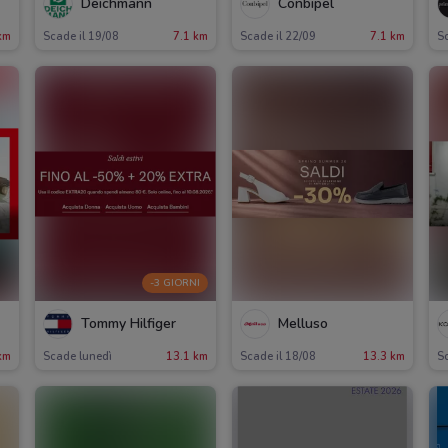
Deichmann
Conbipel
km
Scade il 19/08
7.1 km
Scade il 22/09
7.1 km
Sc
-3 GIORNI
Tommy Hilfiger
Melluso
km
Scade lunedì
13.1 km
Scade il 18/08
13.3 km
Sc