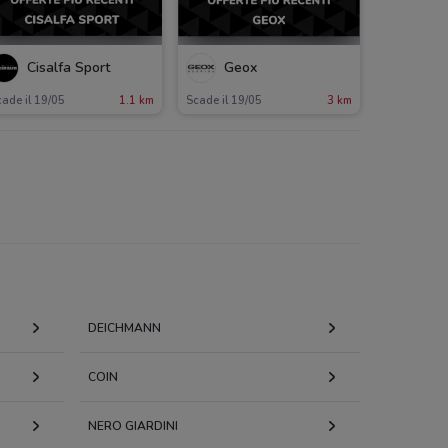
Cisalfa Sport
Geox
ade il 19/05
1.1 km
Scade il 19/05
3 km
DEICHMANN
COIN
NERO GIARDINI