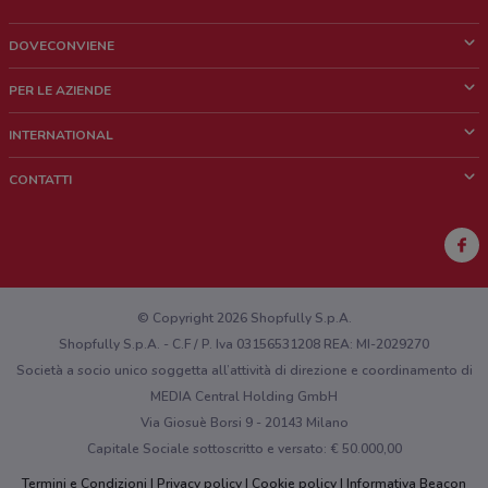
DOVECONVIENE
Cos'è DoveConviene
PER LE AZIENDE
Chi siamo
Cosa facciamo
INTERNATIONAL
News e media
Richieste commerciali e marketing
Brazil
CONTATTI
Lavora con noi
Mexico
Segnalazione punto vendita
France
Segnalazione Volantino
Australia
Hai un malfunzionamento sul web o sull'app?
New Zealand
© Copyright 2026 Shopfully S.p.A.
Shopfully S.p.A. - C.F / P. Iva 03156531208 REA: MI-2029270
Società a socio unico soggetta all’attività di direzione e coordinamento di
MEDIA Central Holding GmbH
Via Giosuè Borsi 9 - 20143 Milano
Capitale Sociale sottoscritto e versato: € 50.000,00
Termini e Condizioni
Privacy policy
Cookie policy
Informativa Beacon