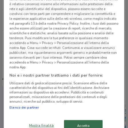
9.6 km
il relativo consenso) insieme alle informazioni sulle prestazioni della
rete e agli identificativi del dispositivo, possono essere raccolte e
condivisi con terze parti per comprendere e migliorare la connettività e
Via Torreno, 3 Cervignano Del Friuli
le esperienze applicative sulle delle reti wireless, come meglio indicato
12.5 km
nel paragrafo 13.b della nostra Privacy Policy. Inoltre, i tuoi dati possono
anche essere utilizzati per la creazione di report, ricerche di mercato,
scientifiche e statistiche, analisi basate sulla posizione e analisi delle
Via Sotto Rive, 30 San Giovanni Al Natisone
tendenze. Puoi modificare le tue preferenze in qualsiasi momento
accedendo a Menu > Privacy > Personalizzazione all'interno della
18 km
nostra App. Cosa succede se rifiuti: Continuerai a visualizzare annunci
pubblicitari, ma riguarderanno argomenti generici e probabilmente non
saranno rilevanti per i tuoi interessi. Potrai sempre cambiare idea
Tutti i negozi Echo
accedendo a Menu > Privacy > Personalizzazione all'interno della
nostra App.
Noi e i nostri partner trattiamo i dati per fornire:
Altri volantini nelle vicinanze
Utilizzare dati di geolocalizzazione precisi. Scansione attiva delle
caratteristiche del dispositivo ai fini dell’identificazione. Archiviare
informazioni su dispositivo e/o accedervi. Pubblicità e contenuti
personalizzati, misurazione delle prestazioni dei contenuti e degli
annunci, ricerche sul pubblico, sviluppo di servizi.
Elenco dei partner
Mostra finalità
Accetto