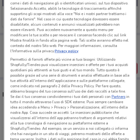
come i dati di navigazione gli o identificatori univoci, sul tuo dispositivo.
Selezionando Accetto, abiliti le tecnologie di tracciamento affinché
Echo
supportino gli scopi mostrati alla voce "Noi e i nostri partner trattiamo i
dati da fornire". Nel caso in cui queste tecnologie dovessero essere
Scade il 31/12
7.2 km
disabilitate, alcuni contenuti e annunci visualizzati potrebbero non
essere rilevanti. Puoi accedere nuovamente a questo menu per
modificare le tue scelte o per revocare il consenso facendo clic sul link
Porta DoveConviene sempre con te!
Mostra finalità in fondo alla pagina web. Tali scelte avranno effetto nel
contesto del nostro Sito web. Per maggiori informazioni, consulta
Puoi trovare le migliori offerte dei negozi vicino a te,
l'Informativa sulla privacy.
Privacy policy
salvarle e creare la tua lista del risparmio, comodamente
dal tuo cellulare.
Permettici di fornirti offerte più vicine ai tuoi bisogni: Utilizzando
Shopfully/Tiendeo puoi visualizzare inserzioni e offerte per i tuoi acquisti
SCARICA L’APP
quotidiani più attinenti ai tuoi gusti e al tuo mondo. Tutto questo è
possibile grazie ad una serie di strumenti e analisi effettuate in base alle
tue attività all'interno dell'applicazione e sulle piattaforme collegate,
come indicato nel paragrafo 2 della Privacy Policy. Per fare questo,
abbiamo bisogno del tuo consenso sull'uso dei dati raccolti a tale fine.
Negozi Echo a Ronchi Dei Legionari
Se dai il tuo consenso condivideremo i tuoi dati personali con
Partners
in
tutto il mondo attraverso l’uso di SDK esterne. Puoi sempre cambiare
idea accedendo a Menu > Privacy > Personalizzazione, all’interno della
VIA TRIESTE, 24 Villa Vicentina
nostra App. Cosa succede se accetti: Le inserzioni pubblicitarie che
visualizzerai all'interno dell’app potranno trattare di argomenti relativi
7.2 km
alla tua cronologia di navigazione su piattaforme esterne a
Shopfully/Tiendeo. Ad esempio, se un servizio a noi collegato ci informa
che hai navigato in un sito di viaggi, potremo mostrarti delle offerte a
Via Ugo Foscolo, 12 Campolongo Tapogliano
tema vacanze. Inoltre, i dati sulla posizione (nel caso in cui abbia fornito