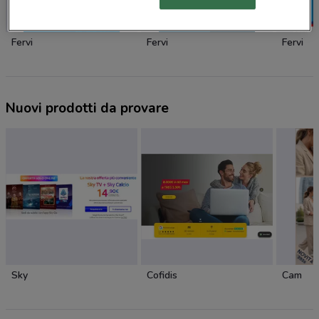
Fervi
Fervi
Fervi
Nuovi prodotti da provare
Sky
Cofidis
Cam