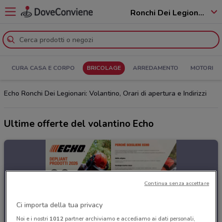
Ronchi Dei Legionari - 34077
CURA CASA E CORPO
BRICOLAGE
ARREDAMENTO
MOTORI
Echo Ronchi Dei Legionari: Volantino, Orari di apertura e Indirizzi
Ultime offerte del volantino Echo
Continua senza accettare
Ci importa della tua privacy
Noi e i nostri
1012
partner archiviamo e accediamo ai dati personali,