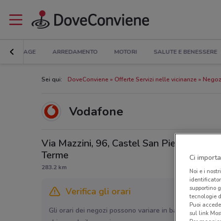
BRICOLAGE
ARREDAMENTO
MOTORI
SALUTE E BENESSERE
Sei qui:
DoveConviene
Offerte Servizi nelle vicinanze
Negozi
Vodafone
Via Mazzini, 96, Castel San Pietro
Terme
Ci importa
283.2 km
Noi e i nostr
identificato
supportino g
Verifica gli orari
tecnologie d
Puoi accede
Gli orari dei negozi possono variare in base agli ultimi 
sul link Mos