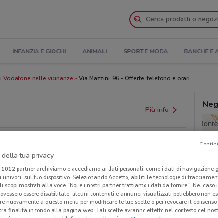
INFANZIA E GIOCHI
ANIMALI
SPORT E MODA
BANCHE E 
 Vodafone nelle vicinanze
Via Mazzini, 96 - Offerte, telefono e orari
Neg
Più info
Contin
 della tua privacy
i
1012
partner archiviamo e accediamo ai dati personali, come i dati di navigazione g
ri univoci, sul tuo dispositivo. Selezionando Accetto, abiliti le tecnologie di tracciame
li scopi mostrati alla voce "Noi e i nostri partner trattiamo i dati da fornire". Nel caso 
ovessero essere disabilitate, alcuni contenuti e annunci visualizzati potrebbero non ess
re nuovamente a questo menu per modificare le tue scelte o per revocare il consenso
provvedimenti regionali o nazionali. Verifica l’accuratezza
tra finalità in fondo alla pagina web. Tali scelte avranno effetto nel contesto del nost