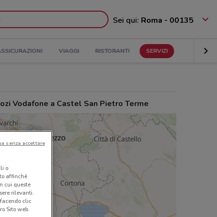
Sei qui:
Roma - 00135
ASSICURAZIONI
VIAGGI
RISTORANTI
SERVIZI
ozi Vodafone a Castel San Pietro Terme
ua senza accettare
li o
nto affinché
in cui queste
ere rilevanti.
 facendo clic
ro Sito web.