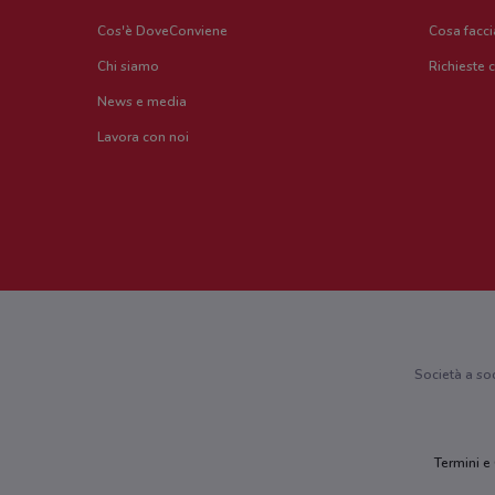
Cos'è DoveConviene
Cosa facc
Chi siamo
Richieste 
News e media
Lavora con noi
Società a so
Termini e