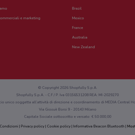
iamo
Brazil
commerciali e marketing
Mexico
France
Australia
New Zealand
© Copyright 2026 Shopfully S.p.A.
Shopfully S.p.A. - C.F / P. Iva 03156531208 REA: MI-2029270
cio unico soggetta all’attività di direzione e coordinamento di MEDIA Central
Via Giosuè Borsi 9 - 20143 Milano
Capitale Sociale sottoscritto e versato: € 50.000,00
 Condizioni
Privacy policy
Cookie policy
Informativa Beacon Bluetooth
Most