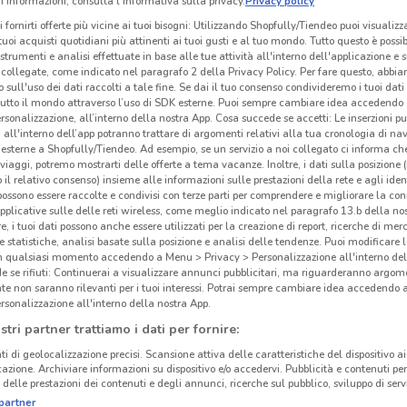
 informazioni, consulta l'Informativa sulla privacy.
Privacy policy
i fornirti offerte più vicine ai tuoi bisogni: Utilizzando Shopfully/Tiendeo puoi visualizz
i tuoi acquisti quotidiani più attinenti ai tuoi gusti e al tuo mondo. Tutto questo è possi
 strumenti e analisi effettuate in base alle tue attività all'interno dell'applicazione e 
collegate, come indicato nel paragrafo 2 della Privacy Policy. Per fare questo, abbi
 sull'uso dei dati raccolti a tale fine. Se dai il tuo consenso condivideremo i tuoi dati
tutto il mondo attraverso l’uso di SDK esterne. Puoi sempre cambiare idea accedend
rsonalizzazione, all’interno della nostra App. Cosa succede se accetti: Le inserzioni pu
i all'interno dell’app potranno trattare di argomenti relativi alla tua cronologia di na
esterne a Shopfully/Tiendeo. Ad esempio, se un servizio a noi collegato ci informa ch
i viaggi, potremo mostrarti delle offerte a tema vacanze. Inoltre, i dati sulla posizione 
o il relativo consenso) insieme alle informazioni sulle prestazioni della rete e agli ident
 possono essere raccolte e condivisi con terze parti per comprendere e migliorare la conn
pplicative sulle delle reti wireless, come meglio indicato nel paragrafo 13.b della no
re, i tuoi dati possono anche essere utilizzati per la creazione di report, ricerche di mer
 e statistiche, analisi basate sulla posizione e analisi delle tendenze. Puoi modificare l
in qualsiasi momento accedendo a Menu > Privacy > Personalizzazione all'interno del
 se rifiuti: Continuerai a visualizzare annunci pubblicitari, ma riguarderanno argome
te non saranno rilevanti per i tuoi interessi. Potrai sempre cambiare idea accedendo
rsonalizzazione all'interno della nostra App.
stri partner trattiamo i dati per fornire:
ti di geolocalizzazione precisi. Scansione attiva delle caratteristiche del dispositivo ai 
icazione. Archiviare informazioni su dispositivo e/o accedervi. Pubblicità e contenuti per
delle prestazioni dei contenuti e degli annunci, ricerche sul pubblico, sviluppo di servi
partner