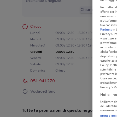
chiamando il negozio.
Per maggiori
Permettici d
Chiama il negozio
offerte per 
una serie di
piattaforme 
tuo consenso
Chiuso
Partners
in 
Lunedì
09:00 / 12:30 - 15:30 / 19:00
Privacy > Pe
visualizzera
Martedì
09:00 / 12:30 - 15:30 / 19:00
piattaforme 
Mercoledì
09:00 / 12:30 - 15:30 / 19:00
in un sito d
Giovedì
09:00 / 12:30
abbia fornit
dispositivo,
Venerdì
09:00 / 12:30 - 15:30 / 19:00
esperienze a
Sabato
09:00 / 12:30
Policy. Inolt
scientifiche
Domenica
Chiuso
preferenze 
Cosa succede
051 941270
probabilmen
Privacy > Pe
Vodacell Snc
Noi e i no
Utilizzare da
dell’identif
Tutte le promozioni di questo negozio
misurazione 
Elenco dei 