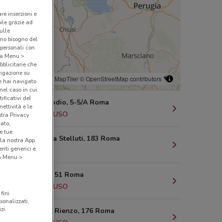
are inserzioni e
bile grazie ad
sulle
amo bisogno del
 personali con
o a Menu >
bblicitarie che
vigazione su
© MapTiler
© OpenStreetMap contributors
e hai navigato
(nel caso in cui
ificativi del
Piazzale Clodio, 5-5/A Roma
ettività e le
1.8 km
CHIUSO
stra Privacy
cato,
e tue
Via Di Vigna Stelluti, 183 Roma
la nostra App.
nti generici e
1.9 km
 a Menu >
Via Candia, 51 Roma
2.8 km
CHIUSO
fini
sonalizzati,
zi.
Via Cola Di Rienzo, 176 Roma