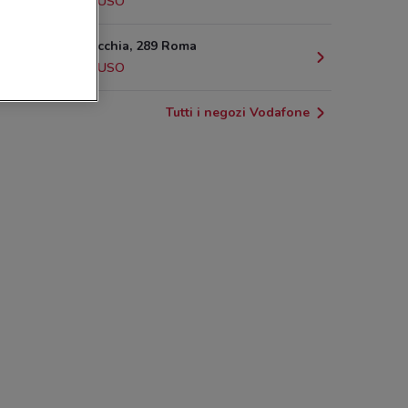
2.9 km
CHIUSO
Via Torrevecchia, 289 Roma
3.2 km
CHIUSO
Tutti i negozi Vodafone