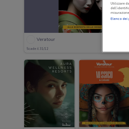
Utilizzare da
dell’identif
misurazione 
Elenco dei 
Veratour
Scade il 31/12