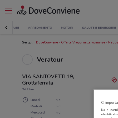
BRICOLAGE
ARREDAMENTO
MOTORI
SALUTE E BENESSERE
Sei qui:
DoveConviene
Offerte Viaggi nelle vicinanze
Negozi
Veratour
VIA SANTOVETTI,19,
Grottaferrata
24.2 km
Lunedì
n.d.
Ci importa
Martedì
n.d.
Noi e i nostr
Mercoledì
n.d.
identificato