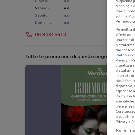
Giovedì
n.d.
supportino g
tecnologie d
Venerdì
n.d.
Puoi accede
Sabato
n.d.
sul link Mos
Per maggiori
Domenica
n.d.
Permettici d
06 94315610
offerte per 
una serie di
piattaforme 
tuo consenso
Partners
in 
Tutte le promozioni di questo negozio
Privacy > Pe
visualizzera
piattaforme 
in un sito d
abbia fornit
dispositivo,
esperienze a
Policy. Inolt
scientifiche
preferenze 
Cosa succede
probabilmen
Privacy > Pe
Noi e i no