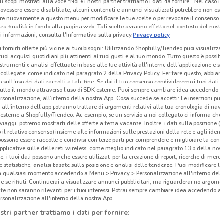
li scopi mostrati alla voce "Noi e i nostri partner trattiamo i dati da fornire". Nel caso 
ovessero essere disabilitate, alcuni contenuti e annunci visualizzati potrebbero non ess
re nuovamente a questo menu per modificare le tue scelte o per revocare il consenso
tra finalità in fondo alla pagina web. Tali scelte avranno effetto nel contesto del nost
 informazioni, consulta l'Informativa sulla privacy.
Privacy policy
i fornirti offerte più vicine ai tuoi bisogni: Utilizzando Shopfully/Tiendeo puoi visualizz
i tuoi acquisti quotidiani più attinenti ai tuoi gusti e al tuo mondo. Tutto questo è possi
 strumenti e analisi effettuate in base alle tue attività all'interno dell'applicazione e 
collegate, come indicato nel paragrafo 2 della Privacy Policy. Per fare questo, abbi
 sull'uso dei dati raccolti a tale fine. Se dai il tuo consenso condivideremo i tuoi dati
tutto il mondo attraverso l’uso di SDK esterne. Puoi sempre cambiare idea accedend
rsonalizzazione, all’interno della nostra App. Cosa succede se accetti: Le inserzioni pu
i all'interno dell’app potranno trattare di argomenti relativi alla tua cronologia di na
esterne a Shopfully/Tiendeo. Ad esempio, se un servizio a noi collegato ci informa ch
i viaggi, potremo mostrarti delle offerte a tema vacanze. Inoltre, i dati sulla posizione 
o il relativo consenso) insieme alle informazioni sulle prestazioni della rete e agli ident
 possono essere raccolte e condivisi con terze parti per comprendere e migliorare la conn
pplicative sulle delle reti wireless, come meglio indicato nel paragrafo 13.b della no
re, i tuoi dati possono anche essere utilizzati per la creazione di report, ricerche di mer
 e statistiche, analisi basate sulla posizione e analisi delle tendenze. Puoi modificare l
in qualsiasi momento accedendo a Menu > Privacy > Personalizzazione all'interno del
 se rifiuti: Continuerai a visualizzare annunci pubblicitari, ma riguarderanno argome
te non saranno rilevanti per i tuoi interessi. Potrai sempre cambiare idea accedendo
rsonalizzazione all'interno della nostra App.
stri partner trattiamo i dati per fornire: