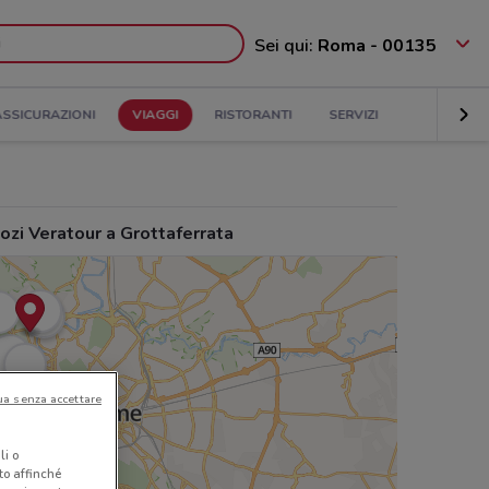
Sei qui:
Roma - 00135
ASSICURAZIONI
VIAGGI
RISTORANTI
SERVIZI
ozi Veratour a Grottaferrata
ua senza accettare
li o
nto affinché