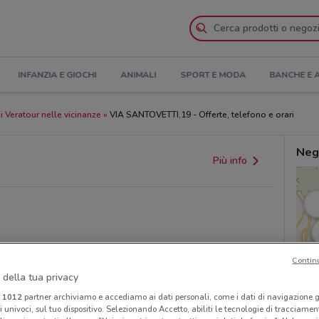
INFANZIA E GIOCHI
ANIMALI
SPORT E MODA
BANCHE E 
 Veratour nelle vicinanze
VIA SANTOVETTI,19 - Offerte, telefono e orari
Neg
Più info
Contin
 della tua privacy
i
1012
partner archiviamo e accediamo ai dati personali, come i dati di navigazione g
ri univoci, sul tuo dispositivo. Selezionando Accetto, abiliti le tecnologie di tracciame