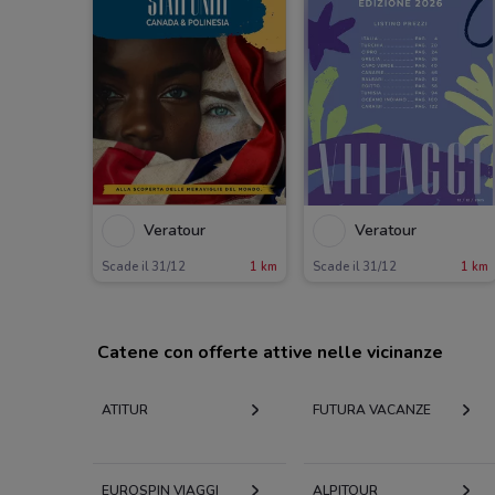
Veratour
Veratour
Scade il 31/12
1 km
Scade il 31/12
1 km
Catene con offerte attive nelle vicinanze
ATITUR
FUTURA VACANZE
EUROSPIN VIAGGI
ALPITOUR