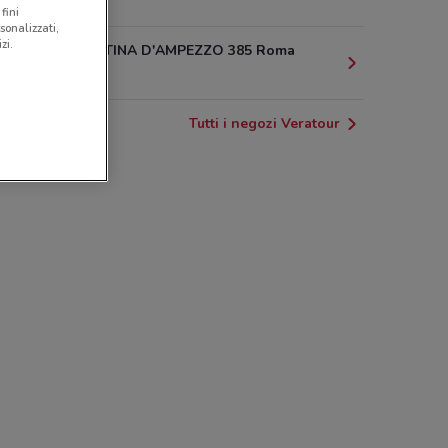
1.8 km
fini
sonalizzati,
zi.
VIALE CORTINA D'AMPEZZO 385 Roma
2 km
Tutti i negozi Veratour