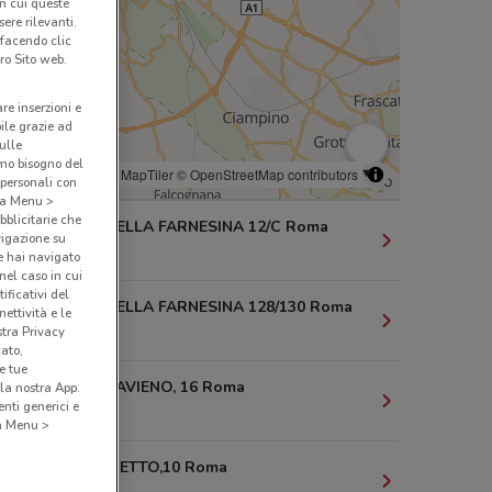
in cui queste
ere rilevanti.
 facendo clic
ro Sito web.
are inserzioni e
bile grazie ad
sulle
amo bisogno del
© MapTiler
© OpenStreetMap contributors
 personali con
o a Menu >
bblicitarie che
VIA ORTI DELLA FARNESINA 12/C Roma
vigazione su
1 km
e hai navigato
(nel caso in cui
ificativi del
VIA ORTI DELLA FARNESINA 128/130 Roma
ettività e le
1.2 km
stra Privacy
cato,
e tue
VIA FESTO AVIENO, 16 Roma
la nostra App.
nti generici e
1.7 km
 a Menu >
VIA GOLAMETTO,10 Roma