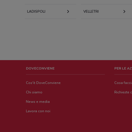
LADISPOLI
VELLETRI
DOVECONVIENE
PER LE A
Cos'è DoveConviene
Cosa facc
Chi siamo
Richieste 
News e media
Lavora con noi