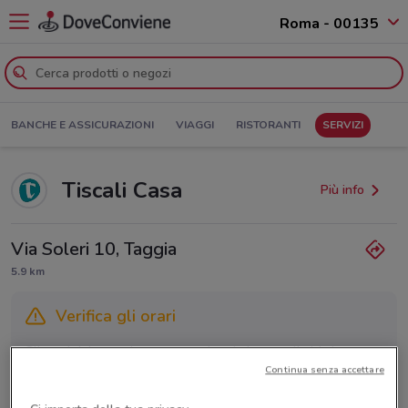
Roma - 00135
BANCHE E ASSICURAZIONI
VIAGGI
RISTORANTI
SERVIZI
Tiscali Casa
Più info
Via Soleri 10, Taggia
5.9 km
Verifica gli orari
Gli orari dei negozi possono variare in base agli ultimi
Continua senza accettare
provvedimenti regionali o nazionali. Verifica l’accuratezza
chiamando il negozio.