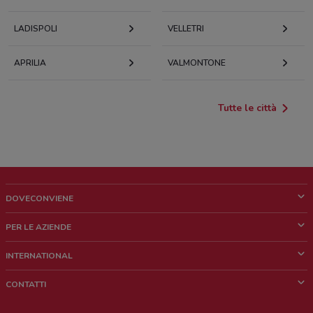
LADISPOLI
VELLETRI
APRILIA
VALMONTONE
Tutte le città
DOVECONVIENE
Cos'è DoveConviene
PER LE AZIENDE
Chi siamo
Cosa facciamo
INTERNATIONAL
News e media
Richieste commerciali e marketing
Brazil
CONTATTI
Lavora con noi
Mexico
Segnalazione punto vendita