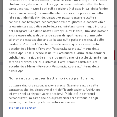
che hai navigato in un sito di viaggi, potremo mostrarti delle offerte a
Tiscali Casa
tema vacanze. Inoltre, i dati sulla posizione (nel caso in cui abbia fornito
il relativo consenso) insieme alle informazioni sulle prestazioni della
Scade il 31/08
903 m
rete e agli identificativi del dispositivo, possono essere raccolte e
condivisi con terze parti per comprendere e migliorare la connettività e
le esperienze applicative sulle delle reti wireless, come meglio indicato
nel paragrafo 13.b della nostra Privacy Policy. Inoltre, i tuoi dati possono
Porta DoveConviene sempre con te!
anche essere utilizzati per la creazione di report, ricerche di mercato,
Puoi trovare le migliori offerte dei negozi vicino a te,
scientifiche e statistiche, analisi basate sulla posizione e analisi delle
salvarle e creare la tua lista del risparmio, comodamente
tendenze. Puoi modificare le tue preferenze in qualsiasi momento
dal tuo cellulare.
accedendo a Menu > Privacy > Personalizzazione all'interno della
nostra App. Cosa succede se rifiuti: Continuerai a visualizzare annunci
SCARICA L’APP
pubblicitari, ma riguarderanno argomenti generici e probabilmente non
saranno rilevanti per i tuoi interessi. Potrai sempre cambiare idea
accedendo a Menu > Privacy > Personalizzazione all'interno della
nostra App.
Negozi Tiscali Casa a Taggia
Noi e i nostri partner trattiamo i dati per fornire:
Utilizzare dati di geolocalizzazione precisi. Scansione attiva delle
caratteristiche del dispositivo ai fini dell’identificazione. Archiviare
informazioni su dispositivo e/o accedervi. Pubblicità e contenuti
personalizzati, misurazione delle prestazioni dei contenuti e degli
annunci, ricerche sul pubblico, sviluppo di servizi.
Elenco dei partner
© MapTiler
© OpenStreetMap contributors