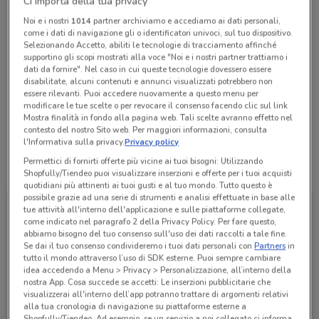
Ci importa della tua privacy
Chiama il negozio
Noi e i nostri
1014
partner archiviamo e accediamo ai dati personali,
come i dati di navigazione gli o identificatori univoci, sul tuo dispositivo.
Selezionando Accetto, abiliti le tecnologie di tracciamento affinché
Lunedì
Martedì
Mercoledì
Giovedì
Venerdì
Sabato
n.d.
n.d.
n.d.
n.d.
n.d.
n.d.
supportino gli scopi mostrati alla voce "Noi e i nostri partner trattiamo i
Domenica
n.d.
dati da fornire". Nel caso in cui queste tecnologie dovessero essere
disabilitate, alcuni contenuti e annunci visualizzati potrebbero non
3392051343
essere rilevanti. Puoi accedere nuovamente a questo menu per
modificare le tue scelte o per revocare il consenso facendo clic sul link
T.e.a. - Affiliato
Mostra finalità in fondo alla pagina web. Tali scelte avranno effetto nel
contesto del nostro Sito web. Per maggiori informazioni, consulta
l'Informativa sulla privacy.
Privacy policy
Permettici di fornirti offerte più vicine ai tuoi bisogni: Utilizzando
Tutte le promozioni di questo negozio
Shopfully/Tiendeo puoi visualizzare inserzioni e offerte per i tuoi acquisti
quotidiani più attinenti ai tuoi gusti e al tuo mondo. Tutto questo è
possibile grazie ad una serie di strumenti e analisi effettuate in base alle
tue attività all'interno dell'applicazione e sulle piattaforme collegate,
come indicato nel paragrafo 2 della Privacy Policy. Per fare questo,
abbiamo bisogno del tuo consenso sull'uso dei dati raccolti a tale fine.
Se dai il tuo consenso condivideremo i tuoi dati personali con
Partners
in
tutto il mondo attraverso l’uso di SDK esterne. Puoi sempre cambiare
idea accedendo a Menu > Privacy > Personalizzazione, all’interno della
nostra App. Cosa succede se accetti: Le inserzioni pubblicitarie che
visualizzerai all'interno dell’app potranno trattare di argomenti relativi
alla tua cronologia di navigazione su piattaforme esterne a
Shopfully/Tiendeo. Ad esempio, se un servizio a noi collegato ci informa