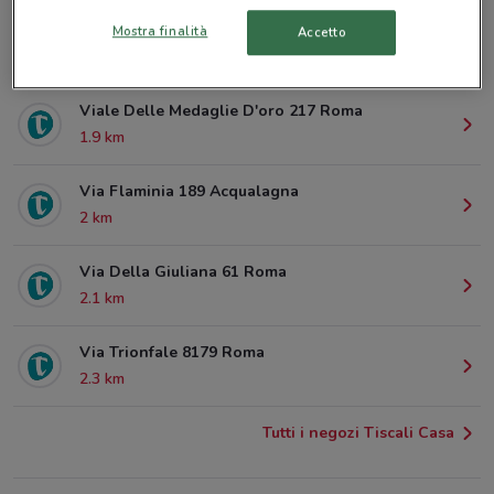
Via Guido Reni 38 Roma
Mostra finalità
Accetto
903 m
Viale Delle Medaglie D'oro 217 Roma
1.9 km
Via Flaminia 189 Acqualagna
2 km
Via Della Giuliana 61 Roma
2.1 km
Via Trionfale 8179 Roma
2.3 km
Tutti i negozi Tiscali Casa