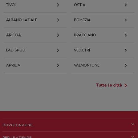
TIVOLI
OSTIA
ALBANO LAZIALE
POMEZIA
ARICCIA
BRACCIANO
LADISPOLI
VELLETRI
APRILIA
VALMONTONE
Tutte le città
DOVECONVIENE
Cos'è DoveConviene
PER LE AZIENDE