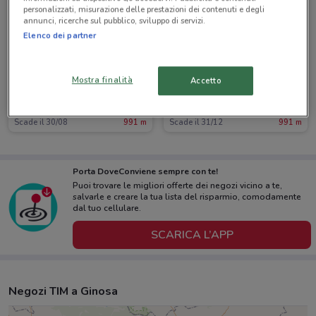
personalizzati, misurazione delle prestazioni dei contenuti e degli
annunci, ricerche sul pubblico, sviluppo di servizi.
Elenco dei partner
Mostra finalità
Accetto
TIM
TIM
Scade il 30/08
991 m
Scade il 31/12
991 m
Porta DoveConviene sempre con te!
Puoi trovare le migliori offerte dei negozi vicino a te,
salvarle e creare la tua lista del risparmio, comodamente
dal tuo cellulare.
SCARICA L’APP
Negozi TIM a Ginosa