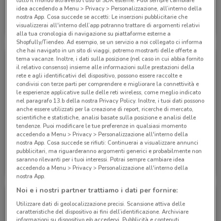
tutto il mondo attraverso l’uso di SDK esterne. Puoi sempre cambiare
idea accedendo a Menu > Privacy > Personalizzazione, all’interno della
TIM
nostra App. Cosa succede se accetti: Le inserzioni pubblicitarie che
visualizzerai all'interno dell’app potranno trattare di argomenti relativi
Scade il 07/09
991 m
alla tua cronologia di navigazione su piattaforme esterne a
Shopfully/Tiendeo. Ad esempio, se un servizio a noi collegato ci informa
che hai navigato in un sito di viaggi, potremo mostrarti delle offerte a
tema vacanze. Inoltre, i dati sulla posizione (nel caso in cui abbia fornito
il relativo consenso) insieme alle informazioni sulle prestazioni della
rete e agli identificativi del dispositivo, possono essere raccolte e
condivisi con terze parti per comprendere e migliorare la connettività e
le esperienze applicative sulle delle reti wireless, come meglio indicato
nel paragrafo 13.b della nostra Privacy Policy. Inoltre, i tuoi dati possono
anche essere utilizzati per la creazione di report, ricerche di mercato,
scientifiche e statistiche, analisi basate sulla posizione e analisi delle
tendenze. Puoi modificare le tue preferenze in qualsiasi momento
accedendo a Menu > Privacy > Personalizzazione all'interno della
nostra App. Cosa succede se rifiuti: Continuerai a visualizzare annunci
pubblicitari, ma riguarderanno argomenti generici e probabilmente non
TIM
TIM
saranno rilevanti per i tuoi interessi. Potrai sempre cambiare idea
accedendo a Menu > Privacy > Personalizzazione all'interno della
Scade il 30/08
991 m
Scade il 06/09
991 m
nostra App.
Noi e i nostri partner trattiamo i dati per fornire:
Utilizzare dati di geolocalizzazione precisi. Scansione attiva delle
caratteristiche del dispositivo ai fini dell’identificazione. Archiviare
informazioni su dispositivo e/o accedervi. Pubblicità e contenuti