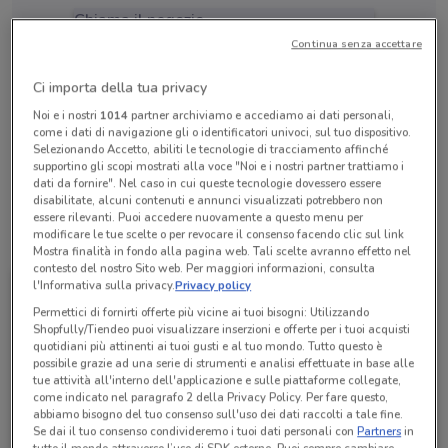
Chiama il negozio
Continua senza accettare
Lunedì
Martedì
Mercoledì
Giovedì
Venerdì
Sabato
n.d.
n.d.
n.d.
n.d.
n.d.
n.d.
Domenica
n.d.
Ci importa della tua privacy
Noi e i nostri
1014
partner archiviamo e accediamo ai dati personali,
099 8244067
come i dati di navigazione gli o identificatori univoci, sul tuo dispositivo.
Selezionando Accetto, abiliti le tecnologie di tracciamento affinché
Calabrese Anna
supportino gli scopi mostrati alla voce "Noi e i nostri partner trattiamo i
dati da fornire". Nel caso in cui queste tecnologie dovessero essere
disabilitate, alcuni contenuti e annunci visualizzati potrebbero non
essere rilevanti. Puoi accedere nuovamente a questo menu per
modificare le tue scelte o per revocare il consenso facendo clic sul link
Tutte le promozioni di questo negozio
Mostra finalità in fondo alla pagina web. Tali scelte avranno effetto nel
contesto del nostro Sito web. Per maggiori informazioni, consulta
l'Informativa sulla privacy.
Privacy policy
Permettici di fornirti offerte più vicine ai tuoi bisogni: Utilizzando
Shopfully/Tiendeo puoi visualizzare inserzioni e offerte per i tuoi acquisti
quotidiani più attinenti ai tuoi gusti e al tuo mondo. Tutto questo è
possibile grazie ad una serie di strumenti e analisi effettuate in base alle
tue attività all'interno dell'applicazione e sulle piattaforme collegate,
come indicato nel paragrafo 2 della Privacy Policy. Per fare questo,
abbiamo bisogno del tuo consenso sull'uso dei dati raccolti a tale fine.
Se dai il tuo consenso condivideremo i tuoi dati personali con
Partners
in