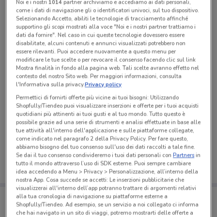
Noi e i nostri
1014
partner archiviamo e accediamo ai dati personali,
come i dati di navigazione gli o identificatori univoci, sul tuo dispositivo.
Selezionando Accetto, abiliti le tecnologie di tracciamento affinché
supportino gli scopi mostrati alla voce "Noi e i nostri partner trattiamo i
dati da fornire". Nel caso in cui queste tecnologie dovessero essere
disabilitate, alcuni contenuti e annunci visualizzati potrebbero non
essere rilevanti. Puoi accedere nuovamente a questo menu per
modificare le tue scelte o per revocare il consenso facendo clic sul link
Mostra finalità in fondo alla pagina web. Tali scelte avranno effetto nel
contesto del nostro Sito web. Per maggiori informazioni, consulta
l'Informativa sulla privacy.
Privacy policy
Permettici di fornirti offerte più vicine ai tuoi bisogni: Utilizzando
Shopfully/Tiendeo puoi visualizzare inserzioni e offerte per i tuoi acquisti
quotidiani più attinenti ai tuoi gusti e al tuo mondo. Tutto questo è
possibile grazie ad una serie di strumenti e analisi effettuate in base alle
Ci dispiace, al momento non abbiamo pubblicato
tue attività all'interno dell'applicazione e sulle piattaforme collegate,
volantini nella tua zona. Riprova più tardi.
come indicato nel paragrafo 2 della Privacy Policy. Per fare questo,
abbiamo bisogno del tuo consenso sull'uso dei dati raccolti a tale fine.
Se dai il tuo consenso condivideremo i tuoi dati personali con
Partners
in
tutto il mondo attraverso l’uso di SDK esterne. Puoi sempre cambiare
idea accedendo a Menu > Privacy > Personalizzazione, all’interno della
nostra App. Cosa succede se accetti: Le inserzioni pubblicitarie che
visualizzerai all'interno dell’app potranno trattare di argomenti relativi
Porta DoveConviene sempre con te!
alla tua cronologia di navigazione su piattaforme esterne a
Puoi trovare le migliori offerte dei negozi vicino a te,
Shopfully/Tiendeo. Ad esempio, se un servizio a noi collegato ci informa
salvarle e creare la tua lista del risparmio, comodamente
che hai navigato in un sito di viaggi, potremo mostrarti delle offerte a