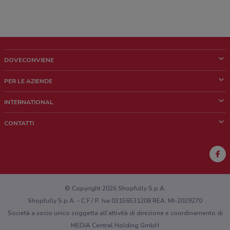
DOVECONVIENE
Cos'è DoveConviene
PER LE AZIENDE
Chi siamo
Cosa facciamo
INTERNATIONAL
News e media
Richieste commerciali e marketing
Brazil
CONTATTI
Lavora con noi
Mexico
Segnalazione punto vendita
France
Segnalazione Volantino
Australia
Hai un malfunzionamento sul web o sull'app?
New Zealand
© Copyright 2026 Shopfully S.p.A.
Shopfully S.p.A. - C.F / P. Iva 03156531208 REA: MI-2029270
Società a socio unico soggetta all’attività di direzione e coordinamento di
MEDIA Central Holding GmbH