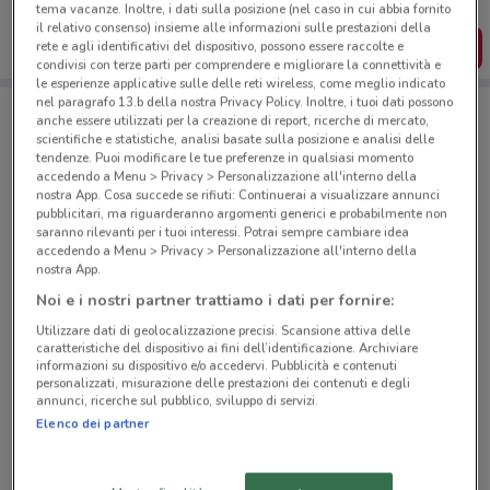
dal tuo cellulare.
tema vacanze. Inoltre, i dati sulla posizione (nel caso in cui abbia fornito
il relativo consenso) insieme alle informazioni sulle prestazioni della
SCARICA L’APP
rete e agli identificativi del dispositivo, possono essere raccolte e
condivisi con terze parti per comprendere e migliorare la connettività e
le esperienze applicative sulle delle reti wireless, come meglio indicato
nel paragrafo 13.b della nostra Privacy Policy. Inoltre, i tuoi dati possono
anche essere utilizzati per la creazione di report, ricerche di mercato,
Negozi Tempocasa a Nocera Superiore
scientifiche e statistiche, analisi basate sulla posizione e analisi delle
tendenze. Puoi modificare le tue preferenze in qualsiasi momento
accedendo a Menu > Privacy > Personalizzazione all'interno della
nostra App. Cosa succede se rifiuti: Continuerai a visualizzare annunci
pubblicitari, ma riguarderanno argomenti generici e probabilmente non
saranno rilevanti per i tuoi interessi. Potrai sempre cambiare idea
accedendo a Menu > Privacy > Personalizzazione all'interno della
nostra App.
© MapTiler
© OpenStreetMap contributors
Noi e i nostri partner trattiamo i dati per fornire:
Utilizzare dati di geolocalizzazione precisi. Scansione attiva delle
Piazzale Degli Eroi, 22/23 Roma
caratteristiche del dispositivo ai fini dell’identificazione. Archiviare
2.7 km
informazioni su dispositivo e/o accedervi. Pubblicità e contenuti
personalizzati, misurazione delle prestazioni dei contenuti e degli
annunci, ricerche sul pubblico, sviluppo di servizi.
Via Pietro Maffi, 155 Roma
Elenco dei partner
2.9 km