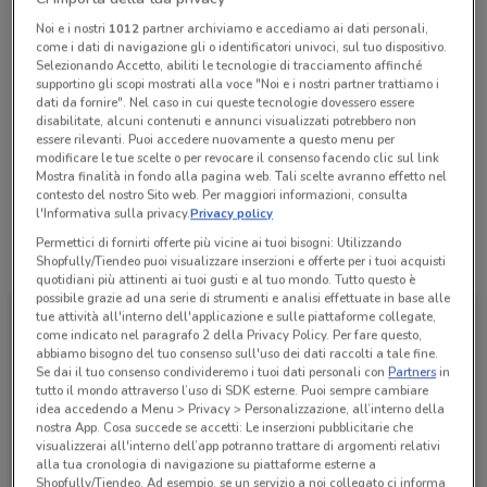
Chiama il negozio
Noi e i nostri
1012
partner archiviamo e accediamo ai dati personali,
come i dati di navigazione gli o identificatori univoci, sul tuo dispositivo.
Selezionando Accetto, abiliti le tecnologie di tracciamento affinché
Lunedì
Martedì
Mercoledì
Giovedì
n.d.
n.d.
n.d.
n.d.
supportino gli scopi mostrati alla voce "Noi e i nostri partner trattiamo i
Venerdì
n.d.
dati da fornire". Nel caso in cui queste tecnologie dovessero essere
Sabato
Domenica
n.d.
n.d.
disabilitate, alcuni contenuti e annunci visualizzati potrebbero non
055 572807
essere rilevanti. Puoi accedere nuovamente a questo menu per
modificare le tue scelte o per revocare il consenso facendo clic sul link
Mostra finalità in fondo alla pagina web. Tali scelte avranno effetto nel
Piovanelli Paolo
contesto del nostro Sito web. Per maggiori informazioni, consulta
l'Informativa sulla privacy.
Privacy policy
Permettici di fornirti offerte più vicine ai tuoi bisogni: Utilizzando
Tutte le promozioni di questo negozio
Shopfully/Tiendeo puoi visualizzare inserzioni e offerte per i tuoi acquisti
quotidiani più attinenti ai tuoi gusti e al tuo mondo. Tutto questo è
possibile grazie ad una serie di strumenti e analisi effettuate in base alle
tue attività all'interno dell'applicazione e sulle piattaforme collegate,
come indicato nel paragrafo 2 della Privacy Policy. Per fare questo,
abbiamo bisogno del tuo consenso sull'uso dei dati raccolti a tale fine.
Se dai il tuo consenso condivideremo i tuoi dati personali con
Partners
in
tutto il mondo attraverso l’uso di SDK esterne. Puoi sempre cambiare
idea accedendo a Menu > Privacy > Personalizzazione, all’interno della
nostra App. Cosa succede se accetti: Le inserzioni pubblicitarie che
visualizzerai all'interno dell’app potranno trattare di argomenti relativi
alla tua cronologia di navigazione su piattaforme esterne a
Shopfully/Tiendeo. Ad esempio, se un servizio a noi collegato ci informa