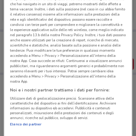
che hai navigato in un sito di viaggi, potremo mostrarti delle offerte a
Renault
tema vacanze. Inoltre, i dati sulla posizione (nel caso in cui abbia fornito
il relativo consenso) insieme alle informazioni sulle prestazioni della
1.1 km
rete e agli identificativi del dispositivo, possono essere raccolte e
condivisi con terze parti per comprendere e migliorare la connettività e
le esperienze applicative sulle delle reti wireless, come meglio indicato
nel paragrafo 13.b della nostra Privacy Policy. Inoltre, i tuoi dati possono
Porta DoveConviene sempre con te!
anche essere utilizzati per la creazione di report, ricerche di mercato,
Puoi trovare le migliori offerte dei negozi vicino a te,
scientifiche e statistiche, analisi basate sulla posizione e analisi delle
salvarle e creare la tua lista del risparmio, comodamente
tendenze. Puoi modificare le tue preferenze in qualsiasi momento
dal tuo cellulare.
accedendo a Menu > Privacy > Personalizzazione all'interno della
nostra App. Cosa succede se rifiuti: Continuerai a visualizzare annunci
SCARICA L’APP
pubblicitari, ma riguarderanno argomenti generici e probabilmente non
saranno rilevanti per i tuoi interessi. Potrai sempre cambiare idea
accedendo a Menu > Privacy > Personalizzazione all'interno della
nostra App.
Negozi Renault a Firenze
Noi e i nostri partner trattiamo i dati per fornire:
Utilizzare dati di geolocalizzazione precisi. Scansione attiva delle
caratteristiche del dispositivo ai fini dell’identificazione. Archiviare
informazioni su dispositivo e/o accedervi. Pubblicità e contenuti
personalizzati, misurazione delle prestazioni dei contenuti e degli
annunci, ricerche sul pubblico, sviluppo di servizi.
Elenco dei partner
© MapTiler
© OpenStreetMap contributors