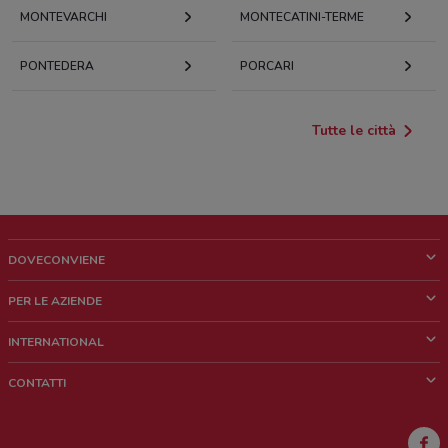
MONTEVARCHI
MONTECATINI-TERME
PONTEDERA
PORCARI
Tutte le città
DOVECONVIENE
Cos'è DoveConviene
PER LE AZIENDE
Chi siamo
Cosa facciamo
INTERNATIONAL
News e media
Richieste commerciali e marketing
Brazil
CONTATTI
Lavora con noi
Mexico
Segnalazione punto vendita
France
Segnalazione Volantino