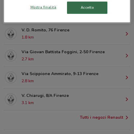
Mostra finalità
Accetto
P.Zza S. Jacopino, 12R Firenze
1.1 km
V. D. Romito, 76 Firenze
1.8 km
Via Giovan Battista Foggini, 2-50 Firenze
2.7 km
Via Scippione Ammirato, 9-13 Firenze
2.8 km
V. Chiarugi, 8/A Firenze
3.1 km
Tutti i negozi Renault